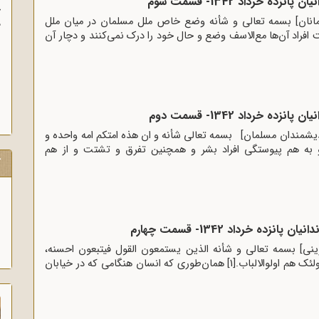
ده خرداد 1342- قسمت سوم
آغاز سخنرانی‌های انتقاد
لمانان] بسمه تعالی و شأنه وضع خاص ملل مسلمان در میان ملل
پیام امام به وعاظ و 
افراد آن‌ها مع‌الاسف وضع و حال خود را درک نمی‌کنند و دچار آن
آگاه‌سازی در منبرهای ماه
ده خرداد 1342- قسمت دوم
دیشمندان مسلمان] بسمه تعالی شأنه و ان هذه امتکم امه واحده و
اتقون[1] اتحاد و به هم پیوستگی افراد بشر و همچنین تفرق و تشتت و از هم
ک
زده خرداد 1342- قسمت چهارم
] بسمه تعالی و شأنه الذین یستمعون القول فیتبعون احسنه،
اولئک الذین هدیهم الله و اولئک هم اولوالالباب.[1] همان‌طوری که انسان هنگامی که در خیابان