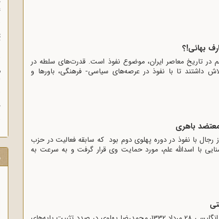
چ
غ
ت
آ
رف بهائی!؟
در تاریخ معاصر ایران، موضوع نفوذ است. قدرت‌های سلطه در
م
 داشتند تا با نفوذ در عرصه‌های سیاسی- فرهنگی، باورها و
ش
ح
معتضد باهری
 رجال با نفوذ در دوره پهلوی دوم بود که سابقه فعالیت در حزب
ایی با اسدالله علم، مورد حمایت وی قرار گرفت و به سرعت به
ر
تی
بعد از کودتای آمریکائی- انگلیسی 28 مرداد 1332، ‌محمدرضا پهلوی در صدد تثبیت پایه‌های