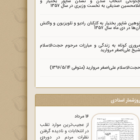
گونگی انتخاب شدن و نشدن شاپور بختیار و
لامحسین صدیقی به نخست وزیری در سال 1357
وهین شاپور بختیار به کارکنان رادیو و تلویزیون و واکنش
ن‌ها در دی ماه سال 1357
روری کوتاه به زندگی و مبارزات مرحوم حجت‌الاسلام
یخ علی‌اصغر مروارید
جت‌الاسلام علی‌اصغر مروارید (متوفی 1396/5/14)
وزشمار اسنادی
16 مرداد
از عجیب‌ترین موارد تقلب
در انتخابات و نادیده گرفتن
نظرات مردم در دوره‌ی