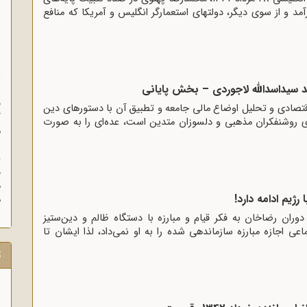
د و از سوی دیگر، دولتهای استعمارگر انگلیس و آمریکا که منافع
ا
ا
 سیداسدالله لاجوردی – بخش پایانی
ز
ف
تصادی و تحلیل اوضاع مالی جامعه و تطبیق آن با دستورهای دین
گ
ای روشنفکران مذهبی و دلسوزان متدین است، عده‌ای را به صورت
م
د
ه
رژیم ادامه دارد!
م
وران رضاخان به فکر قیام و مبارزه با دستگاه ظالم و دین‌ستیز
اعی اجازه مبارزه سازماندهی شده را به او نمی‌داد، لذا ایشان تا
ت
16 مرداد 1357