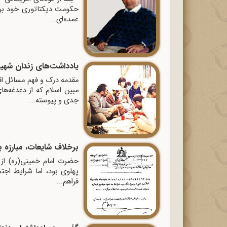
حکومت دیکتاتوری خود برآم
عمده‌ای...
یادداشت‌های زندان شهید
مقدمه درک و فهم مسائل اق
مبین اسلام که از دغدغه‌ه
جدی و پیوسته...
برخلاف شایعات، مبارزه با 
حضرت امام خمینی(ره) از د
پهلوی بود، اما شرایط اجتم
فراهم...