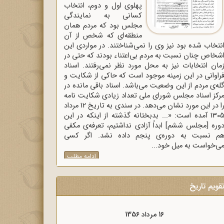
پهلوی اول و دوم، انتخاب
کسانی به نمایندگی
مجلس بود که مردم همان
منطقه‌ای که شخص از آن
نتخاب شده بود نیز وی را نمی‌شناختند. در مواردی این
شخاص چنان نسبت به مردم بی‌اعتناء بودند که حتی در
مان انتخابات نیز به محل مورد نظر نمی‌رفتند. اسناد
راوانی در این زمینه موجود است که حاکی از شکایت و
له‌ی مردم از این وضعیت می‌باشد. اسناد باقی مانده در
رکز اسناد مجلس شورای ملی تعداد زیادی شکایت نامه
را در این مورد نشان می‌دهد. در سندی به تاریخ 12 مرداد
1305 آمده است: «... بدبختانه گذشته از اینکه در این
وره [مجلس ششم] ابداً آزادی نداشتیم، تعرفه‌ی مکفی
م نسبت به دوره‌ی پنجم داده نشد. اگر کسی
ی‌خواست به میل خود...
ادامه مطلب
قویم تاریخ
16 مرداد 1356