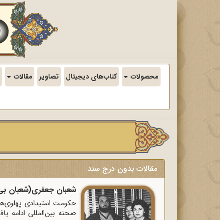
محصولات
کتاب‌های دیجیتال
تصاویر
مقالات
مقالات بدون درج سند
شعبان جعفری(شعبان بى‌مخ) مه
حکومت استبدادى پهلوى‌ها،
صحنه بین‌المللى ادامه یاف