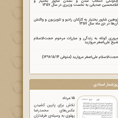
گونگی انتخاب شدن و نشدن شاپور بختیار و
لامحسین صدیقی به نخست وزیری در سال 1357
وهین شاپور بختیار به کارکنان رادیو و تلویزیون و واکنش
ن‌ها در دی ماه سال 1357
روری کوتاه به زندگی و مبارزات مرحوم حجت‌الاسلام
یخ علی‌اصغر مروارید
جت‌الاسلام علی‌اصغر مروارید (متوفی 1396/5/14)
وزشمار اسنادی
15 مرداد
تلاش برای پایین کشیدن
عکس‌های محمدرضا
پهلوی به وسیله‌ی طرفداران