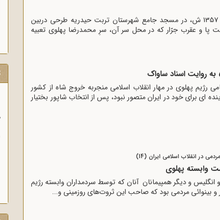
در ماه مبارک رمضان سال 1357 ش، در مسجد جامع شهرستان تربت حیدریه طرحى در­بین
پا و عقرب جرّار که در محل سر آن، سرِ محمدرضا پهلوى ­تعبیه
ت
اکامی رژیم پهلوی در مهار انقلاب اسلامی منجربه خروج شاه از کشور
ده ای برای خود در ایران متصور نبود، پس از انتخاب شاپور بختیار
15 مرداد 0
وزیر خارجه انگلیس 
آلمانی در ایران را خطر
دمی در انقلاب اسلامی ایران (14)
ت وابسته پهلوی
و انگلیس و دیگر همپیمانان آنان که توسط سردمداران وابسته رژیم
و بینوائى مردمى بود که صاحب این ثروت‌‌هاى روزمینى و...