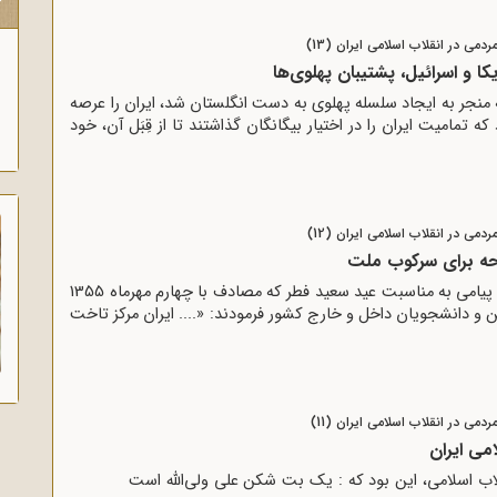
ک
دمی در انقلاب اسلامی ایران (13)
 و اسرائیل، پشتیبان پهلوی‌ها
اى سوم اسفند 1299 که منجر به ایجاد سلسله پهلوى به دست انگلستان شد، ایران را عرصه
ه تمامیت ایران را در اختیار بیگانگان گذاشتند تا از قِبَل آن، خود
دمی در انقلاب اسلامی ایران (12)
ه برای سرکوب ملت
حضرت امام خمینى (ره) در پیامى به مناسبت عید سعید فطر که مصادف با چهارم مهرماه 1355
و دانشجویان داخل و خارج کشور فرمودند: «.... ایران مرکز تاخت
دمی در انقلاب اسلامی ایران (11)
می ایران
قلاب اسلامى، این بود که : یک بت شکن على ولى‌اللّه‌ است