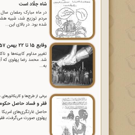
شاه جلّاد است
مردم توزیع شد، شبیه هشت 
شده بود. در بالاى این...
وقایع 15 تا 22 بهمن 57 به روایت اسناد ساواک
تغییر مداوم کابینه‌ها و ن
شد. محمد رضا پهلوی که آین
به...
برخی از طرح‌ها و کاریکاتورهای مر
فقر و فساد حاصل حکوم
حاصل غارتگرى‌‌هاى امریکا 
پهلوى صورت مى‌‌گرفت، فقر 