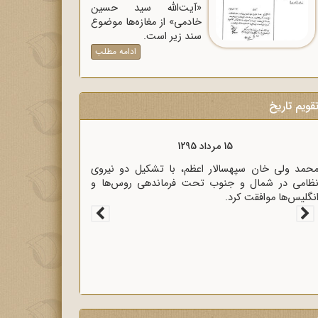
«آیت‌الله سید حسین
خادمی» از مغازه‌ها موضوع
سند زیر است.
ادامه مطلب
قویم تاریخ
132
15 مرداد 1295
آنتونی ایدن حضور متخصصان
محمد ولی خان سپهسالار اعظم، با تشکیل 
 بزرگی برای لندن دانست.
نظامی در شمال و جنوب تحت فرماندهی 
انگلیس‌ها موافقت کرد.