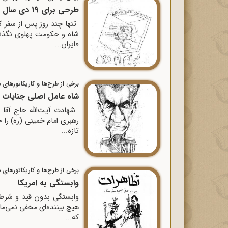
طرحی برای 19 دی سال 1356
شاه و حکومت پهلوی نگذشته
«ایران...
برخی از طرح‌ها و کاریکاتورهای م
شاه عامل اصلی جنایات
رهبری امام خمینی (ره) را ج
تازه...
برخی از طرح‌ها و کاریکاتورهای م
وابستگی به امریکا
وابستگى بدون قید و شرط و
هیچ بیننده‌اى مخفى نمی‌مان
که...