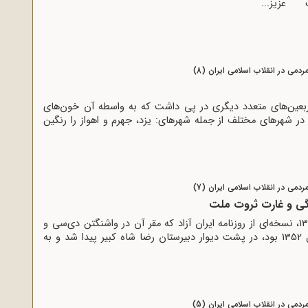
ست عزیز...
ردمی در انقلاب اسلامی ایران (8)
بعین‌هاى متعدد دیگرى در پى داشت که به واسطه آن خون‌هاى
ر شهرهاى مختلف از جمله شهرهاى: یزد، جهرم و اهواز را رنگین
ردمی در انقلاب اسلامی ایران (7)
تگی و غارت ثروت ملت
در اردیبهشت ماه سال 1357، نسخه‌‌اى از روزنامه ایران آزاد که مقر آن در واشنگتن دى‌سى و
داراى تاریخ مرداد ماه سال 1352 بود، در پشت دیوار دبیرستان رضا شاه کبیر پیدا شد و به
ردمی در انقلاب اسلامی ایران (5)