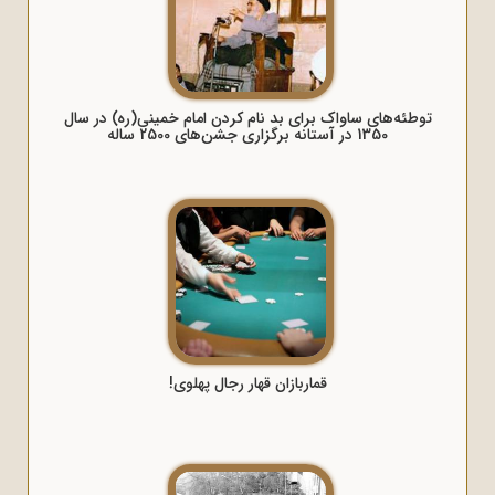
توطئه‌های ساواک برای بد نام کردن امام خمینی(ره) در سال
1350 در آستانه برگزاری جشن‌های 2500 ساله
قماربازان قهار رجال پهلوی!