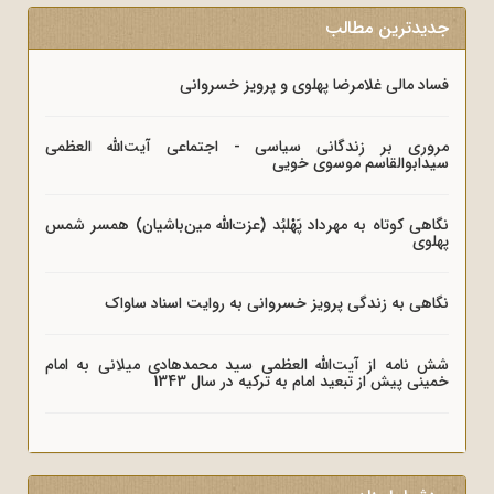
جدیدترین مطالب
فساد مالی غلامرضا پهلوی و پرویز خسروانی
مروری بر زندگانی سیاسی - اجتماعی آیت‌الله العظمی
سیدابوالقاسم موسوی خویی
نگاهی کوتاه به مهرداد پَهْلبُد (عزت‌الله مین‌باشیان) همسر شمس
پهلوی
نگاهی به زندگی پرویز خسروانی به روایت اسناد ساواک
شش نامه از آیت‌الله العظمی سید محمدهادی میلانی به امام
خمینی پیش از تبعید امام به ترکیه در سال 1343