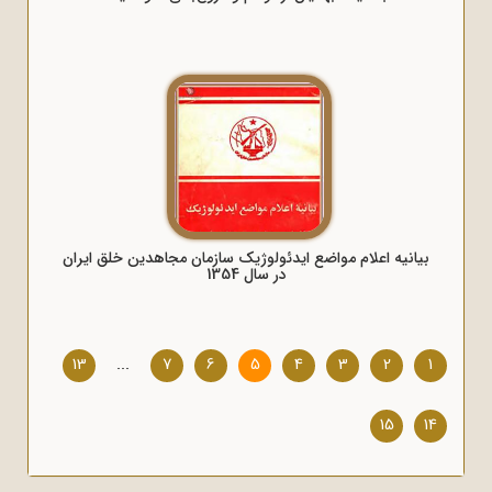
بیانیه اعلام مواضع ایدئولوژیک سازمان مجاهدین خلق ایران
در سال 1354
13
...
7
6
5
4
3
2
1
15
14