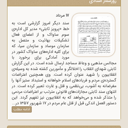
روزشمار اسنادی
17 مرداد
سند دیگر امروز گزارشی است به
خط «پرویز ثابتی» مدیر کل اداره‌ی
سوم ساواک و از اعضای فعال
تشکیلات بهائیت و متصل به
سازمان موساد و سازمان سیا، که
برای کلیه اداره‌های ساواک‌ کشور در
مورد آمادگی برای برخورد با
مجالس مذهبی و وعاظ مساجد ارسال شده است. در این گزارش
ثابتی شهدای انقلاب را اخلالگر و مأمورین کشته شده به وسیله‌ی
انقلابیون را شهید عنوان کرده است. وی همچنین اعتراضات
گسترده‌ی مردم و فریادهای اسلام خواهانه و استبداد ستیز آنها را
مغرضانه به آشوب، بی‌نظمی و قتل و غارت تعبیر کرده است. در
انتهای سند ثابتی مجازات‌های قانونی مترتب بر اعتراضات مردمی
را متذکر شده و می‌خواهد که به انقلابیون نیز تفهیم گردد. این
دستور العمل اندکی قبل از قتل عام مردم در 17 شهریور 1357 در...
ادامه مطلب