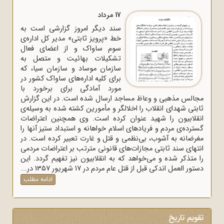
17 مرداد
سند دیگر امروز گزارشی است به
خط «پرویز ثابتی» مدیر کل اداره‌ی
سوم ساواک و از اعضای فعال
تشکیلات بهائیت و متصل به
سازمان موساد و سازمان سیا، که
برای کلیه اداره‌های ساواک‌ کشور در
مورد آمادگی برای برخورد با
مجالس مذهبی و وعاظ مساجد ارسال شده است. در این گزارش
ثابتی شهدای انقلاب را اخلالگر و مأمورین کشته شده به وسیله‌ی
انقلابیون را شهید عنوان کرده است. وی همچنین اعتراضات
گسترده‌ی مردم و فریادهای اسلام خواهانه و استبداد ستیز آنها را
مغرضانه به آشوب، بی‌نظمی و قتل و غارت تعبیر کرده است. در
انتهای سند ثابتی مجازات‌های قانونی مترتب بر اعتراضات مردمی
را متذکر شده و می‌خواهد که به انقلابیون نیز تفهیم گردد. این
دستور العمل اندکی قبل از قتل عام مردم در 17 شهریور 1357 در...
ادامه مطلب
تقویم تاریخ