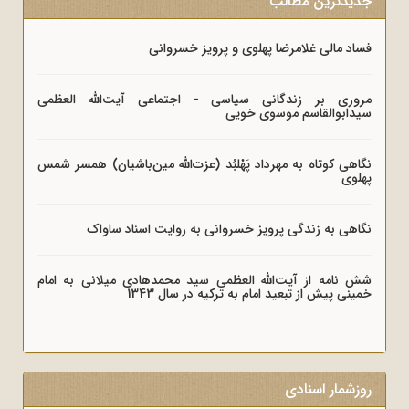
جدیدترین مطالب
فساد مالی غلامرضا پهلوی و پرویز خسروانی
مروری بر زندگانی سیاسی - اجتماعی آیت‌الله العظمی
سیدابوالقاسم موسوی خویی
نگاهی کوتاه به مهرداد پَهْلبُد (عزت‌الله مین‌باشیان) همسر شمس
پهلوی
نگاهی به زندگی پرویز خسروانی به روایت اسناد ساواک
شش نامه از آیت‌الله العظمی سید محمدهادی میلانی به امام
خمینی پیش از تبعید امام به ترکیه در سال 1343
روزشمار اسنادی