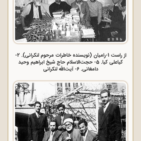
از راست 1-رامیان (نویسنده خاطرات مرحوم لنکرانی). 2-
کیاعلی کیا. 5- حجت‌الاسلام حاج شیخ ابراهیم وحید
دامغانی. 6- آیت‌الله لنکرانی