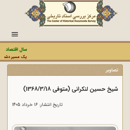
منو
سال اقتصاد مقا
یک مسیر دشمن، عمل
تصاویر
شیخ حسین لنکرانی (متوفی 1368/3/18)
تاریخ انتشار: 16 خرداد 1405