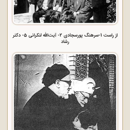
از راست 1-سرهنگ پورسجادی 2- آیت‌الله لنکرانی 5- دکتر
رشاد