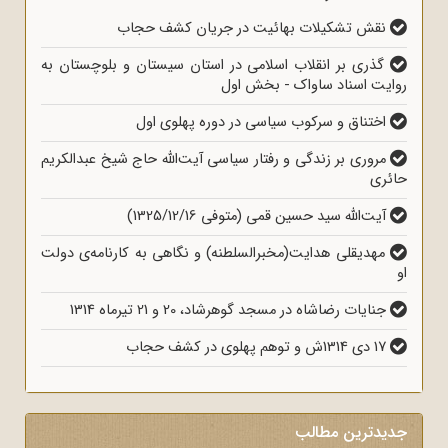
نقش تشکیلات بهائیت در جریان کشف حجاب
گذری بر انقلاب اسلامی در استان سیستان و بلوچستان به
روایت اسناد ساواک - بخش اول
اختناق و سرکوب سیاسی در دوره پهلوی اول
مروری بر زندگی و رفتار سیاسی آیت‌الله حاج شیخ عبدالکریم
حائری
آیت‌الله سید حسین قمی (متوفی 1325/12/16)
مهدیقلی هدایت(مخبرالسلطنه) و نگاهی به کارنامه‌ی دولت
او
جنایات رضاشاه در مسجد گوهرشاد، 20 و 21 تیرماه 1314
17 دی 1314ش و توهم پهلوی در کشف حجاب
جدیدترین مطالب