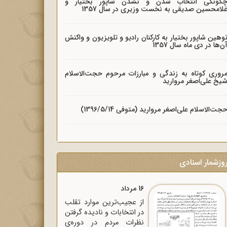
گونگی انتخاب شدن و نشدن شاپور بختیار و
لامحسین صدیقی به نخست وزیری در سال 1357
وهین شاپور بختیار به کارکنان رادیو و تلویزیون و واکنش
ن‌ها در دی ماه سال 1357
روری کوتاه به زندگی و مبارزات مرحوم حجت‌الاسلام
یخ علی‌اصغر مروارید
جت‌الاسلام علی‌اصغر مروارید (متوفی 1396/5/14)
وزشمار اسنادی
16 مرداد
از عجیب‌ترین موارد تقلب
در انتخابات و نادیده گرفتن
نظرات مردم در دوره‌ی