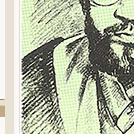
ا
ا
ز
ف
گ
م
د
ه
م
ت