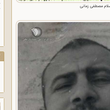
آ
لام مصطفی زمانی
پ
آ
ک