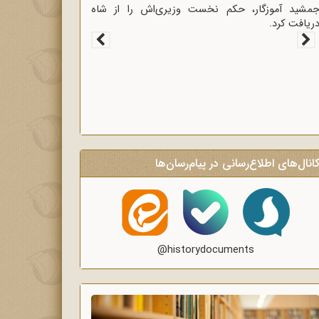
غاز سخنرانی‌های انتقادی و روشنگر وعاظ در لبیک به
یام امام به وعاظ و روحانیون برای روشنگری و
گاه‌سازی در منبرهای ماه رمضان.
انال‌های اطلاع‌رسانی در پیام‌رسان‌ها
@historydocuments