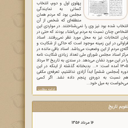
پهلوی اول و دوم، انتخاب
کسانی به نمایندگی
مجلس بود که مردم همان
منطقه‌ای که شخص از آن
نتخاب شده بود نیز وی را نمی‌شناختند. در مواردی این
شخاص چنان نسبت به مردم بی‌اعتناء بودند که حتی در
مان انتخابات نیز به محل مورد نظر نمی‌رفتند. اسناد
راوانی در این زمینه موجود است که حاکی از شکایت و
له‌ی مردم از این وضعیت می‌باشد. اسناد باقی مانده در
رکز اسناد مجلس شورای ملی تعداد زیادی شکایت نامه
را در این مورد نشان می‌دهد. در سندی به تاریخ 12 مرداد
1305 آمده است: «... بدبختانه گذشته از اینکه در این
وره [مجلس ششم] ابداً آزادی نداشتیم، تعرفه‌ی مکفی
م نسبت به دوره‌ی پنجم داده نشد. اگر کسی
ی‌خواست به میل خود...
ادامه مطلب
قویم تاریخ
16 مرداد 1357