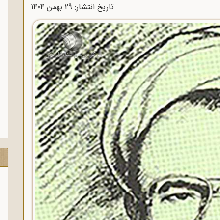
چ
تاریخ انتشار: 29 بهمن 1404
غ
ت
آ
م
ش
ح
ر