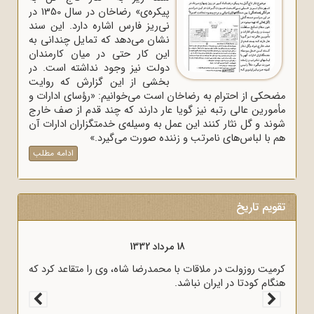
پیکره‌ی» رضاخان در سال 1350 در
نی‌ریز فارس اشاره دارد. این سند
نشان می‌دهد که تمایل چندانی به
این کار حتی در میان کارمندان
دولت نیز وجود نداشته است. در
بخشی از این گزارش که روایت
مضحکی از احترام به رضاخان است می‌خوانیم: «رؤسای ادارات و
مأمورین عالی رتبه نیز گویا عار دارند که چند قدم از صف خارج
شوند و گل نثار کنند این عمل به وسیله‌ی خدمتگزاران ادارات آن
هم با لباس‌های نامرتب و زننده صورت می‌گیرد.»
ادامه مطلب
تقویم تاریخ
18 مرداد 1333
18 مرداد 1332
ال روحانی و سیاسی کشور در نامه‌ای برای رؤسای
کرمیت روزولت در ملاقات با
خود را از پرداخت غرامت به انگلیس اعلام کردند.
هنگام کودتا در ایران نباشد.