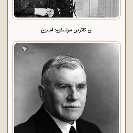
آن کاترین سواینفورد لمبتون