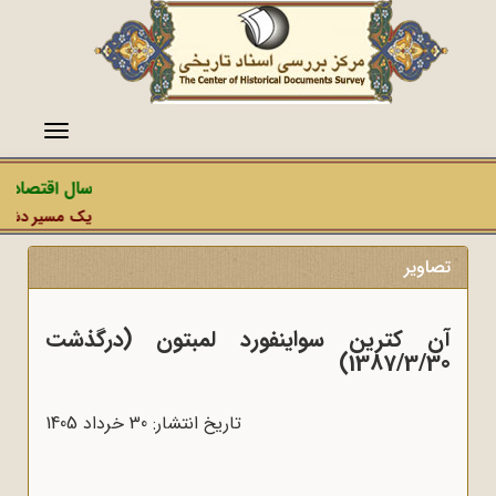
منو
سال اقتصاد مق
یک مسیر دشمن، ع
تصاویر
آن کترین سواینفورد لمبتون (درگذشت
1387/3/30)
تاریخ انتشار: 30 خرداد 1405