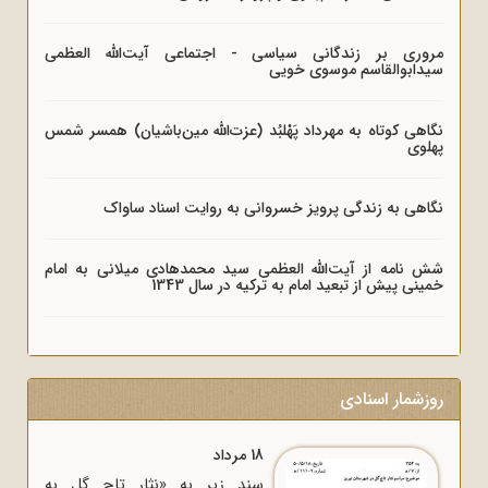
مروری بر زندگانی سیاسی - اجتماعی آیت‌الله العظمی
سیدابوالقاسم موسوی خویی
نگاهی کوتاه به مهرداد پَهْلبُد (عزت‌الله مین‌باشیان) همسر شمس
پهلوی
نگاهی به زندگی پرویز خسروانی به روایت اسناد ساواک
شش نامه از آیت‌الله العظمی سید محمدهادی میلانی به امام
خمینی پیش از تبعید امام به ترکیه در سال 1343
روزشمار اسنادی
18 مرداد
سند زیر به «نثار تاج گل به