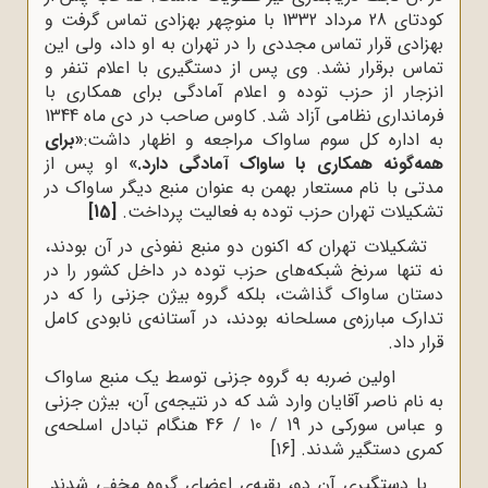
کودتای 28 مرداد 1332 با منوچهر بهزادی تماس گرفت و
بهزادی قرار تماس مجددی را در تهران به او داد، ولی این
تماس برقرار نشد. وی پس از دستگیری با اعلام تنفر و
انزجار از حزب توده و اعلام آمادگی برای همکاری با
فرمانداری نظامی آزاد شد. کاوس صاحب در دی ماه 1344
به اداره کل سوم ساواک مراجعه و اظهار داشت:
«برای
همه‌گونه همکاری با ساواک آمادگی دارد.»
او پس از
مدتی با نام مستعار بهمن به عنوان منبع دیگر ساواک در
تشکیلات تهران حزب توده به فعالیت پرداخت.
[15]
تشکیلات تهران که اکنون دو منبع نفوذی در آن بودند،
نه تنها سرنخ شبکه‌های حزب توده در داخل کشور را در
دستان ساواک گذاشت، بلکه گروه بیژن جزنی را که در
تدارک مبارزه‌ی مسلحانه بودند، در آستانه‌ی نابودی کامل
قرار داد.
اولین ضربه به گروه جزنی توسط یک منبع ساواک
به نام ناصر آقایان وارد شد که در نتیجه‌ی آن، بیژن جزنی
و عباس سورکی در 19 / 10 / 46 هنگام تبادل اسلحه‌ی
کمری دستگیر شدند.
[16]
با دستگیری آن دو، بقیه‌ی اعضای گروه مخفی شدند.