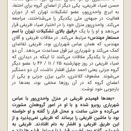
حسن ضیاء ظریفی، یکی دیگر از اعضای گروه برای اختفا،
به ایرج واحدی‌پور، عضو تشکیلات تهران که از دوران
فعالیت در جبهه‌ی ملی یکدیگر را می‌شناختند، مراجعه
می‌کند. واحدی‌پور منزل خود را در اختیار ضیاء ظریفی قرار
می‌دهد و او را با یک
«رفیق بالای تشکیلات تهران با اسم
مستعار مهندس»
مرتبط می‌کند. در ملاقات ظریفی و آقای
مهندس، که همان عباس شهریاری بود، ظریفی تقاضای
کمک می‌کند و شهریاری نیز قول مساعدت می‌دهد. آن دو
چندبار با یکدیگر ملاقات می‌کنند تا اینکه در دیداری که
ضیاء ظریفی در روز چهارشنبه 25 / 11 / 46 با عضو دیگر
گروه جزنی یعنی احمد جلیل افشار داشت، آن دو دستگیر
می‌شوند. مشعوف کلانتری، دایی بیژن جزنی و یکی از
اعضای گروه که در آن روزها مخفی بود، بعدها در
بازجویی خود نوشت:
«بعدها فهمیدم ظریفی در منزل واحدی‌پور با عباس
شهریاری روبرو شده و با او در امور گروهمان مشورت
می‌کرده و حتی ساعت و محل قرار را گفته و او خواسته
بود با ماشین ظریفی را برساند که ظریفی نمی‌پذیرد و از
این طریق ظریفی و افشار به دام افتادند. ظریفی به
شهریاری گفته بود،‌ آخرین قرار را با مسئول فراری‌ها دارد و