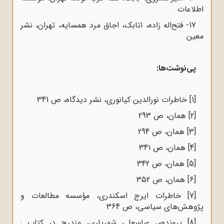
اطلاعات
17- فتح‌اله زاده، اتابک، اجاق مرد همسایه، تهران، نشر
معین
پی‌نوشت‌ها:
[1]
خاطرات نورالدین کیانوری، نشر دیدگاه، ص 341
[2]
همان، ص 293
[3]
همان، ص 294
[4]
همان، ص 341
[5]
همان، ص 342
[6]
همان، ص 352
[7]
خاطرات ایرج اسکندری، مؤسسه مطالعات و
پژوهش‌های سیاسی، ص 364
[8]
پرونده‌ی عباسعلی شهریاری، مندرج در کتاب :