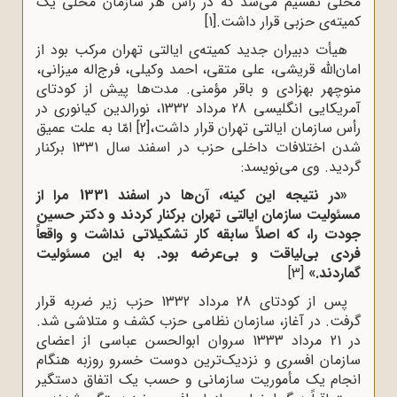
محلی تقسیم می‌شد که در رأس هر سازمان محلی یک
کمیته‌ی حزبی قرار داشت.
[1]
هیأت دبیران جدید کمیته‌ی ایالتی تهران مرکب بود از
امان‌الله قریشی، علی متقی، احمد وکیلی، فرج‌اله میزانی،
منوچهر بهزادی و باقر مؤمنی. مدت‌ها پیش از کودتای
آمریکایی انگلیسی 28 مرداد 1332، نورالدین کیانوری در
رأس سازمان ایالتی تهران قرار داشت،
[2]
امّا به علت عمیق
شدن اختلافات داخلی حزب در اسفند سال 1331 برکنار
گردید. وی می‌نویسد:
«در نتیجه این کینه،‌ آن‌ها در اسفند 1331 مرا از
مسئولیت سازمان ایالتی تهران برکنار کردند و دکتر حسین
جودت را،‌ که اصلاً‌ سابقه کار تشکیلاتی نداشت و واقعاً
فردی بی‌لیاقت و بی‌عرضه بود. به این مسئولیت
گماردند.»
[3]
پس از کودتای 28 مرداد 1332 حزب زیر ضربه قرار
گرفت. در آغاز، سازمان نظامی حزب کشف و متلاشی شد.
در 21 مرداد 1333 سروان ابوالحسن عباسی از اعضای
سازمان افسری و نزدیک‌ترین دوست خسرو روزبه هنگام
انجام یک مأموریت سازمانی و حسب یک اتفاق دستگیر