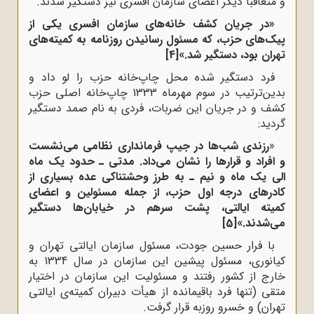
و متعاقباً دیگر اعضای سازمان افسری نیز دستگیر شدند.
«در جریان کشف خانه‌های سازمان افسری یکی از
پیک‌های حزب، که مسئول رسانیدن روزنامه به کمیته‌های
تهران بود، دستگیر شد.»
[4]
فرد دستگیر شده محل چاپ‌خانه حزب را لو داد و
بدین‌ترتیب در سوم مهرماه 1333 چاپ‌خانه اصلی حزب
کشف و در جریان این ضربات، فردی به نام صمد دستگیر
گردید:
«
رزندی شب‌ها در جیپ فرمانداری نظامی می‌نشست
و افراد و قرارها را نشان می‌داد. مدتی ـ حدود یک ماه
الی یک ماه و نیم ـ به طرز وحشتناکی عده بسیاری از
کادرهای درجه اول حزب، از جمله مسئولین و اعضای
کمیته ایالتی، پشت سرهم در خیابان‌ها دستگیر
می‌شدند.»
[5]
با فرار حسین جودت، مسئول سازمان ایالتی تهران و
کیانوری، مسئول پیشین این سازمان در سال 1334 به
خارج از کشور رفتند و مسئولیت این سازمان در اختیار
متقی (تنها فرد باقیمانده از هیأت دبیران کمیته‌ی ایالتی
تهران) و خسرو روزبه قرار گرفت.