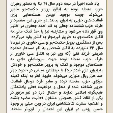
یاد شده اخیراً در نیمه دوم سال 41 بنا به دستور رهبران
حزب منحله توده به اتفاق پرویز حکمت‌جو مأمور
می‌شوند جهت بوجود آوردن هسته‌هایی برای
فعالیت‌های حزبی به ایران بیایند. در اجرای این مقصود از
طرف حزب شناسنامه جعلی به نام احمد جعفری در اختیار
وی قرار داده می‌شود و مشارالیه نیز با اخذ کمک مالی به
اتفاق حکمت‌جو به طریق غیرمجاز به کشور وارد می‌گردد.
پس از دستگیری پرویز حکمت‌جو و علی خاوری در تیرماه
سال 43 نام‌برده به اتفاق شخصی به نام مستعار محمود
شریفی فرزند نقی (که وی نیز به اتفاق علی خاوری از
طرف حزب منحله توده جهت سروسامان دادن به
هسته‌های موجود و کمک به پرویز حکمت‌جو و خودش
به ایران عازم شده بود) با برداشتن مبلغی در حدود چهار
صد هزار ریال متواری می‌شوند. علیهذا نظر به اینکه کمیته
مرکزی حزب منحله توده و سایر افراد درحال فعالیت
حزبی شناخته شده از محل و موقعیت فعلی یادشدگان
هیچگونه اطلاعی ندارند و احتمال دارد دو نفر مزبور در
یکی از نقاط کشور همچنان مشغول فعالیت مضره باشند
و اطلاعیه سفارت شاهنشاهی ایران در وین مبنی بر وجود
حسن رزمی در ایران این احتمال را قوی‌تر ساخته.