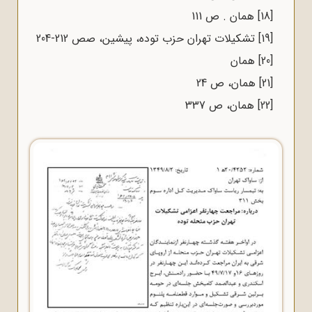
[18]
همان . ص 111
[19]
تشکیلات تهران حزب توده، پیشین، صص 212-204
[20]
همان
[21]
همان، ص 24
[22]
همان، ص 337