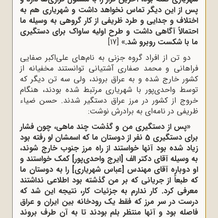
پس از این دیگر تماس نخواهد داشت و شهریاری هم به
اختلاف و جدایی و طرد ظریفی از کار گروهی به وسیله ما
احتمالاً آگاهی داشت و طرح اولیه ساواک برای دستگیری
ما با شکست روبرو شد.»
[17]
دو تن از افراد گروه جزنی به نام‌های علی‌اکبر صفایی
فراهانی و محمد صفاری آشتیانی توانستند مخفیانه از
کشور خارج شده و به عراق بروند، ولی سه تن دیگر که
توسط واحدی‌پور با شهریاری مرتبط شده بودند، هنگام
خروج از کشور در مرز عراق دستگیر شدند. حسن ضیاء
ظریفی در نامه‌ای به برادرش نوشت:
«پس از دستگیری من و گذشت چند ماهی، چون فشار
برای دستگیری 5 نفر از دوستان ما که اسمشان لو رفته بود
زیاد شده بود آنها خواستند از راه مرز جنوب خارج شوند،
به وسیله آقای دکتر الف‌ [ایرج واحدی‌پور] کمک خواستند و
او دوباره آقای مهندس [عباس شهریاری] را به دوستان ما
که طبعاً از جریانی که بر من گذشته بود اطلاعی نداشتند
معرفی کرد. کار ندارم به جزئیات کار، نتیجه این شد که
درست در سر مرز که فقط یک رودخانه بین ایران و عراق
فاصله بود و آنها منتظر بلم بودند تا به آن طرف بروند