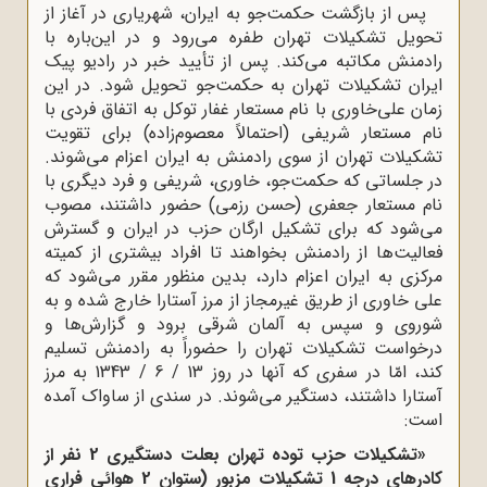
پس از بازگشت حکمت‌جو به ایران، شهریاری در آغاز از
تحویل تشکیلات تهران طفره می‌رود و در این‌باره با
رادمنش مکاتبه می‌کند. پس از تأیید خبر در رادیو پیک
ایران تشکیلات تهران به حکمت‌جو تحویل شود. در این
زمان علی‌خاوری با نام مستعار غفار توکل به اتفاق فردی با
نام مستعار شریفی (احتمالاً معصوم‌زاده) برای تقویت
تشکیلات تهران از سوی رادمنش به ایران اعزام می‌شوند.
در جلساتی که حکمت‌جو، خاوری، شریفی و فرد دیگری با
نام مستعار جعفری (حسن رزمی) حضور داشتند، مصوب
می‌شود که برای تشکیل ارگان حزب در ایران و گسترش
فعالیت‌ها از رادمنش بخواهند تا افراد بیشتری از کمیته
مرکزی به ایران اعزام دارد، بدین منظور مقرر می‌شود که
علی خاوری از طریق غیرمجاز از مرز آستارا خارج شده و به
شوروی و سپس به آلمان شرقی برود و گزارش‌ها و
درخواست تشکیلات تهران را حضوراً به رادمنش تسلیم
کند، امّا در سفری که آنها در روز 13 / 6 / 1343 به مرز
آستارا داشتند، دستگیر می‌شوند. در سندی از ساواک آمده
است:
«تشکیلات حزب توده تهران
بعلت دستگیری 2 نفر از
کادرهای درجه 1 تشکیلات مزبور (ستوان 2 هوائی فراری