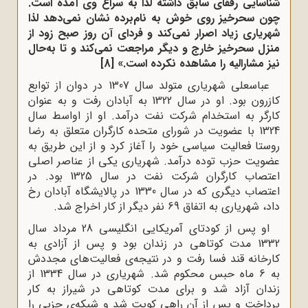
شناسایی رفقای سابق داشته لذا به سراغ وی آمده است.
چون سحرخیز روی خوش به نام‌برده نشان نمی‌دهد لذا
شهریاری زیاد اصرار نمی‌کند و فردای آن روز صبح زود از
منزل سحرخیز خارج و دیگر مراجعت نمی‌کند و تا به‌حال
نیز مشارالیه را مشاهده نکرده است.»
[8]
عباسعلی شهریاری متولد سال 1307 در دوان از توابع
کازرون بود. او در سال 1322 به آبادان رفت و به عنوان
کارگر به استخدام شرکت نفت درآمد. او از اواسط سال
1324 با عضویت در شورای متحده کارگران متعلق به رضا
روستا فعالیت سیاسی خود را آغاز کرد و از این طریق به
عضویت حزب توده درآمد. شهریاری یکی از عناصر اصلی
اعتصاب کارگران شرکت نفت در سال 1325 بود. در
اعتصاب دیگری که در سال 1330 در پالایشگاه آبادان رخ
داد، شهریاری به اتفاق 69 نفر دیگر از کار اخراج شد.
او پس از کودتای آمریکایی انگلیسی 28 مرداد سال
1332 مدت کوتاهی در زندان بود و پس از آزادی به
کارخانه قند فسا رفت و در نتیجه‌ی فعالیت‌های مجددش
به 6 ماه حبس محکوم شد. شهریاری در سال 1334 از
زندان آزاد شد و برای مدت کوتاهی در شیراز به کار
پرداخت و پس از آن راهی کویت شد و شبکه‌ی حزبی را