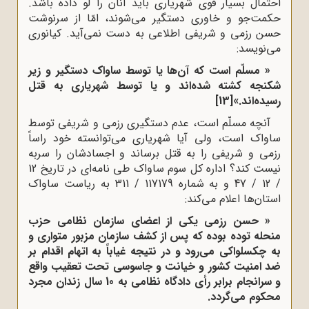
احتمال بسیار قوی شهریاری باید آنان را لو داده باشد.
حکمت‌جو و خاوری دستگیر می‌شوند، امّا از سرنوشت
حسن رزمی و شریفی اطلاعی به دست نمی‌آید. کیانوری
می‌نویسد:‌
« مسلّم است که آن‌ها یا توسط ساواک دستگیر و زیر
شکنجه کشته شده‌اند و یا توسط شهریاری به قتل
رسیده‌اند.»
[13]
آنچه مسلّم است، عدم دستگیری رزمی و شریفی توسط
ساواک است، ولی آیا شهریاری می‌توانسته خود راساً
رزمی و شریفی را به قتل برساند و اجسادشان را سربه
نیست کند؟ اداره کل سوم ساواک طی نامه‌ای در تاریخ 12
/ 12 / 47 و به شماره 117179 / 311 به ریاست ساواک
استان‌ها اعلام می‌کند:
« حسن رزمی یکی از اعضای سازمان نظامی حزب
منحله توده بوده که پس از کشف سازمان مزبور متواری و
به چکسلواکی می‌رود و در نتیجه غیاباً به اتهام اقدام بر
ضد امنیت کشور و خیانت و جاسوسی تحت تعقیب واقع
و سرانجام برابر رأی دادگاه نظامی به 10 سال زندان مجرد
محکوم می‌گردد.