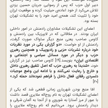
دبیر اول حزب که پس از رسوایی جریان حسین یزدی
تلاش می‌کرد از خود اعاده‌ی حیثیت کرده و موقعیت لرزان
خود را تثبیت کند، همه‌ی امید خود را به تشکیلات تهران
بسته بود.
اعضای این تشکیلات مشاوران رادمنش در امور داخلی
ایران بودند. در ملاقاتی که در لایپزیک بین رادمنش و
کاوس صاحب یعنی منبع دیگر ساواک صورت گرفت،
رادمنش از او خواست:
«دو گزارش یکی در مورد نظریات
خود درباره نشریات حزبی و رادیوپیک و همچنین رهبری
حزب و دیگر در مورد مسائل سیاسی و اجتماعی و
اقتصادی ایران»
بنویسد.
[19]
کاوس صاحب نیز در گزارش
خود،
«شدیداً به رهبری حزب که اصل تلفیق رهبری داخل
و خارج را رعایت نمی‌کنند و با ادامه این وضع موجبات
دلسردی رفقای فعال داخل را فراهم نموده‌اند حمله کرد.»
[20]
امّا منبع بودن شهریاری زمانی قطعی شد که یکی از
اعضای تشکیلات تهران به نام روح‌اله ملایری قصد داشت
با عبور از مرز آستارا به شوروی و از آنجا به آلمان شرقی و
دیدار رادمنش برود. می‌دانیم که نام روح‌اله ملایری را