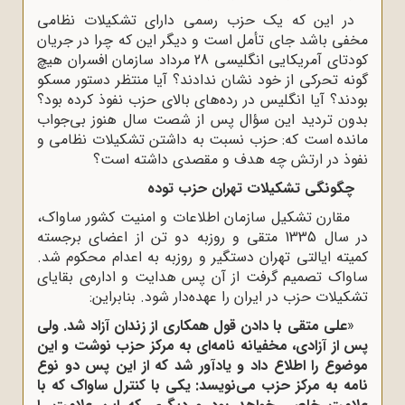
در این که یک حزب رسمی دارای تشکیلات نظامی
مخفی باشد جای تأمل است و دیگر این که چرا در جریان
کودتای آمریکایی انگلیسی 28 مرداد سازمان افسران هیچ
گونه تحرکی از خود نشان ندادند؟ آیا منتظر دستور مسکو
بودند؟ آیا انگلیس در رده‌های بالای حزب نفوذ کرده بود؟
بدون تردید این سؤال پس از شصت سال هنوز بی‌جواب
مانده است که: حزب نسبت به داشتن تشکیلات نظامی و
نفوذ در ارتش چه هدف و مقصدی داشته است؟
چگونگی تشکیلات تهران حزب توده
مقارن تشکیل سازمان اطلاعات و امنیت کشور ساواک،
در سال 1335 متقی و روزبه دو تن از اعضای برجسته
کمیته ایالتی تهران دستگیر و روزبه به اعدام محکوم شد.
ساواک تصمیم گرفت از آن پس هدایت و اداره‌ی بقایای
تشکیلات حزب در ایران را عهده‌دار شود. بنابراین:
«
علی متقی با دادن قول همکاری از زندان آزاد شد. ولی
پس از آزادی، مخفیانه نامه‌ای به مرکز حزب نوشت و این
موضوع را اطلاع داد و یادآور شد که از این پس دو نوع
نامه به مرکز حزب می‌نویسد: یکی با کنترل ساواک که با