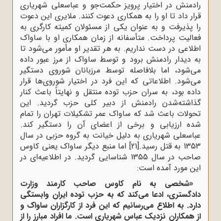
رادمنش در اختیار پرویز حکمت‌جو و عباسعلی شهریاری
قرار داد تا او را به همکاری دعوت کنند. ملایری این دعوت
را پذیرفت و به عنوان یکی از مسئولان کمیته کارگری به
فعالیت پرداخت. متأسفانه از زمان همکاری او با ساواک
اطلاعی در دست نداریم. به هر تقدیر او مأمور می‌شود تا
به دیدار رادمنش برود و توسط ساواک از مرز عبور داده
می‌شود، اما بلافاصله توسط مرزبانان شوروی دستگیر
می‌شود. اطلاعاتی که این فرد در اختیار شوروی‌ها قرار
داده بود، به سران حزب توده منتقل و نهایتاً باعث کنار
گذاشته‌شدن رادمنش از دبیر کلی حزب گردید. این
تحولات باعث شد که ساواک عمر تشکیلات تهران را تمام
شده ارزیابی و برخی از اعضای آن را دستگیر کند.
عباسعلی شهریاری به دلیل خیانت به گروه حزبی در سال
1353 به قتل رسید.
[21]
اما منبع دیگر ساواک یعنی کاوس
صاحب در سال 1355 شناسایی گردید. در اطلاعیه‌ای در
این مورد آمده است:
«شخصی به نام کاوس صاحب
کارمند وزارت
دادگستری، ادعا می‌کند که به حزب توده ایران
وابستگی
دارد. به اطلاع می‌رسانیم که این فرد از کارگزاران ساواک و
از همکاران نزدیک عباس شهریاری
است. ما افراد مبارز را از