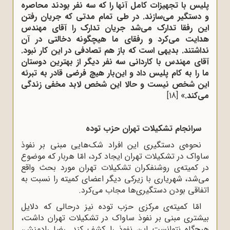
پلیس با تجهیزات کامل آنها را که سه نفر بودند محاصره
و دستگیر می‌سازند. در طی تمام مدتی که جریان رفتن
این رفقا تدارک می‌شد جریان تدارک را آقای مهندس
هدایت می‌کرد و رفقای ما هیچگونه دخالتی در آن
نداشتند. بدیهی است که باز هم تصادفی در این کار نبود.
آقای مهندس با کاردانی سه نفر دیگر از بهترین دوستان
ما را به کام پلیس داد و این‌بار هیچ فرضی قادر به تبرئه
این شخص نیست و حالا این شخص لابد مخفی زندگی
می‌کند.»
[18]
سرانجام تشکیلات تهران حزب توده
نحوه‌ی دستگیری این افراد شک‌هایی مبنی بر نفوذ
ساواک در تشکیلات تهران ایجاد کرد، امّا هربار که موضوع
در کمیته‌ی روشنفکران تشکیلات تهران مورد بحث واقع
می‌شد، شهریاری با زیرکی دیگر اعضای کمیته را نسبت به
اتفاقی بودن دستگیری‌ها مجاب می‌کرد.
امّا کمیته‌ی مرکزی حزب توده نیز درحالی که دلایل
بیشتری مبنی بر نفوذ ساواک در تشکیلات تهران داشت،
هیچ‌گاه نتوانست این نفوذ را کشف کند. رضا رادمنش،