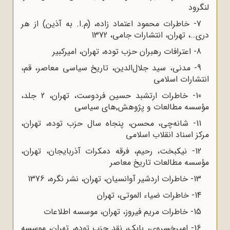
لنگرود
7- خاطرات محمود اعتماد زاده، (م.ا. به آذین) از هر
دری…، تهران، انتشارات جامی، 1372
8- اعترافات رهبران حزب توده، تهران، امیرکبیر
9- مدنی، سید جلال‌الدین، تاریخ سیاسی معاصر، قم،
انتشارات اسلامی
10- خاطرات ارتشبد حسین فردوست، تهران، 2 جلد،
مؤسسه مطالعات و پژوهش٬های سیاسی
11- شانه‌چی، محسن، پنجاه سال حزب توده، تهران،
مرکز اسناد انقلاب اسلامی
12- نیکبخت، رحیم، فرقه دمکرات آذربایجان، تهران،
مؤسسه مطالعات تاریخ معاصر
13- خاطرات اردشیر آوانسیان، تهران، نشر نگره، 1376
14- خاطرات ضیاء الموتی، تهران
15- خاطرات مریم فیروز، تهران، موسسه اطلاعات
16- امیرخسروی، بابک، نقد حزب توده، تهران، موسسه