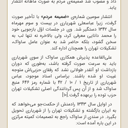
داد و مصوب شد ضمیمه‌ی مردم به صورت ماهانه انتشار
یابد.
انتشار سومین شماره‌ی
«ضمیمه مردم»
با تأخیر صورت
گرفت، زیرا عباسعلی شهریاری در بیست و سوم مهرماه
سال 1342 دستگیر شد. وی در جلسات اوّل بازجویی خود
را محمد دانایی معرفی کرد، ولی بالاخره نه تنها لب به
سخن گشود، بلکه حاضر شد به عنوان عامل ساواک،
تشکیلات تهران را همچنان اداره کند.
علی‌القاعده پذیرش همکاری ساواک از سوی شهریاری
باید به سرعت صورت گرفته باشد، به‌طوری که دوران
بازداشت او آنقدر طولانی نشد که رفقای حزبی‌اش متوجه
غیبت او شده باشند. براساس اسناد موجود، عباس
شهریاری از تاریخ 1 / 10 / 42 با شماره رمز 646 منبع
ساواک شد و از آن پس گردانندگی اصلی تشکیلات تهران
حزب توده را برعهده گرفت.
[10]
در اوایل سال 1343 رادمنش از حکمت‌جو می‌خواهد که
به ایران بازگشته و تشکیلات تهران را از شهریاری تحویل
بگیرد. در سندی از ساواک راجع به تصمیمات کمیته مرکزی
در این باره آمده است: