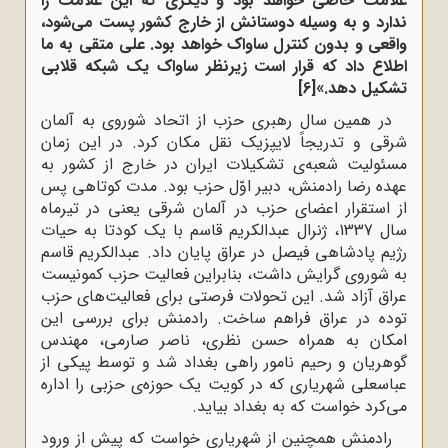
علامت‌ خاصی خواهد بود و دیگری که این علامت را
ندارد و به وسیله دوستانش از خارج کشور پست می‌شود،
واقعی و بدون کنترل ساواک خواهد بود. علی متقی به ما
اطلاع داد که قرار است زیرنظر ساواک یک شبکه قلابی
تشکیل دهد.»
[6]
در همین سال رهبری حزب از اتحاد شوروی به آلمان
شرقی و تدریجاً لایپزیک نقل مکان کرد. در این زمان
مسئولیت شعبه‌ی تشکیلات ایران در خارج از کشور به
عهده رضا رادمنش، دبیر اوّل حزب بود. مدت کوتاهی پس
از استقرار اعضای حزب در آلمان شرقی یعنی در تیرماه
سال 1337، ژنرال عبدالکریم قاسم با یک کودتا به حیات
رژیم پادشاهی فیصل در عراق پایان داد. عبدالکریم قاسم
به شوروی گرایش داشت، بنابراین فعالیت حزب کمونیست
عراق آزاد شد. این تحولات فرصتی برای فعالیت‌های حزب
توده در عراق فراهم ساخت. رادمنش برای بررسی این
امکان به همراه حسن نظری، ناصر صارمی، مهندس
گوهریان و رحیم نامور راهی بغداد شد و توسط پیکی از
عباسعلی شهریاری که در کویت یک حوزه‌ی حزبی را اداره
می‌کرد خواست که به بغداد بیاید.
رادمنش همچنین از شهریاری خواست که پیش از ورود