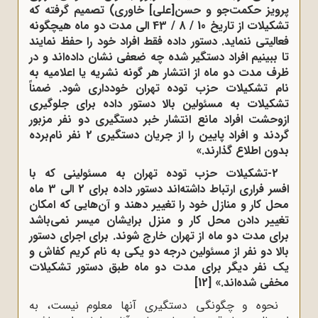
پرویز حکمت‌جو و حسن[علی] خاوری) تصمیم گرفته که
تشکیلات از تاریخ 10 / 8 / 43 الی مدت دو ماه هیچگونه
فعالیتی ننماید. دستور داده فقط افراد خود را حفظ نمایند
تا ببینیم افراد دستگیر شده چه ضعفی نشان داده‌اند و در
ظرف مدت دو ماه از انتشار هر گونه نشریه یا اعلامیه به
نام تشکیلات حزب توده تهران
خودداری شود. ضمناً
تشکیلات به مسئولین بالا دستور داده برای جلوگیری
ازوحشت افراد مانع انتشار خبر دستگیری دو نفر مزبور
گردند و افراد پایین را از جریان دستگیری 2 نفر نام‌برده
بدون اطلاع گذارند.»
2-تشکیلات حزب توده تهران
به مسئولینی که با
افسر
فراری ارتباط داشته‌اند دستور داده برای 2 الی 3 ماه
محل کار و منازل خود را تغییر دهند و آن‌هایی که امکان
تغییر دادن محل کار و منزل برایشان میسر نمی‌باشد
برای مدت دو ماه از تهران خارج شوند. برای اجرای دستور
بالا دو نفر از مسئولین درجه دو یکی به نام کریم کفاش
و
یک نفر دیگر برای مدت دو ماه طبق دستور تشکیلات
مخفی شده‌اند.»
[12]
نحوه و چگونگی دستگیری آنها معلوم نیست، به