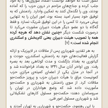
کشور است که خواهد توانست اعتماد شوروی‌ها را به خود
جلب کرده و جناح‌های مزاحم در درون حزب را که آماده
بودند، وی را لگدمال کنند به تمکین وادارد. رادمنش که به
توفیق خود بسیار امید بسته بود، امور ایران را به تنهایی
پیش می‌برد تا کسی را در این توفیق شریک نسازد و فقط
گه‌گاه با دو عضو دیگر هیئت دبیران مشورت می‌کرد تا
درصورت شکست دیگر
«چنین نشان دهد که هرچه کرده
همه با تصویب هیئت دبیران یعنی کام‌بخش و اسکندری
انجام شده است.»
[7]
به هر تقدیر، شهریاری پس از ملاقات در لایپزیک و ارائه
گزارش فعالیت‌های خود به رادمنش، اسکندری، جودت و
کیانوری به بغداد بازگشت و مدت کوتاهی بعد به بصره
رفت. وی اواخر آبان سال 1341 به بغداد فراخوانده شد و
در آنجا در منزل یکی از اعضای کمیته‌ی مرکزی حزب
کمونیست عراق با هیأت دبیران حزب و پرویز حکمت‌جو
ملاقات کرد. از سوی رادمنش به شهریاری و حکمت‌جو
مأموریت داده شد که وضع هواداران در تهران را
سروسامان دهند؛ حکمت‌جو مسئول کارهای تشکیلاتی
شد و شهریاری مسئول امور فنی.
با این رهنمود، حکمت‌جو و شهریاری به تهران آمدند و