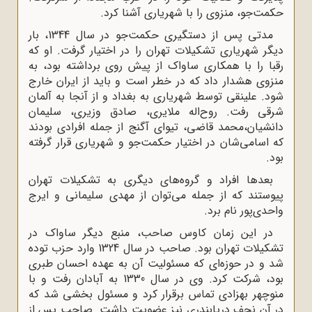
حکمت‌جو، منزوی را با شهریاری آشنا کرد.
مدتی پس از دستگیری حکمت‌جو در سال 1344، بار
دیگر شهریاری تشکیلات تهران را در اختیار گرفت. او که
رقبا را با همکاری ساواک از پیش روی برداشته بود، به
منزوی هشدار داد که در خطر است و باید از ایران خارج
شود. علینقی توسط شهریاری به بغداد و از آنجا به آلمان
شرقی رفت. روح‌اله ملایری، صادق وزیری، سلیمان
دانشیان،‌محمد قاضی، تیوای آگنج از جمله افرادی بودند
که اسامی‌شان در اختیار حکمت‌جو و شهریاری قرار گرفته
بود.
بعدها افراد و گروه‌های دیگری به تشکیلات تهران
پیوستند که از جمله می‌توان از مهدی سلیمانی و ایرج
واحدی‌پور نام برد.
در این زمان کاوس صاحب، منبع دیگر ساواک در
تشکیلات تهران بود. صاحب در سال 1324 وارد حزب توده
شد و در حوزه‌ای که مسئولیت آن به عهده احسان طبری
بود، شرکت کرد. وی در سال 1330 به آبادان رفت و با
منوچهر بهزادی تماس برقرار کرد و مسئول بخشی شد که
در آن نجف دریابندری نیز عضویت داشت. صاحب پس از