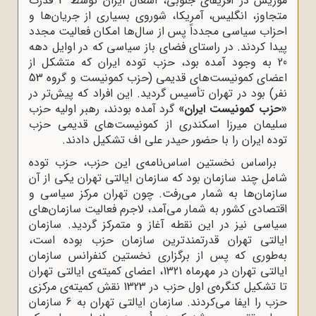
موریس در آفریقای جنوبی، اشغال ایران توسط 3 قدرت
متجاوز، انگلیس، آمریکا، شوروی بسیاری از جریان‌ها و
احزاب سیاسی مجدداً پس از سال‌ها امکان فعالیت مجدد
پیدا کردند. در راستای فضای باز سیاسی که در اوایل دهه
20 به وجود آمده بود، حزب توده ایران که متشکل از
اعضای کمونیست‌های قدیمی (حزب کمونیست و گروه 53
نفر) بود در تهران تأسیس گردید. این افراد که پیش‌تر در
«حزب کمونیست ایران»
گرد آمده بودند، رهبر اولیه حزب
سلیمان میرزا اسکندری از کمونیست‌های قدیمی حزب
توده ایران را با حضور حیدر علی اف تشکیل دادند.
براساس نخستین اساس‌نامه‌ی این حزب، حزب توده
شامل چند سازمان بود که سازمان ایالتی تهران یکی از آن
سازمان‌ها به شمار می‌رفت. چون تهران مرکز سیاسی و
اقتصادی کشور به شمار می‌آمد، لاجرم فعالیت سازمان‌های
سیاسی نیز در این نقطه آ‌غاز و متمرکز گردید. سازمان
ایالتی تهران قدرتمندترین سازمان حزب بوده است،
به‌طوری که پس از برگزاری نخستین کنفرانس سازمان
ایالتی تهران در مهرماه 1321، اعضای کمیته‌ی ایالتی تهران
تا تشکیل کنگره‌ی اول حزب در 1323 نقش کمیته‌ی مرکزی
حزب را ایفا می‌کردند. سازمان ایالتی تهران به 6 سازمان