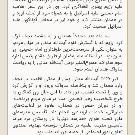
علیه رژیم پهلوی افشاگری کرد. وی در این سفر اعلامیه
امام خمینی علیه اسرائیل را به همراه خود از نجف آورد و
در همدان منتشر کرد و خود نیز در محافل گوناگون علیه
اسرائیل صحبت کرد.
سه ماه بعد مجدداً همدان را به مقصد نجف ترک
کرد. رژیم که با گسترش نفوذ آیت‌الله مدنی در میان مردم،
به عنوان یکی از سرسخت‌ترین طرفداران امام خمینی، رو
به رو بود، در آستانه ماه رمضان از طریق مقدم رئیس اداره
سوم ساواک، ممنوع‌المنبر بودن آیت‌الله مدنی را به ریاست
ساواک همدان اعلام نمود.
تیر 1347 آیت‌الله مدنی پس از مدتی اقامت در نجف
وارد همدان شد و بلافاصله ساواک ورود او را گزارش کرد
و وی را تحت تعقیب قرار داد. با این حال وی کماکان به
طرح شخصیت رهبر تبعیدی امت در میان مردم پرداخت.
او در دوران حضور در همدان، علاوه بر فعالیت‌های
مبارزاتی، خدمات ارزنده‌ای انجام داد. تأسیس مدرسه‌ای
ملی تحت عنوان «مدرسه دینی» در روستای دره مراد،
تأسیس مدرسه علمیه در همدان؛ مؤسسه مهدیه، صندوق
تعاون امور اجتماعی از جمله این اقدامات بود.