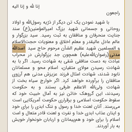
إنا لله ‌و إنا الیه
راجعون
با شهید نمودن یک تن دیگر از ذرّیه رسول‌الله و اولاد
روحانی و جسمانی شهید بزرگ امیرالمؤمنین(ع) سند
جنایت منحرفان و منافقان به ثبت رسید. سید بزرگوار و
عالم عادل عالیقدر و معلم اخلاق و معنویات حجت‌الاسلام
و المسلمین شهید عظیم الشأن مرحوم حاج سید
اسدالله
مدنی
(رضوان‌اللّه‌علیه) همچون جد بزرگوارش در محراب
عبادت به دست منافقی شقی به شهادت رسید. اگر با به
شهادت رسیدن مولای متقیان، اسلام محو و مسلمانان
نابود شدند، شهادت امثال فرزند عزیزش مدنی هم آرزوی
منافقان را برآورده خواهد کرد. اگر خوارج سیاه بخت از
شهادت ولی‌الله الاعظم طرفی بستند و به حکومت
رسیدند، این گروهک خائن نیز به آمال خبیث خود که
سقوط حکومت اسلامی و برقراری حکومت آمریکایی است
می‌رسند. آنان لعنت خدا و رسول و ننگ ابدی را برای خود
و اینان عذاب ابدی خدا و نفرت و لعنت قادر متعال و امت
اسلام را برای خود و هم‌پیمانان و اربابان خونخوار خویش
به بار آوردند.