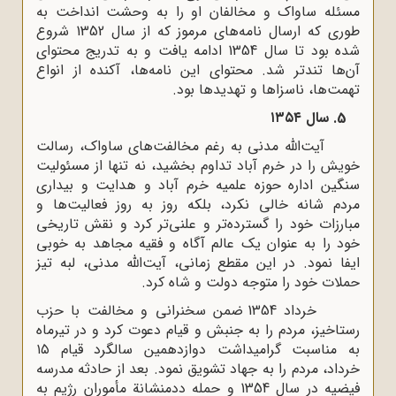
مسئله ساواک و مخالفان او را به وحشت انداخت به
طوری ‌که ارسال نامه‌های مرموز که از سال 1352 شروع
شده بود تا سال 1354 ادامه یافت و به تدریج محتوای
آن‌ها تندتر شد. محتوای این نامه‌ها، آکنده از انواع
تهمت‌ها، ناسزاها و تهدیدها بود.
5. سال ۱۳۵۴
آیت‌الله مدنی به‌‌ رغم مخالفت‌های ساواک، رسالت
خویش را در خرم آباد تداوم بخشید، نه تنها از مسئولیت
سنگین اداره حوزه علمیه خرم آباد و هدایت و بیداری
مردم شانه خالی نکرد، بلکه روز به روز فعالیت‌ها و
مبارزات خود را گسترده‌تر و علنی‌تر کرد و نقش تاریخی
خود را به عنوان یک عالم آگاه و فقیه مجاهد به خوبی
ایفا نمود. در این مقطع زمانی، آیت‌الله مدنی، لبه تیز
حملات خود را متوجه دولت و شاه کرد.
خرداد 1354 ضمن سخنرانی و مخالفت با حزب
رستاخیز، مردم را به جنبش و قیام دعوت کرد و در تیرماه
به مناسبت گرامیداشت دوازدهمین سالگرد قیام ۱۵
خرداد، مردم را به جهاد تشویق نمود. بعد از حادثه مدرسه
فیضیه در سال 1354 و حمله ددمنشانة مأموران رژیم به