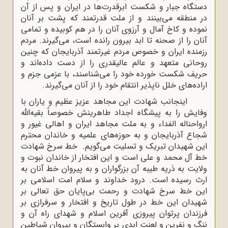
دستگاه جبار و شکست ابرقدرت‌ها در ایران و پس از آن
در منطقه می‌بینند و از ملت قدرتمند که پشت بر آنان
نموده و کاخ آمال و آرزوی آنان را در هم کوبیده و تمامی
آنان را از صحنه تا ابد بیرون رانده است، می‌گیرند. مردم
رزمنده ایران و خصوص مردم غیرتمند آذربایجان که چنین
روحانی متعهد و عالم عالیقدری را از دست داده‌اند و
حریف شکست خورده خود را می‌شناسند، با عزمی جزم و
اراده‌های خلل ناپذیر انتقام خود را از آنان می‌گیرند.
اینجانب شهادت این مجاهد عزیز عظیم و یاران با
وفایش را به پیشگاه اجداد طاهرینش خصوصاً بقیه‌اللّه
ارواحناله الفداء و به ملت مجاهد ایران و اهالی غیور و
شجاع آذربایجان و به حوزه‌های علمیه و خاندان محترم
این شهیدان تبریک و تسلیت می‌گویم. خط سرخ شهادت
خط آل محمد و علی است و این افتخار از خاندان نبوت و
ولایت به ذریه طیبه آن بزرگواران و به پیروان خط آنان به
ارث رسیده است. درود خداوند و سلام امت اسلامی بر
این خط سرخ شهادت و رحمت بی‌پایان حق تعالی بر
شهیدان این خط در طول تاریخ و افتخار و سرفرازی بر
فرزندان پرتوان پیروزی آفرین اسلام و شهدای راه آن و
ننگ و نفرین و لعنت ابدی بر وابستگان و پیروان شیاطین