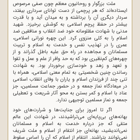
ملت بزرگوار و روحانیون معظم چون صفی مرصوص
ایستاده‌اند که هر پرچمی از دست توانای سرداری بیفتد،
سردار دیگری آن را برداشته و به میدان آید و با قدرت
بیشتر در حفظ پرچم اسلامی به کوشش برخیزد. شهید
مدنی با شهادت مظلومانه خود ضد انقلاب و منافقین ضد
اسلام را به کلی منزوی کرد. این چهره نورانی اسلامی،
عمری را در تهذیب نفس و خدمت به اسلام و تربیت
مسلمانان و مجاهده در راه حق علیه باطل گذراند و از
چهره‌های کم‌نظیری بود که به حد وافر از علم و عمل و تقوا
و تعهد و زهد و خودسازی برخوردار بود. به شهادت
رساندن چنین شخصیتی به تمام معنی اسلامی، همراه با
تنی چند از فرزندان اسلام و یاران با وفای انقلاب اسلامی
در میعادگاه نماز جمعه و در حضور جماعت مسلمین، جز
عناد با اسلام و کمر بستن به محو آثار شریعت و تعطیلی
جمعه و نماز مسلمین توجیهی ندارد.
اگر تا امروز برای جنایت‌ها و شرارت‌های خود
بهانه‌های بی‌پایه‌ای می‌تراشیدند، در شهادت این عالم
متقی که جز درباره خدمت به اسلام و مسلمانان
نمی‌اندیشید، بهانه‌ای جز انتقام از اسلام و ملت شریف
نمی‌توانند بتراشند. انتقام از اسلام که آن را اساس سقوط