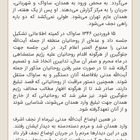
می‌گردد. به محض ورود به همدان، ساواک و شهربانی،
جریان را به مرکز گزارش می‌دهند. او پس از یک هفته، از
همدان عازم تهران می‌شود. طولی نمی‌کشد که دو باره
راهی نجف می‌شود.
15 فروردین 1346 ساواک در کمیته اطلاعاتی تشکیل
جلسه داد و عده‌ای از روحانیان منطقه از جمله آیت‌الله
مدنی را ممنوع المنبر اعلام کرد. در این جلسه جهت
جلوگیری از هرگونه اقدام روحانیان علیه رژیم ستمشاهی
در ماه محرم و صفر آن سال، تدابیری اتخاذ شد و تصمیم
گرفته شد تا در صورت منبر رفتن روحانیان مذکور از جمله
آیت‌الله مدنی بلافاصله آنان دستگیر و به ساواک منتقل
شوند. همچنین دستور مراقبت از روحانیانی که قصد تبلیغ
دارند، صادر شد تا از هرگونه اظهار مطالب مخالف رژیم
جلوگیری شود. نیز مقرر شد که روحانیانی که از خارج
همدان جهت تبلیغ وارد همدان می‌شوند، شناسایی شوند
و از آنان تعهدگرفته شود.
در همین اوضاع آیت‌الله مدنی تیرماه از نجف اشرف
وارد همدان شد و مردم دسته‌دسته به دیدار ایشان رفتند.
وی در این دیدارها مردم را در جریان اوضاع نجف قرار داد
و ضمن مطرح کردن موقعیت امام در فرصت‌های مختلف