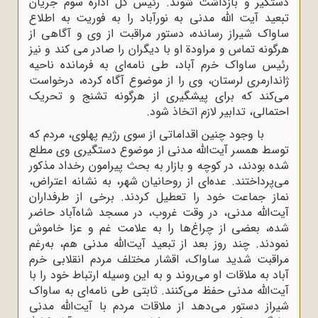
دستگیر و بازداشت شوند. رئیس کل ادارة سوم جریان
تبعید آیت الله مدنی به نورآباد را به فوریت به اطلاع
ساواک شیراز رسانده، دستور مراقبت از وی و آگاهی از
هرگونه تماس و مراودة او با دیگران را صادر می کند و نیز
رئیس ساواک خرم آباد، طی نامه‌ای به فرمانده ناحیه
ژاندارمری لرستان، وی را از موضوع آگاه کرده، درخواست
می‌کند که برای پیشگیری از هرگونه تشنج و تحریک
احتمالی، تدابیر لازم اتخاذ شود.
با وجود چنین اقداماتی از سوی رژیم پهلوی، مردم که
توسط همسر آیت‌الله مدنی از موضوع دستگیری وی مطلع
شده بودند، در کوچه و بازار به بحث پیرامون رخداد مذکور
می‌پرداختند. عده‌ای از روحانیان شهر، به نشانه اعتراض،
نماز جماعت خود را تعطیل کردند. برخی از طرفداران
آیت‌الله مدنی، در وقت غروب، در مسجد شاه‌آباد حاضر
شده، بعضی از چراغ‌ها را به علامت غم و عزا خاموش
نمودند. چند روز بعد از تبعید آیت‌الله مدنی هم، به‌رغم
مراقبت شدید ساواک، اقشار مختلف مردم انقلابی خرم
آباد به ملاقات او می‌روند و به این وسیله ارتباط خود را با
آیت‌الله مدنی حفظ می‌کنند. ثابتی طی نامه‌ای به ساواک
شیراز دستور می‌دهد از ملاقات مردم با آیت‌الله مدنی