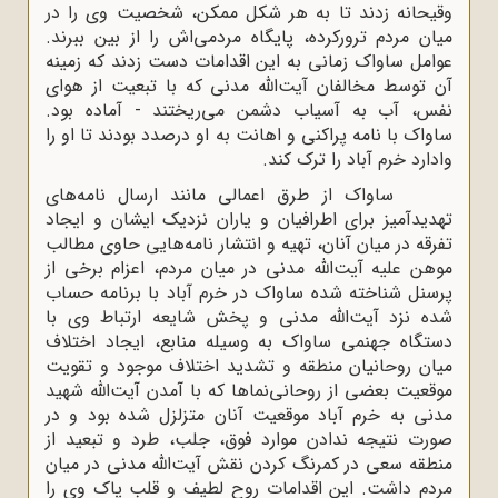
وقیحانه زدند تا به هر شکل ممکن، شخصیت وی را در
میان مردم ترورکرده، پایگاه مردمی‌اش را از بین ببرند.
عوامل ساواک زمانی به این اقدامات دست زدند که زمینه
آن توسط مخالفان آیت‌الله مدنی که با تبعیت از هوای
نفس، آب به آسیاب دشمن می‌ریختند - آماده بود.
ساواک با نامه پراکنی و اهانت به او درصدد بودند تا او را
وادارد خرم آباد را ترک کند.
ساواک از طرق اعمالی مانند ارسال نامه‌های
تهدیدآمیز برای اطرافیان و یاران نزدیک ایشان و ایجاد
تفرقه در میان آنان، تهیه و انتشار نامه‌هایی حاوی مطالب
موهن علیه آیت‌الله مدنی در میان مردم، اعزام برخی از
پرسنل شناخته شده ساواک در خرم آباد با برنامه حساب
شده نزد آیت‌الله مدنی و پخش شایعه ارتباط وی با
دستگاه جهنمی ساواک به وسیله منابع، ایجاد اختلاف
میان روحانیان منطقه و تشدید اختلاف موجود و تقویت
موقعیت بعضی از روحانی‌نماها که با آمدن آیت‌الله شهید
مدنی به خرم آباد موقعیت آنان متزلزل شده بود و در
صورت نتیجه ندادن موارد فوق، جلب، طرد و تبعید از
منطقه سعی در کمرنگ کردن نقش آیت‌الله مدنی در میان
مردم داشت. این اقدامات روح لطیف و قلب پاک وی را