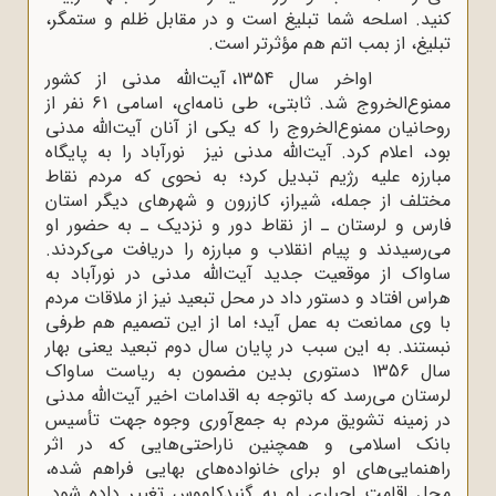
کنید. اسلحه شما تبلیغ است و در مقابل ظلم و ستمگر،
تبلیغ، از بمب اتم هم مؤثرتر است.
اواخر سال 1354، آیت‌الله مدنی از کشور
ممنوع‌الخروج شد. ثابتی، طی نامه‌ای، اسامی 61 نفر از
روحانیان ممنوع‌الخروج را که یکی از آنان آیت‌الله مدنی
بود، اعلام کرد. آیت‌الله مدنی نیز نورآباد را به پایگاه
مبارزه علیه رژیم تبدیل کرد؛ به نحوی که مردم نقاط
مختلف از جمله، شیراز، کازرون و شهرهای دیگر استان
فارس و لرستان ـ از نقاط دور و نزدیک ـ به حضور او
می‌رسیدند و پیام انقلاب و مبارزه را دریافت می‌کردند.
ساواک از موقعیت جدید آیت‌الله مدنی در نورآباد به
هراس افتاد و دستور داد در محل تبعید نیز از ملاقات مردم
با وی ممانعت به عمل آید؛ اما از این تصمیم هم طرفی
نبستند. به این سبب در پایان سال دوم تبعید یعنی بهار
سال 1356 دستوری بدین مضمون به ریاست ساواک
لرستان می‌رسد که باتوجه به اقدامات اخیر آیت‌الله مدنی
در زمینه تشویق مردم به جمع‌آوری وجوه جهت تأسیس
بانک اسلامی و همچنین ناراحتی‌هایی که در اثر
راهنمایی‌های او برای خانواده‌های بهایی فراهم شده،
محل اقامت اجباری او به گنبدکاووس تغییر داده شود.