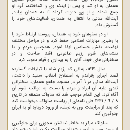
همدان به او شد و پس از اینکه وی را شناختند، گرد او
جمع شدند و از وی دعوت کردند تا به همدان بیاید.
آیت‌الله مدنی با انتقال به همدان، فعالیت‌های خود را
گسترش داد.
او در سفرهای خود به همدان، پیوسته ارتباط خود را
با رهبری مبارزات اسلامی حفظ کرد و در مراحل مختلف
نهضت، نقش حساسی ایفا نمود. همچنین مردم را با
نقشه‌های شوم رژیم طاغوتی آشنا ساخت و در
سخنرانی‌های خود، آنان را به بیداری و قیام دعوت ‌کرد.
سال 1341، زمانی که رژیم شاه با تبلیغات گسترده
قصد اجرای رفراندم به اصطلاح انقلاب سفید را داشت،
آیت‌الله مدنی در 9 آذر در مسجد جامع همدان، سخنرانی
تندی علیه آن ایراد و مردم را نسبت به عواقب شوم آن
آگاه کرد
.
این اقدام موجب شد که ساواک منطقه در تاریخ
8 / 9 / 1341 طی نامه‌ای از ریاست ساواک درخواست کند
که بعد از مراجعت وی به نجف، از ورود دوباره او به ایران
جلوگیری کند.
ساواک مرکز به خاطر نداشتن مجوزی برای جلوگیری
از ورود وی، با این پیشنهاد موافقت نکرد، اما دستور داد