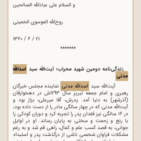
و السلام علی عبادالله الصالحین
روح‌الله الموسوی الخمینی
21 / 6 / 1360
*******
زندگی‌نامه دومین شهید محراب؛ آیت‌الله سید
اسدالله
مدنی
آیت‌الله سید
اسدالله مدنی
نماینده مجلس خبرگان
رهبری و امام جمعه تبریز سال 1293ش در دهخوارقان
(آذرشهر) به دنیا آمد. پدرش، آقا میرعلی، بزاز بود و
آیت‌الله مدنی که در چهار سالگی مادر را از دست داده بود،
در ۱۶ سالگی نیز فقدان پدر را تجربه کرد و دوران کودکی را
با رنج و زحمت و سختی به پایان رساند. او در اوایل
جوانی، به قصد کسب علم و کمال، راهی قم شد و به ‌رغم
مشکلات فراوان شخصی ناشی از درگذشت پدر و استبداد