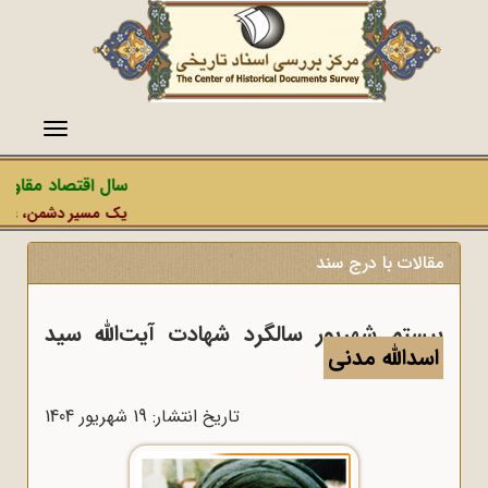
منو
سال اقتصاد مقاومتی در س
یک مسیر دشمن، عملیات رسانه‌
مقالات با درج سند
بیستم شهریور سالگرد شهادت آیت‌الله سید
اسدالله مدنی
تاریخ انتشار: 19 شهريور 1404