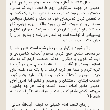
سال ۱۳۴۲ با آغاز حرکت عظیم مردم به رهبری امام
خمینی در جهت سرنگونی رژیم طاغوت، آیت‌الله مدنی،
نخستین کسی بود که در نجف به ندای امام لبیک گفت و
با تعطیل کردن کلاس‌های خود در نجف و تشکیل مجالس
سخنرانی، در جهت افشای چهره واقعی رژیم پهلوی گام
برداشت. او در این زمان در نجف، سردمدار جریان دفاع و
پشتیبانی از نهضت امام به شمار می‌رفت و وقایع ایران را
برای طلاب تبیین می‌کرد.
از آن شهید بزرگوار چنین نقل شده است: «من علما را
در مسجد هندی جمع کردم. مرحوم آیت‌الله شاهرودی و
آیت‌الله خویی و دیگران آمدند. صحبت کردم که به داد
اسلام برسید. از آقایان علما تقاضا کردم. من در آن جا
گریه کردم و علما هم گریه کردند... با یک عده طلبه برای
دیدن مرحوم آیت‌الله حکیم رضوان‌الله علیه رفتم کربلا
خدمت ایشان، دستشان را بوسیدم و گفتم: آقا! امروز آقای
خمینی مظهر اسلام است. گفتند: باشد هر چه بگویی،
می‌کنم. گفتم: اقدام کنید. ایشان بلافاصله تلگراف زدند به
شاه.»
[6]
از زمان تبعید امام خمینی به نجف، آیت‌الله مدنی،
همواره یار و یاور امام بود و در کنار مراد خود به مبارزه