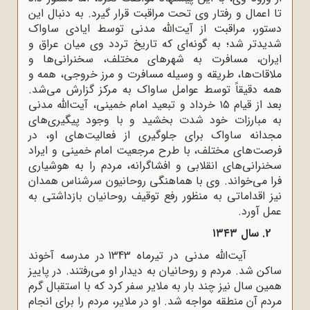
تا اعمال و رفتار وی تحت مراقبت قرار گیرد. به دنبال این
دستور، مراقبت از آیت‌الله مدنی توسط ایادی ساواک
شدیدتر شد؛ به گونه‌ای که تاریخ تردد وی میان عراق و
ایران، مسافرت به شهرهای مختلف، سخنرانی‌ها و
ملاقات‌ها، طریقه و وسیله مسافرت و مرز خروجی، همه و
همه دقیقاً توسط عوامل ساواک به مرکز گزارش می‌شد.
بعد از قیام ۱۵ خرداد و تبعید امام خمینی، آیت‌الله مدنی
به مبارزات خود شدت بخشید و با وجود پیگیری‌های
مجدانه ساواک برای جلوگیری از فعالیت‌های او، در
فرصت‌های مختلف، با طرح مرجعیت امام خمینی و ایراد
سخنرانی‌های انقلابی و افشاگرانه، مردم را به هوشیاری
فرا می‌خواند. وی با هماهنگی روحانیون سرشناس همدان
نیز اقداماتی به منظور رفع توقیف روحانیان بازداشتی به
عمل آورد.
2. سال ۱۳۴۳
آیت‌الله مدنی در تیرماه 1343 در مدرسه آخوند
ساکن شد. مردم و روحانیان به دیدار او می‌رفتند. در پاییز
همین سال نیز چند بار به ملایر سفر کرد که با استقبال گرم
مردم آن منطقه مواجه شد. او در ملایر، مردم را برای انجام