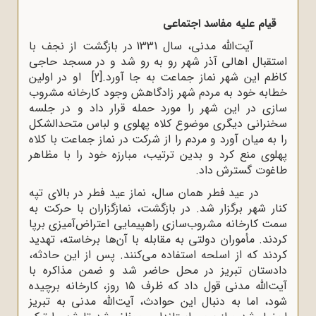
قیام
علیه
مفاسد
اجتماعی
آیت‌الله مدنی، سال 1331 در بازگشت از نجف با
استقبال اهالی آذر شهر رو به رو شد و در مسجد حاجی
کاظم این شهر نماز جماعت به جا آورد.
[2]
او در اولین
خطابه خود به مردم شهر زادگاهش وجود کارخانه مشروب
سازی در این شهر را مورد حمله قرار داد و در جلسه
سخنرانی دیگری موضوع کلاه پهلوی و لباس متحدالشکل
را به میان آورد و مردم را از شرکت در نماز جماعت با کلاه
پهلوی منع کرد و بدین ترتیب، مبارزه خود را با مظاهر
طاغوت گسترش داد.
در عید فطر همان سال، نماز عید فطر در بالای تپه
کنار شهر برگزار شد. در بازگشت، نمازگزاران با حرکت به
سمت کارخانه مشروب‌سازی راهپیمایی اعتراض‌آمیزی برپا
کردند. مأموران دولتی به مقابله با آن‌ها برخاسته، تهدید
کردند که از اسلحه استفاده می‌کنند. پس از این حادثه،
دادستان تبریز در محل حاضر شد و ضمن مذاکره با
آیت‌الله مدنی قول داد که ظرف ۱۵ روز، کارخانه برچیده
شود، اما به دنبال این حوادث، آیت‌الله مدنی به تبریز