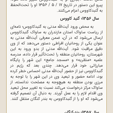
پیرو این دستور در تاریخ 17 / 5 / 1356 او را تحت‌الحفظ
به گنبدکاووس اعزام می‌کنند.
سال 1356؛ گنبد کاووس
به محض ورود آیت‌الله مدنی به گنبدکاووس؛ نامه‌ای
از ریاست ساواک استان مازندران به ساواک گنبدکاووس
ارسال می‌شود که در آن، ضمن معرفی آیت‌الله مدنی به
عنوان یکی از روحانیان افراطی دستور می‌دهد که از وی
دقیق مراقبت شود. آیت‌الله مدنی از بدو ورود به این
شهرستان، روحانیان منطقه را تحت‌تأثیر قرار داده، مدرسه
علمیه «منظریه» و «مسجد جامع» این شهر را پایگاه
مبارزاتی خود قرار می‌دهد. چندی بعد که رژیم در
گنبدکاووس نیز از حضور آیت‌الله مدنی احساس خطر کرده
بود، ادامه حضور و تبعید وی در این شهر را با توجه به
مرزی بودن منطقه به هیچ‌وجه به مصلحت ندانسته، از
ساواک مرکز درخواست می‌کند نسبت به تغییر محل تبعید
وی اقدام لازم را به عمل آورند. به دنبال آن تصمیم گرفته
می‌شود که او را از گنبدکاووس به بندر کنگان منتقل کنند.
سال 1357؛ بندرکنگان