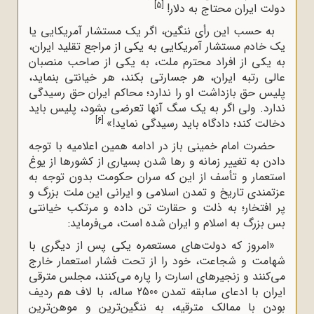
[5]
دولت ایران محتاج به دلار!
به حسب این رأى ننگین، اگر یک مستشار آمریکایى یا
یک خادم مستشار آمریکایى به یکى از مراجع تقلید ایران،
به یکى از افراد محترم ملت، به یکى از صاحب منصبان
عالى رتبه ایران، هر جسارتى بکند، هر خیانتى بنماید،
پلیس حق بازداشت او را ندارد؛ محاکم ایران حق رسیدگى
ندارد. ولى اگر به یک سگ آنها تعرضى بشود، پلیس باید
[6]
دخالت کند؛ دادگاه باید رسیدگى نماید!»
حضرت امام خمینی باز در ادامه همین اعلامیه با توجه
دادن به تغییر زمانه و رها شدن بسیاری از کشورها از یوغ
استعمار و تأسف از این که سران حکومت بدون توجه به
عزتمندی تاریخ و تمدن اسلامی و ایرانی این ملت بزرگ و
پر افتخار؛ به ذلت و حقارت تن داده و مرتکب خیانتی
بس بزرگ به اسلام و ایران شده است، می‌فرماید:
«امروز که دولت‌هاى مستعمره یکى پس از دیگرى با
شهامت و شجاعت، خود را از تحت فشار استعمار خارج
مى‌کنند و زنجیرهاى اسارت را پاره مى‌کنند، مجلس مترقى
ایران با ادعاى سابقه تمدن 2500 ساله، با لاف هم ردیف
بودن با ممالک مترقیه، به ننگین‌ترین و موهن‌ترین