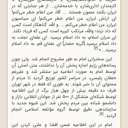
کارمندان اداری‌شان، با خدمه‌شان... از هر جنایتى که در
ایران بکنند مصون هستند ... آقا، من اعلام خطر مى‌کنم!
اى ارتش ایران، من اعلام خطر مى‌کنم! اى سیاسیون
ایران، من اعلام خطر مى‌کنم ... و اللَّه، گناهکار است کسى
که داد نزند؛ واللَّه، مرتکب کبیره است کسى که فریاد نکند.
اى سران اسلام، به داد اسلام برسید. اى علماى نجف، به
داد اسلام برسید.[گریه حضار] اى علماى قم، به داد اسلام
[3]
برسید...»
این سخنرانی امام به طور مشروح انجام شد. ولی چون
رسانه‌های رژیم اجازه پخش آن را نداشتند، متن اصلی آن
توسط امام به صورت اعلامیه نیز منتشر شد و علیرغم
خفقان پلیسی، در سراسر کشور توزیع گردید تا مردم از
محتوای آن با خبر شوند. به طوری که فقط در شهر تهران
ظرف ده دقیقه بیش از چهل هزار برگ از این اطلاعیه
توسط شبکه‌ای متشکل از 500 نفر از جوانان انقلابی بازار و
دانشجو شبانه بین مردم پخش شد. این شیوه جدید با
سازماندهی دقیق توسط گروه مؤتلفه اسلامی انجام
[4]
گردید.
امام در این اطلاعیه ضمن افشا و علنی کردن این