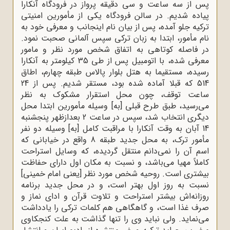
پس از سه ساعت و سی دقیقه پرواز در فرودگاه آنکارا
پیاده شدیم. در سالن فرودگاه یکی از مأمورین امنیتی
ترکیه جلو آمده، پس از بیان نام اینجانب و معرفی خود به
نام مأمور، ابتدا به زبان ترکی سپس آلمانی صحبت نمود.
در فاصله کوتاهی به اتفاق شخص مورد نظر و مامور
معرفی شده، با اتومبیل پس از طی 35 کیلومتر به آنکارا
رسیده، مستقیما به هتل بلوار پالاس طبقه چهارم، اطاق
514 که قبلا آماده شده بود، مستقر شدیم. پس از 24
ساعت توقف، چون محل استقرار مشکوک به نظر
می‌رسید، طبق طرح قبلی [به] وسیله مأمورین ابتدا محل
دیگری انتخاب شد، سپس در ساعت 2 بعدازظهر پنجشنبه
14 آبان به وقت آنکارا با مراقبت کامل [به] وسیله دو نفر
مأمور ترک، به محل جدید طبقه 8 واقع در خیابانی که
اسم آن را نمی‌دانم منتقل گردیده، که وسایل استراحت
کاملاً مهیا می‌باشد، و نسبت به مکان اول دارای حفاظت
بیشتری است. روحیه شخص مورد نظر [یعنی امام خمینی]
نسبت به روز اول بهتر است، و در محل جدید برنامه
روزانه‌اش بیشتر استراحت و تلاوت قرآن و ادای نماز و
صرف غذا است، و گاهگاهی هم کلمات ترکی را یادداشت
می‌نماید. ولی نباید وی را تنها گذاشت به علت کنجکاوی