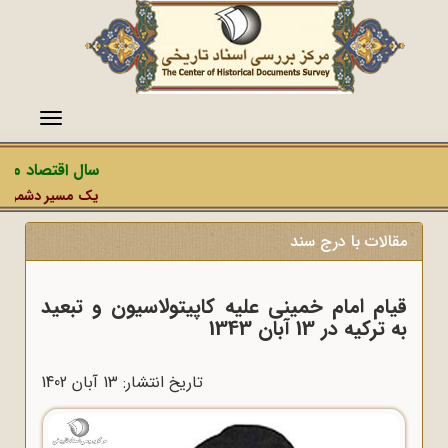
منو
سال اقتصاد مقاوم
یک مسیر دشمن، عملیا
مقالات با درج سند
قیام امام خمینى علیه کاپیتولاسیون و تبعید
به ترکیه در 13 آبان 1343
تاریخ انتشار: 13 آبان 1402