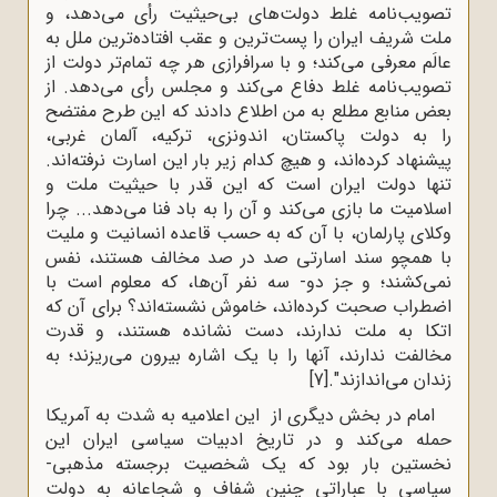
تصویب‌نامه غلط دولت‌هاى بى‌حیثیت رأى مى‌دهد، و
ملت شریف ایران را پست‌ترین و عقب افتاده‌ترین ملل به
عالَم معرفى مى‌کند؛ و با سرافرازى هر چه تمام‌تر دولت از
تصویب‌نامه غلط دفاع مى‌کند و مجلس رأى مى‌دهد. از
بعض منابع مطلع به من اطلاع دادند که این طرح مفتضح
را به دولت پاکستان، اندونزى، ترکیه، آلمان غربى،
پیشنهاد کرده‌اند، و هیچ کدام زیر بار این اسارت نرفته‌اند.
تنها دولت ایران است که این قدر با حیثیت ملت و
اسلامیت ما بازى مى‌کند و آن را به باد فنا مى‌دهد... چرا
وکلاى پارلمان، با آن که به حسب قاعده انسانیت و ملیت
با همچو سند اسارتى صد در صد مخالف هستند، نفس
نمى‌کشند؛ و جز دو- سه نفر آن‌ها، که معلوم است با
اضطراب صحبت کرده‌اند، خاموش نشسته‌اند؟ براى آن که
اتکا به ملت ندارند، دست نشانده هستند، و قدرت
مخالفت ندارند، آنها را با یک اشاره بیرون مى‌ریزند؛ به
زندان مى‌اندازند".
[7]
امام در بخش دیگری از این اعلامیه به شدت به آمریکا
حمله می‌کند و در تاریخ ادبیات سیاسی ایران این
نخستین بار بود که یک شخصیت برجسته مذهبی-
سیاسی با عباراتی چنین شفاف و شجاعانه به دولت