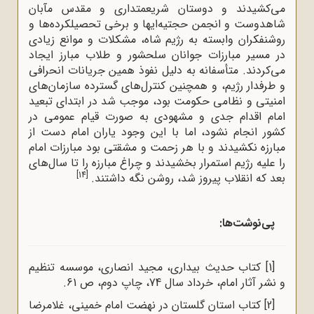
می‌کشیدند و دوستان شریعمتداری و مقدس مآبان
شاهدوست و انجمن حجتیه‌ا‌یها و برخی تحصیلکرده‌ها و
روشنفکران وابسته به رژیم شاه، مشکلات و موانع زیادی
در مسیر مبارزات جوانان سلحشور و طلاب مبارز ایجاد
می‌کردند. متأسفانه به دلیل نفوذ همین جریانات انحرافی
و طرفدار رژیم، و همچنین کنترل‌های گسترده سازمان‌های
امنیتی و نظامی حکومت بود، موجب شد در ابتدای تبعید
امام اقدام جدی و مشهودی به صورت قیام عمومی در
کشور انجام نشود، اما با این وجود یاران امام دست از
مبارزه نکشیدند و با هر زحمت و مشقتی بود مبارزات امام
را علیه رژیم استمرار بخشیدند و چراغ مبارزه را تا سال‌‌های
[14]
بعد که انقلاب پیروز شد، روشن نگه داشتند.
پی‌نوشت‌ها:
[1]
کتاب حدیث بیدارى، مجید انصاری، موسسه تنظیم
و نشر آثار امام، خرداد سال 74، چاپ دوم، ص 61.
[2]
کتاب استان گلستان در نهضت امام خمینی، غلامرضا