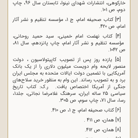
خارکوهی، انتشارات شهدای نینوا، تابستان سال 96، چاپ
دوم، ص 101.
[3]
کتاب صحیفه امام، ج‌ 1، مؤسسه تنظیم و نشر آثار
امام، ص 420.
[4]
کتاب نهضت امام خمینی، سید حمید روحانی
،
مؤسسه تنظیم و نشر آثار امام، چاپ پانزدهم، سال 81،
ص 1042.
[5]
یازده روز پس از تصویب کاپیتولاسیون ، دولت
منصور لایحه وام دویست میلیون دلاری را از یک بانک
آمریکایی با تضمین دولت ایالات متحده به مجلس ایران
برد و به تصویب رساند. این وام به منظور خرید سلاح‌های
جنگی از آمریکا اختصاص یافت. ر.ک: کتاب تاریخ
سیاسی 25 ساله ایران، سرهنگ غلامرضا نجاتی، جلد1،
رسا، سال 71، چاپ سوم، ص 305.
[6]
کتاب صحیفه امام، ج ‌1، ص 410.
[7]
همان، ص 411 .
[8]
همان، ص 412
.