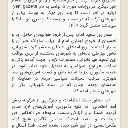
مخبرین جراید ترکیه و خبر منتشره از رادیو ایران و انتشار
خبر دیگری در روزنامه مورخ 5 نوامبر به نام
yenl gazete
ترکیه در نظر است تا چند روز دیگر به بورسا، یکی از
شهرهای ترکیه که در سیصد و بیست کیلومتری غرب آنکارا
می‌باشد منتقل گردد.»
[11]
عصر روز تبعید امام، پس از فرود هواپیمای حامل او، و
اطمینان از خروج اجباری امام از ایران، ساواک خبر آن را
بسیار کوتاه در روزنامه‌های داخلی منتشر کرد. شهربانی
کشور نیز طی نامه‌ای به شهرهای مختلف، از ترس عواقب
این تبعید غیر قانونی، دستورات لازم را جهت آماده باش و
سرکوب هر نوع اعتراضی، به مأموران خود صادر نمود. در
نتیجه مأموران نیز با آماده باش و کسب آموزش‌های ضد
شورش، مراقب تحرکات سیاسی مردم در حمایت از
امامشان بودند. چنان که در اسناد شهربانی یکی از
شهرهای شمال آمده که:
«به منظور حفظ انتظامات و جلوگیری از هرگونه پیش
آمد احتمالی، به کلیه مأمورین آموزش‌های لازم صادر
گردید. ضمناً برابر گزارش قسمت مربوطه جز انعکاس خبر
بازداشت و تبعید آیت‌الله خمینی تاکنون هیچ گونه
عکس‌العملی در این شهر دیده نشده است. فعلاً اَعمال و