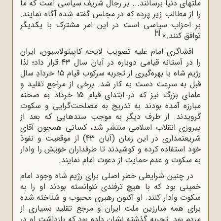
ملتهاى دنیا برسانند... بر رجال شریف سیاسى است که ما
را از مطالب زیر پرده که در مجلس گفته شده آگاه نمایند.
بر احزاب سیاسى است در این امر مشترک با یکدیگر
[9]
توافق کنند.»
افشاگرى امام علیه تصویب لایحه کاپیتولاسیون، ایران
را در آستانه قیامى دوباره در آبان سال 43 قرار داد؛ لذا
رژیم شاه با بهره‌گیرى از تجربه سرکوب قیام 15 خردادِ سال
قبل به سرعت دست به کار شد. برخى از مراجع تقلید و
علماى بزرگ نیز که در ابتداى قیام 15 خرداد به صحنه
مبارزه آمده بودند به تدریج به مصلحت‌گرایى و سکوت
گرویدند. از طرف دیگر به موجب سندهایى که بعد از
پیروزى انقلاب اسلامى منتشر شد، کسانى همچون آقاى
شریعتمدارى در این زمان (آبان 43) از موقعیت و نفوذ
خود استفاده کرده و کوشیدند تا طرفداران خویش را وادار
به سکوت و عدم حمایت از دعوت امام نمایند.
در چنین شرایطی خطر اصلى براى رژیم شاه وجود امام
خمینى بود که با هیچ ترفندى نتوانسته بودند او را به
سکوت وادار کنند. او اکنون رهبرى محبوب و شناخته شده
براى همه مبارزین ملت ایران و مرجع تقلید بسیارى از
مردم بود. تجربه گذشته نشان داده بود که بازداشت او در