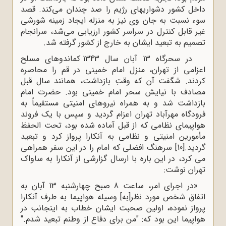
داخل کشور دشواریهاى رژیم را صد چندان مى‌کند. قصد
سوء نسبت به جان وى نیز به منزله ایجاد زمینه شورشى
غیر قابل کنترل در سراسر کشور ارزیابى مى‌شد، سرانجام
تصمیم به تبعید ایشان به خارج از کشور گرفته شد.
در سحرگاه 13 آبان سال 1343 کماندوهاى مسلح
اعزامى از تهران، منزل امام خمینى در قم را محاصره
کردند. شگفت آن که وقتِ بازداشت، همانند سال قبل
مصادف با نیایش سحر امام خمینى بود. حضرت امام
بازداشت شد و به همراه نیروهاى امنیتى مستقیماً به
فرودگاه مهرآباد تهران‌ اعزام گردید و سپس با یک فروند
هواپیماى نظامى که از قبل آماده شده بود، تحت الحفظ
مأمورین امنیتى و نظامى به آنکارا پرواز کرد و تبعید
گردید.
[10]
سرهنگ افضلی که امام را در این سفر همراهی
می کرد، در این باره با ارسال گزارشی از آنکارا به ساواک
تهران نوشت:
«در اجرای امر، ساعت 8 صبح چهارشنبه 13 آبان به
اتفاق شخص مورد نظر[به] وسیله هواپیما به طرف آنکارا
پرواز نموده، اولین صحبت ایشان خطاب به اینجانب در
هواپیما این بود که: "من برای دفاع از وطنم تبعید شدم."