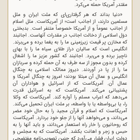
مقتدر آمریکا حمله می‌کرد.
«دنیا بداند که هر گرفتارى‌اى که ملت ایران و ملل
مسلمین دارند، از اجانب است؛ از آمریکاست. ملل اسلام
از اجانب عموماً و از آمریکا خصوصاً متنفر است. بدبختى
دوَل اسلامى از دخالت اجانب در مقدرات آنهاست. اجانبند
که مخازن پر قیمت زیرزمینى ما را به یغما برده و مى‌برند.
انگلیس است که سالیان دراز طلاى سیاه ما را با بهاى
ناچیز برده و مى‌برد. اجانبند که کشور عزیز ما را اشغال
کرده و بدون مجوز از سه طرف به آن حمله کرده و سربازان
ما را از پا در آوردند. دیروز ممالک اسلامى به چنگال
انگلیس و عمال آن مبتلا بودند؛ امروز به چنگال آمریکا و
عمال آن. آمریکاست که از اسرائیل و هواداران آن
پشتیبانى مى‌کند. آمریکاست که به اسرائیل قدرت
مى‌دهد که اعراب مسلم را آواره کند. آمریکاست که وکلا
را، یا بی‌واسطه یا با واسطه، بر ملت ایران تحمیل مى‌کند.
آمریکاست که اسلام و قرآن مجید را به حال خود مضر
مى‌داند، و مى‌خواهد آنها را از جلو خود بردارد. آمریکاست
که روحانیون را خار راه استعمار مى‌داند، و باید آنها را به
حبس و زجر و اهانت بکشد. آمریکاست که به مجلس و
دولت ایران فشار مى‌آورد که چنین تصویب‌نامه مفتضحى