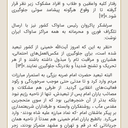
رفتار کلیه واعظین و طلاب و افراد مشکوک زیر نظر قرار
گرفته تا از وقوع هر‌گونه پیشامد سوئی جلوگیری
شود.»
[12]
سرلشکر پاکروان رئیس ساواک کشور نیز با ارسال
تلگراف فوری و محرمانه به همه مراکز ساواک ایران
نوشت:
«نظر به این که امروز آیت‌الله خمینی از کشور تبعید
شده است، برای جلوگیری از عکس‌العمل‌های احتمالی،
هشیاری و مراقبت تام را مبذول داشته باشند و از هر
تحریک و تشنج شدیداً و بلادرنگ جلوگیری نمایند.»
[13]
البته تبعید حضرت امام ضربه بزرگی به استمرار مبارزات
مردم وارد کرد و تا مدتی حتی موجب سرخوردگی و رکود
فعالیت‌های انقلابی گردید. از طرفی هم مشکلات و
مصائب یاران امام پس از تبعیدش، تنها از ناحیه رژیم نبود
بلکه بدتر از آن خنجرهایی بود که از سوی متحجرین
مقدس مآب ، روشنفکران وابسته و طرفداران شریعتمداری
بر پیکر عاشقان امام -که نماد مبارزه علیه شاه بودند- وارد
می‌کرد. بالطبع یاران امام خمینی هم عمدتاً از ناحیه همان
جریاناتی که در قم و تهران و مشهد متمرکز بودند، زجر