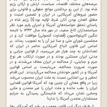
عرصه‌هاى مختلف اقتصاد، سیاست، ارتش و ارکان رژیم
شاه بود. از این رو برداشتن موانع حقوقى و قانونى براى
حضور نیروهاى آمریکایى در ایران و تضمین امنیت و
مطلق العنان بودن آنان شرط اوّلیه بود.
[1]
رژیم شاه در
راستای تحقق خواسته‌های آمریکا و اجرای رفرم مورد نظر
سیاستمداران کاخ سفید، در مهر ماه سال 1343 با لایحه
ننگین کاپیتولاسیون (قضاوت کنسولی) موافقت کرد و در
مجلسین شورای ملی و سنا نیز آن را به تصویب رساند. بر
اساس این قانون اتباع آمریکایی حاضر در ایران که
تعدادشان به چند هزار نفر می‌رسید، از قوانین جزایی و
مدنی ایران مستثنی بودند و در صورت ارتکاب هر نوع
جرم و جنایتی، از محاکمه در ایران معاف می‌شدند و در
صورت ضرورتِ محاکمه، می‌بایست بر اساس قوانین
آمریکا و در کشور خودشان محاکمه می‌گردیدند. این اقدام
تحقیر و بی اعتنایی نسبت به ملت ایران محسوب می‌شد
زیرا در واقع معنای آن چنین بود که آمریکا قوانین قضایی
ایران را عقب مانده و ملت ایران را غیر متمدن و ملتی
وحشی نشان می‌داد که شایستگی رسیدگی به جرایم
مستشاران متمدن آمریکا را ندارد!
از طرف دیگر این قانون موجب می‌شد که آمریکایی‌ها