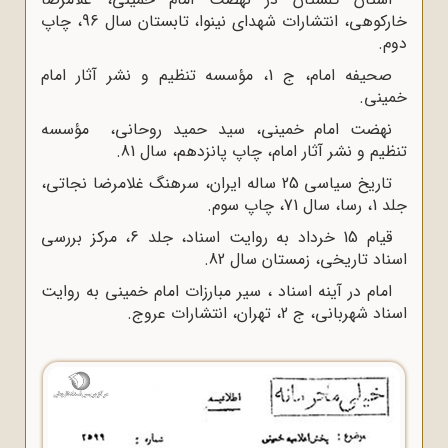
خارکوهی، انتشارات شهدای نینوا، تابستان سال 96، چاپ
دوم
.
صحیفه امام، ج ‌1، مؤسسه تنظیم و نشر آثار امام
خمینی.
نهضت امام خمینی، سید حمید روحانی، مؤسسه
تنظیم و نشر آثار امام، چاپ پانزدهم، سال 81
.
تاریخ سیاسی 25 ساله ایران، سرهنگ غلامرضا نجاتی،
جلد 1، رسا، سال 71، چاپ سوم
.
قیام 15 خرداد به روایت اسناد، جلد 6، مرکز بررسی
اسناد تاریخی، زمستان سال 82
.
امام در آینه اسناد ، سیر مبارزات امام خمینی به روایت
اسناد شهربانی، ج 2، تهران، انتشارات عروج.