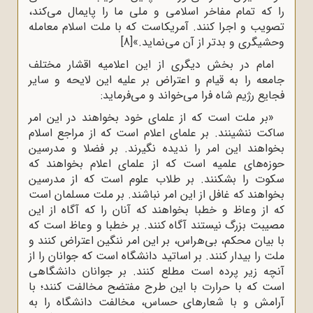
را که تمام مفاخر اسلامى و ملى ما را پایمال مى‌کند،
تصویب و اجرا کنند. آمریکاست که با ملت اسلام معامله
وحشیگرى و بدتر از آن مى‌نماید.»
[8]
امام در بخش دیگری از این اعلامیه اقشار مختلف
جامعه را به قیام و اعتراض بر علیه این لایحه و سایر
فجایع رژیم شاه فرا می‌خواند و می‌فرماید:
«بر ملت است که از علماى خود بخواهند در این امر
ساکت ننشینند. بر علماى اعلام است که از مراجع اسلام
بخواهند این امر را ندیده نگیرند. بر فضلا و مدرسین
حوزه‌هاى علمیه است که از علماى اعلام بخواهند که
سکوت را بشکنند. بر طلاب علوم است که از مدرسین
بخواهند که غافل از این امر نباشند. بر ملت مسلمان است
که از وعاظ و خطبا بخواهند که آنان را که آگاه از این
مصیبت بزرگ نیستند آگاه کنند. بر خطبا و وعاظ است که
با بیان محکم، بى‌هراس، بر این امر ننگین اعتراض کنند و
ملت را بیدار کنند. بر اساتید دانشگاه است که جوانان را از
آنچه زیر پرده است مطلع کنند. بر جوانان دانشگاهى
است که با حرارت با این طرح مفتضح مخالفت کنند؛ با
آرامش و با شعارهاى حساس، مخالفت دانشگاه را به