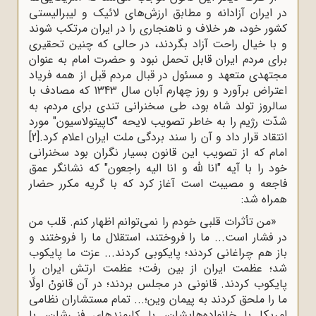
در ایران آزادانه و مطابق ارزش‌های لائیک و لیبرالیستی
کشور خود، هر خلاف و ناهنجاری را در ایران مرتکب شوند
و با خیال راحت آزاد بگردند، در حالی که چنین تحقیری
برای مردم ایران قابل تحمل نبود و حضرت امام به عنوان
مجتهدی متعهد و مسئول در قبال مردم قبل از همه فریاد
اعتراض برآورد و روز چهارم آبان سال 1343 که مصادف با
سالروز تولد شاه بود، طی سخنرانی تندی برای مردم، به
شدّت رژیم را به خاطر تصویب لایحه "کاپیتولاسیون" مورد
انتقاد قرار داد و آن را سند بردگی ملت ایران اعلام کرد.
[2]
امام که از تصویب این قانون بسیار نگران بود سخنرانی
خود را با آیه "انا للَّه و انا الیه راجعون‌" که نشانگر عمق
فاجعه و مصیبت است آغاز کرد که با گریه مکرر حضار
همراه شد:
«من تأثرات قلبى خودم را نمى‌توانم اظهار کنم. قلب من
در فشار است... ما را فروختند، استقلال ما را فروختند و
باز هم چراغانى کردند؛ پایکوبى کردند... عزت ما پایکوب
شد؛ عظمت ایران از بین رفت؛ عظمت ارتش ایران را
پایکوب کردند. قانونى در مجلس بردند؛ در آن قانونْ اولًا
ما را ملحق کردند به پیمان وین؛... تمام مستشاران نظامى
امریکا با خانواده‌هایشان، با کارمندهاى فنى‌شان، با