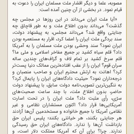
مصوبه، علما و دیگر اقشار ملت مسلمان ایران‌ را دعوت به
قیام نمود. در بخشی از آن چنین آمده است:
«آیا ملت ایران مى‌داند در این روزها در مجلس چه
گذشت؟ مى‌داند بدون اطلاع ملت و به طور قاچاق چه
جنایتى واقع شد؟ مى‌داند مجلس، به پیشنهاد دولت،
سند بردگى ملت ایران را امضا کرد، اقرار به مستعمره بودن
ایران نمود؟ سند وحشى بودن ملت مسلمان را به آمریکا
داد؟ قلم سیاه کشید بر جمیع مفاخر اسلامى و ملى ما؟
قلم سرخ کشید بر تمام لاف و گزاف‌هاى چندین ساله
سران قوم؟ ایران را از عقب افتاده‌ترین ممالک دنیا پست‌تر
کرد؟ اهانت به ارتش محترم ایران و صاحب منصبان و
درجه‌داران نمود؟ حیثیت دادگاه‌هاى ایران را پایمال کرد؟
به ننگین‌ترین تصویب‌نامه دولت سابق، با پیشنهاد دولت
حاضر، بدون اطلاع ملت، با چند ساعت صحبت‌هاى
سرّى، رأى مثبت داد؟ ملت ایران را در تحت اسارت
آمریکایى‌ها قرار داد؟ اکنون مستشاران نظامى و غیر
نظامى آمریکا با جمیع خانواده و مستخدمین آن‌ها آزادند
هر جنایتى بکنند، هر خیانتى بکنند؛ پلیس ایران حق
بازداشت آن‌ها را ندارد. دادگاه‌هاى ایران حق رسیدگى
ندارند. چرا؟ براى آن که آمریکا مملکت دلار است، و