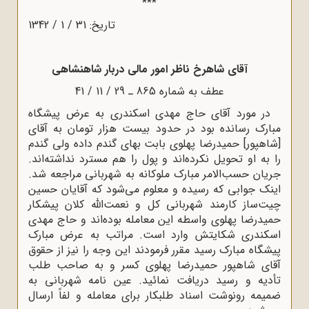
***
تاریخ: 31 / 1 / 1342
آقای شاهرخ ناظر امور مالی دربار شاهنشاهی
عطف به شماره 865 ـ 29 / 11 / 41
در مورد آقای حاج مهدی اسکندری به عرض پیشگاه
مبارک رسانده بود در حدود بیست هزار تومان به آقای
[شاهپور] حمیدرضا پهلوی بابت بهای گندم داده ولی گندم
را به او تحویل نکرده‌اند و پول را هم مسترد نداشته‌اند.
جریان حسب‌الامر مبارک ملوکانه به شهربانی مراجعه شد.
اینک جوابی که رسیده و معلوم می‌شود که آقایان حسین
چیت‌ساز کارمند شهربانی کل و نعمت‌الله کلان پیشکار
حمیدرضا پهلوی واسطه این معامله بوده‌اند و حاج مهدی
اسکندری شکایتش وارد است. مراتب به عرض مبارک
پیشگاه مبارک رسید مقرر فرمودند این وجه را نیز از حقوق
آقای شاهپور حمیدرضا پهلوی کسر و به صاحب طلب
تأدیه و رسید دریافت نمائید. عین نامه شهربانی به
ضمیمه رونوشت اسناد طلبکار برای معامله و لفاً ارسال