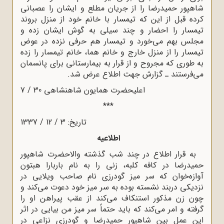
شاهپور حمیدرضا را از جریان مطلع و ایشان را عصبانی
کرده قبل از این که تیمسار با خانم خود از منزل بروند
تیمسار را احضار و چند سیلی به گوش ایشان زده و
مجلس بهم می‌خورد و تیمسار هم حرفی نزده در عوض
تیمسار را از منزل خارج و خانم هما، خانم تیمسار را زده
به طوری که مجروح و از قرار به بیمارستانی برای پانسمان
می‌فرستند ـ گزارش جهت اطلاع عرض شد.
اعلیحضرت همایون شاهنشاهی 30 / 7
***
تاریخ: 3 / 12 / 1337
اطلاعیه
به قرار اطلاع در چند شب گذشته والاحضرت شاهپور
حمیدرضا در کافه کلبه‌، زنی را به نام باربارا هبتون
آوازه‌خوان که سر میز گودرزی نام صاحب ویلایی در
نزدیکی دربند نشسته بوده به سر میز خود دعوت می‌کند و
چون زن مذکور استنکاف می‌کند از عقب پیراهن او را
گرفته و امر می‌کند که باید حتماً سر میز من بیایی در اثر
این عمل بین شاهپور حمیدرضا و گودرزی نزاعی در