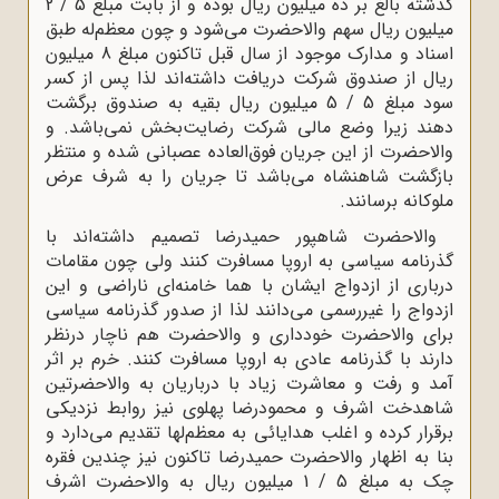
گذشته بالغ بر ده میلیون ریال بوده و از بابت مبلغ 5 / 2
میلیون ریال سهم والاحضرت می‌‌شود و چون معظم‌له طبق
اسناد و مدارک موجود از سال قبل تاکنون مبلغ 8 میلیون
ریال از صندوق شرکت دریافت داشته‌اند لذا پس از کسر
سود مبلغ 5 / 5 میلیون ریال بقیه به صندوق برگشت
دهند زیرا وضع مالی شرکت رضایت‌بخش نمی‌باشد. و
والاحضرت از این جریان فوق‌العاده عصبانی شده و منتظر
بازگشت شاهنشاه می‌باشد تا جریان را به شرف عرض
ملوکانه برسانند.
والاحضرت شاهپور حمیدرضا تصمیم داشته‌اند با
گذرنامه سیاسی به اروپا مسافرت کنند ولی چون مقامات
درباری از ازدواج ایشان با هما خامنه‌ای ناراضی و این
ازدواج را غیررسمی می‌دانند لذا از صدور گذرنامه سیاسی
برای والاحضرت خودداری و والاحضرت هم ناچار درنظر
دارند با گذرنامه عادی به اروپا مسافرت کنند. خرم بر اثر
آمد و رفت و معاشرت زیاد با درباریان به والاحضرتین
شاهدخت اشرف و محمودرضا پهلوی نیز روابط نزدیکی
برقرار کرده و اغلب هدایائی به معظم‌لها تقدیم می‌دارد و
بنا به اظهار والاحضرت حمیدرضا تاکنون نیز چندین فقره
چک به مبلغ 5 / 1 میلیون ریال به والاحضرت اشرف