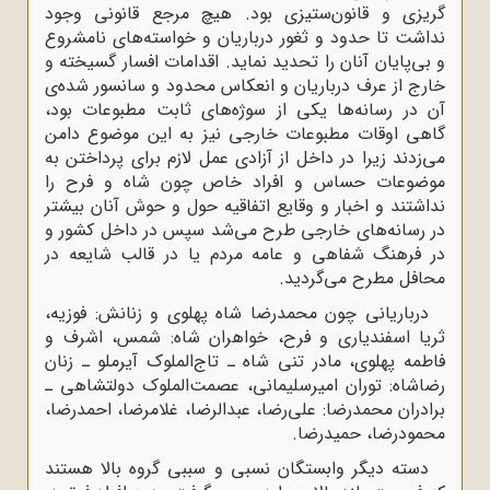
گریزی و قانون‌ستیزی بود. هیچ مرجع قانونی وجود
نداشت تا حدود و ثغور درباریان و خواسته‌های نامشروع
و بی‌پایان آنان را تحدید نماید. اقدامات افسار گسیخته و
خارج از عرف درباریان و انعکاس محدود و سانسور شده‌ی
آن در رسانه‌ها یکی از سوژه‌های ثابت مطبوعات بود،
گاهی اوقات مطبوعات خارجی نیز به این موضوع دامن
می‌زدند زیرا در داخل از آزادی عمل لازم برای پرداختن به
موضوعات حساس و افراد خاص چون شاه و فرح را
نداشتند و اخبار و وقایع اتفاقیه حول و حوش آنان بیشتر
در رسانه‌های خارجی طرح می‌شد سپس در داخل کشور و
در فرهنگ شفاهی و عامه مردم یا در قالب شایعه در
محافل مطرح می‌گردید.
درباریانی چون محمدرضا شاه پهلوی و زنانش: فوزیه،
ثریا اسفندیاری و فرح، خواهران شاه: شمس، اشرف و
فاطمه پهلوی، مادر تنی شاه ـ تاج‌الملوک آیرملو ـ زنان
رضاشاه: توران امیرسلیمانی، عصمت‌الملوک دولتشاهی ـ
برادران محمدرضا: علی‌رضا، عبدالرضا، غلامرضا، احمدرضا،
محمودرضا، حمیدرضا.
دسته دیگر وابستگان نسبی و سببی گروه بالا هستند