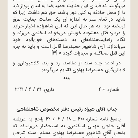
می‌گویند که فردای این جنایت حمیدرضا به لندن پرواز کرد
تا از محل حادثه به کلی دور باشد، حق هم داشت زیرا که
شاید در تمام عمر به اندازه آن یک ساعت جنایت عرق
نریخته بود. به هر حال این که این شاهزاده اخبار جراید
را درباره قتل معشوقه خویش می‌خواند لبخندی می‌زند و
نگاه رضایت‌مندانه‌ای به دست‌های خون‌آلود خود
می‌اندازد. آری شاهپور حمیدرضا قاتل است و باید به جرم
این قتل محاکمه و مجازات گردد.»
[3]
در ادامه چند سند از مفاسد، زد و بند، کلاهبرداری و
لاابالی‌گری حمیدرضا پهلوی تقدیم می‌گردد:
***
شماره: 400 تاریخ: 31 / 6 / 1341
جناب آقای هیراد رئیس دفتر مخصوص شاهنشاهی
پاسخ نامه شماره 400 ـ 18 / 6 / 42 راجع به عریضه
آقای حاجی مهدی اسکندری به استحضار می‌رساند که
بدهی آقای شاهپور حمیدرضا پهلوی مسلم است شرحی