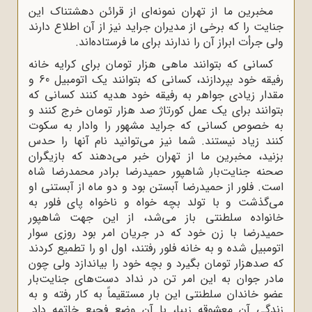
مخبرین ما از تهران نمونه‌ای از قرائن دهشتناک این
جنایت را که برخی از مدیران جراید نیز از آن اطلاع دارند
ولی جرأت ابراز آن را ندارند برای ما فرستاده‌اند.
کسانی که بتوانند ماهی هزار تومان برای کرایه خانه
رفیقه خود بپردازند، کسانی که بتوانند یک اتومبیل 60 و
مقدار زیادی جواهر به رفیقه خود هدیه کنند کسانی که
بتوانند برای یک عمل کورتاژ صد هزار تومان خرج کنند و
به خصوص کسانی که جراید مشهور را وادار به سکوت
کنند زیاد نیستند. شما نیز می‌توانید نام آنها را حدس
بزنید، مخبرین ما از تهران خبر می‌دهند که بازیگران
صحنه جنایت‌بار شاهپور حمیدرضا برادر محمدرضا شاه
است. فلور از حمیدرضا آبستن بود و دو ماه از آبستنی او
می‌گذشت و با تولد بچه خواه و ناخواه پای فلور به
خانواده سلطنتی باز می‌شد، از این جهت شاهپور
حمیدرضا با زن خود که در جریان امر بود روزی سوار
اتومبیل شده و به خانه فلور رفتند، اول او را تطمیع کردند
که صدهزار تومان بگیرد و بچه خود را بیاندازد ولی چون
مادر جوان به این امر تن در نداد دست‌های جنایت‌بار
عضو خاندان سلطنتی این بار مستقیماً به کار رفته و به
زندگی آن معشوقه زیبا، با آن وضع فجیع خاتمه داد.