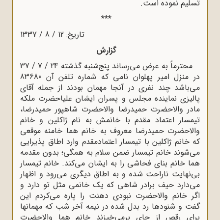
تسلیم نموده است.
***
تاریخ: 12 / 8 / 1337
گزارش
محترماً به عرض می‌رساند پنج‌شنبه گذشته 24 / 7 / 37
در منزل امیر پهلوان نامی که شماره تلفن آن 83680
می‌باشد چند نفری در آنجا مهمان بودند از جمله آقای
پالیزی نماینده مجلس و پسران ایشان علیاحضرت ملکه
مادر والاحضرت حمیدرضا والاحضرت شاهپور حمیدرضا،
تیمسار اعتماد مقدم با خانمش به نام ژاکلین و خانم
والاحضرت حمیدرضا معروف به خانم هما خامنه موقعی
که خانم ژاکلین با تیمسار اعتمادمقدم وارد اطاق پذیرایی
می‌شوند خانم تیمسار ضمن سلام به همگی؛ بدون مقدمه
هما خانم بنای فحاشی را به ایشان می‌کند. خانم تیمسار
بی‌نهایت ناراحت شده و به اطاق دیگری می‌رود و اظهار
می‌‌دارد حیف برادر شاهی که یک خانمی مثل تو دارد و
اگر خانم والاحضرت نبودی دهنت را پاره می‌کردم این
گفت و شنودها رد بدل شده در نیمه آخر شب که مهمانها
برای رقص از جای برمی‌خیزند خانم هما والاحضرت