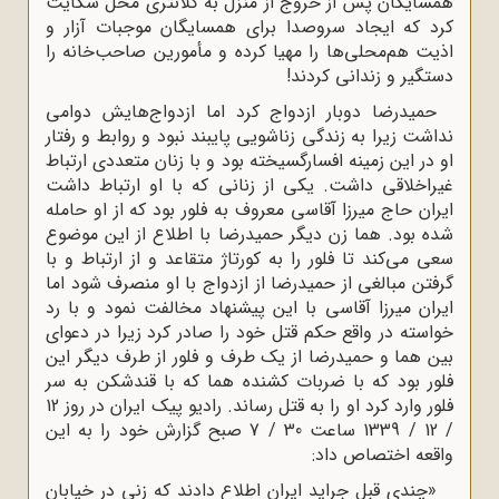
همسایگان پس از خروج از منزل به کلانتری محل شکایت
کرد که ایجاد سروصدا برای همسایگان موجبات آزار و
اذیت هم‌محلی‌ها را مهیا کرده و مأمورین صاحب‌خانه را
دستگیر و زندانی کردند!
حمیدرضا دوبار ازدواج کرد اما ازدواج‌هایش دوامی
نداشت زیرا به زندگی زناشویی پایبند نبود و روابط و رفتار
او در این زمینه افسارگسیخته بود و با زنان متعددی ارتباط
غیراخلاقی داشت. یکی از زنانی که با او ارتباط داشت
ایران حاج میرزا آقاسی معروف به فلور بود که از او حامله
شده بود. هما زن دیگر حمیدرضا با اطلاع از این موضوع
سعی می‌کند تا فلور را به کورتاژ متقاعد و از ارتباط و با
گرفتن مبالغی از حمیدرضا از ازدواج با او منصرف شود اما
ایران میرزا آقاسی با این پیشنهاد مخالفت نمود و با رد
خواسته در واقع حکم قتل خود را صادر کرد زیرا در دعوای
بین هما و حمیدرضا از یک طرف و فلور از طرف دیگر این
فلور بود که با ضربات کشنده هما که با قندشکن به سر
فلور وارد کرد او را به قتل رساند. رادیو پیک ایران در روز 12
/ 12 / 1339 ساعت 30 / 7 صبح گزارش خود را به این
واقعه اختصاص داد:
«چندی قبل جراید ایران اطلاع دادند که زنی در خیابان