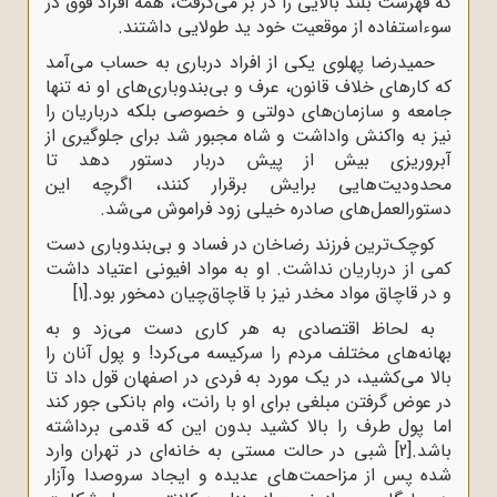
که فهرست بلند بالایی را در بر می‌گرفت، همه افراد فوق در
سوءاستفاده از موقعیت خود ید طولایی داشتند.
حمیدرضا پهلوی یکی از افراد درباری به حساب می‌آمد
که کارهای خلاف قانون، عرف و بی‌بندوباری‌های او نه تنها
جامعه و سازمان‌های دولتی و خصوصی بلکه درباریان را
نیز به واکنش واداشت و شاه مجبور شد برای جلوگیری از
آبروریزی بیش از پیش دربار دستور دهد تا
محدودیت‌هایی برایش برقرار کنند، اگرچه این
دستورالعمل‌های صادره خیلی زود فراموش می‌‌شد.
کوچک‌ترین فرزند رضاخان در فساد و بی‌بندوباری دست
کمی از درباریان نداشت. او به مواد افیونی اعتیاد داشت
و در قاچاق مواد مخدر نیز با قاچاق‌چیان دمخور بود.
[1]
به لحاظ اقتصادی به هر کاری دست می‌زد و به
بهانه‌های مختلف مردم را سرکیسه می‌کرد! و پول آنان را
بالا می‌کشید، در یک مورد به فردی در اصفهان قول داد تا
در عوض گرفتن مبلغی برای او با رانت،‌ وام بانکی جور کند
اما پول طرف را بالا کشید بدون این که قدمی برداشته
باشد.
[2]
شبی در حالت مستی به خانه‌ای در تهران وارد
شده پس از مزاحمت‌های عدیده و ایجاد سروصدا وآزار