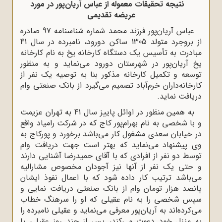
نتیجه تحقیقات معموله از عباس آریان‌پور در مورد
عریضه تقدیمی
عباس آریان‌پور فرزند محمد شماره شناسنامه 97 صادره
از بروجرد متولد 1305 ساکن دورود، نامبرده در سال 41
مبادرت به تأسیس یک دستگاه کارخانه یخ به نام کارخانه
یخ آریان‌پور در شهرستان دورود می‌نماید و به منظور
توسعه و تکمیل کارخانه مذکور بنا به توصیه یک نفر از
کارخانه‌داران خرم‌آباد تصمیم می‌گیرد از بانک صنعتی وام
دریافت نماید.
به همین منظور در اوائل پاییز سال 41 به تهران عزیمت
و با شخصی به نام بهرام‌پور کاج که در شرکت رامیاد واقع
در خیابان سعدی مشغول کار می‌باشد برخورد و پورکاج به
وی پیشنهاد می‌نماید که بهتر است جهت دریافت وام
توسط دو نفر از افرادی که با آقای حمیدرضا آشنایی دارند
و حتی یک نفر از آنها نیز آجودان مخصوص مشارالیه
می‌باشد ترتیب کار داده شود که با اعمال نفوذ ایشان
پانصد هزار تومان وام از بانک صنعتی دریافت نمایی و
سپس شخصی را به نام عقیلی که او را سرهنگ خطاب
می‌‌کرده‌اند به آریان‌پور معرفی می‌نماید و عقیلی نامبرده را
به منزل خود دعوت می‌کند، پس از چند روز عقیلی با