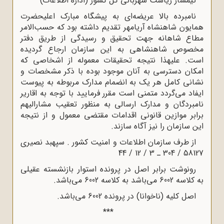
تیمسار ریاست شهربانی کل کشور (اداره اطلاعات)
نامبرده بالا عریضه‌ای به پیشگاه مبارک اعلیحضرت
همایون شاهنشاه آریامهر تقدیم داشته بود که حسب‌الامر
مطاع شاهانه جهت تحقیق و رسیدگی از طریق دفتر
مخصوص شاهنشاهی به این سازمان ارجاع گردیده
است. علیهذا نتیجه تحقیقات معموله از اشخاصی که
امکان دسترسی به آنان موجود بوده با ذکر مشخصات و
نشانی کامل هر یک به انضمام مدارک مربوطه به پیوست
ایفاد می‌گردد متمنی است مقرر فرمایید با توجه به اقاریر
نامبردگان و مدارک ارسالی به منظور تعقیب مشارالیهم
برابر موازین قانونی اقدامات مقتضی معمول و از نتیجه
این سازمان را نیز آگاه سازند.
از طرف سازمان اطلاعات و امنیت کشور . سپهبد نصیری
58127 / 304 ـ 3 / 12 / 44
رونوشت برابر اصل در پرونده استوار بازنشسته عقیلی
به کلاسه 6002 می‌باشد به کلاسه 6002 می‌باشد.
اصل کلیه (ناخوانا) در پرونده 6002 می‌باشد.
***