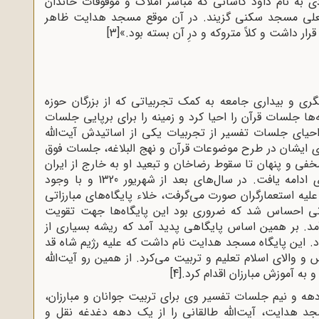
سال بعد در حدود سال 1326 یا 1327 فردی به نام داود کاشانی که مباشر املاک و موقوفات خاندان
علی مسجد سکنی گزیند. در آن موقع مسجد هدایت ظاهر
ر داشت و کلاً متروکه و درِ آن بسته بود.»
[3]
گری و بیداری جامعه به کمک تجربیاتی که از بزرگان حوزه
‌ها جلسات قرآن را احیا کرد و زمینه را برای برپایی جلسات
 احیای جلسات تفسیر از تجربیات یکی از اساتیدش آیت‌الله
اری ایشان در طرح موضوعات قرآن و نهج البلاغه، جلسات فوق
فی و پنهان تا سقوط رضاخان و تبعید او به خارج از ایران
در سال 1320ش و روی کار آمدن محمدرضا پهلوی ادامه یافت. در سال‌های بعد از شهریور 1320 و با وجود
 علیه استعمارگران صورت می‌گرفت، خلاء پایگاه‌های مبارزاتی
اشانی احساس شد که ضروری بود این پایگاه‌ها جهت تقویت
‌آمد. بر همین اساس پایگاهی پدید آمد که ریشه بسیاری از
د. این پایگاه مسجد هدایت نام داشت که علیه رژیم شاه قد
و والای اسلام تعلیم و تربیت می‌کرد. از همین رو آیت‌الله
[4]
هه و نیم جلسات تفسیر وی برای تربیت جوانان و مبارزان،
هدایت، آیت‌الله طالقانی را از یک دهه دغدغه نقل و