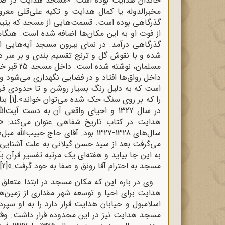
خاندان هدایت بوده است: «مسجد هدایت در ضل
مخبرالدوله یا کمال هدایت و تکیه علی‌قلی م
از فوت او به این مکان‌ها اضافه شده است. هنگا
شده و با نقوش گل و ترنج تقسیم بندی و بر سر 
مسلمان، ن
داخل رواق‌ها افتاد و در فضایی نگهداری می‌شود و ت
است که به دلیل رنگ بسیار روشن و تا حدودی 
را که بر روی سنگ حک شده می‌توان خواند».
[1]
بنا
در سال 1327 و احیای واقعی آن به دست 
هدایت در کتاب تاریخ شفاهی عنوان می‌کند: «ت
سال‌های 1328-1327 بود. آقای حاج ح
می‌گرفت بعد از سید حسن گیلانی به علت آشنایی ق
به این جا بیاید و هفته‌ای یک مرتبه تفسیر قرآن 
مسجد به احترام آقا رونق و صفا به خود گرفت.»
[2]
وی در باره این ‌که مکان مسجد در ابتدا متع
هدایت برای احیا و توسعه شهر مقداری از زمین‌های 
اسلامبول و خیابان هدایت قرار دارد را به او سپ