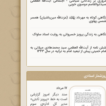
روری بر زندگانی سیاسی - اجتماعی آیت‌الله العظمی
یدابوالقاسم موسوی خویی
گاهی کوتاه به مهرداد پَهْلبُد (عزت‌الله مین‌باشیان) همسر
مس پهلوی
گاهی به زندگی پرویز خسروانی به روایت اسناد ساواک
ش نامه از آیت‌الله العظمی سید محمدهادی میلانی به
مام خمینی پیش از تبعید امام به ترکیه در سال 1343
وزشمار اسنادی
17 مرداد
سند دیگر امروز گزارشی
است به خط «پرویز ثابتی»
مدیر کل اداره‌ی سوم