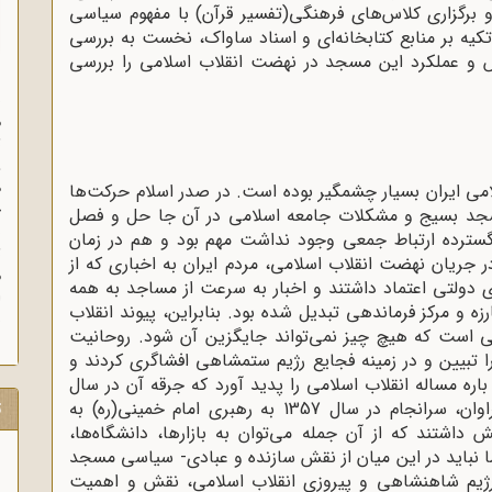
و برگزاری کلاس‌های فرهنگی(تفسیر قرآن) با مفهوم سیاسی
کیه بر منابع کتابخانه‌ای و اسناد ساواک، نخست به بررسی
و عملکرد این مسجد در نهضت انقلاب اسلامی را بررسی
س
م
ث
و
ه
می ایران بسیار چشمگیر بوده است. در صدر اسلام حرکت‌ها
خ
سجد بسیج و مشکلات جامعه‌ اسلامی در آن جا حل ‌و فصل
ب
سترده‌ ارتباط جمعی وجود نداشت مهم بود و هم در زمان
ث
جریان نهضت انقلاب اسلامی، مردم ایران به اخباری که از
م
دولتی اعتماد داشتند و اخبار به‌ سرعت از مساجد به همه
زه و مرکز فرماندهی تبدیل شده بود. بنابراین، پیوند انقلاب
ش
ی است که هیچ ‌چیز نمی‌تواند جایگزین آن شود. روحانیت
ا تبیین و در زمینه‌ فجایع رژیم ستمشاهی افشاگری کردند و
ه مساله انقلاب اسلامی را پدید آورد که جرقه آن در سال
1357
به رهبری امام خمینی(ره) به
ت
داشتند که از آن جمله می‌توان به بازارها، دانشگاه‌ها،
اما نباید در این میان از نقش سازنده و عبادی- سیاسی مسجد
رژیم شاهنشاهی و پیروزی انقلاب اسلامی، نقش و اهمیت