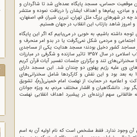
ن موقعیت حساس، مسجد پایگاه عمده‌ای شد تا شاگردان و
ی و عبادی، پیام‌ها و اهداف ایشان را دریافت نموده و منتشر
ب
د چه در شهرهای بزرگ مثل تهران، تبریز، شیراز، قم، اصفهان،
 امروز شاهد بازتاب این انقلاب در جهان هستیم.
وجه داشته باشیم، به‌ خوبی در می‌یابیم که اگر این پایگاه
اجتماعی و مردمی شکل نمی‌گرفت یا در بدو امر منحرف و
تر مساجد کشور دخیل بودند؛ مسجد هدایت یکی از مساجدی
بود که از آغاز فعالیت سیاسی خود تا پیروزی انقلاب اسلامی در سال 1357 تاثیر سازنده و شگرفی در مبارزات
 سخنرانی‌های تند و برگزاری جلسات تفسیر آیات قرآن کریم
‌های وی علیه رژیم پهلوی دو چندان شد. این مسجد دارای
ک
کارکردهای متفاوتی در حوادث سال‌های دهه1340 به بعد بود و این نقش و کارکردها شامل سخنرانی‌های
 و اعلامیه در حمایت از نهضت امام خمینی(ره)، تشویق
ر بود. دانشگاهیان و اقشار مختلف مردم، به ‌ویژه جوانان
 طالقانی سهم ارزنده‌ای در پیشبرد اهداف انقلابی نهضت
ی آن وجود ندارد. فقط مشخص است که نام اولیه آن به اسم