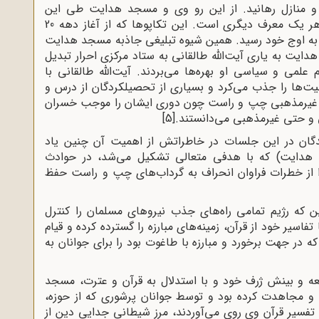
 و منازل رهانید. از این رو وی و مسجد هدایت طی این
سال‌ها، به گونه‌ای پیوند یافتند که به حق امروز هر یک معرف دیگری است. این تکاپوها که از آغاز دهه 20
ه اوج خود رسید. همین شیوه تبلیغی جاذبه مسجد هدایت
ایت به یاری آیت‌الله طالقانی به ستاد مرکزی احرار تبدیل
 علمی و سیاسی او بهره‌ها می‌بردند. آیت‌الله طالقانی با
‌ها را جذب می‌کرد و بسیاری از تحصیلکردگان از درس و
ی غیرمذهبی چپ و راست چون دوری ایشان را موجب خسران
 و حتی غیرمذهبی می‌دانستند.
[5]
ان در این جلسات در خاطراتش از اهمیت آن چنین یاد
 هدایت) که با هدفی متعالی تشکیل می‌شد، در حوادث
ا از خطرات فراوان انحراف به گرداب‌های چپ و راست حفظ
ین که رژیم تمامی راه‌های جذب نیروهای مسلمان را کنترل
اسیر خود از قرآن، زمینه‌های مبارزه را گسترده کرده و قیام
که در جهت برخورد و مبارزه با طاغوت بود را برای جوانان به
معه و بینش ژرف خود و با استدلال به قرآن و عترت، مسجد
 و مجاهدت کرده بود و توسط جوانان پرشوری که از حوزه،
 تفسیر قرآن وی روی می‌آوردند، مرز شیطانی جدایی دین از