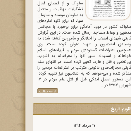
ساواک و از اعضای فعال
تشکیلات بهائیت و متصل
به سازمان موساد و سازمان
سیا، که برای کلیه اداره‌های
اواک‌ کشور در مورد آمادگی برای برخورد با مجالس
ذهبی و وعاظ مساجد ارسال شده است. در این گزارش
ابتی شهدای انقلاب را اخلالگر و مأمورین کشته شده به
سیله‌ی انقلابیون را شهید عنوان کرده است. وی
مچنین اعتراضات گسترده‌ی مردم و فریادهای اسلام
واهانه و استبداد ستیز آنها را مغرضانه به آشوب،
ی‌نظمی و قتل و غارت تعبیر کرده است. در انتهای سند
ابتی مجازات‌های قانونی مترتب بر اعتراضات مردمی را
تذکر شده و می‌خواهد که به انقلابیون نیز تفهیم گردد.
این دستور العمل اندکی قبل از قتل عام مردم در 17
هریور 1357 در...
ادامه مطلب
قویم تاریخ
17 مرداد 1298