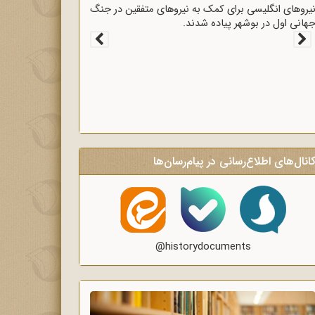
قرارداد 1919 که عملاً ایران را مستعمره انگلستان می‌کرد،
ه وسیله وثوق‌الدوله با انگلیسی‌ها امضا شد.
انال‌های اطلاع‌رسانی در پیام‌رسان‌ها
@historydocuments