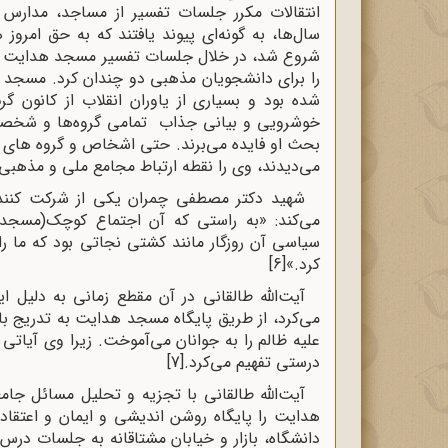
انتقالات مکرر جلسات تفسیر از مساجد، مدارس
شروع شد، در خلال جلسات تفسیر مسجد هدایت ب
را برای دانشجویان مذهبی دو چندان کرد. مسجد هد
شده بود و بسیاری از یاوران انقلاب از کانون گرم
خوشرویی
و
بیانی جذاب تمامی گروه‌ها و شخصیت
بحث او فایده می‌برند. حتی اشخاص و گروه ها
می‌دیدند، وی را نقطه ارتباط مجامع ملی و مذهبی
شهید دکتر مصطفی چمران یکی از شرکت کنندگ
می‌کند: «به راستی که آن اجتماع کوچک(مسجد
سیاسی آن روزگار مانند کشتی نجاتی بود که ما ر
کرد.»
[6]
آیت‌الله طالقانی در آن مقطع زمانی به دلیل ا
می‌کرد، از طریق پایگاه مسجد هدایت به تدریج با تف
علیه ظالم را به جوانان می‌آموخت. زیرا وی آیاتی 
درستی تفهیم می‌کرد.
[7]
آیت‌الله طالقانی با تجزیه و تحلیل مسائل جا
هدایت را پایگاه روشن اندیشی و ایمان و اعتقاد
دانشگاه، بازار و خیابان مشتاقانه به جلسات درس