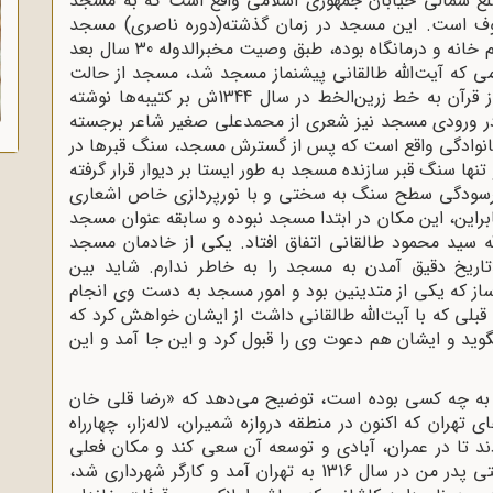
ع شمالی خیابان جمهوری اسلامی واقع است که به مسجد
عروف است. این مسجد در زمان گذشته(دوره ناصری) مسجد
گذرگاهی بوده است. قسمت‌هایی از مسجد که یتیم خانه و درمانگاه بوده، طبق وصیت مخبرالدوله 30 سال بعد
می که آیت‌الله طالقانی پیشنماز مسجد شد، مسجد از حالت
گذرگاهی درآمد. در نمای بیرون مسجد آیه‌هایی از قرآن به خط زرین‌الخط در سال 1344ش بر کتیبه‌ها نوشته
در ورودی مسجد نیز شعری از محمدعلی صغیر شاعر برجسته
وشته شده است. داخل مسجد 25 قبر خانوادگی واقع است که پس از گسترش مسجد، سنگ قبرها در
نها سنگ قبر سازنده مسجد به طور ایستا بر دیوار قرار گرفته
فرسودگی سطح سنگ به سختی و با نورپردازی خاص اشعاری
براین، این مکان در ابتدا مسجد نبوده و سابقه عنوان مسجد
آیت‌الله سید محمود طالقانی اتفاق افتاد. یکی از خادمان مسجد
اریخ دقیق آمدن به مسجد را به خاطر ندارم. شاید بین
بیب‌الله مبل‌ساز که یکی از متدینین بود و امور مسجد به دست وی انجام
بلی که با آیت‌الله طالقانی داشت از ایشان خواهش کرد که
بگوید و ایشان هم دعوت وی را قبول کرد و این جا آمد و این
لق به چه کسی بوده است، توضیح می‌دهد که «رضا قلی خان
تهران که اکنون در منطقه دروازه شمیران، لاله‌زار، چهارراه
ردند تا در عمران، آبادی و توسعه آن سعی کند و مکان فعلی
مسجد هدایت نیز در این محدوده قرار داشت. وقتی پدر من در سال 1316 به تهران آمد و کارگر شهرداری شد،