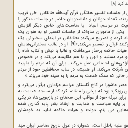
 کرد.
[8]
از جلسات تفسیر هفتگی قرآن آیت‌الله طالقانی طی قریب
 از 1340 تا خرداد 1342 تهیه می‌کردند، تعداد جوانان و دانشجویان حاضر در جلسات مذکور را
معیت در مراسم، اعیاد یا مناسبت‌های خاص دیگر افزایش
. یکی از ماموران ساواک از جلسات تفسیر او به عنوان یک
د کرده و تصریح می‌کند: «طالقانی در ابتدای سخنرانی یک
کنند قرآن را تفسیر می‌کند.»
[9]
او در غالب سخنرانی‌هایش
 هیات حاکمه برحذر می‌داشت و غالبا با نیش و کنایه شاه را
 دو مرد مستبد و الهی را با هم مقایسه می‌کند و در خصوص
زادی‌های اجتماعی عمل می‌کند. برای آن که مردم را بفریبد
 شرکت می‌کند. او همیشه در سایه محافظین خود از مردم
 حالی که سنگ خدمت به مردم را به سینه خود می‌زند.»
ر عاشورا در کاخ گلستان مراسم عزاداری برگزار می‌کرد و
 رویکرد بود که برخی را متقاعد ‌کرد که از مسجد هدایت به
دهه 40 یاد کنند. ایشان برای تبرئه خود از عواقب این سخنان در بازجویی‌ها، در یکی
م بر پایه سیاست و هدایت و ارشاد بشر پایه گذاری شده
‌هایی می زنم، دولت و هیات حاکمه نباید به خودشان
 علیه باطل است، همواره در طول تاریخ معاصر ایران مهد