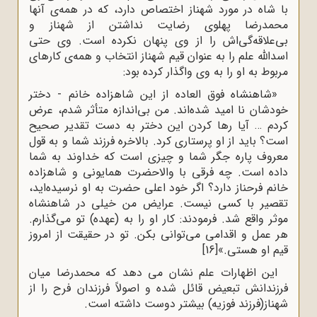
با شاه در مورد شهناز اختصاص دارد، که در همه‌ی آنها
محمدرضا پهلوی رضایت نداشتن از شهناز و
بی‌علاقه‌گی‌اش را از وی پنهان نکرده است. وی حتی
اسدالله علم را به عنوان قیم شهناز انتخاب و همه‌‌ی کارهای
مربوط به او را به وی واگذار کرده بود:
«شاهنشاه فوق العاده از این شاهزاده خانم - دختر
خودشان نا امید شده‌اند. من بی‌اندازه متأثر شدم، عرض
کردم … آیا رها کردن این دختر به دست تقدیر صحیح
است؟ باید از او پرستاری کرد. بالاخره فرزند شما و به قول
معروف پاره جگر شما و چیزی است که خداوند به شما
داده است. چه فرقی با والاحضرت همایونی و شاهزاده
خانم فرحناز دارد؟ اگر خود اعلی حضرت به او نرسیده‌اید،
تقصیر با کسی نیست. عرایض من خیلی در شاهنشاه
موثر واقع شد. فرمودند: کار او را به (عهده) تو می‌گذارم.
هر عمل و اقدامی می‌‌توانی بکن. تو در حقیقت از امروز
قیم او هستی.»
[16]
این اظهارات علم نشان می دهد که محمدرضا میان
فرزندانش تبعیض قائل شده و اصولاً فرزندان فرح را از
شهناز(فرزند فوزیه) بیشتر دوست داشته است.