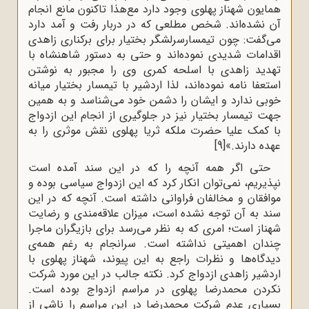
همایون شهناز پهلوی وجود دارد مع‌هذا تاکنون مانع انجام
آن نشده‌اند. شخص مطلعی که در دربار رفت و آمد دارد
می‌‌گفت: چون تیمسارسرلشگر بختیار برای برکناری زاهدی
اقدامات شدیدی نموده‌اند و حتی به دستور شاهنشاه با
تهدید زاهدی با اسلحه کمری وی را مجبور به نوشتن
استعفا نامه نموده‌اند، لذا اردشیر با تیمسار بختیار میانه
خوبی ندارد و ایشان را دشمن خود می‌شناسد و به همین
جهت تیمسار بختیار نیز در جلوگیری از انجام این ازدواج
با کمک علیا حضرت ملکه ثریا پهلوی نقش موثری را به
عهده دارند.»
[9]
حتی اگر همه آنچه را که در این سند آمده است
نپذیریم، نمی‌توان انکار کرد که این ازدواج سیاسی بوده و
موافقان و مخالفان فراوانی داشته است. آنچه که در این
سند به آن توجه نشده ‌است، میزان علاقه‌مندی و رضایت
شهناز است؛ امری که به نظر می‌رسد برای بازیگران ماجرا
چندان اهمیتی نداشته است. سرانجام به رغم همه‌ی
دیدگاه‌ها و نظرات راجع به این پیوند، شهناز پهلوی با
اردشیر زاهدی ازدواج کرد. نکته جالب در این مورد شرکت
نکردن محمدرضا پهلوی در مراسم ازدواج بوده است.
بسیاری عدم شرکت محمدرضا در این مراسم را ناشی از