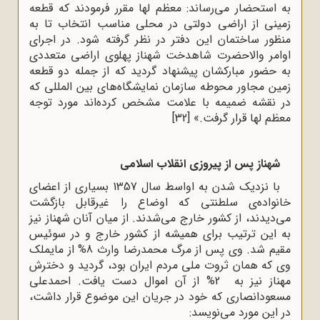
به استحضار می‌رساند: معظم لها مقرر فرمودند که قطعه
زمینی از اراضی دولتی در محلی مناسب انتخاب تا به
منظور ساختمان این دفتر در نظر گرفته شود. در اجرای
اوامر والاحضرت شاهدخت شهناز پهلوی اراضی متعددی
به حضور مبارکشان پیشنهاد گردید که از جمله دو قطعه
زمین مجاور محوطه سازمان نمایشگاه‌های بین المللی که
در نقشه ضمیمه با علامت مشخص کرده‌اند مورد توجه
معظم لها قرار گرفت.»
[32]
شهناز پس از پیروزی انقلاب اسلامی
با نزدیک شدن به اواسط سال 1357 بسیاری از اعضای
خانواده‌ی سلطنتی که اوضاع را غیرقابل بازگشت
می‌دیدند، از کشور خارج می‌شدند. از میان آنان شهناز نیز
به این ترتیب برای همیشه از کشور خارج و در سوئیس
مقیم شد. وی پس از مرگ محمدرضا وارث 8% از مایملک
وی که همان ثروت ملی مردم ایران بود، گردید و دخترش
مهناز نیز به 2% از آن اموال دست یافت. احمدعلی
مسعودانصاری که خود در جریان این موضوع قرار داشت،
در این مورد می‌‌نویسد: