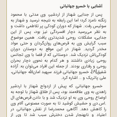
آشنایی با خسرو جهانبانی
پس از جدایی شهناز از اردشیر، وی مدتی با محمود
زنگنه نامزد کرد؛ اما این رابطه به نتیجه نرسید و شهناز به
سوئیس رفت. شهناز که دوران کودکی پر تلاطمی داشت و
به نظر می‌رسید دچار افسردگی نیز بود، پس از این
جدایی، مشکلات روحی شدیدتری یافت. همین موضوع
سبب گرایش وی به قرص‌های روان‌گردان و حتی مواد
مخدر گردید. شهناز در این موقع به دوستان دوران
کودکی‌اش نزدیک شد. دوستانی که از قضا با وی تجانس
روحی زیادی داشتند و هر کدام به نحوی دچار بحران
روحی و رفتاری بودند. از جمله این افراد می‌توان به: آزاده
شفیق
[19]
، خسرو جهانبانی فرزند سپهبد امان‌الله جهانبانی،
علی پاتریک و … اشاره کرد.
خسرو جهانبانی که پیش از ازدواج شهناز با اردشیر
زاهدی به وی علاقه‌مند بود، پس از طلاق شهناز با توجه به
اوضاع روحی وی به او نزدیک شد و با دادن قرص‌های ال
.اس.دی و حشیش کوشید تا به صورت مصنوعی آلام وی
را کاهش دهد. آگاهی محمدرضا از نقش جهانبانی در
اعتیاد و نابهنجار شدن دخترش سبب شد تا وی از