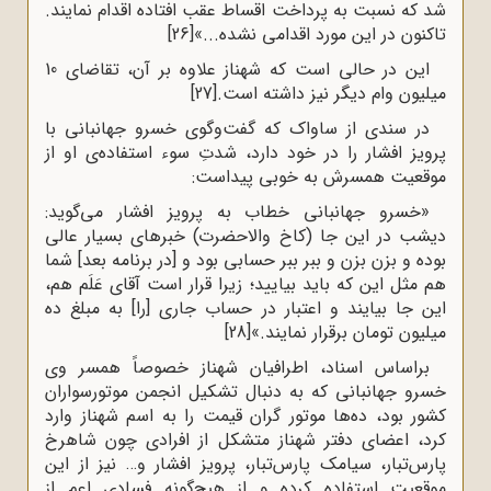
شد که نسبت به پرداخت اقساط عقب افتاده اقدام نمایند.
تاکنون در این مورد اقدامی نشده...»
[26]
این در حالی است که شهناز علاوه بر آن، تقاضای 10
میلیون وام دیگر نیز داشته است.
[27]
در سندی از ساواک که گفت‌وگوی خسرو جهانبانی با
پرویز افشار را در خود دارد، شدتِ سوء استفاده‌ی او از
موقعیت همسرش به خوبی پیداست:
«خسرو جهانبانی خطاب به پرویز افشار می‌گوید:
دیشب در این جا (کاخ والاحضرت) خبرهای بسیار عالی
بوده و بزن بزن و ببر ببر حسابی بود و [در برنامه بعد] شما
هم مثل این که باید بیایید؛ زیرا قرار است آقای عَلَم هم،
این جا بیایند و اعتبار در حساب جاری [را] به مبلغ ده
میلیون تومان برقرار نمایند.»
[28]
براساس اسناد، اطرافیان شهناز خصوصاً همسر وی
خسرو جهانبانی که به‌ دنبال تشکیل انجمن موتورسواران
کشور بود، ده‌ها موتور گران ‌قیمت را به اسم شهناز وارد
کرد، اعضای دفتر شهناز متشکل از افرادی چون شاهرخ
پارس‌تبار، سیامک پارس‌تبار، پرویز افشار و… نیز از این
موقعیت استفاده کرده و از هیچ‌گونه فسادی اعم از