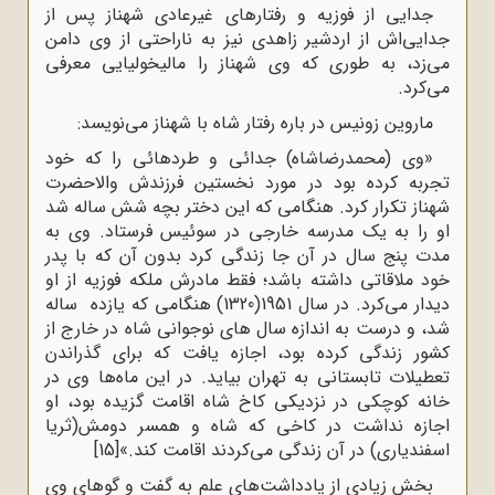
جدایی از فوزیه و رفتارهای غیرعادی شهناز پس از
جدایی‌اش از اردشیر زاهدی نیز به ناراحتی از وی دامن
می‌زد، به طوری که وی شهناز را مالیخولیایی معرفی
می‌کرد.
ماروین زونیس در باره رفتار شاه با شهناز می‌نویسد:
«وی (محمدرضاشاه) جدائی و طردهائی را که خود
تجربه کرده بود در مورد نخستین فرزندش والاحضرت
شهناز تکرار کرد. هنگامی که این دختر بچه شش ساله شد
او را به یک مدرسه خارجی در سوئیس فرستاد. وی به
مدت پنج سال در آن جا زندگی کرد بدون آن ‌که با پدر
خود ملاقاتی داشته باشد؛ فقط مادرش ملکه فوزیه از او
دیدار می‌کرد. در سال 1951(1320) هنگامی که یازده ساله
شد، و درست به اندازه‌ سال های نوجوانی شاه در خارج از
کشور زندگی کرده بود، اجازه یافت که برای گذراندن
تعطیلات تابستانی به تهران بیاید. در این ماه‌ها وی در
خانه کوچکی در نزدیکی کاخ شاه اقامت گزیده بود، او
اجازه نداشت در کاخی که شاه و همسر دومش(ثریا
اسفندیاری) در آن زندگی می‌کردند اقامت کند.»
[15]
بخش زیادی از یادداشت‌های علم به گفت و گوهای وی