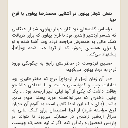
نقش شهناز پهلوی در آشنایی محمدرضا پهلوی با فرح
دیبا
براساس گفته‌های نزدیکان دربار پهلوی، شهناز هنگامی
که همسر اردشیر زاهدی بود با فرح پهلوی که برای دریافت
کمک مالی به همسرش مراجعه کرده بود، آشنا شده و او
را برای همسری پدرش که از ثریا جدا شده بود
[13]
،
پیشنهاد می‌کند.
حسین فردوست در خاطراتش راجع به چگونگی ورود
فرح به دربار پهلوی می‌گوید:
«در آن زمان [قبل از ازدواج] فرح که دختر فقیری بود
تمایلات چپ و کمونیستی داشت و با تعدادی دانشجو
رفاقت داشت که یکی از آنها لیلی امیر ارجمند بود ... یک
چنین دختری که نمی‌توانست مورد پسند هیچ مردی
باشد. (برای درک این ادعا کافی است به آلبوم آن دوران
فرح مراجعه شود) از فرط استیصال برای کمک مالی به
سراغ اردشیر زاهدی در حصارک می‌رود تا بتواند در
پاریس تحصیل و زندگی کند. اگر ندانیم حصارک چیست،