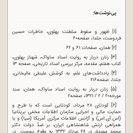
پی‌نوشت‌ها:
[1]
ظهور و سقوط سلطنت پهلوی، خاطرات حسین
فردوست، جلد1، صفحه60
[2]
همان، صفحات 61 و 62
[3]
زنان دربار به روایت اسناد ساواک، شهناز پهلوی،
کتاب هفتم، مقدمه، مرکز بررسی‌ اسناد تاریخی، صفحه 13
[4]
یادداشت‌های عَلَم، به ‌کوشش علینقی عالیخانی،
جلد1، صفحه216
[5]
زنان‌ دربار به ‌روایت‌ اسناد ساواک، همان، سند
مورخه20 / 2 / 1321، صفحه2
[6]
کودتای ۲۸ مرداد، کودتایی است که با طرح و
حمایت مالی و اجرایی سازمان اطلاعات مخفی بریتانیا
(اس.‌آی.‌اس) و آژانس اطلاعات مرکزی آمریکا (سیا) و با
همراهی ارتش شاهنشاهی ایران، بر ضدّ دولت دکتر
محمد مصدق در 28 مرداد ۱۳۳۲ به وقوع پیوست. در