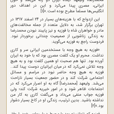
ایرانی، مصری پیدا می‌کرد و این در اهداف دور
انگلیس‌‌ها مسلماً مطرح بوده است.»
[1]
این ازدواج که با هزینه‌های بسیار در 24 اسفند 1317 در
تهران برگزار شد، به دلایل متعدد از جمله مخالفت‌های
مادر و خواهران شاه با فوزیه و نیز پایبند نبودن محمدرضا
به زندگی زناشویی از صمیمیت چندانی برخوردار نبود.
فردوست راجع به فوزیه می‌گوید:
«فوزیه به هیچ وجه با مستخدمین ایرانی سر و کاری
نداشت. محرم او یک کلفت مصری بود که با خود به ایران
آورده بود. تنها هم صحبت او همین کلفت بود و به هیچ
‌وجه تلاش نمی‌کرد که در میان ایرانیان دوست پیدا کند…
فوزیه به هیچ ‌وجه حاضر نبود در مراسم و مسائل
اجتماعی شرکت کند و در حضور جمعیت بسیار ناراحت
می‌شد. ولیعهد [محمدرضا] گاه به او اصرار می‌کرد که در
اجتماعات ظاهر شود و در امور خیریه شرکت کند؛ ولی
فوزیه جواب منفی می‌داد و می‌گفت کاری به کار من
نداشته باشید. بدین ترتیب، زندگی او در کاخ بسیار دشوار
بود.»
[2]
فوزیه که نتوانسته بود با محیط دربار پهلوی خود را وفق