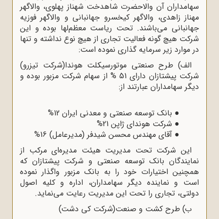
سهامداران آن والاحضرت شاهدخت شهناز پهلوی، والاگهر
مهناز زاهدی، والاگهر کیخسرو جهانبانی و والاگهر فوزیه
جهانبانی می‌باشند. تحت ریاست معظم‌لها بوده و این
شرکت هیچ گونه فعالیت تجاری از هیچ نوع نداشته و تنها
در موارد زیر سرمایه گذاری نموده است:
الف) طرح صنعتی موتورسیکلت هوندا(شرکت تیزرو)
شرکت پیشتازان دارای 51 % از سهام شرکت مزبور بوده و
دیگر سهامداران عبارتند از:
●
بانک توسعه صنعتی و معدنی ایران 12%
●
شرکت هوندای ژاپن 21%
●
آقای مهندس محسن شیدفر (مدیرعامل) 16%
این شرکت تحت مدیریت هیئت مدیره‌ای مرکب از
نمایندگان بانک توسعه صنعتی و شرکت پیشتازان که
همچنین اختیارات خود را به بانک مزبور واگذار نمود‌ه
است و نماینده دیگر سهامداران، اداره و کلیه اصول
دولتی، تجاری را تحت این مدیریت رعایت می‌‌نماید.
ب) طرح کشت و صنعت(شرکت کی دشت)