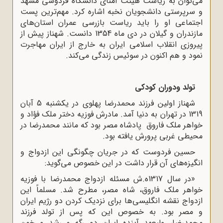
می‌توان به ریاست هیئت امنای دانشگاه فردوسی مشهد
و سرپرستی دانشجویان نخبه اشاره کرد. مهم‌ترین پست
اجتماعی او را باید ریاست بازرسی عمران استان‌های
مازندران و گیلان در دی ماه 1354 دانست. شهناز پیش از
پیروزی انقلاب اسلامی ایران به خارج از ایران مهاجرت
نمود و هم اکنون در سوئیس زندگی می‌کند.
تولد ودوران کودکی
شهناز اولین فرزند محمدرضا پهلوی در یکشنبه 5 آبان
1319 در تهران به دنیا آمد. مادرش فوزیه دختر ملک فؤاد و
خواهر ملک فاروق پادشاه مصر بود که مانند محمدرضا در
محیطی غربی پرورش یافته بود.
حسین فردوست که در جریان چگونگی این ازدواج و
انگیزه‌‌‌های آن قرار داشت در این خصوص می‌گوید:
«در سال 1317ه‌.ش مسئله ازدواج محمدرضا با فوزیه
خواهر ملک فاروق، شاه مصر، مطرح شد. مسلماً این
ازدواج نقشه انگلیسی‌ها برای نزدیک کردن دو رژیم ایران
و مصر بود. به خصوص این که پس از تولد فرزند
محمدرضا، ولیعهد آینده ایران دو رگه می‌شد و خون