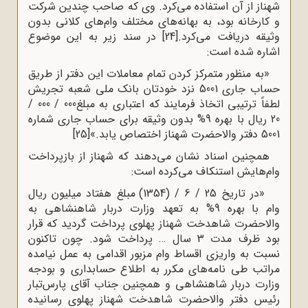
شهناز از آن استفاده می‌کرد. وی که صاحب چندین شرکت
و کارخانه بود، به بهانه‌های مختلف وام‌های کلانی بدون
وثیقه دریافت می‌کرد.
[24]
در سند زیر به این موضوع
اشاره شده است:
«به منظور متمرکز کردن تمام معاملات این دفتر از طریق
حساب جاری 5001 نزد خودتان بانک ملی شعبه تجریش
لطفاً ترتیبی اتخاذ فرمایند که اعتباری به مبلغ000 / 000 /
20 ریال با بهره 9% بدون وثیقه برای حساب جاری شماره
5001 دفتر والاحضرت شهناز اختصاص یابد.»
[25]
همچنین اسناد نشان می‌‌دهند که شهناز از بازپرداخت
وام‌هایش استنکاف می‌کرده است:
«در تاریخ 25 / 6 / (1354) مبلغ هفتاد میلیون ریال
وام با بهره 9% به تعهد وزارت دربار شاهنشاهی به
والاحضرت شاهدخت شهناز پهلوی پرداخت گردید که قرار
بود ظرف مدت 3 سال … پرداخت شود. چون تاکنون
نسبت به واریزی اقساط وام مزبور اقدامی به عمل نیامده
مراتب طی نامه‌های مکرر به اطلاع حسابداری و بودجه
وزارت دربار شاهنشاهی و همچنین جناب آقای پارس‌تبار
رئیس دفتر والاحضرت شاهدخت شهناز پهلوی رسانیده