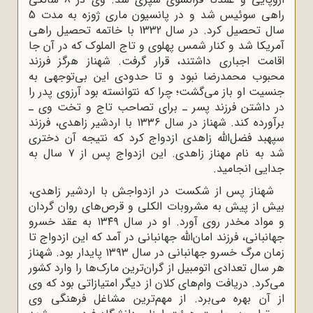
راهی سوئیس شد و در پانسیون ماری ژوزه به مدت 5
سال تحصیل کرد. در سال 1332 با خاتمه تحصیل راهی
آمریکا شد و کنار شمس پهلوی و تاج الملوک که در آن جا
اقامت اجباری داشتند، قرار گرفت. شهناز هرگز فرزند
محبوب محمدرضا نبود و تا حدودی این بی‌توجهی به
جنسیت او باز می‌‌‌گشت؛ چرا که نتوانسته بود آرزوی پدر را
در داشتن فرزند پسر ـ برای تصاحب تاج و تخت وی ـ
برآورده کند. شهناز در سال ۱۳۳۶ با اردشیر زاهدی، فرزند
سپهبد فضل‌الله زاهدی ازدواج کرد که نتیجه آن دختری
شد به نام مهناز زاهدی. این ازدواج پس از ۷ سال به
جدایی انجامید.
شهناز پس از شکست در ازدواجش با اردشیر زاهدی،
بیش از پیش به مشروبات الکلی و قرص‌های روان گردان
و مواد مخدر روی آورد. او در سال ۱۳۴۹ به عقد خسرو
جهانبانی، فرزند امان‌الله جهانبانی در آمد که این ازدواج تا
زمان مرگ خسرو جهانبانی در سال ۱۳۹۳ پایدار بود. شهناز
هر سال تعدادی اتومبیل از گران‌ترین مارک‌ها را وارد کشور
می‌کرد. دریافت وام‌های کلان از دیگر امتیازاتی بود که وی
از آن بهره می‌برد. از مهم‌ترین مشاغل فرهنگی وی