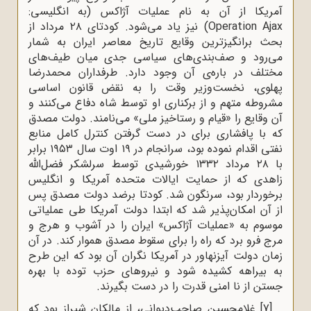
آمریکا از آن به نام عملیات آژاکس (به انگلیسی:
Operation Ajax
) نیز یاد می‌شود. کودتای ۲۸ مرداد از
بحث برانگیزترین وقایع تاریخ معاصر ایران به‌ شمار
می‌رود و صف‌‌‌‌بندی‌های سیاسی جدی میان طیف‌های
مختلف در باره‌ی آن وجود دارد. طرفداران محمدرضا
پهلوی، نخست‌وزیر وقت را به نقض قانون اساسی
مشروطه متهم و از برکناری او توسط شاه دفاع می‌کنند و
آن وقایع را «قیام و رستاخیز ملی» می‌نامند. دولت مصدق
که با پافشاری برای در دست گرفتن کنترل کامل منابع
نفتی اقدام نموده بود، سرانجام در ۱۹ اوت سال ۱۹۵۳ برابر
با ۲۸ مرداد ۱۳۳۲ خورشیدی توسط سرلشکر فضل‌الله
زاهدی که از حمایت ایالات متحده آمریکا و انگلیس
برخوردار بود، سرنگون شد. کودتا برضد دولت مصدق پس
از آن امکان‌پذیر شد که ابتدا دولت آمریکا طی عملیاتی
موسوم به «عملیات آژاکس» ایران را در آشوب و هرج و
مرج فرو برد که راه را برای سقوط مصدق هموار کند. در آن
زمان دولت آیزنهاور در آمریکا نگران آن بود که این طرح
به بیراهه کشیده شود و نیروهای حزب توده با بهره
جستن از نا امنی قدرت را در دست بگیرند.
[7]
غلامحسین صاحب‌دیوانی، از مالکان شیراز بود که