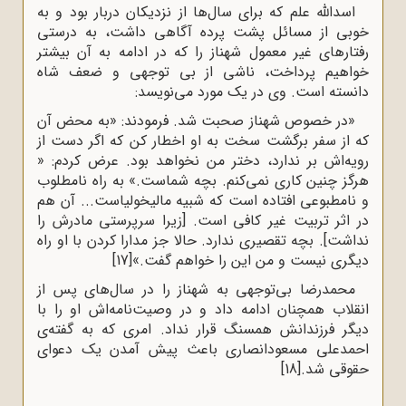
اسدالله علم که برای سال‌ها از نزدیکان دربار بود و به
خوبی از مسائل پشت پرده آگاهی داشت، به درستی
رفتارهای غیر معمول شهناز را که در ادامه به آن بیشتر
خواهیم پرداخت، ناشی از بی توجهی و ضعف شاه
دانسته است. وی در یک مورد می‌نویسد:
«در خصوص شهناز صحبت شد. فرمودند: «به محض آن
که از سفر برگشت سخت به او اخطار کن که اگر دست از
رویه‌اش بر ندارد، دختر من نخواهد بود. عرض کردم: «
هرگز چنین کاری نمی‌کنم. بچه شماست.» به راه نامطلوب
و نامطبوعی افتاده است که شبیه مالیخولیاست... آن هم
در اثر تربیت غیر کافی است. [زیرا سرپرستی مادرش را
نداشت]. بچه تقصیری ندارد. حالا جز مدارا کردن با او راه
دیگری نیست و من این را خواهم گفت.»
[17]
محمدرضا بی‌توجهی به شهناز را در سال‌های پس از
انقلاب همچنان ادامه داد و در وصیت‌نامه‌اش او را با
دیگر فرزندانش همسنگ قرار نداد. امری که به گفته‌ی
احمدعلی مسعودانصاری باعث پیش آمدن یک دعوای
حقوقی شد.
[18]