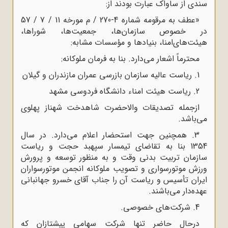
سندی از ساواک عبارت بودند از:
«عطف به مرقومه شماره 4-270 / م مورخه 11 / 7 / 57
در خصوص سازمان‌ها، جمعیت‌ها، شورا‌ها،
هیئت‌‌های‌امنا، بنیاد‌‌‌ها و مؤسسات مشابه:
محترماً اشعار می‌دارد. بنا به فرمان ملوکانه:
1. ریاست عالیه سازمان بازرسی عمران مازندران و گیلان
2. ریاست هیئت امناء دانشگاه فردوسی مشهد
ازجمله تصدیقات والاحضرت شاهدخت شهناز پهلوی
می‌باشد.
3. همچنین جهت استحضار اعلام می‌دارد. در سال
1354 بنا به تقاضای تیمسار سپهبد حجت و ریاست
سازمان تربیت بدنی وقت و به منظور توسعه و پرورش
ورزش موتورسواری و تصویب ملوکانه انجمن موتورسواران
ایران تأسیس و ریاست آن را جناب آقای خسرو جهانبانی
عهده‌دار می‌باشند.
4. شرکت‌های خصوصی.
درحال حاضر تنها شرکت سهامی پیشتازان که