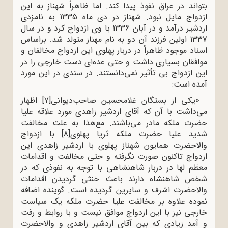
بتواند در عراق نفوذ پیدا کند. اما ظاهراً شهناز به این
ازدواج مایل نبود. شهناز در دی ماه 1335 به نامزدی
اردشیر درآمد و در آبان 1336 با وی ازدواج کرد و در سال
1337 اولین فرزند آن دو به نام مهناز متولد شد. براساس
اسناد موجود ظاهراً در دربار پهلوی این ازدواج مخالفان و
موافقان بسیاری داشت و حتی عده‌ای دست خارجی را در
این ازدواج بی تأثیر نمی‌دانستند. در سندی در این مورد
آمده است:
«یکی از بستگان غلامحسین صاحب‌دیوانی
[7]
اظهار
می‌‌داشت با آن که آقای اردشیر زاهدی مورد علاقه علیا
حضرت ملکه مادر می‌باشند. مع‌هذا به علت مخالفت
شدید علیا حضرت ملکه ثریا پهلوی
[8]
با ازدواج
والاحضرت همایون شهناز پهلوی با اردشیر زاهدی این
ازدواج تاکنون صورت نگرفته و حتی مخالفت و اقدامات
معظم لها در دربار شاهنشاهی با توجه به نفوذی که در
شخص شاهنشاه دارند باعث خنثی گردیدن اقدامات
والاحضرت اشرف و سایرین گردیده است. گوینده اضافه
نموده علاوه بر مخالفت علیا حضرت ملکه یک سیاست
خارجی نیز با این ازدواج موافق نیست و با روابط و رفت
و آمد زیادی که بین آقای اردشیر زاهدی و والاحضرت