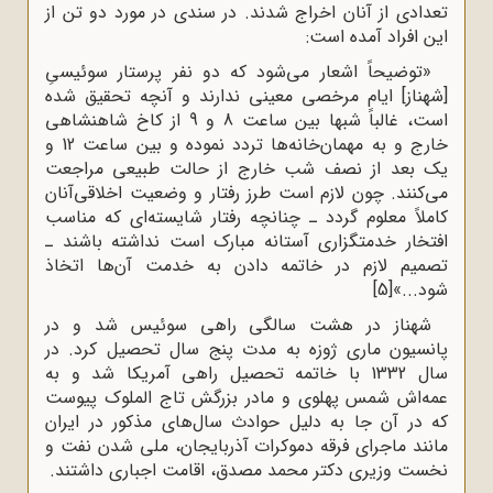
تعدادی از آنان اخراج شدند. در سندی در مورد دو تن از
این افراد آمده است:
«توضیحاً اشعار می‌شود که دو نفر پرستار سوئیسیِ
[شهناز] ایام مرخصی معینی ندارند و آنچه تحقیق شده
است، غالباً شبها بین ساعت 8 و 9 از کاخ شاهنشاهی
‌خارج و به مهمان‌خانه‌ها تردد نموده و بین ساعت 12 و
یک بعد از نصف شب خارج از حالت طبیعی مراجعت
می‌کنند. چون لازم است طرز رفتار و وضعیت اخلاقی‌آنان
کاملاً معلوم گردد ـ چنانچه رفتار شایسته‌ای که مناسب
افتخار خدمتگزاری‌ آستانه مبارک است نداشته باشند ـ
تصمیم لازم در خاتمه دادن به خدمت آن‌ها اتخاذ
شود...»
[5]
شهناز در هشت سالگی راهی سوئیس شد و در
پانسیون ماری ژوزه به مدت پنج سال تحصیل کرد. در
سال 1332 با خاتمه تحصیل راهی آمریکا شد و به
عمه‌اش شمس پهلوی و مادر بزرگش تاج الملوک پیوست
که در آن جا به دلیل حوادث سال‌های مذکور در ایران
مانند ماجرای فرقه دموکرات آذربایجان، ملی شدن نفت و
نخست وزیری دکتر محمد مصدق، اقامت اجباری داشتند.