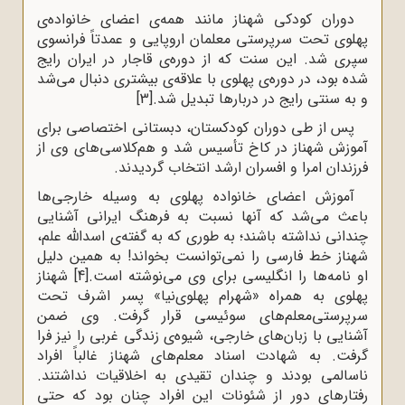
دوران کودکی شهناز مانند همه‌ی اعضای خانواده‌ی
پهلوی تحت سرپرستی معلمان اروپایی و عمدتاً فرانسوی
سپری شد. این سنت که از دوره‌ی قاجار در ایران رایج
شده بود، در دوره‌ی پهلوی با علاقه‌ی بیشتری دنبال می‌شد
و به سنتی رایج در دربار‌ها تبدیل شد.
[3]
پس از طی دوران کودکستان، دبستانی اختصاصی برای
آموزش شهناز در کاخ تأسیس شد و هم‌کلاسی‌های وی از
فرزندان امرا و افسران ارشد انتخاب گردیدند.
آموزش اعضای خانواده پهلوی به وسیله خارجی‌ها
باعث می‌شد که آنها نسبت به فرهنگ ایرانی آشنایی
چندانی نداشته باشند؛ به طوری که به گفته‌ی اسدالله علم،
شهناز خط فارسی را نمی‌توانست بخواند! به همین دلیل
او نامه‌ها را انگلیسی برای وی می‌نوشته است.
[4]
شهناز
پهلوی به همراه «شهرام پهلوی‌نیا» پسر اشرف تحت
سرپرستی‌معلم‌های سوئیسی قرار گرفت. وی ضمن
آشنایی با زبان‌های خارجی، شیوه‌ی زندگی غربی را نیز فرا
گرفت. به شهادت اسناد معلم‌های شهناز غالباً افراد
ناسالمی بودند و چندان ‌تقیدی به اخلاقیات نداشتند.
رفتار‌های دور از شئونات این افراد چنان بود که حتی