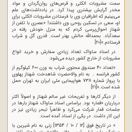
سمت مشروبات الکلی و قرص‌های روان‌گردان و مواد
مخدر گرایش بیشتری پیدا کرد. در یادداشت‌های علم
می‌بینیم که اطرافیان وی با فرستادن مشروبات الکلی برای
او، سعی در تسکین روحی وی داشتند! «عصری با تلفن از
شهناز احوال‌پرسی کردم که به منزل خودش رفته در
سعدآباد. بحمدالله حالش بهتر است. قدری گل و شراب
فرستادم.»
[20]
در اسناد ساواک تعداد زیادی سفارش و خرید انواع
مشروبات از خارج کشور دیده می‌شود:
«تعداد 40 صندوق محتوی شراب به وزن 600 کیلوگرم از
کشور فرانسه … به نام والاحضرت شاهدخت شهناز پهلوی
با پرواز شماره 738 هواپیمایی ملی ایران به تهران حمل
شده است.»
[21]
از دیگر کار‌ها و تفریحات غیر سالم شهناز و اصولاً اکثر
درباریان «قمار» بود. براساس اسناد ساواک شهناز بارها در
جلسات قمار شرکت می‌کرد و ظاهراً تبحر زیادی نیز در
این کار داشت. در یکی از اسناد آمده است:
« در تاریخ فوق [12 / 10 / 1354] زنی به نام شیرین با
سیامک پارس‌تبار رئیس دفتر والاحضرت شهناز تلفنی