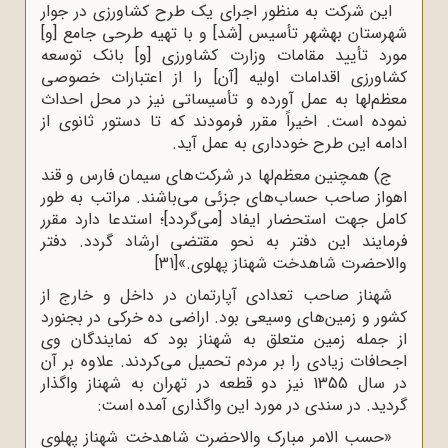
این شرکت به منظور اجرای یک طرح کشاورزی در جوار
شهرستان بهشهر تأسیس [شد] و با تهیه طرحی جامع [و]
مورد تأیید مقامات وزارت کشاورزی [و] بانک توسعه
کشاورزی اقدامات اولیه [آن] را از اعتبارات خصوصی
معظم‌لها به عمل آورده و تأسیساتی نیز در محل احداث
نموده است. اخیراً مقرر فرمودند که تا دستور ثانوی از
ادامه این طرح خودداری به عمل آید.
ج) همچنین معظم‌لها در شرکت‌های سیمان فارس و قند
اهواز صاحب حساب‌های جزئی می‌باشند. مراتب به طور
کامل جهت استحضار ایفاد [می‌گردد]؛ استدعا دارد مقرر
فرمایند این دفتر به نحو مقتضی ارشاد گردد. دفتر
والاحضرت شاهدخت شهناز پهلوی.»
[31]
شهناز صاحب تعدادی آپارتمان در داخل و خارج از
کشور و زمین‌های وسیعی بود. اراضی ده خرکی در بجنورد
از جمله زمین متعلق به شهناز بود که نمایندگان وی
اجحافات زیادی را بر مردم تحمیل می‌کردند. علاوه بر آن
در سال 1355 نیز دو قطعه در تهران به شهناز واگذار
گردید. در سندی در مورد این واگذاری آمده است:
«حسب الامر مبارک والاحضرت شاهدخت شهناز پهلوی