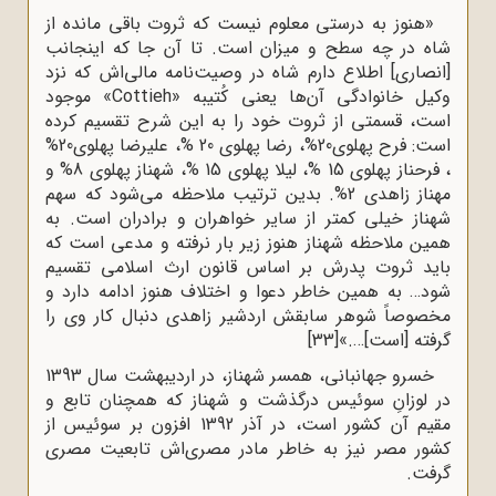
«هنوز به درستی معلوم نیست که ثروت باقی مانده از
شاه در چه سطح و میزان است. تا آن جا که اینجانب
[انصاری] اطلاع دارم شاه در وصیت‌نامه مالی‌اش که نزد
وکیل خانوادگی آن‌ها یعنی کُتیبه «
Cottieh
» موجود
است، قسمتی از ثروت خود را به این شرح تقسیم کرده
است: فرح پهلوی20%، رضا پهلوی 20 %، علیرضا پهلوی20%
، فرحناز پهلوی 15 %، لیلا پهلوی 15 %، شهناز پهلوی 8% و
مهناز زاهدی 2%. بدین ترتیب ملاحظه می‌شود که سهم
شهناز خیلی کمتر از سایر خواهران و برادران است. به
همین ملاحظه شهناز هنوز زیر بار نرفته و مدعی است که
باید ثروت پدرش بر اساس قانون ارث اسلامی تقسیم
شود… به همین خاطر دعوا و اختلاف هنوز ادامه دارد و
مخصوصاً شوهر سابقش اردشیر زاهدی دنبال کار وی را
گرفته [است]….»
[33]
خسرو جهانبانی، همسر شهناز، در اردیبهشت سال 1393
در لوزانِ سوئیس درگذشت و شهناز که همچنان تابع و
مقیم آن کشور است، در آذر 1392 افزون بر سوئیس از
کشور مصر نیز به خاطر مادر مصری‌اش تابعیت مصری
گرفت.