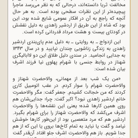
مخالفت ثریا دانسته‌اند، درحالی که به نظر می‌رسد ماجرا
پیچیده‌تر از این نظرات سطحی بوده‌ است. به هر حال
آنچه ‌که راجع به آن در افکار عمومی شایع شده بود، این
بود که شاه از این طریق از اردشیر زاهدی به دلیل نقشش
در کودتای بیست و هشت مرداد قدردانی کرده است.
این ازدواج ـ به روایتی ـ به دلیل عدم پای‌بندی اردشیر
زاهدی به زندگی زناشویی چندان نپایید و در سال 1343
به جدایی انجامید. در سندی دلیل طلاق این دو لاابالیگری
شهناز در روابط جنسی با شهرام پهلوی نیا فرزند اشرف
بیان شده است:
«من یک شب بعد از مهمانی، والاحضرت شهناز و
والاحضرت شهرام را سوار کردم. در عقب اتومبیل کاری
کردند که من خجالت کشیدم. جعفر گفت: مگر والاحضرت
خانمِ اردشیر زاهدی نبود؟ اکبر گفت: چرا؛ جدایی‌شان هم
روی همین کارها شده؛ یعنی این نقشه‌ها را والاحضرت
اشرف می‌کشد که والاحضرت شهناز را برای شهرام بگیرد.
اردشیر هم که مرد متعصبی بود از این‌طور کارها خوشش
نیامد و گفت یا نباید به تمام کاخ‌ها بروی یا این که از هم
جدا شویم. باز هم والاحضرت اشرف جلو افتاد آن‌قدر گفت