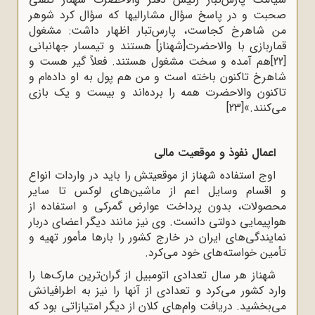
صحبت و در پاسخ سؤال مشارالیها که سؤال کرد شوهر
من شاهرخ کجاست، پارس‌تبار اظهار داشت: مشغول
قماربازی با والاحضرت[شهناز] هستند و تیمسار جهانبانی
[22]
هم آمده و سخت مشغول هستند. فعلاً گیر هست و
شاهرخ تاکنون باخته است و من هم پول به او داده‌ام و
تاکنون والاحضرت همه را برده‌اند و بیست و یک بازی
می‌‌کنند.»
[23]
اعمال نفوذ و موقعیت مالی
اوج استفاده شهناز از موقعیتش را باید در واردات انواع
و اقسام وسایل اعم از ماشین‌های لوکس تا سایر
محصولات، بدون پرداخت عوارض گمرکی و استفاده از
هواپیمایی دولتی دانست. وی نیز مانند دیگر اعضای دربار
نمایندگی‌های ایران در خارج کشور را بارها مأمور تهیه و
تأمین خواسته‌های خود می‌کرد.
شهناز هر سال تعدادی اتومبیل از گران‌ترین مارک‌ها را
وارد کشور می‌کرد و تعدادی از آنها را نیز به اطرافیانش
می‌بخشید. دریافت وام‌های کلان از دیگر امتیازاتی بود که