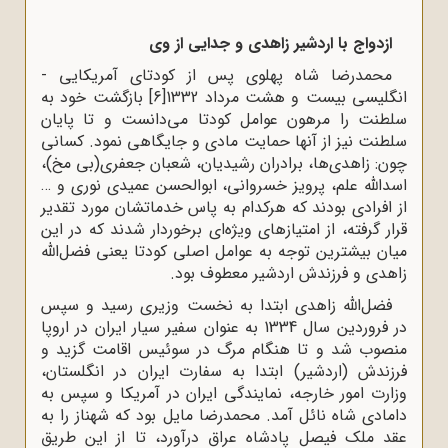
ازدواج با اردشیر زاهدی و جدایی از وی
محمدرضا شاه پهلوی پس از کودتای آمریکایی -
انگلیسی بیست و هشت مرداد 1332
[6]
بازگشت خود به
سلطنت را مرهون عوامل کودتا می‌دانست و تا پایان
سلطنت نیز از آنها حمایت مادی و جایگاهی نمود. کسانی
چون: زاهدی‌ها، برادران رشیدیان، شعبان جعفری(بی مخ)،
اسدالله علم، پرویز خسروانی، ابوالحسن عمیدی نوری و …
از افرادی بودند که هرکدام به پاس خدماتشان مورد تقدیر
قرار گرفته، از امتیاز‌‌های ویژه‌ای برخوردار شدند که در این
میان بیشترین توجه به عوامل اصلی کودتا یعنی فضل‌الله
زاهدی و فرزندش اردشیر معطوف بود.
فضل‌الله زاهدی ابتدا به نخست وزیری رسید و سپس
در فروردین سال 1334 به عنوان سفیر سیار ایران در اروپا
منصوب شد و تا هنگام مرگ در سوئیس اقامت گزید و
فرزندش (اردشیر) ابتدا به سفارت ایران در انگلستان،
وزارت امور خارجه، نمایندگی ایران در آمریکا و سپس به
دامادی شاه نائل آمد. محمدرضا مایل بود که شهناز را به
عقد ملک فیصل پادشاه عراق درآورد، تا از این طریق