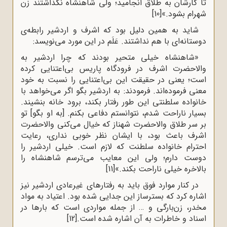
تا کارشان به طلاق انجامید؛ ولی شاهنشاه نگذاشتند زن
شهرام بشود.»
[10]
شاید به همین دلیل بود که اشرف و اردشیر رابطه‌ی
دوستانه‌ای با هم نداشتند. عَلَم در این مورد می‌نویسد:
«شاهنشاه خیلی متحیر بودند که چرا اردشیر به
والاحضرت اشرف در فرودگاه پاریس بی‌اعتنایی کرده
است؛ یعنی در حقیقت این بی‌اعتنایی را نسبت به خود
معنی فرموده‌اند. فرمودند: به اردشیر بگو اگر می‌خواهد با
خانواده سلطنتی این طور رفتار بکند، برود خانه بنشیند.
بسیار ناراحت شدم، نتوانستم دفاعی بکنم. [به او بگو] تو
بر سر طلاق والاحضرت شهناز که خیال می‌کنی والاحضرت
اشرف باعث بود، با ایشان نظر خوبی نداری، رعایت
احترام خانواده سلطنت که لازم است. خیلی اردشیر را
دوست دارم؛ ولی این معایب می‌ترسم شاهنشاه را
بالاخره خیلی ناراحت بکند.»
[11]
در کنار موارد فوق باید به رفتارهای غیرعادی اردشیر نیز
اشاره کرد که بسترساز این جدایی شده بود. اعتیاد به مواد
مخدر، زن‌بارگی و … از جمله مواردی است که بارها در
اسناد و خاطرات به آن اشاره شده است.
[12]