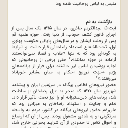
ملبس به لباس روحانیت شده بود.
بازگشت به قم
آیت‌الله عبدالکریم حائری، در سال 1315 یک سال پس از
اجرای قانون کشف حجاب، از دنیا رفت. حوزه علمیه قم
پس از رحلت ایشان و در سال‌های پایانی حکومت پهلوی
اول، تحت‌الشعاع استبداد رضاخانی قرار داشت و شرایط
به گونه‌ای بود که نه تنها «طلاب و فضلا نمی‌توانستند
6
آزادانه در حوزه بمانند»،
حتی برخی از روحانیونی که
اجازه پوشیدن لباس نیز داشتند برای فرار از برنامه‌های
رژیم «جهت ترویج احکام به میان عشایر خرم‌آباد
7
می‌رفتند.»
حضور نیروهای نظامی بیگانه در سرزمین ایران و پیشامد
شهریور سال 1320 که منجر به عزل رضاخان از سلطنت
شد، برنامه‌های دین‌ستیزانه او را نیز تحت تأثیر قرار داد.
ظلم و جنایت و استبداد رضاخان به میزانی بود که
علی‌رغم حضور نیروهای بیگانه در کشور، مردم به واسطه
سرنگونی او به شادی مشغول بودند. پس از آن که اوضاع
و احوال کشور تا حدودی از آن شرایط بحرانی خارج شد،