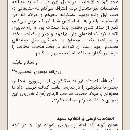
محو کرد و اینجانب در خلال این مدت که به مطالعه
شخصیات نیز مشغول بودم اعتراف می‌کنم که جنابعالی در
صف اول واقع بودید: «شکرالله سعیکم و جزاکم الله عن
الاسلام خیرالجزاء». به اخلاص شما تبریک عرض می‌کنم،
لکن از بیدار شدن دشمن باید بیمناک بود و راه تدبیری
اتخاذ کرد که لطمه‌ای وارد بیاورند و جبران فضاحت خود
را بخواهند بکنند، محتاج به همفکری مثل جنابعالی
هستیم. امید است ان‌ شاءالله در وقت ملاقات مطالب را
در میان بگذاریم، بلکه راه صحیحی پیدا کنیم.
والسلام علیکم
18
روح‌الله موسوی الخمینی»
آیت‌الله کمالوند نیز به شکرگزاری این پیروزی، مجلس
جشن با شکوهی را در مدرسه علمیه کمالیه ترتیب داد تا
همزمان با میلاد حضرت صاحب الزمان (عج)، شیرینی این
پیروزی در ذائقه مردم مضاعف گردد.
اصلاحات ارضی یا انقلاب سفید
همان گونه که امام پیش‌بینی نموده بود و در نامه