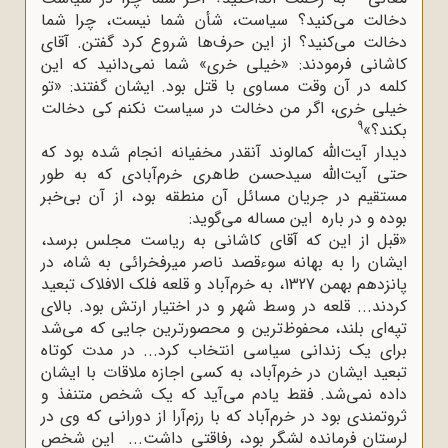
دخالت مى‌کنید؟ سیاست، شأن شما نیست، چرا شما
دخالت مى‌کنید؟ از این حرف‌ها شروع کرد گفتن. آقاى
کاشانى فرمودند: «خیلى خرى» شما نمى‌دانید که این
کلمه در آن وقت مساوی با قتل بود. ایشان گفتند: «تو
خیلى خرى، اگر من دخالت در سیاست نکنم کى دخالت
9
بکند؟»
دیدار آیت‌الله کمالوند آنقدر مخفیانه انجام شده بود که
حتی آیت‌‌الله سیدحسن طاهری خرم‌آبادی که به طور
مستقیم در جریان مسائل آن منطقه بود، از آن بی‌خبر
بوده و در باره این مساله می‌گوید:
«قبل از این که آقای کاشانی به ریاست مجلس برسد،
ایشان را به بهانه سوءقصد ناصر میرفخرائی به شاه، در
پانزدهم بهمن 1327، به خرم‌آباد و قلعه فلک الافلاک تبعید
کردند... قلعه در وسط شهر و در اختیار ارتش بود. بالای
تپه‌ای بلند، محفوظ‌ترین و محصورترین جایی که می‌شد
برای یک زندانی سیاسی انتخاب کرد... در مدت کوتاه
تبعید ایشان در خرم‌آباد، به کسی اجازه ملاقات با ایشان
داده نمی‌شد. فقط یادم می‌آید که یک شخص متنفذ و
ثروتمندی بود در خرم‌آباد که با رزم‌آرا از دورانی که وی در
لرستان فرمانده لشگر بود، رفاقتی داشت... این شخص