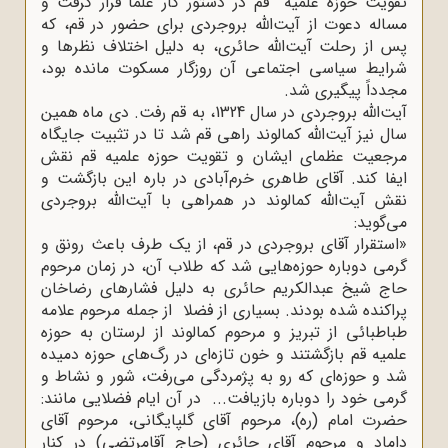
تقویت حوزه علمیه قم در دستور کار علما قرار گرفت و
مساله دعوت از آیت‌الله بروجردی برای حضور در قم، که
پس از رحلت آیت‌الله حائری، به دلیل اختلاف نظرها و
شرایط سیاسی اجتماعی آن روزگار مسکوت مانده بود،
مجدداً پیگیری شد.
آیت‌الله بروجردی در سال 1324، به قم رفت. دی ماه همین
سال نیز آیت‌الله کمالوند راهی قم شد تا در تثبیت جایگاه
مرجعیت عظمای ایشان و تقویت حوزه علمیه قم نقش
ایفا کند. آقای طاهری خرم‌آبادی در باره این بازگشت و
نقش آیت‌الله کمالوند در همراهی با آیت‌الله بروجردی
می‌گوید:
«استقرار آقای بروجردی در قم، از یک طرف باعث رونق و
گرمی دوباره حوزه‌هایی شد که طلاب آن، در زمان مرحوم
حاج شیخ عبدالکریم حائری به دلیل فشارهای رضاخان
پراکنده شده بودند. بسیاری از فضلا از جمله مرحوم علامه
طباطبائی از تبریز و مرحوم کمالوند از لرستان به حوزه
علمیه قم بازگشتند و خون تازه‌ای در رگ‌های حوزه دمیده
شد و حوزه‌ای که رو به پژمردگی می‌رفت، شور و نشاط و
گرمی خود را دوباره بازیافت... در آن ایام فضلایی مانند:
حضرت امام (ره)، مرحوم آقای گلپایگانی، مرحوم آقای
داماد و مرحوم آقای حائری (حاج آقامرتضی) در کنار