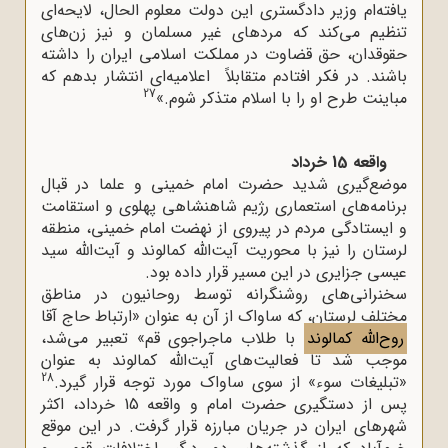
یافته‌ام وزیر دادگسترى این دولت معلوم الحال، لایحه‌اى
تنظیم مى‌کند که مردهاى غیر مسلمان و نیز زن‌هاى
حقوقدان، حق قضاوت در مملکت اسلامى ایران را داشته
باشند. در فکر افتادم متقابلاً اعلامیه‌اى انتشار بدهم که
27
مباینت طرح او را با اسلام متذکر شوم.»
واقعه 15 خرداد
موضع‌گیری شدید حضرت امام خمینی و علما در قبال
برنامه‌های استعماری رژیم شاهنشاهی پهلوی و استقامت
و ایستادگی مردم در پیروی از نهضت امام خمینی، منطقه
لرستان را نیز با محوریت آیت‌الله کمالوند و آیت‌الله سید
عیسی جزایری در این مسیر قرار داده بود.
سخنرانی‌های روشنگرانه توسط روحانیون در مناطق
مختلف لرستان، که ساواک از آن به عنوان «ارتباط حاج آقا
روح‌الله کمالوند
با طلاب ماجراجوی قم» تعبیر می‌شد،
موجب شد تا فعالیت‌های آیت‌الله کمالوند به عنوان
28
«تبلیغات سوء» از سوی ساواک مورد توجه قرار گیرد.
پس از دستگیری حضرت امام و واقعه 15 خرداد، اکثر
شهرهای ایران در جریان مبارزه قرار گرفت. در این موقع