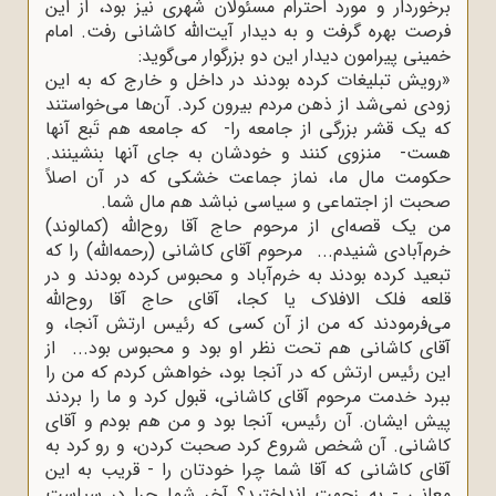
برخوردار و مورد احترام مسئولان شهری نیز بود، از این
فرصت بهره گرفت و به دیدار آیت‌الله کاشانی رفت. امام
خمینی پیرامون دیدار این دو بزرگوار می‌گوید:
«رویش تبلیغات کرده بودند در داخل و خارج که به این
زودى نمى‌شد از ذهن مردم بیرون کرد. آن‌ها مى‌خواستند
که یک قشر بزرگى از جامعه را- که جامعه هم تَبع آنها
هست- منزوى کنند و خودشان به جاى آنها بنشینند.
حکومت مال ما، نماز جماعت خشکى که در آن اصلاً
صحبت از اجتماعى و سیاسى نباشد هم مال شما.
من یک قصه‌اى از مرحوم حاج آقا روح‌اللّه (کمالوند)
خرم‌آبادى شنیدم... مرحوم آقاى کاشانى (رحمه‌اللّه) را که
تبعید کرده بودند به خرم‌آباد و محبوس کرده بودند و در
قلعه فلک الافلاک یا کجا، آقاى حاج آقا روح‌اللّه
مى‌فرمودند که من از آن کسى که رئیس ارتش آنجا، و
آقاى کاشانى هم تحت نظر او بود و محبوس بود... از
این رئیس ارتش که در آنجا بود، خواهش کردم که من را
ببرد خدمت مرحوم آقاى کاشانى، قبول کرد و ما را بردند
پیش ایشان. آن رئیس، آنجا بود و من هم بودم و آقاى
کاشانى. آن شخص شروع کرد صحبت کردن، و رو کرد به
آقاى کاشانى که آقا شما چرا خودتان را - قریب به این
معانى - به زحمت انداختید؟ آخر شما چرا در سیاست