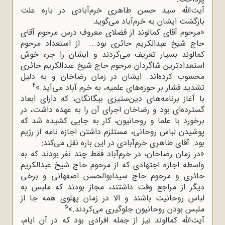
آیت‌الله سید حسن طاهری خرم‌آبادی در باره علت
بازگشت ایشان به خرم‌آباد می‌گوید:
«مرحوم آقای کمالوند از فضلای معروف درس مرحوم آقای
حاج شیخ عبدالکریم حائری بود... از استعداد مرحوم
کمالوند بسیار تعریف می‌کردند و ایشان را جزء خوش
استعدادترین شاگردان مرحوم حاج شیخ عبدالکریم حائری
محسوب کرده‌اند. ایشان در زمان رضاخان و به دلیل
4
تشدید فشار بر حوزه‌های علمیه، به خرم آباد می‌آید.»
با آغاز برنامه‌های دین‌ستیزی بیگانگان، که دارای ابعاد
گسترده‌ای بود و رضاخان اجرای آن را به عهده داشت، در
برخورد با علما و روحانیون، کار به جایی کشیده شد که
پوشیدن لباس روحانی، مستلزم داشتن اجازه نامه از رژیم
بود. آقای طاهری خرم‌آبادی در این باره نقل می‌کند:
«در زمان رضاخان، در خرم‌آباد فقط چند نفر بودند که به
واسطه اجازه اجتهادی که از مرحوم حاج شیخ عبدالکریم
حائری و مرحوم حاج سیدابوالحسن اصفهانی و برخی
دیگر از مراجع وقت داشتند، مجاز بودند که ملبس به
لباس روحانیت باشند و الا در زمان پهلوی همه جا از
5
ملبس بودن روحانیون جلوگیری می‌کردند.»
آیت‌الله کمالوند نیز از جمله افرادی بود که در آن ایام،