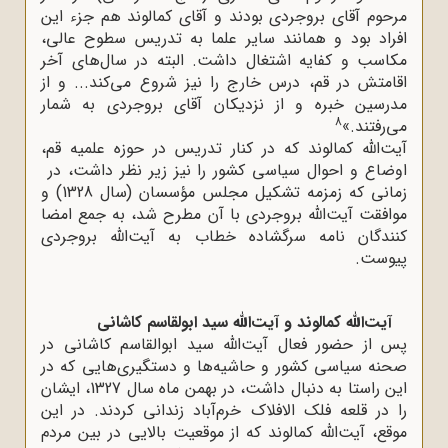
مرحوم آقای بروجردی بودند و آقای کمالوند هم جزء این
افراد بود و همانند سایر علما به تدریس سطوح عالی،
مکاسب و کفایه اشتغال داشت. البته در سال‌های آخر
اقامتش در قم، درس خارج را نیز شروع می‌کند... و از
مدرسین خبره و از نزدیکان آقای بروجردی به شمار
8
می‌رفتند.»
آیت‌الله کمالوند که در کنار تدریس در حوزه علمیه قم،
اوضاع و احوال سیاسی کشور را نیز زیر نظر داشت، در
زمانی که زمزمه تشکیل مجلس مؤسسان (سال 1328) و
موافقت آیت‌الله بروجردی با آن مطرح شد، به جمع امضا
کنندگان نامه سرگشاده خطاب به آیت‌الله بروجردی
پیوست.
آیت‌الله کمالوند و آیت‌الله سید ابولقاسم کاشانی
پس از حضور فعال آیت‌الله سید ابوالقاسم کاشانی در
صحنه سیاسی کشور و حاشیه‌ها و دستگیری‌هایی که در
این راستا به دنبال داشت، در بهمن ماه سال 1327، ایشان
را در قلعه فلک الافلاک خرم‌آباد زندانی کردند. در این
موقع، آیت‌الله کمالوند که از موقعیت بالایی در بین مردم