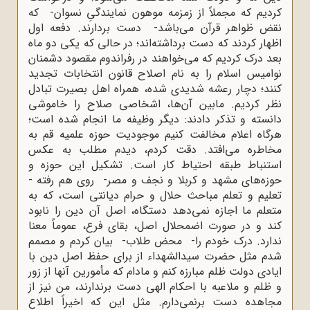
کردیم که مجملاً از زمزمه موهون نمایندگىِ نسوان- که
نقض ظواهر قرآن مى‌باشد- دست بردارند. دفعه اول
اظهار کردند که دست برداشته‌اند؛ در حالى که یکى دو ماه
بعد درک کردیم که مى‌خواهند در رفراندوم مقصود دشمنان
نوامیس اسلام را به نام اصلاح قانون انتخابات تجدید
کنند؛ دچار رعشه شدیدى شده، همراه اهل بصیرت تبادل
نظر کردیم. مابین آن‌ها، اشخاصى صلاح را خاموشى
دانسته و تذکر دادند: دیگر وظیفه ما انجام شده است؛
هرگاه اعلام مخالفت کنیم موجودیت حوزه علمیه قم به
مخاطره مى‌افتد. دقت کردم، دیدم مطلب به عکس
استنباط طبقه احتیاط کار است. تشکیل این حوزه و
حوزه‌هاى مشهد و کربلا و نجف و مصر- روى هم رفته -
تعلیم و تعلم مباحث حلال و حرام دیانتى است، که به
متعلم ما اجازه نمى‌دهد دستگاه، اصل آن دین را نابود
کند و در صورت اضمحلال اصل، بقاى فرع، عموماً معنا
ندارد. درک خودم را- محض طلاب- بیان کردم و مصمم
شدم مثل حضرت سیدالشهداء از براى حفظ اصل دین با
ایادى دولت ظلم مبارزه کنم و مادام که مأمورین آنها از زور
و ظلم و ملاعبه با احکام الهى دست برندارند، من نیز از
مجاهده دست برنمى‌دارم. مثل این که اخیراً اطلاع