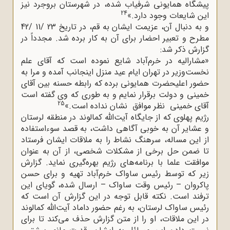
پیشگاه همایونی شرفیاب شده، در شهرستان بروجرد نیز
24
این شایعات وجود دارد.»
و به دنبال آن، عزیمت ایشان به قم، در تاریخ 23 /11 /42
مطرح و تعبیر احضار برای آن به کار برده شد. مجدداً در
گزارش ذکر شد:
«مشارالیه در خرم‌آباد شایع نموده است که آقای علم
نخست‌وزیر در تهران ایام عید منزل اینجانب آمده و مرا به
حضور اعلیحضرت همایونی برده که رابطه حسنه بین آقای
خمینی و دولت برقرار نمایم و به طوری‌ که وی گفته است
25
آقای خمینی نظر موافق نشان نداده است.»
رژیم پهلوی که از جایگاه آیت‌الله کمالوند در منطقه لرستان
و عشایر آن به خوبی آگاهی داشت، به قصد سوءاستفاده
از این مساله، سرهنگ نشاط را به ملاقات ایشان فرستاد
تا ضمن حل برخی از مشکلات شخصی، از آن به عنوان
موافقت علما با برنامه‌های رژیم بهره‌گیری نماید. گزارش
زیر که توسط رئیس ساواک خرم‌آباد تهیه و برای حسن
پاکروان – رئیس وقت ساواک – ارسال شده، گویای این
ترفند است. نکته قابل توجه در این گزارش آن است که
رئیس ساواک لرستان، به رغم حضور داماد آیت‌الله کمالوند
در این ملاقات، او را از متن گزارش حذف می‌کند تا برای