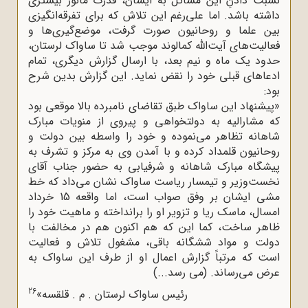
نسبت دادنِ این مسائل به ایشان، قدرت مانور بیشتری
داشته باشد. اما علی‌رغم این تلاش که برای تفرقه‌انگیزی
بین علما و روحانیون صورت گرفت، موضع‌گیری‌ها و
فعالیت‌های آیت‌الله کمالوند موجب شد تا ساواک لرستان،
حدود یک ماه و نیم بعد، با ارسال گزارش دیگری، تمام
ادعاهای قبلی خود را نقض نماید. این گزارش بدین شرح
بود:
«پیشنهاد این ساواک طبق تقاضای نامبرده بالا موقعی بود
که مشارالیه به دولتخواهی و پیروی از منویات مبارک
شاهانه تظاهر می‌نموده و خود را واسطه بین دولت و
روحانیون قلمداد کرده و با آمدن وی به مرکز و تشرف به
پیشگاه مبارک شاهانه و شرفیابی به حضور جناب آقای
نخست‌وزیر و تیمسار ریاست ساواک نشان می‌داد که خط
مشی ایشان بر وفق صواب است، اما واقعه 15 خرداد
امسال، ماسک ریا و تزویر او را برانداخته و ماهیت خود را
ظاهر ساخت، کما این که هم اکنون هم در مخالفت با
دولت و مواد ششگانه باقی، مشغول تلاش و فعالیت
است که مرتباً گزارش اعمال او از طرف این ساواک به
عرض می‌رساند. (می رسد...)
26
رئیس ساواک لرستان . م . قلقسه»