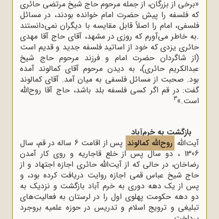
«برخی از بزرگان، از جمله مرحوم حاج شیخ مرتضی حائری
که فلسفه را پیش حضرت امام خوانده بودند، در مسائل
فلسفی، امام را اصلاً قابل مقایسه با دیگران نمی‌دانستند
.به خاطر می‌آورم که روزی در مشهد، آقای حاج آقا مهدی
حائری یزدی که خود از اساتید فلسفه جدید و قدیم است
(از شاگردان حضرت امام و فرزند مرحوم حاج شیخ
عبدالکریم حائری)، به دیدن مرحوم آقای کمالوند آمده
بود. صحبت از مسائل فلسفی به میان آمد. آقای کمالوند
گفت: در قم اگر کسی فلسفه بلد باشد، حاج آقا روح‌الله
3
است.»
بازگشت به خرم‌آباد
آیت‌الله
روح‌الله کمالوند
پس از اقامت 6 ساله در قم، سال
1306 ، دو سال پس از خلع قاجاریه و روی کار آمدن
رضاخان، در حالی که از آیت‌الله حائری اجازه اجتهاد و از
حاج شیخ عباس قمی اجازه روایت دریافت کرده بود، و
پس از یک دهه دوری به خرم آباد بازگشت و نزدیک به
دو دهه حکومت پهلوی اول را در لرستان به فعالیت‌های
تبلیغی و ترویج اسلام و تدریس در حوزه علمیه بروجرد
پرداخت.