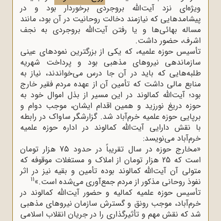
ویژه‌ای نزد آیت‌الله بروجردی برخوردار بود و در
پیشامدهایی که نیازمند دخالت روحانیت در آن بود، مانند
مساله بهائی‌ها و یا رفتن آیت‌الله بروجردی به نجف
اشرف، حضور داشت.
تأسیس حوزه علمیه، که یکی از بزرگترین نمودهای عینی
سازماندهی نیروهای مذهبی بود و پرداخت شهریه
طلبه‌هایی که باید در آن جا درس می‌خواندند، نیاز به
منابع مالی داشت که تأمین آن از عهده مردم فقیر خارج
بود؛ آیت‌الله کمالوند در این مسیر از بذل اموال خود به
حوزه دریغ نورزید و همین اقدام ایشان، موجب دوام و
برپایی حوزه علمیه خرم‌آباد شد. گزارشگر ساواک در رابطه
با نقش دارایی آیت‌الله کمالوند در اداره حوزه علمیه
خرم‌آباد می‌نویسد:
«مخارج حوزه در سال تقریباً در حدود 75 هزار تومان
است که 25 هزار تومان از املاک و مستغلات موقوفه که
متولی آن آیت‌الله کمالوند بوده تأمین و بقیه نیز در اثر
11
نفوذ روحانی مذکور از مردم جمع‌آوری می‌شده است.»
تأسیس حوزه علمیه کمالیه و حضور آیت‌الله کمالوند در
خرم‌آباد، موجب رونق و گسترش سازمان نیروهای مذهبی
شد که نقش مهم و تأثیرگذاری را در جریان انقلاب اسلامی