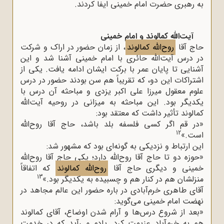
به رهبری حضرت امام خمینى ایفا کردند.
آیت‌الله کمالوند و امام خمینی
حاج آقا
روح‌الله کمالوند
، از زمان حضور در اراک و شرکت
در درس آیت‌الله حائری با امام خمینى آشنا شد و این
آشنایی تا پایان عمر با برکت ایشان ادامه یافت. یکی از
اشتراکات این دو، که تقریباً هم سن بودند حضور در درس
علوم معقول میرزا علی اکبر یزدی و مباحثه آن درس با
یکدیگر بود. این مباحثه به میزانی در روحیه آیت‌الله
کمالوند تأثیر داشت که معتقد بود:
«در قم اگر کسی فلسفه بلد باشد، حاج آقا روح‌الله
12
است.»
این ارتباط و نزدیکی به گونه‌ای بود که مشهور شد:
«حوزه دو تا حاج آقا روح‌الله دارد؛ یکی حاج آقا روح‌الله
خمینی و دیگری حاج آقا
روح‌الله کمالوند
که اتفاقاً
13
منزلشان هم در کنار هم و چسبیده به یکدیگر بود.»
آقای طاهری خرم‌آبادی در باره حضور این عالم مجاهد در
نهضت امام خمینى می‌گوید:
«بعد از شروع درس‌ها و آرام شدن اوضاع، آقای کمالوند
هم به خرم‌آباد عزیمت کرد. یادم می‌آید که در خدمت