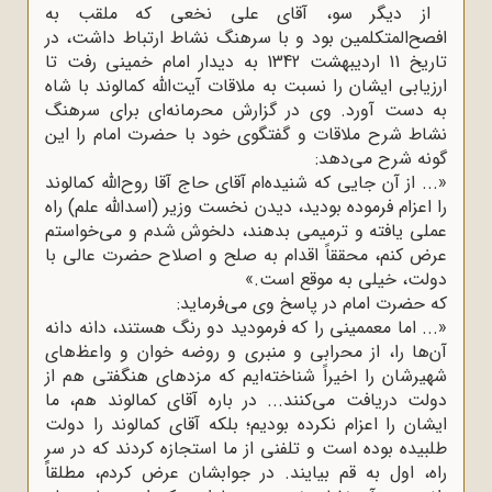
از دیگر سو، آقای علی نخعی که ملقب به
افصح‌المتکلمین بود و با سرهنگ نشاط ارتباط داشت، در
تاریخ 11 اردیبهشت 1342 به دیدار امام خمینى رفت تا
ارزیابی ایشان را نسبت به ملاقات آیت‌الله کمالوند با شاه
به دست آورد. وی در گزارش محرمانه‌ای برای سرهنگ
نشاط شرح ملاقات و گفتگوی خود با حضرت امام را این
گونه شرح می‌دهد:
«... از آن جایى که شنیده‌ام آقاى حاج آقا روح‌اللّه کمالوند
را اعزام فرموده بودید، دیدن نخست وزیر (اسداللّه علم) راه
عملى یافته و ترمیمى بدهند، دلخوش شدم و مى‌خواستم
عرض کنم، محققاً اقدام به صلح و اصلاح حضرت عالى با
دولت، خیلى به موقع است.»
که حضرت امام در پاسخ وی می‌فرماید:
«... اما معممینى را که فرمودید دو رنگ هستند، دانه دانه
آن‌ها را، از محرابى و منبرى و روضه خوان و واعظ‌هاى
شهیرشان را اخیراً شناخته‌ایم که مزدهاى هنگفتى هم از
دولت دریافت مى‌کنند... در باره آقاى کمالوند هم، ما
ایشان را اعزام نکرده بودیم؛ بلکه آقاى کمالوند را دولت
طلبیده بوده است و تلفنى از ما استجازه کردند که در سرِ
راه، اول به قم بیایند. در جوابشان عرض کردم، مطلقاً