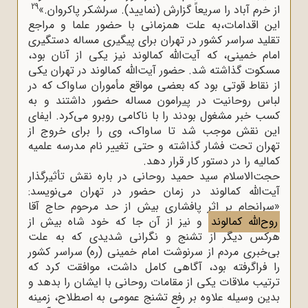
29
از خرم آباد را سریعاً گزارش (نمایید). سرلشکر پاکروان.»
این اقدامات،به علت همزمانی با حضور علما و مراجع
تقلید سراسر کشور در تهران برای پیگیری مساله دستگیری
امام خمینى، که آیت‌الله کمالوند نیز یکی از آنان بود،
مسکوت گذاشته شد. حضور آیت‌الله کمالوند در تهران یکی
از نقاط قوتی بود که بعضی مواقع مأموران ساواک که در
لباس روحانیت در پیرامون مساله حضور داشتند و به
کسب خبر مشغول بودند را با ناکامی روبرو می‌کرد. ایفای
این نقش موجب شد تا ساواک، وی را برای خروج از
تهران تحت فشار گذاشته و حتی تغییر نام مدرسه علمیه
کمالیه را در دستور کار قرار دهد.
حجت‌الاسلام سید حمید روحانی در باره نقش تأثیرگذار
آیت‌الله کمالوند در زمان حضور در تهران می‌نویسد:
«سرانجام بر اثر پافشاری بیش از حد مرحوم حاج آقا
روح‌الله کمالوند
و نیز از آن جا که خود شاه بیش از
هرکس دیگر از تشنج و نگرانی شدیدی که به علت
بی‌خبری مردم از سرنوشت امام خمینى (ره) سراسر کشور
را فراگرفته بود، آگاهی کامل داشت، موافقت کرد که
ترتیب ملاقات یکی از مقامات روحانی با ایشان را بدهد و
بدین وسیله علاوه بر رفع تشنج عمومی به اصطلاح، زمینه