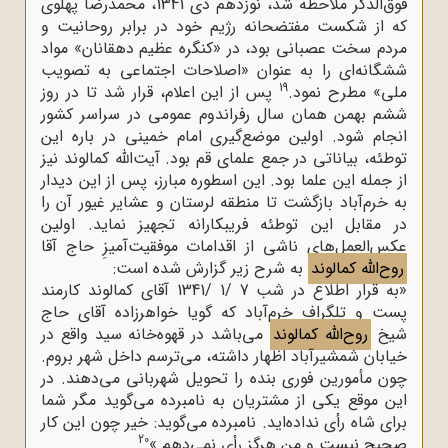
فوق‌الذکر ملاحظه شد، نوزدهم دی 1341، محمدرضا پهلوی
که از شکست مفتضحانه رژیم خود در برابر روحانیت و
مردم سخت عصبانی بود، در «کنگره عظیم دهقانان» مواد
ششگانه‌ای را به عنوان «اصلاحات اجتماعی به تصویب
19
ملی» مطرح نمود.
پس از این اعلام، قرار شد تا در روز
ششم بهمن همان سال رفراندوم عمومی در سراسر کشور
انجام شود. اولین موضع‌گیری امام خمینى در باره این
توطئه، بیاناتی در جمع علمای قم بود. آیت‌الله کمالوند نیز
از جمله این علما بود. این اسطوره مبارز، پس از این دیدار
به خرم‌آباد بازگشت تا منطقه لرستان و عشایر غیور آن را
در مقابل این توطئه فریبکارانه تجهیز نماید. اولین
عکس‌العمل‌های ناشی از اقدامات موفقیت‌آمیزِ حاج آقا
روح‌الله کمالوند
به شرح زیر گزارش شده است:
«به قرار اطلاع در شب 7 /1 /1341 آقای کمالوند کارمند
پست و تلگراف خرم‌آباد که گویا خواهرزاده آقای حاج
شیخ
روح‌الله کمالوند
می‌باشد در قهوه‌خانه سید واقع در
خیابان شمشیرآباد اظهار داشته، می‌ترسم داخل شهر بروم.
چون مأمورین فوری بنده را تحویل شهربانی می‌دهند. در
این موقع یکی از مشتریان به نامبرده می‌گوید مگر شما
برای شاه رأی نداده‌اید. نامبرده می‌گوید: خیر چون این کار
20
صحیح نیست و من هرگز رأی نمی‌دهم.»