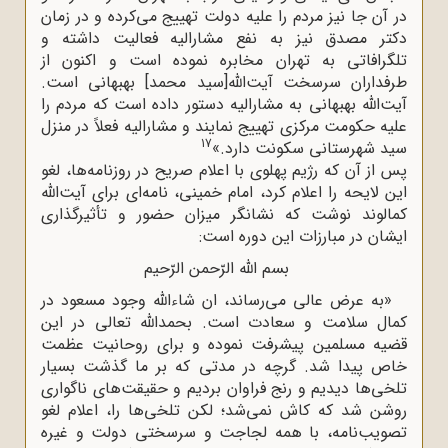
در آن جا نیز مردم را علیه دولت تهییج می‌کرده و در زمان
دکتر مصدق نیز به نفع مشارالیه فعالیت داشته و
تلگرافاتی به تهران مخابره نموده است و اکنون از
طرفداران سرسخت آیت‌الله[سید محمد] بهبهانی است.
آیت‌الله بهبهانی به مشارالیه دستور داده است که مردم را
علیه حکومت مرکزی تهییج نمایند و مشارالیه فعلاً در منزل
17
سید شهرستانی سکونت دارد.»
پس از آن که رژیم پهلوی با اعلام صریح در روزنامه‌ها، لغو
این لایحه را اعلام کرد، امام خمینی، نامه‌ای برای آیت‌الله
کمالوند نوشت که نشانگر میزان حضور و تأثیرگذاری
ایشان در مبارزات این دوره است:
بسم الله الرّحمن الرّحیم
«به عرض عالی می‌رساند، ان‌ شاءالله وجود مسعود در
کمال سلامت و سعادت است. بحمدالله تعالی در این
قضیه مسلمین پیشرفت نموده و برای روحانیت عظمت
خاص پیدا شد. گرچه در مدتی که بر ما گذشت بسیار
تلخی‌ها دیدیم و رنج فراوان بردیم و حقیقت‌های ناگواری
روشن شد که کاش نمی‌شد؛ لکن تلخی‌ها را، اعلام لغو
تصویب‌نامه، با همه لجاجت و سرسختی دولت و غیره