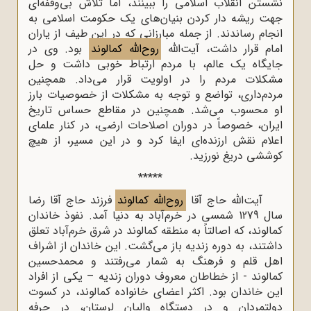
نشستن انقلاب اسلامی را ببینند، اما تلاش بی‌وقفه‌ای
جهت ریشه دار کردن بنیان‌های یک حکومت اسلامی به
انجام رساندند. از جمله مبارزانی که در این طیف از یاران
امام قرار داشت، آیت‌الله
روح‌الله کمالوند
بود. وی در
جایگاه یک عالم، با مردم ارتباط خوبی داشت و حل
مشکلات مردم را در اولویت قرار می‌داد. همچنین
مردم‌داری، تواضع و توجه به مشکلات از خصوصیات بارز
او محسوب می‌شد. همچنین در مقاطع حساس تاریخ
ایران، خصوصاً در دوران اصلاحات ارضی، در کنار علمای
اعلام نقش ارزنده‌ای ایفا کرد و در این مسیر، از هیچ
کوششی دریغ نورزید.
*****
آیت‌الله حاج آقا
روح‌الله کمالوند
فرزند حاج آقا رضا
سال 1279 شمسی در خرم‌آباد به دنیا آمد. نفوذ خاندان
کمالوند، که اصالتاً به منطقه کمالوند در شرق خرم‌آباد تعلق
داشتند، به دوره زندیه باز می‌گشت. این خاندان از اشراف
اهل قلم و فرهنگ به شمار می‌رفتند و محمدحسین
کمالوند - از خطاطان معروف دوران زندیه – یکی از افراد
این خاندان بود. اکثر اعضای خانواده کمالوند، در کسوت
دولتمردان و در دستگاه والیان لرستان، در حرفه