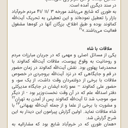
در سند دیگری آمده است:
به طوری که شایع می‌باشد مورخه 3 /11 /41 مردم خرم‌آباد
بازار را تعطیل نموده‌اند و این تعطیلی به تحریک آیت‌الله
کمالوند بوده و طبق اطلاع، بزرگان آنها در کوه‌ها مشغول
21
فعالیت می‌باشند.»
ملاقات با شاه
یکی از مسائل اصلی و مهمی که در جریان مبارزات مردم
و روحانیت به وقوع پیوست، ملاقات آیت‌الله کمالوند با
محمدرضا پهلوی بود. نقش آیت‌الله کمالوند در زمان حضور
در قم و جایگاهی که در نزد آیت‌الله بروجردی در خصوص
ملاقات با برخی از دولتمردان وقت داشت، از یک سو، و
حضور علی کمالوند – عمو زاده ایشان در جایگاه مدیرکلی
دفتر اسدالله علم که در آن وقت نخست‌وزیر بود - از دیگر
22
سو، موجب شد تا آیت‌الله کمالوند پس از آمدن به تهران
23
و مشورت با برخی از علما و از جمله آیت‌الله بهبهانی
با
شاه ملاقات نماید. اولین گزارش پیرامون این دیدار به این
شرح گزارش شد:
«همان طوری که در خرم‌آباد شایع بود که مشارالیه به