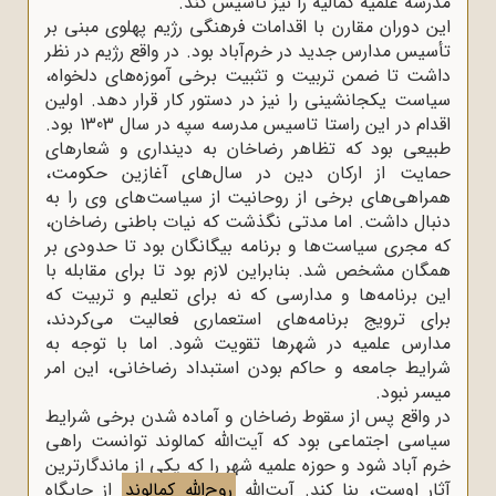
مدرسه علمیه کمالیه را نیز تأسیس کند.
این دوران مقارن با اقدامات فرهنگی رژیم پهلوی مبنی بر
تأسیس مدارس جدید در خرم‌آباد بود. در واقع رژیم در نظر
داشت تا ضمن تربیت و تثبیت برخی آموزه‌های دلخواه،
سیاست یکجانشینی را نیز در دستور کار قرار دهد. اولین
اقدام در این راستا تاسیس مدرسه سپه در سال 1303 بود.
طبیعی بود که تظاهر رضاخان به دینداری و شعارهای
حمایت از ارکان دین در سال‌های آغازین حکومت،
همراهی‌های برخی از روحانیت از سیاست‌های وی را به
دنبال داشت. اما مدتی نگذشت که نیات باطنی رضاخان،
که مجری سیاست‌ها و برنامه بیگانگان بود تا حدودی بر
همگان مشخص شد. بنابراین لازم بود تا برای مقابله با
این برنامه‌ها و مدارسی که نه برای تعلیم و تربیت که
برای ترویج برنامه‌های استعماری فعالیت می‌کردند،
مدارس علمیه در شهرها تقویت شود. اما با توجه به
شرایط جامعه و حاکم بودن استبداد رضاخانی، این امر
میسر نبود.
در واقع پس از سقوط رضاخان و آماده شدن برخی شرایط
سیاسی اجتماعی بود که آیت‌الله کمالوند توانست راهی
خرم آباد شود و حوزه علمیه شهر را که یکی از ماندگارترین
آثار اوست، بنا کند. آیت‌الله
روح‌الله کمالوند
از جایگاه