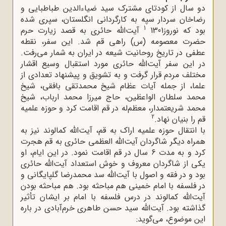
دو سال از کودتای مشترک سید ضیاءالدین طباطبایی و
رضاخان سردار سپه به کارگردانی انگلستان، سپری شده
1
بود که نوروز1301
آیت‌الله حائری به قصد زیارت حرم
حضرت معصومه (س) راهی قم شد. این سفر، نقطه
عطفی در تاریخ روحانیت شیعه در ایران به شمار می‌رفت.
در این سفر آیت‌الله حائری مورد استقبال وسیع اقشار
مختلف مردم قرار گرفت و به تشویق و پیشنهاد تعدادی از
علما، از جمله آیات عظام شیخ محمدتقی بافقی، شیخ
محمد سلطان الواعظین، حاج میرزا محمد ارباب، شیخ
محمد شریعتمدار، معظم‌له در قم اقامت کرد و حوزه علمیه
2
قم را بنیان نهاد.
با انتقال حوزه علمیه اراک به قم، آیت‌الله کمالوند نیز به
همراه دیگر شاگردان آیت‌الله العظمی حائری به قم هجرت
کرد و به مدت 6 سال در قم اقامت نمود. در این ایام، او
یکی از شاگردان معروف و خوش استعداد آیت‌الله حائری
بود و در فقه و اصول با آیت‌الله سد محمدرضا گلپایگانی و
در فلسفه با امام خمینى هم مباحثه بود. هم مباحثه بودن
آیت‌الله کمالوند در درس فلسفه با امام بر ایشان تأثیر
گذاشته بود. آیت‌الله سید حسن طاهری خرم‌آبادی در باره
این موضوع، می‌گوید: