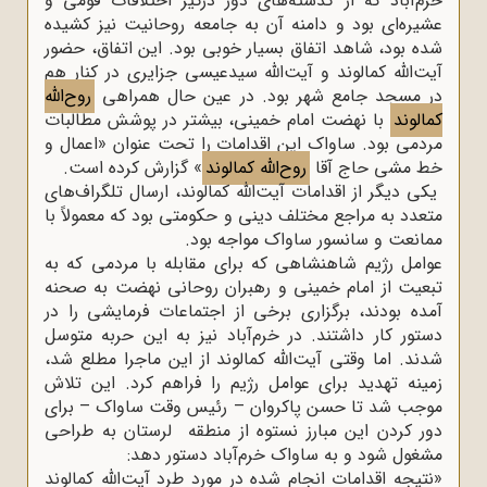
خرم‌آباد که از گذشته‌های دور درگیر اختلافات قومی و
عشیره‌ای بود و دامنه آن به جامعه روحانیت نیز کشیده
شده بود، شاهد اتفاق بسیار خوبی بود. این اتفاق، حضور
آیت‌الله کمالوند و آیت‌الله سیدعیسی جزایری در کنار هم
در مسجد جامع شهر بود. در عین حال همراهی
روح‌الله
کمالوند
با نهضت امام خمینی، بیشتر در پوشش مطالبات
مردمی بود. ساواک این اقدامات را تحت عنوان «اعمال و
خط مشی حاج آقا
روح‌الله کمالوند
» گزارش کرده است.
یکی دیگر از اقدامات آیت‌الله کمالوند، ارسال تلگراف‌های
متعدد به مراجع مختلف دینی و حکومتی بود که معمولاً با
ممانعت و سانسور ساواک مواجه بود.
عوامل رژیم شاهنشاهی که برای مقابله با مردمی که به
تبعیت از امام خمینى و رهبران روحانی نهضت به صحنه
آمده بودند، برگزاری برخی از اجتماعات فرمایشی را در
دستور کار داشتند. در خرم‌آباد نیز به این حربه متوسل
شدند. اما وقتی آیت‌الله کمالوند از این ماجرا مطلع شد،
زمینه تهدید برای عوامل رژیم را فراهم کرد. این تلاش
موجب شد تا حسن پاکروان – رئیس وقت ساواک – برای
دور کردن این مبارز نستوه از منطقه لرستان به طراحی
مشغول شود و به ساواک خرم‌آباد دستور دهد:
«نتیجه اقدامات انجام شده در مورد طرد آیت‌الله کمالوند