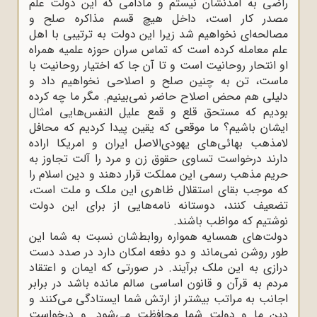
راضى به آمدنشان نیستم و مادامى که این دولت علم
مصدر کار است، داخل هیچ قسم مذاکره صلح و
مصالحه‌اى نخواهیم شد زیرا این دولت به ترتیبى با اهل
علم معامله کرده است که تماس سران حوزه علمیه همراه
او انتحار روحانیت است و تا آن جا که اختیار روحانیت با
ماست، تن به چنین صلح و اصلاحى نخواهیم داد و
دلیلى هم محض اصلاح حاضر نمى‌بینیم. مگر ما چه کرده
بودیم که مستحق قلع و قمع علیل النفس‌هایى امثال
ایشان باشیم؟ ما موقعى که یقین پیدا کردیم که محافل
لامذهب بهائی‌هاى یهودى‌الاصل ایران و امریکا اراده
دارند درخواست تساوى حقوق زن و مرد را آلت تجاوز به
حریم مذهب رسمى این مملکت قرار دهند و دین اسلام را
که موجب بقاى استقلال ظاهرى این ملک و ملت است،
تضعیف کنند، دوستانه نامه‌هایى از براى این دولت
نوشتیم که مواظب باشند.
دولت‌هاى همسایه همواره روابط‌شان نسبت به شما این
طور روشن نمى‌ماند و دو دفعه امکان دارد در صدد دست
درازى به این ملک برآیند. در صورتى که ایمان و اعتقاد
مردم به قرآن و قانون اساسى سالم مانده باشد در برابر
اجانب به مراتب بیشتر از ارتش شما ایستادگى مى‌کنند و
دین ما و دولت شما محافظت مى‌شود. و درخواست