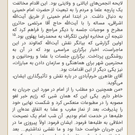
لایحه انجمن‌های ایالتی و ولایتی بود. این اقدام مخالفت
یک پارچه علما و مردم را به تبعیت از حضرت امام خمینى
به دنبال داشت. در ابتدا امام خمینى از طریق آیت‌الله
اشراقی، مساله را با آیت‌الله حاج آقا مرتضی حائری
مطرح و موجبات جلسه با دیگر مراجع را فراهم کرد که
15
نتیجه آن مخابره اولین تلگراف به محمدرضا پهلوی بود.
اولین گزارشی که بیانگر نقش آیت‌الله کمالوند در این
ماجراست، اخبار برگزاری مراسمی بود که در آن به
روشنگری پرداخت. برگزاری جلسات با علما و روحانیون و
محترمین شهر برای هماهنگی و سازمان دادن به مبارزات،
نیز یکی دیگر از این اقدامات بود.
آقای طاهری خرم‌آبادی در باره نقش و تأثیرگذاری ایشان،
می‌گوید:
«من همچنین دو مطلب را از امام در مورد این جریان به
خاطر دارم. یکی این که همان شبی که رژیم خبر لغو
مصوبه را در مطبوعات منعکس کرد و شکست نهایی خود
را پذیرفت، بعد از نماز مغرب و عشا به اتفاق عده‌ای از
طلبه‌ها در خدمت امام بودیم. آن شب امام یک نصیحت
اخلاقی به طلبه‌ها فرمود. ایشان فرمود: اولاً پیروزی ما در
این جریان خواست خدا بود و ما نقشی نداشتیم... بعد