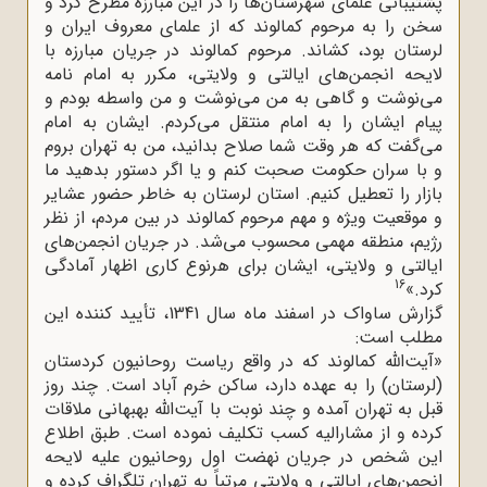
پشتیبانی علمای شهرستان‌ها را در این مبارزه مطرح کرد و
سخن را به مرحوم کمالوند که از علمای معروف ایران و
لرستان بود، کشاند. مرحوم کمالوند در جریان مبارزه با
لایحه انجمن‌های ایالتی و ولایتی، مکرر به امام نامه
می‌نوشت و گاهی به من می‌نوشت و من واسطه بودم و
پیام ایشان را به امام منتقل می‌کردم. ایشان به امام
می‌گفت که هر وقت شما صلاح بدانید، من به تهران بروم
و با سران حکومت صحبت کنم و یا اگر دستور بدهید ما
بازار را تعطیل کنیم. استان لرستان به خاطر حضور عشایر
و موقعیت ویژه و مهم مرحوم کمالوند در بین مردم، از نظر
رژیم، منطقه مهمی محسوب می‌شد. در جریان انجمن‌های
ایالتی و ولایتی، ایشان برای هرنوع کاری اظهار آمادگی
16
کرد.»
گزارش ساواک در اسفند ماه سال 1341، تأیید کننده این
مطلب است:
«آیت‌الله کمالوند که در واقع ریاست روحانیون کردستان
(لرستان) را به عهده دارد، ساکن خرم آباد است. چند روز
قبل به تهران آمده و چند نوبت با آیت‌الله بهبهانی ملاقات
کرده و از مشارالیه کسب تکلیف نموده است. طبق اطلاع
این شخص در جریان نهضت اول روحانیون علیه لایحه
انجمن‌های ایالتی و ولایتی مرتباً به تهران تلگراف کرده و