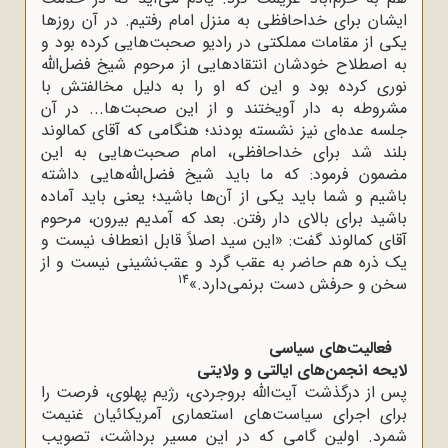
ایشان برای خداحافظی به منزل امام رفتیم. در آن روزها
یکی از مقامات مملکتی در رادیو صحبت‌هایی کرده بود و
به اصطلاح خودشان انتقادهایی از مرحوم شیخ فضل‌الله
نوری کرده بود و این که او را به دلیل مخالفتش با
مشروطه به دار آویختند و از این صحبت‌ها... در آن
جلسه عده‌ای نیز نشسته بودند؛ هنگامی که آقای کمالوند
بلند شد برای خداحافظی، امام صحبت‌هایی به این
مضمون فرمود: که ما باید شیخ فضل‌الله‌هایی داشته
باشیم و شما باید یکی از آن‌ها باشید؛ یعنی باید آماده
باشید برای بالای دار رفتن. بعد که آمدیم بیرون، مرحوم
آقای کمالوند گفت: «این سید اصلاً قابل انعطاف نیست و
یک ذره هم حاضر به عقب گرد و عقب‌نشینی نیست و از
14
سخن و حرفش دست برنمی‌دارد.»
فعالیت‌های سیاسی
لایحه انجمن‌های ایالتی و ولایتی
پس از درگذشت آیت‌الله بروجردی، رژیم پهلوی، فرصت را
برای اجرای سیاست‌های استعماری آمریکائیان غنیمت
شمرد. اولین گامی که در این مسیر برداشت، تصویب