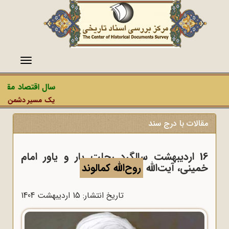
منو
سال اقتصاد مقاومت
یک مسیر دشمن، عملیات
مقالات با درج سند
16 اردیبهشت سالگرد رحلت یار و یاور امام
خمینی، آیت‌الله
روح‌الله کمالوند
تاریخ انتشار: 15 ارديبهشت 1404