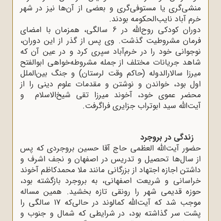
منشی‌گری یا مستوفی‌گری و بعضی از آن‌ها نیز در شهر
خرم آباد نایب‌الحکومه بودند.
دوران کودکی روح‌الله در 6 سالگی، همزمان با امضای
فرمان مشروطیت گذشت. وی پس از گذر از این دوران،
نوجوانی خود را در خرم‌آباد سپری کرد و در عین آن که
شاهد جریانات مختلف از جمله مشروطه‌خواهی ابوالفتح
میرزا سالارالدوله (حاکم وقت لرستان) و جنگ بین‌الملل
اول بود، خواندن و نوشتن و مقدمات علوم دینی را از
محضر عموی خود، آخوند میرزا تقی شیخ‌الاسلام و
آیت‌الله سید ابوتراب جزایری فراگرفت.
زندگی در بروجرد
حضور آیت‌الله العظمی حاج آقا حسین بروجردی که پس
از سال‌ها تحصیل و تدریس در اصفهان و نجف اشرف و
داشتن اجازه اجتهاد از بزرگانی مانند ملا محمدکاظم آخوند
خراسانی و شریعت اصفهانی، به بروجرد بازگشته بود،
حوزه قدیمی شهر را رونقی تازه بخشید. همین مساله
موجب شد که آیت‌الله کمالوند در حالی‌که 17 سالگی را
پشت سر گذاشته بود، در شرایطی که شمال و جنوب و