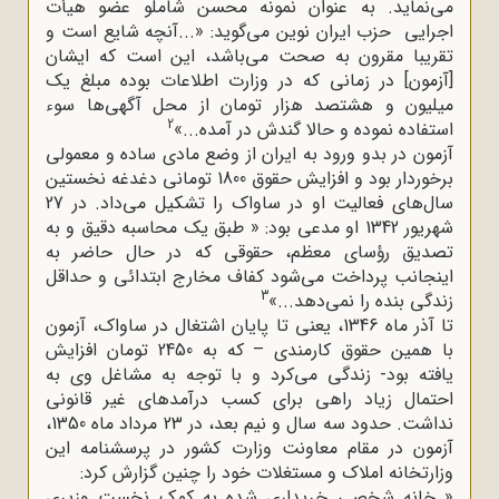
می‌نماید. به عنوان نمونه محسن شاملو عضو هیأت
اجرایی حزب ایران نوین می‌گوید: «...آنچه شایع است و
تقریبا مقرون به صحت می‌باشد، این است که ایشان
[آزمون] در زمانی که در وزارت اطلاعات بوده مبلغ یک
میلیون و هشتصد هزار تومان از محل آگهی‌ها سوء
2
استفاده نموده و حالا گندش در آمده...»
آزمون در بدو ورود به ایران از وضع مادی ساده و معمولی
برخوردار بود و افزایش حقوق 1800 تومانی دغدغه نخستین
سال‌های فعالیت او در ساواک را تشکیل می‌داد. در 27
شهریور 1342 او مدعی بود: « طبق یک محاسبه دقیق و به
تصدیق رؤسای معظم، حقوقی که در حال حاضر به
اینجانب پرداخت می‌شود کفاف مخارج ابتدائی و حداقل
3
زندگی بنده را نمی‌دهد...»
تا آذر ماه 1346، یعنی تا پایان اشتغال در ساواک، آزمون
با همین حقوق کارمندی – که به 2450 تومان افزایش
یافته بود- زندگی می‌کرد و با توجه به مشاغل وی به
احتمال زیاد راهی برای کسب درآمدهای غیر قانونی
نداشت. حدود سه سال و نیم بعد، در 23 مرداد ماه 1350،
آزمون در مقام معاونت وزارت کشور در پرسشنامه این
وزارتخانه املاک و مستغلات خود را چنین گزارش کرد:
« خانه شخصی خریداری شده به کمک نخست وزیری