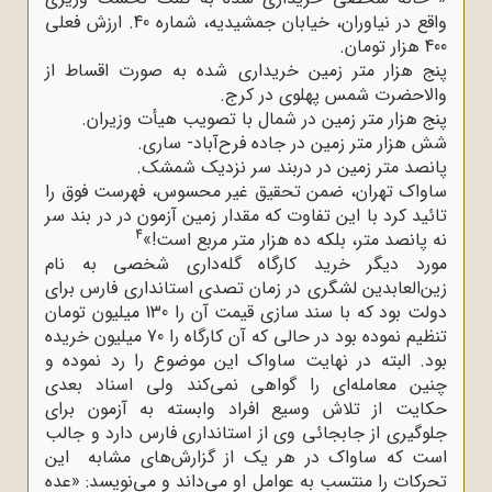
واقع در نیاوران، خیابان جمشیدیه، شماره 40. ارزش فعلی
400 هزار تومان.
پنج هزار متر زمین خریداری شده به صورت اقساط از
والاحضرت شمس پهلوی در کرج.
پنج هزار متر زمین در شمال با تصویب هیأت وزیران.
شش هزار متر زمین در جاده فرح‌آباد- ساری.
پانصد متر زمین در دربند سر نزدیک شمشک.
ساواک تهران، ضمن تحقیق غیر محسوس، فهرست فوق را
تائید کرد با این تفاوت که مقدار زمین آزمون در در بند سر
4
نه پانصد متر، بلکه ده هزار متر مربع است!»
مورد دیگر خرید کارگاه گله‌داری شخصی به نام
زین‌العابدین لشگری در زمان تصدی استانداری فارس برای
دولت بود که با سند سازی قیمت آن را 130 میلیون تومان
تنظیم نموده بود در حالی که آن کارگاه را 70 میلیون خریده
بود. البته در نهایت ساواک این موضوع را رد نموده و
چنین معامله‌ای را گواهی نمی‌کند ولی اسناد بعدی
حکایت از تلاش وسیع افراد وابسته به آزمون برای
جلوگیری از جابجائی وی از استانداری فارس دارد و جالب
است که ساواک در هر یک از گزارش‌های مشابه این
تحرکات را منتسب به عوامل او می‌داند و می‌نویسد: «عده