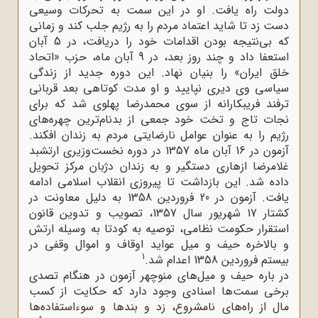
دولت راه یافت. او در این سمت به تحرکات وسیعى
دست زد تا شاید اعتماد مردم را به رژیم جلب کند و زمانى
که بى‌نتیجه بودن اقدامات خود را دریافت، در 5 آبان
استعفا داد و چند روز بعد، در 9 آبان ماه، حزب «اتحاد
خلق ایران» را بنیان نهاد. این دوره جدید از زندگى
سیاسى وى دیرى نپایید و او مدت کوتاهى بعد قربانى
ترفند فریبکارانه از سوى محمدرضا پهلوى شد که براى
نجات تاج و تخت خود جمعى از بدنام‌ترین چهره‌هاى
رژیم را به عنوان عوامل نارضایتى مردم به زندان افکند.
آزمون در 16 آبان ماه 1357 در دوره نخست‌وزیرى ارتشبد
غلامرضا ازهارى دستگیر و به زندان دژبان مرکز تحویل
داده شد. این بازداشت تا پیروزى انقلاب اسلامى ادامه
یافت. آزمون در 20 فروردین 1358 به دلیل معاونت در
کشتار 17 شهریور سال 1357، تصویب و تدوین قانون
استقرار حکومت نظامى، توصیه به کودتا به وسیله ارتش
و بالاخره حیف و میل عواید اوقاف و اموال وقفى در
1
بیستم فروردین 1358 اعدام شد.
در باره حیف و میل‌های منوچهر آزمون در هنگام تصدی
برخی سمت‌ها اسنادی وجود دارد که حکایت از کسب
مال از راه‌های نامشروع، زد و بندها و سوءاستفاده‌ها