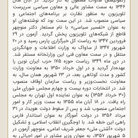
(کمونیسم) ساواک مشغول به کار گردید. در آبان سال
1346 به سمت مشاور عالى و معاون سیاسى سرپرست
تلویزیون به منظور نظارت بر برنامه‌هاى اجتماعى و
سیاسى منصوب شد. در این سمت بود که نوشته‌هاى او
به عنوان «تفسیر سیاسى» با نام مستعار دکتر منوچهر
قاطع از شبکه‌هاى تلویزیون پخش گردید. آزمون در 29
فروردین 1347 به ریاست کل خبرگزارى پارس رسید و در 20
شهریور 1347 از ساواک به وزارت اطلاعات و جهانگردى
منتقل و در سمت معاون فنى این وزارتخانه مستقر شد.
در دی ماه 1349 ریاست حوزه 175 حزب ایران نوین را
عهده‌دار گردید و در اول خرداد 1350 به معاونت وزارت
کشور و مدت کوتاهى بعد، در 23 شهریور همان سال، به
معاونت نخست‌وزیر و ریاست سازمان اوقاف منصوب
شد. در انتخابات دوره بیست و چهارم مجلس شوراى ملى
(30 خرداد 1354) به عنوان نماینده اول تهران به مجلس
راه یافت. در 18 آبان ماه 1355 به سمت وزیر کار و امور
اجتماعى منصوب شد و پس از سقوط دولت هویدا، در 31
مرداد 1356 در دولت آموزگار به عنوان استاندار فارس
راهى این خطه شد. با اوجگیرى انقلاب اسلامی و تشکیل
دولت «آشتى ملى» جعفر شریف امامى، منوچهر آزمون در
5 شهریور 1357، به عنوان وزیر مشاور در امور اجرائى به