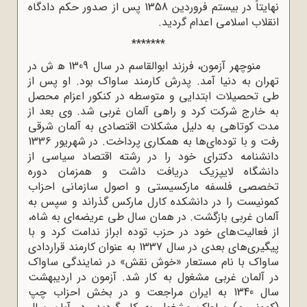
نهایتاً در بیستم فروردین 1358 پس از صدور حکم دادگاه
انقلاب اسلامی اعدام گردید.
*******
منوچهر آزمون، فرزند ابوالقاسم در سال 1309 ﻫ ش در
تهران به دنیا آمد. پدرش کارمند ساواک بود. او پس از
طى تحصیلات ابتدایى و متوسطه در کنکور اعزام محصل
به خارج شرکت کرد و راهى آلمان غربى شد. وی بعد از
مدت کوتاهى به دلیل مشکلات اقتصادى به آلمان شرقى
رفت و با توده‌اى‌ها به همکاری پرداخت. در شهریور 1336
دانشنامه دکتراى خود را در رشته اقتصاد سیاسى از
دانشگاه لایپزیک دریافت داشت و همزمان دوره
تخصصى فلسفه مارکسیستى و اصول سازمانى احزاب
کمونیست را در دانشکده کارل مارکس گذراند و سپس به
آلمان غربى بازگشت. در همان سال طى عریضه‌اى به شاه،
از فعالیت‌هاى خود در حزب توده ابراز ندامت کرد و با
پیگیرى‌هاى بعدى در سال 1337 به عنوان کارمند قراردادى
ساواک با نام مستعار «خوش نقش» در نمایندگى ساواک
در آلمان غربى مشغول به کار شد. آزمون در اردیبهشت
سال 1340 به ایران مراجعت و در بخش احزاب چپ