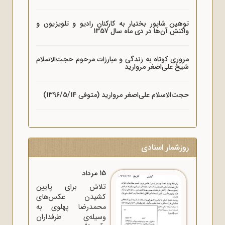
توهین شاپور بختیار به کارکنان رادیو و تلویزیون و
واکنش آن‌ها در دی ماه سال 1357
مروری کوتاه به زندگی و مبارزات مرحوم حجت‌الاسلام
شیخ علی‌اصغر مروارید
حجت‌الاسلام علی‌اصغر مروارید (متوفی 1396/5/14)
روزشمار اسنادی
15 مرداد
تلاش برای پایین
کشیدن عکس‌های
محمدرضا پهلوی به
وسیله‌ی طرفداران