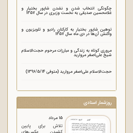
چگونگی انتخاب شدن و نشدن شاپور بختیار و
غلامحسین صدیقی به نخست وزیری در سال 1357
توهین شاپور بختیار به کارکنان رادیو و تلویزیون و
واکنش آن‌ها در دی ماه سال 1357
مروری کوتاه به زندگی و مبارزات مرحوم حجت‌الاسلام
شیخ علی‌اصغر مروارید
حجت‌الاسلام علی‌اصغر مروارید (متوفی 1396/5/14)
روزشمار اسنادی
15 مرداد
تلاش برای پایین
کشیدن عکس‌های