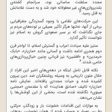
مجدد سلطنت ساسانی بود، سرانجام کشته‌ی
بلندپروازی‌های غیر معقولانه خود شد و به دست غلامانش
3
به قتل رسید.
این حرکت‌های نظامی با وجود گستردگی جغرافیایی
برخی از آنها، نه‌تنها هرگز تأثیر عمیقی بر توده‌های مردم بر
جای نگذاشت که بر سیر صعودی گروش به اسلام نیز
نتوانست تأثیر گذارد.
ستیز علیه سیادت اعراب و گسترش اسلام، تا اواخر قرن
دوم هجری ادامه داشت و کسانی مانند «مازیار»، «بابک
خرمدین» و «افشین» نیز قربانی چنین خیال‌پردازی‌های
4
خامی ‌شدند.
نکته قابل تامل اینکه در دهه‌ی‌های اخیر این افراد از
خلال متون تاریخی به وسیله روشنفکران ضد دین بیرون
کشیده شده و حیات مجددی یافته‌اند. نمایش نامه
«مازیار» تالیف «صادق هدایت» که با مقدمه‌ی «مجتبی
مینوی» نگاشته شده است، بخشی از این کوشش‌ها را
نشان می‌دهد.
به موازات این اقدامات خشونت بار و زودگذر، حرکتی
بطیء، عمیق و حساب شده از همان نخستین روزهای