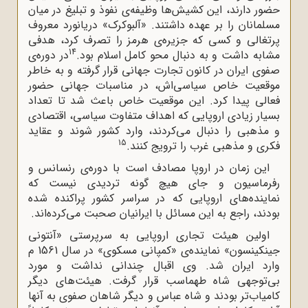
حضور دارند، این کشیش‌ها وظیفه‌ی نفوذ و تبلیغ در میان
مسلمانان را بر عهده داشتند. «آلبوکرک» دریانورد معروف
پرتغالی و کسی که جزیره‌ی هرمز را تصرف کرد، هدفی
14
مشابه داشت و به دنبال محو کامل اسلام بود.
در دوره‌ی
صفوی ایران در کانون تجارت جهانی قرار گرفته و به خاطر
موقعیت خاص سیاسی‌اش، در مناسبات جهانی حضور
فعالی پیدا کرد. این موقعیت خاص باعث شد تا تعداد
بسیار زیادی اروپایی که اهداف متفاوت سیاسی، اقتصادی
و مذهبی را دنبال می‌کردند، وارد کشور شوند و عقاید
15
فکری و مذهبی غرب را ترویج کنند.
این زمان در اروپا مصادف است با دوره‌ی رنسانس و
رفرماسیون و جای هیچ گونه تردیدی نیست که
نماینده‌‌های اروپایی که در سراسر کشور پراکنده شده
بودند، راجع به این مسائل با ایرانیان صحبت می‌کرده‌اند.
اولین هیئت تجاری اروپایی به سرپرستی «آنتونی
جینکینسون» نماینده‌ی «کمپانی مسکوی» در سال 1561 م
وارد ایران شد. وی اقبال چندانی نداشت و مورد
بی‌توجهی شاه طهماسب قرار گرفت. هیئت‌های دیگر
کامیاب‌تر بودند و شاه عباس و دیگر شاهان صفوی به آنها