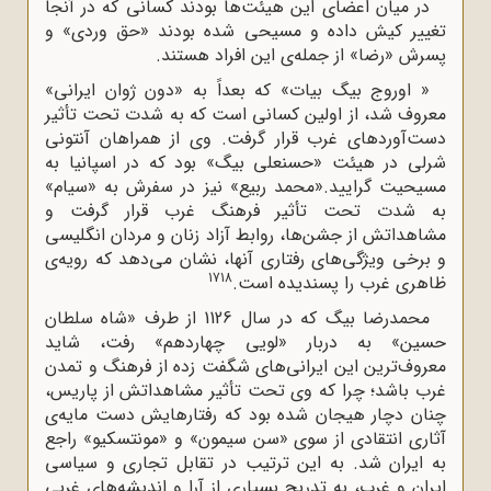
در میان اعضای این هیئت‌ها بودند کسانی که در آنجا
تغییر کیش داده و مسیحی شده بودند «حق وردی» و
پسرش «رضا» از جمله‌ی این افراد هستند.
« اوروج بیگ بیات» که بعداً به «دون ژوان ایرانی»
معروف شد، از اولین کسانی است که به شدت تحت تأثیر
دست‌آوردهای غرب قرار گرفت. وی از همراهان آنتونی
شرلی در هیئت «حسنعلی بیگ» بود که در اسپانیا به
مسیحیت گرایید.
«محمد ربیع» نیز در سفرش به «سیام»
به شدت تحت تأثیر فرهنگ غرب قرار گرفت و
مشاهداتش از جشن‌ها، روابط آزاد زنان و مردان انگلیسی
و برخی ویژگی‌های رفتاری آنها، نشان می‌دهد که رویه‌ی
17
18
ظاهری غرب را پسندیده است.
محمدرضا بیگ که در سال 1126 از طرف «شاه سلطان
حسین» به دربار «لویی چهاردهم» رفت، شاید
معروف‌ترین این ایرانی‌های شگفت زده از فرهنگ و تمدن
غرب باشد؛ چرا که وی تحت تأثیر مشاهداتش از پاریس،
چنان دچار هیجان شده بود که رفتارهایش دست مایه‌ی
آثاری انتقادی از سوی «سن سیمون» و «مونتسکیو» راجع
به ایران شد. به این ترتیب در تقابل تجاری و سیاسی
ایران و غرب، به تدریج بسیاری از آرا و اندیشه‌های غربی