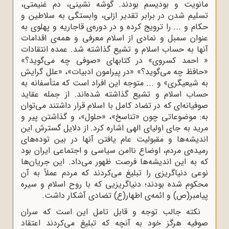
مانویت و بودیسم بودند. گوشه نشینی، دم غنیمتی،
تسلیم شدن در برابر تقدیر ازلی، وابستگی به سلاطین و
حکام و ... را ترویج کرده و در دوره‌ی قاجاریه و پهلوی به
عنوان سمبل و نمادی از اسلام معرفی و همه‌ی اقدامات
آنها به حساب اسلام و تشیع گذاشته شد. عمده انتقادات
« احمد کسروی» در کتابهای «صوفی چه می‌گوید؟»
«حافظ چه می‌گوید؟» «در پیرامون ادبیات»، «علل گرایش
به شیعیگری» و ... متوجه این افراد است که متأسفانه به
حساب اسلام و تشیع گذاشته شده‌اند. از جمله عقاید
صوفیانه‌ای که در تضاد کامل با اسلام قرار داشتند می‌توان
به: موضوعاتی چون «تناسخ»، «حلول»، و گذاشتن پیر و
مرید به جای اولیای الهی اشاره کرد.
از دلایل گسترش این
اندیشه‌ها و مقبولیت عام یافتن آنها در بین توده‌های
رمیده‌ی مردم، اوضاع ناامن سیاسی و اجتماعی ایران بود
که به این اندیشه‌ها فرصت ظهور می‌داد. این جریان‌ها
نوعی دنیاگریزی را تبلیغ می‌کردند که مردم عملاً به آن
محکوم شده بودند؛ دنیاگریزیی که با روح اسلام و سیره
پیامبر(ص) و ائمه‌ی اطهار(ع) تضادی آشکار داشت.
نکته جالب توجه و قابل تامل این است که سران
صوفیه هرگز خود به آنچه که تبلیغ می‌کردند اعتقاد