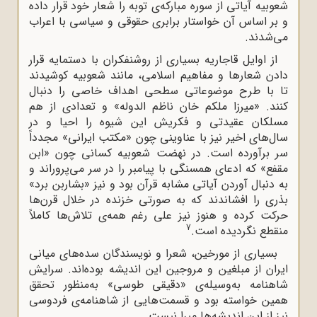
شعوبیه آیاتی از سوره‌ مبارکه‌ی توبه را شعار خود قرار داده
و بر اساس آن خواستار برابری حقوقی و سیاسی با اعراب
می‌شدند.
از اوایل قاجاریه بسیاری از روشنفکران با دستمایه قرار
دادن شعارها و مفاهیم اسلامی، مانند شعوبیه کوشیدند
تا با طرح موضوعاتی سطحی اهداف خاصی را دنبال
کنند. «میرزا ملکم خان ناظم الدوله» و تعدادی از هم
مسلکان عقیدتی و فکریش این شیوه را احیا و در
سال‌های اخیر نیز با عناوینی چون «مکتب ایرانی» مجدداً
سر برآورده‌ است. در نهضت شعوبیه کسانی چون «ابن
مقفع»
که ادعای همسنگی با پیامبر را در سر می‌پروراند و
به دنبال آوردن آیاتی مشابه قرآن بود و نیز «بشاربن برد»
بذری را افشاندند که به صورتی خزنده در خلال قرن‌ها
حرکت کرده و هنوز نیز علی رغم همه‌ی تلاش‌ها کاملاً
7
منقطع نگردیده است.
بسیاری از مورخین، شعرا و نویسندگان سده‌های میانی
ایران از مبلغین و مروجین این اندیشه بوده‌اند. سرایش
شاهنامه به‌وسیله‌ی «دقیقی طوسی» به‌منظور تحقق
همین خواسته بود و قسمت‌هایی از شاهنامه‌ی فردوسی
نیز از این اندیشه‌ها مبرا نیست.