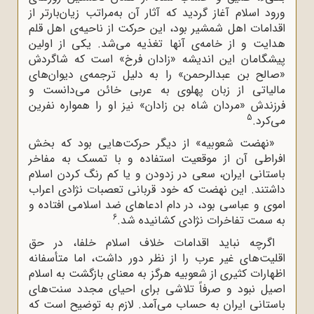
ورود اسلام آغاز گردید که آثار آن به‌مراتب زیان‌بارتر از
اقدامات اهل شمشیر بود، این حرکت از ناحیه‌ی اهل قلم
هدایت و از خامه‌ی آنها تغذیه می‌شد. یکی از اولین
پیشگامان این اندیشه «زادان فرخ» است که شاگردش
«صالح بن عبدالرحمن» را به دلیل ترجمه‌ی دیوان‌های
مالیاتی از زبان پهلوی به عربی خائن می‌دانست و
فرزندش «مردان شاه بن زادان» نیز او را همواره نفرین
5
می‌کرد.
«نهضت شعوبیه» از دیگر حرکت‌هایی بود که بخش
افراطی آن از موقعیت استفاده و با تمسک به مفاخر
باستانی ایران، سعی در زدودن و یا کم رنگ کردن اسلام
داشتند. این نهضت که خود قربانی تعصبات نژادی اعراب
اموی و عباسی بود، در دام ادعاهای ضد اسلامی افتاده و
6
به سمت تفاخرات نژادی کشانیده شد.
اگرچه نباید اقدامات خلاف اسلام خلفا، در حق
اقلیت‌های غیر عرب را از نظر دور داشت، اما متأسفانه
اظهارات کثیری از شعوبیه هرگز به معنای بازگشت به اسلام
اصیل نبود و صرفاً تلاشی برای احیای مجدد سنت‌های
باستانی ایران به حساب می‌آمد. لازم به توضیح است که