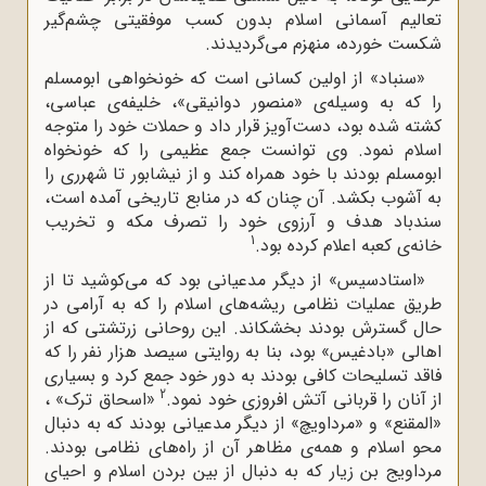
تعالیم آسمانی اسلام بدون کسب موفقیتی چشم‌گیر
شکست خورده، منهزم می‌گردیدند.
«سنباد» از اولین کسانی است که خونخواهی ابومسلم
را که به وسیله‌ی «منصور دوانیقی»، خلیفه‌ی عباسی،
کشته شده بود، دست‌آویز قرار داد و حملات خود را متوجه
اسلام نمود. وی ‌توانست جمع عظیمی را که خونخواه
ابومسلم بودند با خود همراه کند و از نیشابور تا شهرری را
به آشوب بکشد. آن چنان که در منابع تاریخی آمده است،
سندباد هدف و آرزوی خود را تصرف مکه و تخریب
1
خانه‌ی کعبه اعلام کرده بود.
«استادسیس» از دیگر مدعیانی بود که می‌کوشید تا از
طریق عملیات نظامی ریشه‌های اسلام را که به آرامی در
حال گسترش بودند بخشکاند. این روحانی زرتشتی که از
اهالی «بادغیس» بود، بنا به روایتی سیصد هزار نفر را که
فاقد تسلیحات کافی بودند به دور خود جمع کرد و بسیاری
2
از آنان را قربانی آتش افروزی خود نمود.
«اسحاق ترک» ،
«المقنع» و «مرداویچ» از دیگر مدعیانی بودند که به دنبال
محو اسلام و همه‌ی مظاهر آن از راه‌های نظامی بودند.
مرداویج بن زیار که به دنبال از بین بردن اسلام و احیای