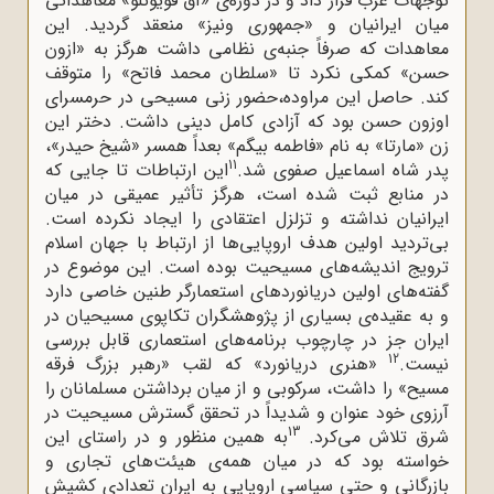
توجهات غرب قرار داد و در دوره‌ی «آق قویونلو» معاهداتی
میان ایرانیان و «جمهوری ونیز» منعقد گردید. این
معاهدات که صرفاً جنبه‌ی نظامی داشت هرگز به «ازون
حسن» کمکی نکرد تا «سلطان محمد فاتح» را متوقف
کند. حاصل این مراوده،حضور زنی مسیحی در حرمسرای
اوزون حسن بود که آزادی کامل دینی داشت. دختر این
زن «مارتا» به نام «فاطمه بیگم» بعداً همسر «شیخ حیدر»،
11
پدر شاه اسماعیل صفوی شد.
این ارتباطات تا جایی که
در منابع ثبت شده است، هرگز تأثیر عمیقی در میان
ایرانیان نداشته و تزلزل اعتقادی را ایجاد نکرده است.
بی‌تردید اولین هدف اروپایی‌ها از ارتباط با جهان اسلام
ترویج اندیشه‌های مسیحیت بوده است. این موضوع در
گفته‌های اولین دریانوردهای استعمارگر طنین خاصی دارد
و به عقیده‌ی بسیاری از پژوهشگران تکاپوی مسیحیان در
ایران جز در چارچوب برنامه‌های استعماری قابل بررسی
12
نیست.
«هنری دریانورد» که لقب «رهبر بزرگ فرقه
مسیح» را داشت، سرکوبی و از میان برداشتن مسلمانان را
آرزوی خود عنوان و شدیداً در تحقق گسترش مسیحیت در
13
شرق تلاش می‌کرد.
به همین منظور و در راستای این
خواسته بود که در میان همه‌ی هیئت‌های تجاری و
بازرگانی و حتی سیاسی اروپایی به ایران تعدادی کشیش