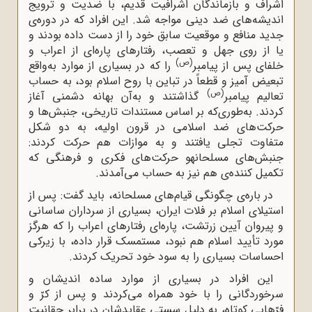
اشراف و بازماندگان اشرافیت قدیم، با ضدیت و ترویج
اندیشه‌های ضد دینی مواجه شد. این افراد که در دوره‌ی
جدید منافع و موقعیت سابق خود را از دست داده بودند و
یا از روی جهل و تعصب، رفتارهای پاره‌ای از اعراب و
(ص)
خلفای پس از پیامبر
را که در بسیاری از موارد به‌واقع
تبعیض آمیز و قطعاً در تباین با روح اسلام بود، به حساب
(ص)
تعالیم پیامبر
‌گذاشتند و به‌آن بهانه دشمنی آغاز
کردند. به‌طوری‌که بر اساس مستندات تاریخی، جنبش‌ها و
حرکت‌های‌ ضد اسلامی در قرون اولیه، به دو شکل
متفاوت تجلی یافتند و به موازات هم حرکت کردند:
جنبش‌های مسلحانهو حرکت‌های فکری و فرهنگی که
تکمیل کننده‌ی هم نیز به حساب می‌آمدند.
در باره‌ی چگونگی قیام‌های مسلحانه، باید گفت: پس از
استیلای اسلام بر فلات ایران، بسیاری از سرداران ساسانی
و پیروان آیین زرتشت، پاره‌ای رفتارهای اعراب را که هرگز
مورد تأیید اسلام هم نبود، مستمسک قرار داده، با زیرکی
احساسات بسیاری را به سود خود تحریک کردند.
این افراد در بسیاری از موارد ساده اندیشان و
سرخوردگانی را با خود همراه می‌کردند و پس از کرّ و
فرّهایی کوتاه، به دلیل سستی عقایدشان در برابر حقانیت