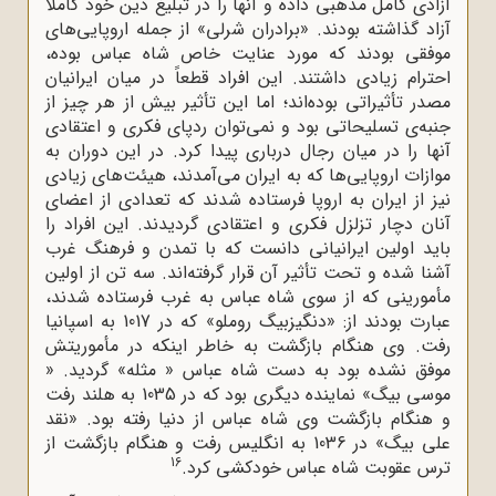
آزادی کامل مذهبی داده و آنها را در تبلیغ دین خود کاملاً
آزاد گذاشته بودند. «برادران شرلی» از جمله اروپایی‌های
موفقی بودند که مورد عنایت خاص شاه عباس بوده،
احترام زیادی داشتند. این افراد قطعاً در میان ایرانیان
مصدر تأثیراتی بوده‌اند؛ اما این تأثیر بیش از هر چیز از
جنبه‌ی تسلیحاتی بود و نمی‌توان ردپای فکری و اعتقادی
آنها را در میان رجال درباری پیدا کرد. در این دوران به
موازات اروپایی‌ها که به ایران می‌آمدند، هیئت‌های زیادی
نیز از ایران به اروپا فرستاده ‌شدند که تعدادی از اعضای
آنان دچار تزلزل فکری و اعتقادی ‌گردیدند. این افراد را
باید اولین ایرانیانی دانست که با تمدن و فرهنگ غرب
آشنا شده و تحت تأثیر آن قرار گرفته‌اند. سه تن از اولین
مأمورینی که از سوی شاه عباس به غرب فرستاده شدند،
عبارت بودند از: «دنگیزبیگ روملو» که در 1017 به اسپانیا
رفت. وی هنگام بازگشت به خاطر اینکه در مأموریتش
موفق نشده بود به دست شاه عباس « مثله» گردید. «
موسی بیگ» نماینده دیگری بود که در 1035 به هلند رفت
و هنگام بازگشت وی شاه عباس از دنیا رفته بود. «نقد
علی بیگ» در 1036 به انگلیس رفت و هنگام بازگشت از
16
ترس عقوبت شاه عباس خودکشی کرد.