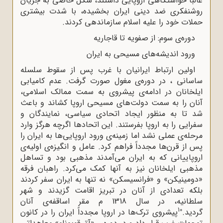
غالباً خواستگاهی اروپایی داشتند، شکل خاصی به جریان
روشنفکری ضد دینی ایران بخشیده، با شدت بیشتری
حملات خود را علیه اسلام سازماندهی ‌کردند.
دوره‌ی سوم: از صفویه تا قاجاریه
ورود اندیشه‌های مسیحی به ایران
اولین ارتباط ایرانیان با غرب پس از سقوط سلسله‌
ساسانی ، در دوره‌ی مغول صورت گرفت. عدم کامیابی
ایلخانان در ادامه‌ی پیشروی به سمت ممالک اسلامی،
آنان را به سمت دولت‌های مسیحی اروپا کشاند و باعث
شد تا به منظور ایجاد اتحادی سیاسی، نمایندگان و
سفرایی را به اروپا بفرستند. این اتحادها اگرچه هرگز وارد
مرحله‌ی عملی نشد اما زمینه‌ی ورود اروپایی‌ها به ایران را
پس از قرن‌ها مجدداً فراهم کرد. عامل و انگیزه‌ی اولیه‌ی
اروپاییانی که به ایران می‌آمدند مذهبی بود و تساهل
مذهبی ایلخانان نیز به آنها کمک می‌کرد. راهبان فرقه
«دومینیکن» و «فرانسیسکن» نه تنها به ایران سفر کردند
بلکه تعدادی از آنان در تبریز اقامت گزیدند و شهر
سلطانیه، در سال 1318 م مقر اساقفه‌ی آنان
10
گردید.
پیشروی ترک‌ها در اروپا مجدداً ایران را در کانون