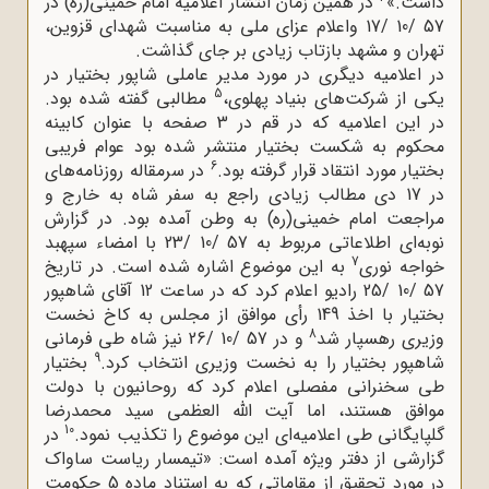
داشت.»
در همین زمان انتشار اعلامیه امام خمینی(ره) در
57 /10 /17 واعلام عزای ملی به مناسبت شهدای قزوین،
تهران و مشهد بازتاب زیادی بر جای گذاشت.
در اعلامیه دیگری در مورد مدیر عاملی شاپور بختیار در
5
یکی از شرکت‌های بنیاد پهلوی،
مطالبی گفته شده بود.
در این اعلامیه که در قم در 3 صفحه با عنوان کابینه
محکوم به شکست بختیار منتشر شده بود عوام فریبی
6
بختیار مورد انتقاد قرار گرفته بود.
در سرمقاله روزنامه‌های
در 17 دی مطالب زیادی راجع به سفر شاه به خارج و
مراجعت امام خمینی(ره) به وطن آمده بود. در گزارش
نوبه‌ای اطلاعاتی مربوط به 57 /10 /23 با امضاء سپهبد
7
خواجه نوری
به این موضوع اشاره شده است. در تاریخ
57 /10 /25 رادیو اعلام کرد که در ساعت 12 آقای شاهپور
بختیار با اخذ 149 رأی موافق از مجلس به کاخ نخست
8
وزیری رهسپار شد
و در 57 /10 /26 نیز شاه طی فرمانی
9
شاهپور بختیار را به نخست وزیری انتخاب کرد.
بختیار
طی سخنرانی مفصلی اعلام کرد که روحانیون با دولت
موافق هستند، اما آیت الله العظمی سید محمدرضا
10
گلپایگانی طی اعلامیه‌ای این موضوع را تکذیب نمود.
در
گزارشی از دفتر ویژه آمده است: «تیمسار ریاست ساواک
در مورد تحقیق از مقاماتی که به استناد ماده 5 حکومت