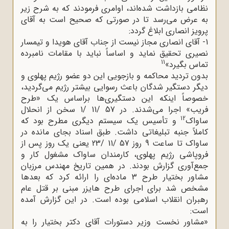
نظامی بازداشت شده‌اند، اوامری فرمودند که به شرح زیر
به عرض می‌رسد تا در صورتی که صحیح است به آقای
پرویز انصاری ابلاغ گردد:
1- آقای انصاری مجاز نیست از جناب آقای هویدا و تیمسار
نصیری تحقیق نماید و اساساً نباید با مقامات نامبرده
11
تماس بگیرد»
بدون تردید محاکمه و بازجویی این دو عضو رژیم پهلوی و
دیگر دستگیر شدگان باعث رسوایی بیشتر رژیم می‌گردید،
خصوصاً اینکه این دستگیری‌ها براساس یک «طرح
فریب» اجرا می‌شدند. در 57 /11 /1 سخن از انحلال
12
ساواک
و تأسیس یک سیستم دیگری مطرح بود که
کاملاً جنبه تبلیغاتی داشت. طبق اسناد بجای مانده در
ساواک تا ساعت 9 روز 57 /11 /23 یعنی یک روز پس از
فروپاشی رژیم پهلوی، کارمندان ساواک مشغول کار و
جمع‌آوری گزارش بودند. در همین تاریخ مهندس مرزبان
مشاور بختیار طرح 3 ماده‌ای را ارائه کرد که بعدها
مشخص شد برای اجرای طرح‌ هایزر مبنی بر قتل عام
رهبران انقلاب اسلامی بوده است. در این گزارش آمده
است:
«مشاور نخست وزیر دستورات آقای دکتر بختیار را به