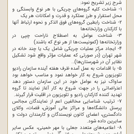
شرح زیر تشریح نمود:
1- شناخت کلیه گروه‌های چریکی با هر نوع وابستگی و
محل استقرار و طرز عملکرد و قدرت و امکانات هر یک
2- شناخت رابطین گروه‌های فوق الذکر و نحوه ارتباط آنها
با کارکنان وزارتخانه‌ها
3- شناخت عوامل به اصطلاح ناراحت چپی در
وزارتخانه‌ها (کمونیست‌ها از هر نوع که باشند)
4- ایجاد مرکز عملیات چریکی شامل یک یا چند خانه در
شهر تهران (در صورتی که عملیات مؤثر واقع شود تشکیل
نظایر آن در شهرستان‌ها)…
5- با اقدامات به عمل آمده ظرف هفته آینده سازمان رادیو
تلویزیون شروع به کار خواهد نمود و مناسب خواهد بود
ساواک نیز به عوامل خود در این سازمان دستور دهد
اعتراضاتی را در جهت شروع به کار آغاز نمایند تا گروه
تهدید کننده کارکنان رادیو و تلویزیون در اقلیت قرار گیرند.
7- ترتیب شناسایی مخالفین اعم از نمایندگان مجالس
پرسنل دانشگاه‌ها و مراکز عالی آموزش، قضات، وکلای
دادگستری، اعضای کانون نویسندگان و کارمندان دولت و
سایرین داده شود.
8- اعلامیه‌های متعدد جعلی با مهر خمینی، عکس سایر
13