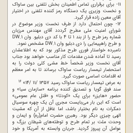
11- برای برقراری تماس اطمینان بخش تلفنی بین ساواک
و نخست وزیری یک دستگاه رمز کننده تلفنی در اختیار
آقای معین زاده قرار گیرد.
12- چون احتمال دارد از طرف نخست وزیر موضوع در
شورای امنیت ملی مطرح گرددد آقای مهندس مرزبان
شماره رمز طرح را از بند 1 تا 4 با کد دی دبلیو. وان DW.1
و طرح راهپیمایی را دی.دبلیو وان DW.1 مشخص نمود.
نامبرده خواستار فوری طرح مذکور بود که به اطلاعشان
رسید تا آماده شدن مقدمات کار مناسب خواهد بود جناب
آقای نخست وزیر شخصاً خط مشی کلی دولت را به
استحضار تیمسار ریاست ساواک برساند تا به امر معظم
له اقدامات اساسی صورت گیرد.
16
به عرض تیمسار ریاست ساواک رسید 1357 /11 /14»
سند فوق گویا و تصدیق کننده برنامه «سازمان سیا» و
حضور «هایزر» برای یک «کودتا» و «قتل عام عمومی»
است که این بار می‌بایست مجری آن یک چهره سوسیال
دمکرات به نام بختیار باشد، اما غافل از آن که مشیت
الهی چیزی دیگر بود. رهبری حضرت امام(ره) و ایمان و
وحدت ملت بر تمام طرح و توطئه‌های شیطان بزرگ و
عوامل آن پیروز گردید. جریان وابسته به آمریکا و خود