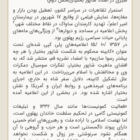
سیری در اسناد شاپور بختیار(بخش دوم)
استمرار تظاهرات در سراسر کشور، تعطیل بودن بازار و
مغازه‌ها، نمایش فیلمی از وقایع 17 شهریور در بیمارستان
2
1
امیر اعلم
، تهدید کارمندان ساواک در نقاط مختلف شهر،
3
پخش اعلامیه در مساجد و دیوارها
از ویژگی‌های ماه‌های
پایانی حیات سیاسی رژیم پهلوی بود.
در 1357 /10 /15 اعلامیه‌های پلی کپی شده‌ای تحت
عنوان «کابینه محکوم به شکست شاپور بختیار را هر چه
بیشتر رسوا سازیم» با امضاء نشریه قم، منتشر شد که، به
افشای ماهیت شاپور بختیار، تفکرات سوسیال دمکرات
وی و مخالفتش با اسلام می‌پرداخت. در این اعلامیه به
علل تشکیل کابینه، دلایل سفر شاه به خارج، اجرای
برنامه‌های غیرمذهبی و روابط ایران و آمریکا و نقش
بختیار اشاره شده بود. در بخشی از این اعلامیه آمده
است:
«فعالیت کمونیست‌ها مانند سال 1332 و تبلیغات
کمونیستی گامی در تحکیم سلطنت خاندان پهلوی است،
اما نهضت اسلامی با اراده ملت و رهبری‌های امام خمینی
دارای پیوند ناگسستنی است و هر حزب و گروهی با آن
همگام نشود سرنوشتی جز زوال و شکست نخواهد
4