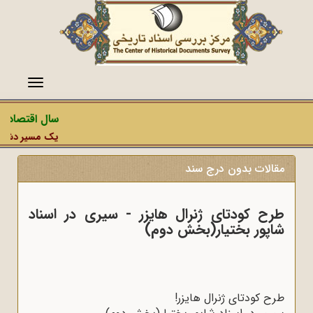
منو
سال اقتصاد م
یک مسیر دشمن، ع
مقالات بدون درج سند
طرح کودتای ژنرال هایزر - سیری در اسناد
شاپور بختیار(بخش دوم)
طرح کودتای ژنرال هایزر!