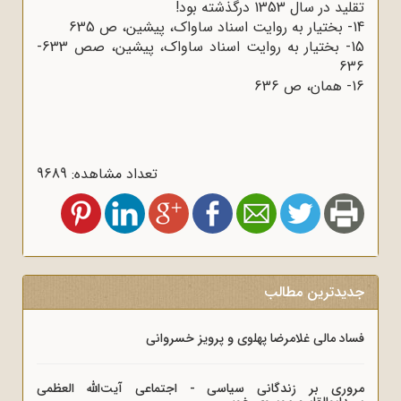
تقلید در سال 1353 درگذشته بود!
14- بختیار به روایت اسناد ساواک، پیشین، ص 635
15- بختیار به روایت اسناد ساواک، پیشین، صص 633-
636
16- همان، ص 636
تعداد مشاهده: 9689
جدیدترین مطالب
فساد مالی غلامرضا پهلوی و پرویز خسروانی
مروری بر زندگانی سیاسی - اجتماعی آیت‌الله العظمی