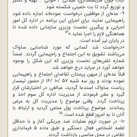
آیات چون شریعتمداری، میلانی
، خوئی … تهیه و تکثیر
و توزیع گردد تا بت خمینی شکسته شود.
9- عده‌ای از موافقین درخواست نموده‌اند اجازه داده شود
راهپیمایی نمایند برای اجرای این برنامه در اداره کل امور
اجرایی و پیگیری نخست وزیری سازمانی داده شده تا
14
هماهنگی لازم را اجرا نماید.»
در پایان نیز آمده است:
«درخواست شد کسانی که مورد شناسایی ساواک
می‌باشند تشویق به این اجتماع و راه‌پیمایی گردند. ضمناً
شماره تلفن‌های نخست وزیری که این شکل را بوجود
خواهد آورد در جراید درج خواهد شد.
قبلاً عده‌ای از میهن پرستان تقاضای اجتماع و راهپیمایی
نموده بودند و روز سه شنبه 57 /10 /16 از حضور تیمسار
ریاست ساواک استدعا گردید، مبالغی در اختیارشان قرار
گیرد و مقرر فرمودند از مدیریت اداره کل سوم اخذ و
پرداخت گردد. وقتی موضوع را مدیریت کل به عرض
رساندند. موضوع پرداخت پول منتفی گردید و ارتباط با
15
آنان تا به امروز قطع شده است.
10- در صورت لزوم عملیات ضد چریکی آغاز و با حداقل
لطمه اشخاص فعال دستگیر و طبق ماده 5 فرمانداری
نظامی در محل مناسبی بازداشت گردند.