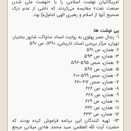
آمریکائیان نهضت اسلامی را با «نهضت ملی شدن
صنعت نفت» مقایسه می‌کردند که ناشی از عدم درک
صحیح آنها از اسلام و رهبری الهی امام(ره) بود.
پی نوشت ها:
1- رجال عصر پهلوی به روایت اسناد ساواک، شاپور بختیار،
تهران، مرکز بررسی اسناد تاریخی، 1390، ص 590
2- همان، ص 591
3- همان، ص 593
4- همان، صص 595-596
5- همان، ص 597
6- همان، صص 599-600
7- همان، صص 612-620
8- همان، ص 626
9- همان، ص 628
10- همان، ص 629
11- همان، ص 632
12- همان، ص 633
13- تهیه کنندگان این برنامه فراموش کرده بودند که
حضرت آیت الله العظمی سید محمد هادی میلانی مرجع