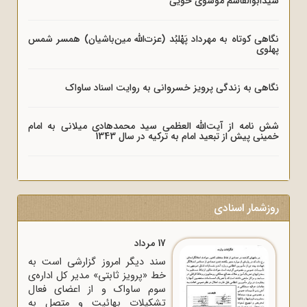
سیدابوالقاسم موسوی خویی
نگاهی کوتاه به مهرداد پَهْلبُد (عزت‌الله مین‌باشیان) همسر شمس
پهلوی
نگاهی به زندگی پرویز خسروانی به روایت اسناد ساواک
شش نامه از آیت‌الله العظمی سید محمدهادی میلانی به امام
خمینی پیش از تبعید امام به ترکیه در سال 1343
روزشمار اسنادی
17 مرداد
سند دیگر امروز گزارشی است به
خط «پرویز ثابتی» مدیر کل اداره‌ی
سوم ساواک و از اعضای فعال
تشکیلات بهائیت و متصل به