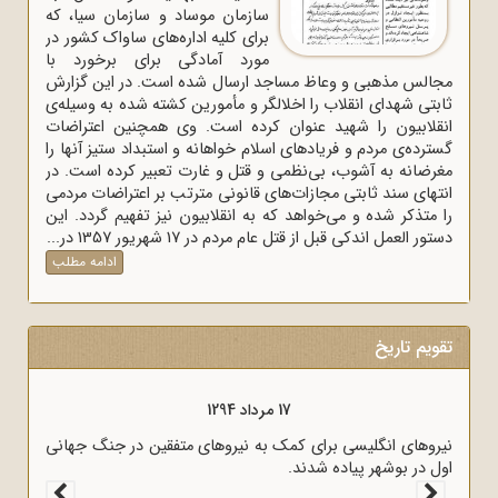
سازمان موساد و سازمان سیا، که
برای کلیه اداره‌های ساواک‌ کشور در
مورد آمادگی برای برخورد با
مجالس مذهبی و وعاظ مساجد ارسال شده است. در این گزارش
ثابتی شهدای انقلاب را اخلالگر و مأمورین کشته شده به وسیله‌ی
انقلابیون را شهید عنوان کرده است. وی همچنین اعتراضات
گسترده‌ی مردم و فریادهای اسلام خواهانه و استبداد ستیز آنها را
مغرضانه به آشوب، بی‌نظمی و قتل و غارت تعبیر کرده است. در
انتهای سند ثابتی مجازات‌های قانونی مترتب بر اعتراضات مردمی
را متذکر شده و می‌خواهد که به انقلابیون نیز تفهیم گردد. این
دستور العمل اندکی قبل از قتل عام مردم در 17 شهریور 1357 در...
ادامه مطلب
تقویم تاریخ
17 مرداد 1298
قرارداد 1919 که عملاً ایران را مستعمره انگلستان می‌کرد، به وسیله
نیروهای انگل
وثوق‌الدوله با انگلیسی‌ها امضا شد.
اول در بوشهر 