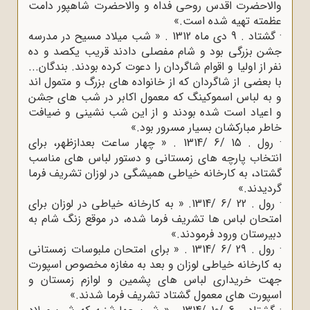
والاحضرت اقدس روحی فداه و والاحضرت شاهپور دامت
عظمته تهیه شده است.»
· گشتاد . 9 دی ماه 1312 . « شب میلاد مسیح در مدرسه
جشن بزرگی بود و شام مفصلی دادند قریب یکصد و ده
نفر از اولیا و اقوام شاگردان را دعوت کرده بودند. بندگان...
با بعضی از شاگردان که از خانواده های بزرگ و متمول اند
و به لباس اسموکینگ که معمول اکابر در شب های جشن
و اعیاد است شده بودند و از این شب نشینی و ضیافت
خاطر مبارکشان بسیار مسرور بود.»
· رول . 15 /6 /1314 . « چهار ساعت بعدازظهر، برای
انتخاب پارچه های زمستانی و دستور لباس های مناسب
گشتاد، به کارخانه خیاطی همیشگی در لوزان تشریف فرما
گردیدند.»
· رول . 22 /6 /1314. « به کارخانه خیاطی در لوزان برای
امتحان لباس ها تشریف فرما شده، در موقع زنگ شام به
دبیرستان ورود فرمودند.»
· رول . 29 /6 /1314 . « برای امتحان ملبوسات زمستانی
به کارخانه خیاطی لوزان و بعد به مغازه مخصوص اسپورت
جهت خریداری لباس های پشمین و لوازم زمستان و
اسپورت های معمول گشتاد تشریف فرما شدند.»