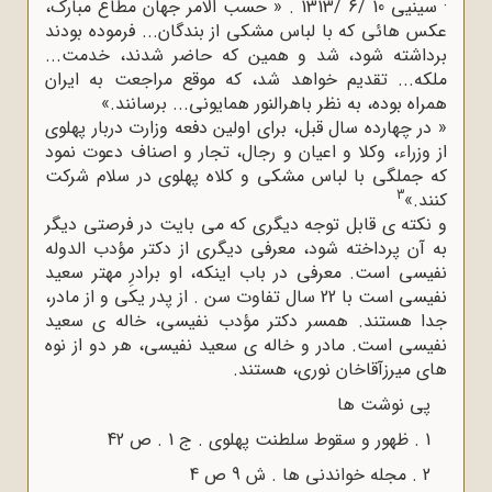
· سینیی 10 /6 /1313 . « حسب الامر جهان مطاع مبارک،
عکس هائی که با لباس مشکی از بندگان... فرموده بودند
برداشته شود، شد و همین که حاضر شدند، خدمت...
ملکه... تقدیم خواهد شد، که موقع مراجعت به ایران
همراه بوده، به نظر باهرالنور همایونی... برسانند.»
« در چهارده سال قبل، برای اولین دفعه وزارت دربار پهلوی
از وزراء، وکلا و اعیان و رجال، تجار و اصناف دعوت نمود
که جملگی با لباس مشکی و کلاه پهلوی در سلام شرکت
3
کنند.»
و نکته ی قابل توجه دیگری که می بایت در فرصتی دیگر
به آن پرداخته شود، معرفی دیگری از دکتر مؤدب الدوله
نفیسی است. معرفی در باب اینکه، او برادرِ مهتر سعید
نفیسی است با 22 سال تفاوت سن . از پدر یکی و از مادر،
جدا هستند. همسر دکتر مؤدب نفیسی، خاله ی سعید
نفیسی است. مادر و خاله ی سعید نفیسی، هر دو از نوه
های میرزآقاخان نوری، هستند.
پی نوشت ها
1 . ظهور و سقوط سلطنت پهلوی . ج 1 . ص 42
2 . مجله خواندنی ها . ش 9 ص 4