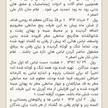
همچنین تمام آلات و ادوات ژیمناستیک و مشق های
بدنی زود به زود تجدید می شود... غلام جان نثار علی
اصغر.»
رول . 6 خرداد 1312 . « بر قدّ بندگان معظم له روحی فداه،
از شش ماه پیش به این طرف، پنج سانطی مطرونیم
اضافه گردیده و بر محیط سینه و پهنای پشت و
شانها{شانه ها}،پنج سانطی مطر افزوده شده، بدین
واسطه، لباس هائی که پیش از رفتن به گشتاد تهیه شده
بود، تماماً تنگ و کوتاه گردیده و برای رفتن به ییلاق
مشغول حاضر کردن لباس های تازه می باشند... غلام
جان نثار علی اصغر.»
· رول . 29 /7 /1312 . « هشت دست لباس که اول سال
جهت بندگان... تهیه شده بود همه تنگ و کوتاه شده اند؛
اخیراً که برای انتخاب پارچه و اندازه لباس به کارخانه
خیاطی تشریف فرما شده بودند، معلوم شد سه سانطی
مطر به قد مبارکشان و چهار سانطی مطر به پهنای سینه
افزوده شده و این افزایش از ماه آوریل به این طرف، که
مدت شش ماه باشد، صورت گرفته است.»
· رول . 6 آبان 1312 . « لباس ها و پالتوهای زمستانی و
البسه زیر و لوازم رفتن به گشتاد از هر بابت برای بندگان