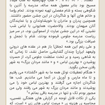
· گشتاد . 6 /10 /1314 . « شب چهارشنبه که شب میلاد
مسیح بود بنابر معمول همه ساله، مدرسه را آذین با
شکوهی بسته و شام مفصلی تهیه نموده بودند. تمام رؤسا
و خانم های آنها و شاگردان در این جشن حضور داشتند.
همچنین پدران و مادران یا خویشاوندان و یا نمایندگان
آنان میهمان بودند. والاحضرت همایونی با لباس شب
نشینی که در این جشن عبارت از اسموکین بود، در سر میز
ریاست مدرسه جلوس فرموده بودند، شام با تجمل و
ضیافت بزرگی بود.»
و علی رغم این همه تجمّل! باز هم در عقده های درونیِ
ولیعهد ایران! چندان گشایشی حاصل نشد، تا زمانی که
به شاهی رسید و بر تخت سلطنت جلوس کرد، از حسرتِ
پوشیدنِ « بهترین لباس » و « مانند مردان بزرگ» به شهر
رفتن سخن بگوید:
« هنگام تعطیلات نوئل همه ما به شهر «گشتاد» می رفتیم
و تا ماه مارس و آوریل در آنجا می ماندیم. شب ها
شاگردان اجازه می گرفتند و بهترین لباس خود را می
پوشیدند و مانند مردان بزرگ به شهر می رفتند ولی من
2
مجبور بودم تک و تنها در مدرسه باقی بمانم.»
یکی از نکات قابل توجه در گزارش های هفتگی نفسیی،
محاسبه ی هزینه ی « مرمت لباس های زیر » است، که