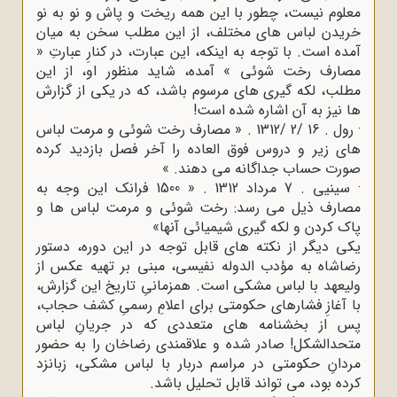
معلوم نیست، چطور با این همه ریخت و پاش و نو به نو
خریدن لباس های مختلف، از این مطلب سخن به میان
آمده است. با توجه به اینکه، این عبارت، در کنارِ عبارتِ «
مصارف رخت شوئی » آمده، شاید منظور او، از این
مطلب، لکه گیری های مرسوم باشد، که در یکی از گزارش
ها نیز به آن اشاره شده است!
· رول . 16 /2 /1312 . « مصارف رخت شوئی و مرمت لباس
های زیر و دروس فوق العاده را آخر فصل بازدید کرده
صورت حساب جداگانه می دهند. »
· سینیی . 7 مرداد 1312 . « 1500 فرانک این وجه به
مصارف ذیل می رسد: رخت شوئی و مرمت لباس ها و
پاک کردن و لکه گیری شیمیائی آنها»
یکی دیگر از نکته های قابل توجه در این دوره، دستور
رضاشاه به مؤدب الدوله نفیسی، مبنی بر تهیه عکس از
ولیعهد با لباس مشکی است. همزمانیِ تاریخ این گزارش،
با آغازِ فشارهای حکومتی برای اعلامِ رسمیِ کشف حجاب،
پس از بخشنامه های متعددی که در جریانِ لباس
متحدالشکل! صادر شده و علاقمندی رضاخان را به حضور
مردانِ حکومتی در مراسم دربار با لباس مشکی، زبانزد
کرده بود، می تواند قابل تحلیل باشد.