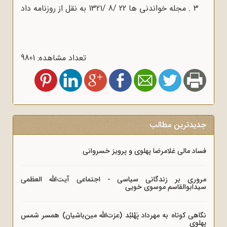
3 . مجله خواندنی ها 22 /8 /1321 به نقل از روزنامه داد
تعداد مشاهده: 9801
جدیدترین مطالب
فساد مالی غلامرضا پهلوی و پرویز خسروانی
مروری بر زندگانی سیاسی - اجتماعی آیت‌الله العظمی
سیدابوالقاسم موسوی خویی
نگاهی کوتاه به مهرداد پَهْلبُد (عزت‌الله مین‌باشیان) همسر شمس
پهلوی