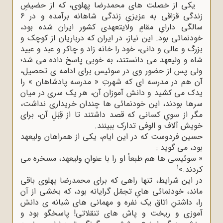
یکی از خصلت های محمدرضا پهلوی، که از حضیضِ
زندگی قزاقی به عزیزیِ زندگی شاهانه برآمده و در 6
سالگی دارایِ مقامِ ولایتعهدی کشور ایران شده بود،
خودنمائی بود. این نیاز، در ایران که درباریان از کوچک و
بزرگ و عالی و دانی، خود را خانه زاد و چاکر و عبد و عبید
شاه و ولیعهد می دانستند، به خوبی پاسخ داده می شد؛
ولی پس از حضور وی در سوئیس برای ادامه ی تحصیل،
آن هم در مدرسه ای که شهرتِ « مدرسه پادشاهان » را
یدک می کشید و دانش آموزان آن، هر یک سری در میان
سرها بودند، این خودنمائی ها چندان خریداری نداشت،
مگر از سویِ کسانی که قصد داشتند تا از قِبَلِ آن، برای
خویش آلاف و الوفی تدارک ببینند.
حسین فردوست که در این ایام، یکی از همراهان ولیعهد
بود، می گوید :
« سوئیسی ها هم طبعاً او را با عنوانِ ولیعهد، مسخره می
1
کردند.»
در این شرایط، تنها راهی که برای محمدرضا پهلوی باقی
ماند، خودنمائی هایِ تجمّل گرایانه بود، که بخشی از آن
را، داشتنِ اتاق یک نفره و مهمانی های شبانه ی دانش
آموزی و ریخت و پاش های تنقلاتی! پاسخگو بود و