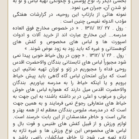
بخشی دیگر را، نوع پوشش و چگونگی تهیه لباس و نو به
نو شدنِ آن، جبران می نمود.
نمونه هائی از بازتابِ این روحیه، در گزارشات هفتگی
مؤدب الدوله نفیسی چنین است :
· رول . 27 /12 /1311 . « در خصوص مخارج فوق العاده
مدرسه... این مخارج عبارت اند از خرید آلات و ادوات
اسپورت ها و لباس های مخصوص و کفش های
کوهستانی و غیره که باید زود به زود عوض شوند. »
· رول . 26 /1 /1312 . « چون در رول خیاط خوبی پیدا نمی
شود مجبوراً لباس های تابستانی بندگان والاحضرت اقدس
روحی فداه را مجبوریم در ژنو و لوزان تهیه نمائیم، این
است که برای امتحان لباس گاه گاهی باید پیش خیاط
برویم و یا اینکه خیاط را به مدرسه بیاوریم. بندگان
والاحضرت اقدس میل دارند که همواره لباس های خوش
برش و مرغوب و اعلی در بر داشته باشند؛ به این جهت به
خیاط های متعارفی رجوع نمی فرمایند و به همین جهت
است که در مدرسه، ملبوس بندگان معظم له از همه بهتر و
عالی است و خاطر مقدسشان از این بابت خرسند است.
لوازم ورزش و از قبیل کفش های طنیس و فوت بال و
لباس های مخصوص این نوع ورزش ها و غیره تازه به
تازه تهیه می شود تا خاطر مبارکشان راضی باشد و