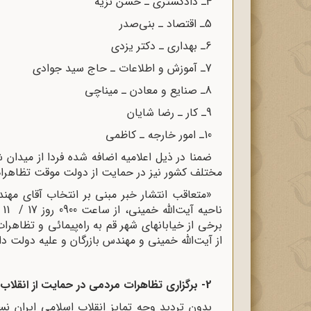
4
ـ دادگسترى ـ حسن نزیه
5
ـ اقتصاد ـ بنى‌صدر
6
ـ بهدارى ـ دکتر یزدى
7
ـ آموزش و اطلاعات ـ حاج سید جوادى
8
ـ صنایع و معادن ـ میناچى
9
ـ کار ـ رضا شایان
10
ـ امور خارجه ـ کاظمى
ضمنا در ذیل اعلامیه اضافه شده فردا از میدان ش
مختلف کشور نیز در حمایت از دولت موقت تظاهر
«متعاقب انتشار خبر مبنى بر انتخاب آقاى مه
برخى از خیابانهاى شهر قم به راه‌پیمائى و تظاهر
از آیت‌الله خمینى و مهندس بازرگان و علیه دولت داد
-2
برگزاری تظاهرات مردمی در حمایت از انقلاب
بدون تردید وجه تمایز انقلاب اسلامی ایران نس