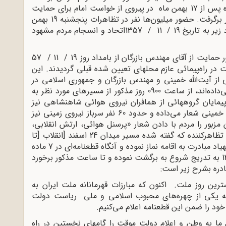
موجب تعجب جهانیان شد. تظاهرات مردم به ویژه پس از 17 بهمن ماه در پیروی از خواست امام برای حمایت
از مهندس بازرگان، شدت یافت و سراسر کشور را در برگرفت. حضور میلیون‌ها نفر در تظاهرات پنجشنبه 19 بهمن
تاریخ 19 / 11 /
1357
اتحاد و انسجام مردم مشهود
«متعاقب دعوت جامعه روحانیت تهران، به منظور حمایت از آقاى مهندس بازرگان از بامداد روز 19 / 11 / 57
در راه‌پیمائى عازم محلهاى تعیین شده قبلى گردیدند. این
ى از آیت‌الله خمینى و مهندس بازرگان و جمهورى اسلامى در
دست داشته و شعارهائى نیز در همین زمینه‌ها می‌داده‌اند، از ساعت 0900 روز مذکور از مسیرهاى مورد نظر به
پیمایان گروههائى از همافران نیروى هوائى شاهنشاهى نیز
دیده می‌شده که حمل پلاکاردهائى به نفع آیت‌الله خمینى شعار می‌داده و حدود 60 نفر سرباز نیروى زمینى نیز
 مزبور را مردم با دادن شعار «پرسنل هوائى، ارتش انقلابى،
ه که گفته شده مسیر میدان 24 اسفند [انقلاب
]
تا
میدان شهیاد [آزادی] را پوشانده بودند، در میدان شهیاد مبادرت به اقامه نماز نموده و آنگاه قطعنامه‌اى در 7 ماده
براى آنان قرائت شده است. جمعیت از ساعت 1300 به تدریج شروع به برگشت نموده و تا ساعت مذکور برخورد
ادره بشرح زیر است
:
وز پنجشنبه 19 بهمن حساسترین روز ملت. اکنون که مبارزات قهرمانانه ملت ایران به
 که یکى از چهره‌هاى محبوب اسلامى و ملى ریاست دولت
ود را ضمن این قطعنامه اعلام می‌کنیم
.
ام ما به وطن و اعلام دولت موقت را گامهاى نخستین در راه