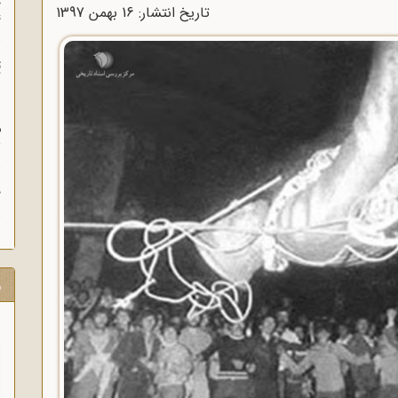
چ
تاریخ انتشار: 16 بهمن 1397
غ
ت
آ
م
ش
ح
ر