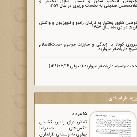
گونگی انتخاب شدن و نشدن شاپور بختیار و
لامحسین صدیقی به نخست وزیری در سال 1357
وهین شاپور بختیار به کارکنان رادیو و تلویزیون و واکنش
ن‌ها در دی ماه سال 1357
روری کوتاه به زندگی و مبارزات مرحوم حجت‌الاسلام
یخ علی‌اصغر مروارید
جت‌الاسلام علی‌اصغر مروارید (متوفی 1396/5/14)
وزشمار اسنادی
15 مرداد
تلاش برای پایین کشیدن
عکس‌های محمدرضا
پهلوی به وسیله‌ی طرفداران