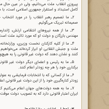
پیروزى انقلاب ملت می‌دانیم، ولى در عین حال مع
کامل استبداد و استقرار جمهورى اسلامى است، با 
2
ـ ما تصمیم رهبر انقلاب را در مورد انتخا
صمیمانه تبریک می‌گوئیم
.
3
ـ ما از همه نیروهاى انتظامى ارتش، ژاندار
مهندس بازرگان و دولت او که مورد تائید ملت است،
4
ـ ما از کلیه کارکنان نخست وزیرى، وزارتخانه
ملت و جنبش انقلابى او ابراز کرده‌اند می‌خواهی
کنند و نشان دهند که دولت غیر قانونى را به هیچ‌
5
ـ ما به رئیس و اعضاى دیگر دولت غیر قانونى
برکنارى خود را هر چه زودتر اعلام کنند
.
6
ـ ما از کسانی که با انتخابات فرمایشى به عنوا
زودتر کناره‌گیرى خود را از این دولت غیر قانونى اعل
7
ـ ما به همه دولت‌هاى جهان اعلام می‌کنیم که ا
ایران اعتبار قانونى دارد که به تصویب دولت موقت