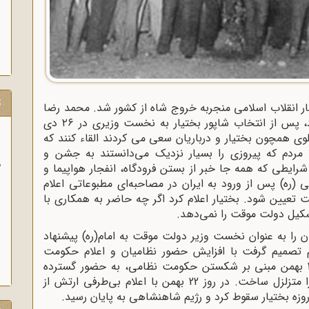
ت
مهار انقلاب اسلامی منجربه خروج شاه از کشور شد. محمد رضا
پهلوی که آینده ای برای خود در ایران متصور نبود، پس از انتخاب شاپور بختیار به نخست وزیری در ۲۶ دی
پهلوی همچون بختیار و درباریان سعی می کردند القاء کنند که
مردم که پیروزی را بسیار نزدیک می‌دانستند به جشن و
و
در 12 بهمن 1357 امام (ره) در شرایطی که همه جا خبر از بستن فرودگاه، انفجار هواپیما و
آ
ی (ره) پس از ورود به ایران در مصاحبه‌ای مطبوعاتی اعلام
ت تعیین شود. بختیار اعلام کرد اگر چه حاضر به همکاری با
تشکیل دولت موقت را نمی‌دهد
.
رگان را به عنوان نخست وزیر دولت موقت به امام(ره) پیشنهاد
یم تصمیم گرفت با افزایش حضور نظامیان و اعلام حکومت
نظامی، انقلابیون را سرکوب کند. فتوای امام در 21 بهمن مبنی بر شکستن حکومت نظامی، به حضور گسترده
مردم در خیابان‌ها انجامید و اساس رژیم پهلوی را متزلزل ساخت. در روز 22 بهمن با اعلام بی‌طرفی ارتش از