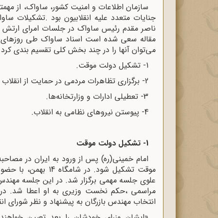
سازمان اطلاعات و امنیت کشور، ساواک، از مهمت
جنایات متعدد علیه انقلابیون بود
.
تشکیلات ساواک
ناصر مقدم رئیس ساواک در جلسات امرای ارتش که ز
می‌توان آنها را در چند بخش کلی تقسیم بندی کرد که
-1
تشکیل دولت موقت
.
-2
برگزاری تظاهرات مردمی در حمایت از انقلاب 
-3
تعطیلی ادارات و وزارتخانه‌ها
.
-4
پیوستن نیروهای نظامی به انقلاب
.
-1
تشکیل دولت موقت
امام خمینی(ره) پس از ورود به ایران در مصاحبه
موقت تشکیل شود. در ش
علوی جلسه مهمی برگزار شد. در این جلسه مهندس 
مراسمی ،حکم نخست وزیری به او اعطا شد. در ا
انتخاب مهندس بازرگان به پیشنهاد و نظر شورای ان
«ایشان وزرای خودشان را بعد تعیین خواهند