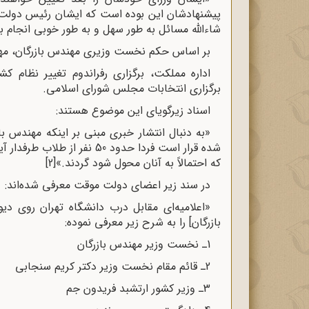
پیشنهادشان این بوده است که ایشان رئیس دولت با
شاءالله مسائل به طور سهل و به طور خوبی انجام ب
بر اساس حکم نخست وزیری مهندس بازرگان، مه
اداره مملکت، برگزاری رفراندوم تغییر نظام
برگزاری انتخابات مجلس شورای اسلامی
.
اسناد زیرگویای این موضوع هستند
:
«به دنبال انتشار خبرى مبنى بر اینکه مهندس با
شده قرار است فردا حدود 50 نفر
که احتمالاً به آنان محول شود گردند.»
[2]
در سند زیر اعضای دولت موقت معرفی شده‌اند
:
«اعلامیه‌اى مقابل درب دانشگاه تهران روى دی
بازرگان] را به شرح زیر معرفى نموده
:
1
ـ نخست وزیر مهندس بازرگان
2
ـ قائم مقام نخست وزیر دکتر کریم سنجابى
3
ـ وزیر کشور ارتشبد فریدون جم