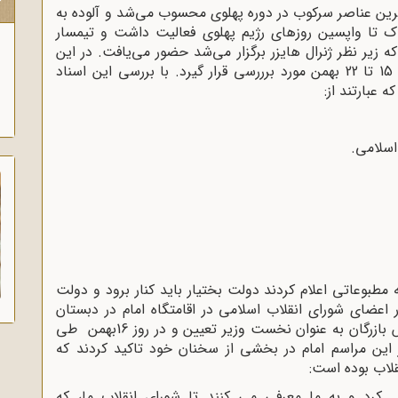
ک
رین عناصر سرکوب در دوره پهلوی محسوب می‌شد و آلوده به
 تا واپسین روزهای رژیم پهلوی فعالیت داشت و تیمسار
یر نظر ژنرال هایزر برگزار می‌شد حضور می‌یافت. در این
مقاله سعی شده است اسناد ساواک طی روزهای 15 تا 22 بهمن مورد برررسی قرار گیرد. با بررسی این اسناد
 عبارتند از
:
اسلامی
.
 مطبوعاتی اعلام کردند دولت بختیار باید کنار برود و دولت
امگاه 14 بهمن، با حضور اعضای شورای انقلاب اسلامی در اقامتگاه امام در دبستان
بازرگان به عنوان نخست وزیر تعیین و در روز
16
بهمن طی
ین مراسم امام در بخشی از سخنان خود تاکید کردند که
قلاب بوده است
:
 کرد و به ما معرفی می کنند تا شورای انقلاب ما، که