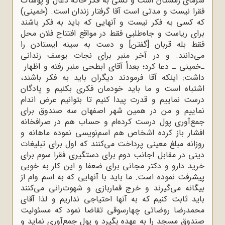
سرماى زمستان است و کسى به فکر خاکه ذغال و پوشاک
فقرا نیست و مدتى است آقا گرفتار زندان است. (خمینى)
که کسى به فکر نیست و آنهایى که باید به فکر باشند
براى ریاست و جاه‌طلبى فقط در مواقع افتتاح فلان محل
فقط بله قربان [گفتن] و دست به سینه ایستادن را
مى‌‌دانند. و در آخر منبر براى نجات یوسف زندانى
ـ
خمینى ـ دعا کرد؛ بعداً آقاى ابطحى منبر رفته و اظهار
داشت: اینکه آقا فرمودند دیگران باید به فکر باشند،
اشتباه است و ما باید خودمان فکرى بکنیم و پادگان
درست نماییم و قدرت پیدا کنیم تا بتوانیم عرض‌ اندام
نماییم و من در همین شهر اصفهان سه صندوق براى
جمع‌
آورى پول درست کرده‌ام و حساب هم در صرافخانه
افشار باز کرده اشخاص هم اسم‌نویسى نموده ماهانه و
روزانه مبلغ معینى پرداخت مى‌‌کنند که اول براى تبلیغات
دینى در مقابل اجانب دوم براى دستگیرى فقرا سوم براى
خرید دارو و دکتر مجانى براى ضعفا و این کار به خوبى
پیشرفت نموده است. ما باید با آنهایى که به اسم وام از
بیگانه مى‌‌گیرند و خرج قماربازى و شهوت‌رانى مى‌‌کنند
باید ثابت کنیم که به آنها احتیاجى نداریم و لذا آقاى
محمدرضا روضاتى چهارسوقى تقاضا نمود که مسئولیت
صندوق مسجد را به عهده بگیرد و پول جمع‌آورى نماید و