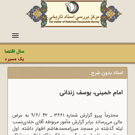
منو
سال اقتصاد م
یک مسیر دشمن، 
اسناد بدون شرح
امام خمینی، یوسف زندانى
محترماً پیرو گزارش شماره 3661 ـ ۴۲ /9/۶ به عرض
عالى مى‌رساند برابر گزارش مأمور مربوطه آقاى خلدى‌نسب
لیله گذشته در مسجد میرزامحمدهاشم اظهار داشته: اول