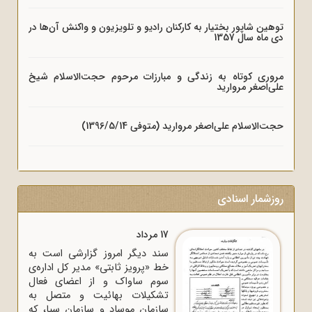
توهین شاپور بختیار به کارکنان رادیو و تلویزیون و واکنش آن‌ها در
دی ماه سال 1357
مروری کوتاه به زندگی و مبارزات مرحوم حجت‌الاسلام شیخ
علی‌اصغر مروارید
حجت‌الاسلام علی‌اصغر مروارید (متوفی 1396/5/14)
روزشمار اسنادی
17 مرداد
سند دیگر امروز گزارشی است به
خط «پرویز ثابتی» مدیر کل اداره‌ی
سوم ساواک و از اعضای فعال
تشکیلات بهائیت و متصل به
سازمان موساد و سازمان سیا، که