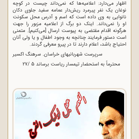
اظهار مى‌دارد: اعلامیه‌ها که نمی‌داند چیست در کوچه
نوغان یک نفر پیرمرد ریش‌دار عمامه سفید جلوى دکان
نانوایى به وى داده است که اسم و آدرس محل سکونت
او را نمی‌داند. اینک دو برگ از اعلامیه مزبور را جهت
هرگونه اقدام مقتضى به پیوست ارسال [می‌کنیم]. متمنى
است دستور فرمایند چنانچه به وجود اطفال و یا ولى آنان
احتیاج باشد، اعلام دارند تا در پیرو معرفى گردند.
سرپرست شهربانیهاى خراسان. سرهنگ اکسیر
محترماً به استحضار تیمسار ریاست برساند 5 /27