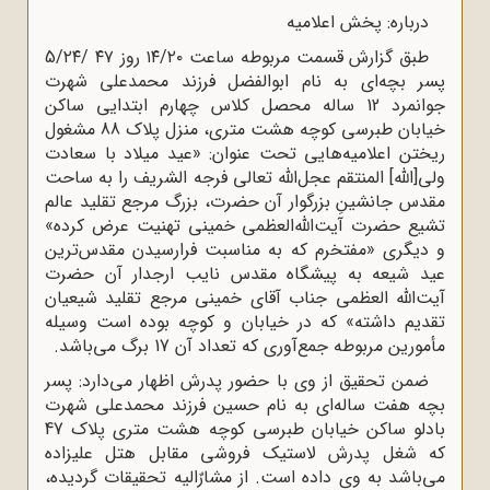
درباره: پخش اعلامیه
طبق گزارش قسمت مربوطه ساعت ۱۴/۲۰ روز ۴۷ /5/۲۴
پسر بچه‌اى به نام ابوالفضل فرزند محمدعلى شهرت
جوانمرد 12 ساله محصل کلاس چهارم ابتدایى ساکن
خیابان طبرسى کوچه هشت مترى، منزل پلاک 88 مشغول
ریختن اعلامیه‌هایى تحت عنوان: «عید میلاد با سعادت
ولى[الله‌] المنتقم عجل‌الله‌ تعالى فرجه الشریف را به ساحت
مقدس جانشینِ بزرگوار آن حضرت، بزرگ مرجع تقلید عالم
تشیع حضرت آیت‌الله‌العظمى خمینى تهنیت عرض کرده»
و دیگرى «مفتخرم که به مناسبت فرارسیدن مقدس‌ترین
عید شیعه به پیشگاه مقدس نایب ارجدار آن حضرت
آیت‌الله‌ العظمى جناب آقاى خمینى مرجع تقلید شیعیان
تقدیم داشته» که در خیابان و کوچه بوده است وسیله
مأمورین مربوطه جمع‌آورى که تعداد آن 17 برگ می‌باشد.
ضمن تحقیق از وى با حضور پدرش اظهار مى‌دارد: پسر
بچه هفت ساله‌اى به نام حسین فرزند محمدعلى شهرت
بادلو ساکن خیابان طبرسى کوچه هشت مترى پلاک 47
که شغل پدرش لاستیک فروشى مقابل هتل علیزاده
مى‌باشد به وى داده است. از مشارٌالیه تحقیقات گردیده،