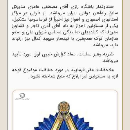
صندوقدار باشگاه رازى آقاى مصطفى عامرى مدیرکل
سابق راه‌آهن دولتى ایران مى‌باشد. از طرفى در مراکز
استانهاى اصفهان و اهواز نیز اخیراً لژ فراماسونها تشکیل،
یکى از مسئولین اهواز به نام آقاى آذرى تاجر و کشاورز
معروف که کاندیداى نمایندگى مجلس شوراى ملى و عضو
سازمان کوک همچنین با تیمسار سپهبد کمال نیز ارتباط
دارد، مى‌باشد
.
نظریه رهبر عملیات: مفاد گزارش خبرى فوق مورد تأیید
مى‌باشد
.
ملاحظات: مقرر فرمایید در مورد حفاظت موضوع توجه
لازم به مسئولین امر ابلاغ که منبع شناخته نشود
.