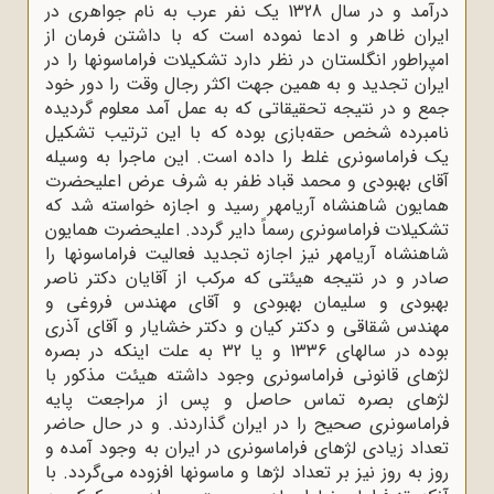
درآمد و در سال 1328 یک نفر عرب به نام جواهرى در
ایران ظاهر و ادعا نموده است که با داشتن فرمان از
امپراطور انگلستان در نظر دارد تشکیلات فراماسونها را در
ایران تجدید و به همین جهت اکثر رجال وقت را دور خود
جمع و در نتیجه تحقیقاتى که به عمل آمد معلوم گردیده
نامبرده شخص حقه‌بازى بوده که با این ترتیب تشکیل
یک فراماسونرى غلط را داده است. این ماجرا به وسیله
آقاى بهبودى و محمد قباد ظفر به شرف عرض اعلیحضرت
همایون شاهنشاه آریامهر رسید و اجازه خواسته شد که
تشکیلات فراماسونرى رسماً دایر گردد. اعلیحضرت همایون
شاهنشاه آریامهر نیز اجازه تجدید فعالیت فراماسونها را
صادر و در نتیجه هیئتى که مرکب از آقایان دکتر ناصر
بهبودى و سلیمان بهبودى و آقاى مهندس فروغى و
مهندس شقاقى و دکتر کیان و دکتر خشایار و آقاى آذرى
بوده در سالهاى 1336 و یا 32 به علت اینکه در بصره
لژهاى قانونى فراماسونرى وجود داشته هیئت مذکور با
لژهاى بصره تماس حاصل و پس از مراجعت پایه
فراماسونرى صحیح را در ایران گذاردند. و در حال حاضر
تعداد زیادى لژهاى فراماسونرى در ایران به وجود آمده و
روز به روز نیز بر تعداد لژها و ماسونها افزوده مى‌گردد. با