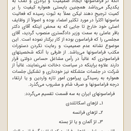
آنکه تز فراماسونها ایجاد صمیمیت و برادرى و کمک به
یکدیگر مى‌باشد همچنین بایستى همواره کیفیت را بر
کمیت ترجیح دهند لیکن عملاً به ثبوت رسیده که فعالیت
ماسونها اکثراً در مورد تکثیر امضاء بوده و اصولاً از وظایف
اصلى خود خارج تا جایى که به محض اینکه آقاى دکتر
باقر عاملى به سمت وزیر دادگسترى منصوب گردید، آقاى
مجلسى را که فراماسون بوده از کار برکنار نموده است. این
موضوع نشانه عدم صمیمیت و رعایت نکردن دستورات
مکتب فراماسونها مى‌باشد. از طرفى با آنکه شخصیتهاى
فراماسونرى که غالباً در رأس مشاغل حساس دولتى قرار
دارند علاوه براینکه در سیاست دخالت نمى‌نمایند، غالباً از
شرکت در جلسات متشکله نیز خوددارى و تشکیل جلسات
همواره به رسیدگى پیرامون امور تازه واردین و یا ارتقاء
درجه فراماسونها و صرف شام و مشروب مى‌گذرد
.
فراماسونهاى ایران به سه قسمت تقسیم مى‌گردد
:
1
ـ لژهاى اسکاتلندى
2
ـ لژهاى فرانسه
3
ـ لژ آلمان و یا لژ بسته