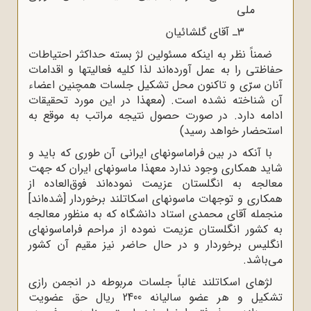
ملى
3
ـ آقاى گلشائیان
ضمناً نظر به اینکه مسئولین لژ بسته حداکثر احتیاطات
حفاظتى را به عمل آورده‌اند لذا کلیه فعالیتها و اقدامات
آنان سرّى و تاکنون محل تشکیل جلسات همچنین اعضاء
آن شناخته نشده است. (معهذا در این مورد تحقیقات
ادامه دارد. در صورت حصول نتیجه مراتب به موقع به
استحضار خواهد رسید)
با آنکه در بین فراماسونهاى ایرانى آن طورى که باید و
شاید همکارى وجود ندارد معهذا ماسونهاى ایران که جهت
معالجه به انگلستان عزیمت نموده‌اند فوق‌العاده از
همکارى و توجهات ماسونهاى اسکاتلند برخوردار [شده‌اند]
منجمله آقاى محمدى استاد دانشگاه که به منظور معالجه
به کشور انگلستان عزیمت نموده از مراحم فراماسونهاى
انگلیس برخوردار و در حال حاضر نیز مقیم آن کشور
مى‌باشد.
لژهاى اسکاتلند غالباً جلسات مربوطه در انجمن رازى
تشکیل و هر عضو سالیانه 2400 ریال حق عضویت