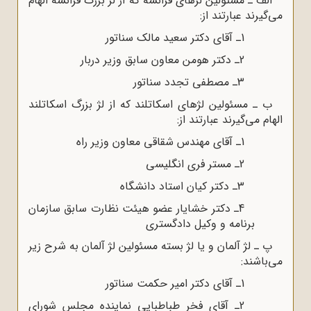
الف ـ مسئولین لژهاى فرانسه که از لژ بزرگ فرانسه الهام
مى‌گیرند عبارتند از
:
1
ـ آقاى دکتر سعید مالک سناتور
2
ـ دکتر هومن معاون سابق وزیر دربار
3
ـ مصطفى تجدد سناتور
ب ـ مسئولین لژهاى اسکاتلند که از لژ بزرگ اسکاتلند
الهام مى‌گیرند عبارتند از
:
1
ـ آقاى مهندس شقاقى معاون وزیر راه
2
ـ مستر فرى انگلیسى
3
ـ دکتر کیان استاد دانشگاه
4
ـ دکتر خشایار عضو هیئت نظارت سابق سازمان
برنامه و وکیل دادگسترى
پ ـ لژ آلمان و یا لژ بسته مسئولین لژ آلمان به شرح زیر
مى‌باشند
:
1
ـ آقاى دکتر امیر حکمت سناتور
2
ـ آقاى فخر طباطبایى نماینده مجلس شوراى