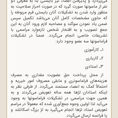
مى‌پردازد و پذیرفتن اعضاء نیز بایستى بنا به معرفى دو
نفر از ماسونها صورت گیرد که در صورت احراز صلاحیت به
منظور وارد شدن به تشکیلات آنان بایستى فرم مربوطه را
که حاوى مشخصات کامل آنان مى‌باشد تکمیل سپس
ضمن یاد نمودن سوگند و مصاحبه لازم ورود آنان به این
جمع تصویب و به افتخار شخص تازه‌وارد مراسمى با
تشریفات خاصى انجام مى‌گردد. ضمناً در تشکیلات
فراماسونها سه عضو وجود دارد
:
1
ـ کارآموزى
2
ـ کاریارى
3
ـ استادى
از محل پرداخت حق عضویت مقدارى به مصرف
هزینه‌هاى فراماسونرى و مابقى مصروف امور خیریه و
احتمالاً کمک به اعضاء مستمند مى‌گردد. از طرفى نظر به
اینکه استادان لژها همه ساله تعویض مى‌گردند و به
همین جهت مراسمى در تشکیلات فراماسونها به وجود
مى‌آید لذا اولین وجوه جمع‌آورى شده که معمولاً در مراسم
تعویض استاد لژها انجام مى‌گیرد به لژ بزرگ اسکاتلند و
یا فرانسه ارسال مى‌گردد
.