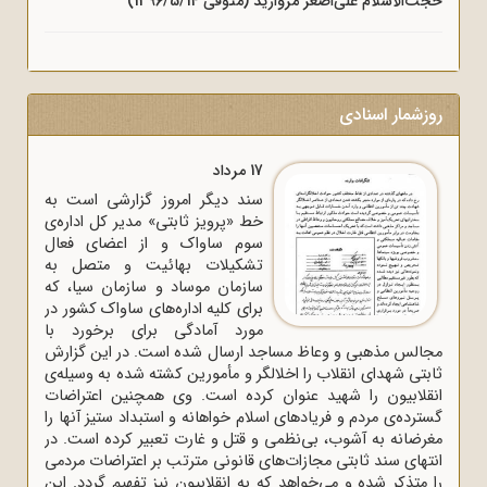
حجت‌الاسلام علی‌اصغر مروارید (متوفی 1396/5/14)
روزشمار اسنادی
17 مرداد
سند دیگر امروز گزارشی است به
خط «پرویز ثابتی» مدیر کل اداره‌ی
سوم ساواک و از اعضای فعال
تشکیلات بهائیت و متصل به
سازمان موساد و سازمان سیا، که
برای کلیه اداره‌های ساواک‌ کشور در
مورد آمادگی برای برخورد با
مجالس مذهبی و وعاظ مساجد ارسال شده است. در این گزارش
ثابتی شهدای انقلاب را اخلالگر و مأمورین کشته شده به وسیله‌ی
انقلابیون را شهید عنوان کرده است. وی همچنین اعتراضات
گسترده‌ی مردم و فریادهای اسلام خواهانه و استبداد ستیز آنها را
مغرضانه به آشوب، بی‌نظمی و قتل و غارت تعبیر کرده است. در
انتهای سند ثابتی مجازات‌های قانونی مترتب بر اعتراضات مردمی
را متذکر شده و می‌خواهد که به انقلابیون نیز تفهیم گردد. این