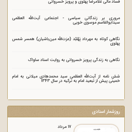
فساد مالی غلامرضا پهلوی و پرویز خسروانی
مروری بر زندگانی سیاسی - اجتماعی آیت‌الله العظمی
سیدابوالقاسم موسوی خویی
نگاهی کوتاه به مهرداد پَهْلبُد (عزت‌الله مین‌باشیان) همسر شمس
پهلوی
نگاهی به زندگی پرویز خسروانی به روایت اسناد ساواک
شش نامه از آیت‌الله العظمی سید محمدهادی میلانی به امام
خمینی پیش از تبعید امام به ترکیه در سال 1343
روزشمار اسنادی
17 مرداد