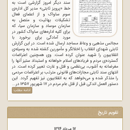
سند دیگر امروز گزارشی است به
خط «پرویز ثابتی» مدیر کل اداره‌ی
سوم ساواک و از اعضای فعال
تشکیلات بهائیت و متصل به
سازمان موساد و سازمان سیا، که
برای کلیه اداره‌های ساواک‌ کشور در
مورد آمادگی برای برخورد با
مجالس مذهبی و وعاظ مساجد ارسال شده است. در این گزارش
ثابتی شهدای انقلاب را اخلالگر و مأمورین کشته شده به وسیله‌ی
انقلابیون را شهید عنوان کرده است. وی همچنین اعتراضات
گسترده‌ی مردم و فریادهای اسلام خواهانه و استبداد ستیز آنها را
مغرضانه به آشوب، بی‌نظمی و قتل و غارت تعبیر کرده است. در
انتهای سند ثابتی مجازات‌های قانونی مترتب بر اعتراضات مردمی
را متذکر شده و می‌خواهد که به انقلابیون نیز تفهیم گردد. این
دستور العمل اندکی قبل از قتل عام مردم در 17 شهریور 1357 در...
ادامه مطلب
تقویم تاریخ
17 مرداد 1294