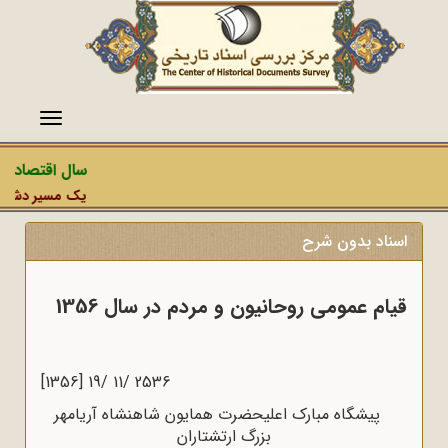
منو
سال اقتصاد مق
یک مسیر دشمن، ع
اسناد بدون شرح
قیام عمومى روحانیون و مردم در سال 1356
2536 /11 /19 [1356]
پیشگاه مبارک اعلیحضرت همایون شاهنشاه آریامهر
بزرگ ارتشتاران