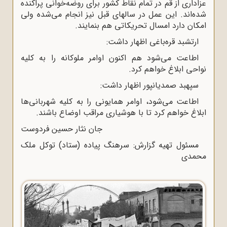
عزادارى از قم در تمام نقاط کشور براى روضه‌خوانى پراکنده
شده‌اند. این عمل در سالهاى قبل نیز انجام مى‌شده ولى
امکان دارد امسال تحریکاتى هم بنمایند.
ارتشبد قره‌باغى اظهار داشت:
اطاعت مى‌شود هم اکنون اوامر ملوکانه را به کلیه
نواحى ابلاغ خواهم کرد.
سپهبد صمدیانپور اظهار داشت:
اطاعت مى‌شود، اوامر همایونى را به کلیه شهربانى‌ها
ابلاغ خواهم کرد تا با هوشیارى مراقب اوضاع باشند.
جان نثار حسین فردوست
مسئول تهیه گزارش: سرهنگ پیاده (ستاد) توکل ملک
محمدى