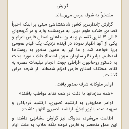
گزارش
مفتخراً به شرف عرض مى‌رساند:
گزارش ژاندارمرى کشور شاهنشاهى مبنى بر اینکه اخیراً
تعدادى طلاب علوم دینى به مرودشت وارد و در گروههاى
2 الى 3 نفرى تقسیم و به روستاهاى استان فارس اعزام و
یکى از آنها اظهار نموده در آینده نزدیک یک قیام عمومى
برپا خواهد شد و ما نیز به همین منظور به روستاها
آمده‌ایم. برابر نظر سازمان مزبور احتمالا طلاب مورد بحث
به دستور روحانیون افراطى جهت انجام تبلیغات مضره به
نقاط مختلف استان فارس اعزام شده‌اند. از شرف عرض
گذشت.
اوامر ملوکانه شرف صدور یافت:
«همه سازمانها با دقت در همه نقاط مواظب باشند»
اوامر همایونى به ارتشبد نصیرى، ارتشبد قره‌باغى و
سپهبد صمدیانپور ابلاغ، ارتشبد نصیرى اظهار داشت:
اطاعت مى‌شود، ساواک نیز گزارش مشابهى داشته و
این عمل منحصر به فارس نبوده بلکه طلاب به علت ایام