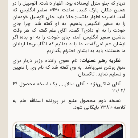
دربار که جلو منزل ایستاده بود، اظهار داشت: اتومبیل را در
همین مکان پارک کنید. ساعت 0930 سفیر انگلیس که
آمد، نامبرده اظهار داشت: حالا باید جای اتومبیل خودمان
را به سفیر انگلیس بدهیم. به او گفته شد: چرا جای
خودت را به او دادی؟ گفت: آقای علم گفته که هر وقت
ماشین سفیر انگلیس آمد، جای خودت را به او بده؛ اگر
ایشان هم نمی‌گفت، ما باید بدانیم که انگلیس‌ها اربابان
ما هستند؛ باید به ایشان احترام بگذاریم.
نظریه رهبر عملیات:
نام عموی راننده وزیر دربار برای
منبع روشن نمی‌باشد. به وی گفته شد که نام وی را تعیین
و تسلیم نماید. تاکستان
آقای شاکری‌نژاد - آقای سالار.... یک نسخه محصول 49
/2 /30
نسخه دوم محصول منبع در پرونده اسدالله علم به
کلاسه 73810 بایگانی شود.