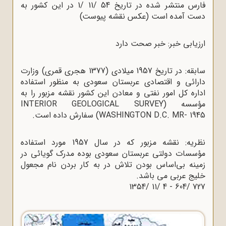
فارس منتشر شده در تاریخ 54 /11 /1 در این کشور به
دست آمده است (عکس نقشه پیوست)
ارزیابی خبر: خبر صحت دارد
سابقه: در تاریخ 1957 میلادی (1377 هجری قمری) وزارت
دارائی و اقتصادی عربستان سعودی به منظور استفاده
اداره کل امور نفتی و معادن این کشور نقشه مزبور را به
مؤسسه (INTERIOR GEOLOGICAL SURVEY
WASHINGTON D.C. MR- 1945) سفارش داده است.
نظریه: نقشه مزبور که در سال 1957 مورد استفاده
مؤسسات دولتی عربستان سعودی بوده مدرک گویائی در
زمینه بی‌اساس بودن تلاش در به کار بردن نام مجعول
خلیج عربی می باشد.
727 /604 - 4 /11 /1354