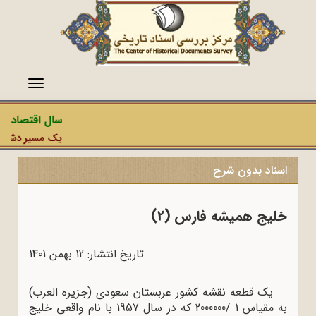
منو
سال اقتصاد مق
یک مسیر دشمن، ع
اسناد بدون شرح
خلیج همیشه فارس (2)
تاریخ انتشار: 12 بهمن 1401
یک قطعه نقشه کشور عربستان سعودی (جزیره العرب)
به مقیاس 1 /2000000 که در سال 1957 با نام واقعی خلیج