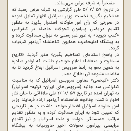
مفتخراً به شرف عرض می‌رساند:
در تاریخ 57 /7 /5 طی گزارشی به شرف عرض رسید که
«مناخیم بگین» نخست وزیر اسرائیل اظهار تمایل نموده
در صورتی که رأی انور ملوکانه استقرار پذیرد به منظور
تقدیم عرایضی پیرامون تحولات حاصله در کنفرانس
«کمپ دیوید» به طور غیر رسمی به تهران مسافرت کرده و
به پیشگاه اعلیحضرت همایون شاهنشاه آریامهر شرفیاب
گردد.
در پاسخ استدعای «مناخیم بگین» مقرر گردید «تاریخ
مسافرت را متعاقبا» اعلام خواهیم داشت که اوامر صادره
به همین نحو به رابط سرویس اسرائیل ابلاغ گردید تا به
مقامات متبوعه‌اش اطلاع دهد.
دکتر «کیخمی» معاون سرویس اسرائیل که به مناسبت
کنفرانس سه جانبه (سرویس‌های ایران- ترکیه- اسرائیل)
به تهران آمده در تاریخ 57 /10 /2 طی ملاقاتی با جان نثار
اظهار داشت: چنانچه شاهنشاه آریامهر اراده فرمایند وزیر
امور خارجه اسرائیل افتخار خواهد داشت در هر تاریخی
که تعیین شود به ایران مسافرت کرده و به منظور تقدیم
مراتب همبستگی دولت و ملت اسرائیل و نیز تقدیم
عرایضی پیرامون تحولات اخیر خاورمیانه به پیشگاه