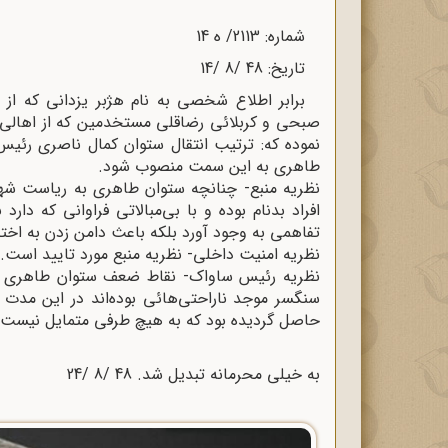
شماره: 2113/ ه 14
تاریخ: 48 /8 /14
برابر اطلاع شخصی به نام هژبر یزدانی که از
صبحی و کربلائی رضاقلی مستخدمین که از اهالی سن
نموده که: ترتیب انتقال ستوان کمال ناصری رئیس
طاهری به این سمت منصوب شود.
نظریه منبع- چنانچه ستوان طاهری به ریاست شهر
افراد بدنام بوده و با بی‌مبالاتی فراوانی که د
تفاهمی به وجود آورد بلکه باعث دامن زدن به اختل
نظریه امنیت داخلی- نظریه منبع مورد تایید است.
نظریه رئیس ساواک- نقاط ضعف ستوان طاهری را 
سنگسر موجد ناراحتی‌هائی بوده‌اند در این مدت 
حاصل گردیده بود که به هیچ طرفی متمایل نیست و
به خیلی محرمانه تبدیل شد. 48 /8 /24