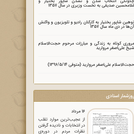
گونگی انتخاب شدن و نشدن شاپور بختیار و
لامحسین صدیقی به نخست وزیری در سال 1357
وهین شاپور بختیار به کارکنان رادیو و تلویزیون و واکنش
ن‌ها در دی ماه سال 1357
روری کوتاه به زندگی و مبارزات مرحوم حجت‌الاسلام
یخ علی‌اصغر مروارید
جت‌الاسلام علی‌اصغر مروارید (متوفی 1396/5/14)
وزشمار اسنادی
16 مرداد
از عجیب‌ترین موارد تقلب
در انتخابات و نادیده گرفتن
نظرات مردم در دوره‌ی