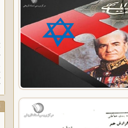
ا
ا
ز
ف
گ
م
د
ه
م
ت
16 مرداد 1357