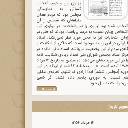
پهلوی اول و دوم، انتخاب
کسانی به نمایندگی
مجلس بود که مردم همان
منطقه‌ای که شخص از آن
نتخاب شده بود نیز وی را نمی‌شناختند. در مواردی این
شخاص چنان نسبت به مردم بی‌اعتناء بودند که حتی در
مان انتخابات نیز به محل مورد نظر نمی‌رفتند. اسناد
راوانی در این زمینه موجود است که حاکی از شکایت و
له‌ی مردم از این وضعیت می‌باشد. اسناد باقی مانده در
رکز اسناد مجلس شورای ملی تعداد زیادی شکایت نامه
را در این مورد نشان می‌دهد. در سندی به تاریخ 12 مرداد
1305 آمده است: «... بدبختانه گذشته از اینکه در این
وره [مجلس ششم] ابداً آزادی نداشتیم، تعرفه‌ی مکفی
م نسبت به دوره‌ی پنجم داده نشد. اگر کسی
ی‌خواست به میل خود...
ادامه مطلب
قویم تاریخ
16 مرداد 1356