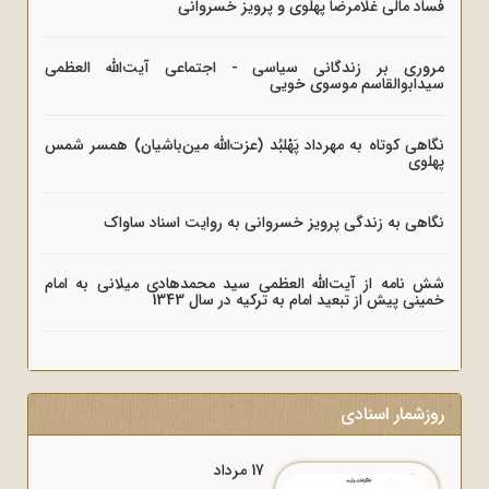
فساد مالی غلامرضا پهلوی و پرویز خسروانی
مروری بر زندگانی سیاسی - اجتماعی آیت‌الله العظمی
سیدابوالقاسم موسوی خویی
نگاهی کوتاه به مهرداد پَهْلبُد (عزت‌الله مین‌باشیان) همسر شمس
پهلوی
نگاهی به زندگی پرویز خسروانی به روایت اسناد ساواک
شش نامه از آیت‌الله العظمی سید محمدهادی میلانی به امام
خمینی پیش از تبعید امام به ترکیه در سال 1343
روزشمار اسنادی
17 مرداد