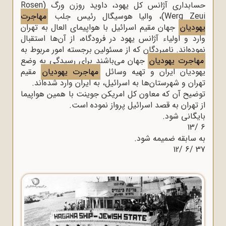
حسابدارى آژانس کل یهود، داوید روزن ورگ (Rosen
Werg Zeui)، والیا هوسیگال رئیس جلب
مهاجرت
یهودیان
جهان مقیم اسرائیل با هواپیماى العال به تهران
وارد و اولیاء آژانس یهود در فرودگاه، از آن‌ها استقبال
نموده‌‌اند. نامبردگان که از مسئولین برجسته امور مربوط به
مهاجرت یهودیان
جهان می‌باشند براى رسیدگى به وضع
یهودیان ایران و تهیه وسائل
مهاجرت یهودیان
مقیم
تهران و شهرستان‌ها به اسرائیل، به ایران وارد شده‌‌اند.
توضیح آن که معاون کل امریکن جوینت با همین هواپیما
از تهران به قصد اسرائیل پرواز نموده است.
بایگانى شود.
6 /13
به سابقه ضمیمه شود.
37 /6 /12