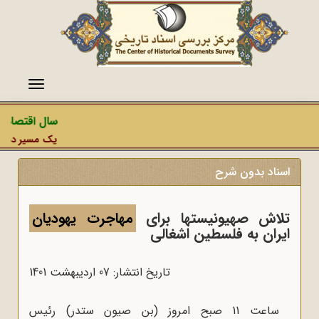
منو
سال اقتصاد م
یک مسیر دشمن، 
اسناد بدون شرح
تلاش صهیونیستها برای
مهاجرت یهودیان
ایران به فلسطین اشغالی
تاریخ انتشار: 07 ارديبهشت 1401
ساعت 11 صبح امروز (بن صیون ستدر) رئیس