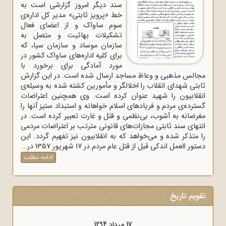
سند دیگر امروز گزارشی است به
خط «پرویز ثابتی» مدیر کل اداره‌ی
سوم ساواک و از اعضای فعال
تشکیلات بهائیت و متصل به
سازمان موساد و سازمان سیا، که
برای کلیه اداره‌های ساواک‌ کشور در
مورد آمادگی برای برخورد با
مجالس مذهبی و وعاظ مساجد ارسال شده است. در این گزارش
ثابتی شهدای انقلاب را اخلالگر و مأمورین کشته شده به وسیله‌ی
انقلابیون را شهید عنوان کرده است. وی همچنین اعتراضات
گسترده‌ی مردم و فریادهای اسلام خواهانه و استبداد ستیز آنها را
مغرضانه به آشوب، بی‌نظمی و قتل و غارت تعبیر کرده است. در
انتهای سند ثابتی مجازات‌های قانونی مترتب بر اعتراضات مردمی
را متذکر شده و می‌خواهد که به انقلابیون نیز تفهیم گردد. این
دستور العمل اندکی قبل از قتل عام مردم در 17 شهریور 1357 در...
ادامه مطلب
تقویم تاریخ
17 مرداد 1294