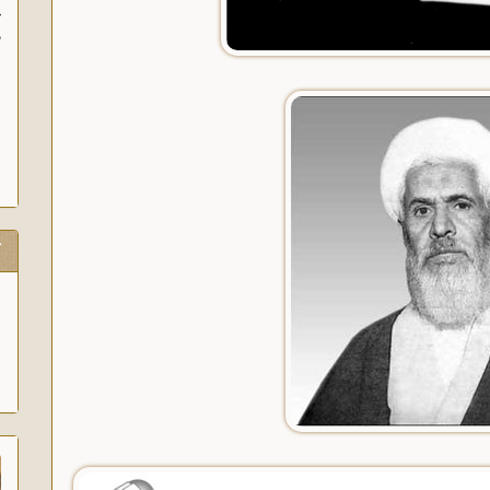
آ
پ
آ
ک