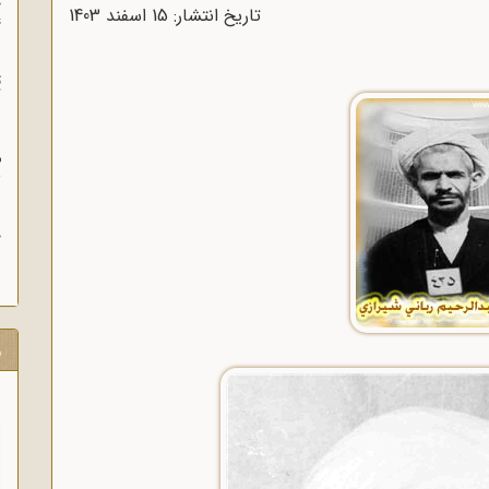
چ
تاریخ انتشار: 15 اسفند 1403
غ
ت
آ
م
ش
ح
ر