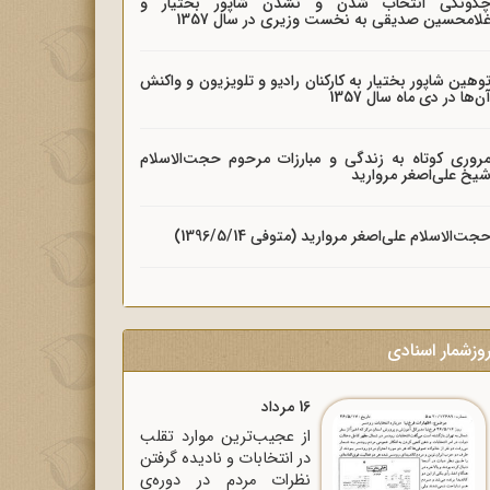
گونگی انتخاب شدن و نشدن شاپور بختیار و
لامحسین صدیقی به نخست وزیری در سال 1357
وهین شاپور بختیار به کارکنان رادیو و تلویزیون و واکنش
ن‌ها در دی ماه سال 1357
روری کوتاه به زندگی و مبارزات مرحوم حجت‌الاسلام
یخ علی‌اصغر مروارید
جت‌الاسلام علی‌اصغر مروارید (متوفی 1396/5/14)
وزشمار اسنادی
16 مرداد
از عجیب‌ترین موارد تقلب
در انتخابات و نادیده گرفتن
نظرات مردم در دوره‌ی