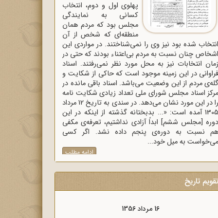
پهلوی اول و دوم، انتخاب
کسانی به نمایندگی
مجلس بود که مردم همان
منطقه‌ای که شخص از آن
نتخاب شده بود نیز وی را نمی‌شناختند. در مواردی این
شخاص چنان نسبت به مردم بی‌اعتناء بودند که حتی در
مان انتخابات نیز به محل مورد نظر نمی‌رفتند. اسناد
راوانی در این زمینه موجود است که حاکی از شکایت و
له‌ی مردم از این وضعیت می‌باشد. اسناد باقی مانده در
رکز اسناد مجلس شورای ملی تعداد زیادی شکایت نامه
را در این مورد نشان می‌دهد. در سندی به تاریخ 12 مرداد
1305 آمده است: «... بدبختانه گذشته از اینکه در این
وره [مجلس ششم] ابداً آزادی نداشتیم، تعرفه‌ی مکفی
م نسبت به دوره‌ی پنجم داده نشد. اگر کسی
ی‌خواست به میل خود...
ادامه مطلب
قویم تاریخ
16 مرداد 1357