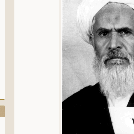
ا
ا
ز
ف
گ
م
د
ه
م
ت