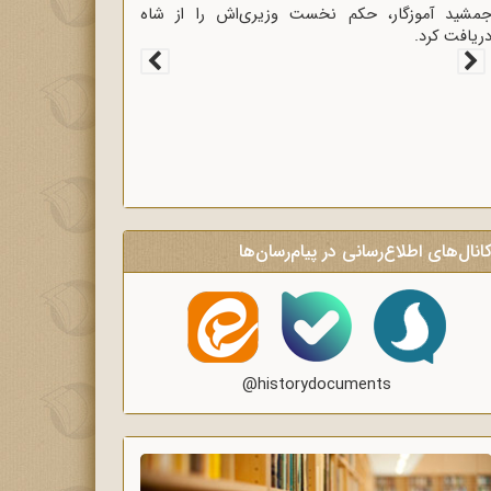
غاز سخنرانی‌های انتقادی و روشنگر وعاظ در لبیک به
یام امام به وعاظ و روحانیون برای روشنگری و
گاه‌سازی در منبرهای ماه رمضان.
انال‌های اطلاع‌رسانی در پیام‌رسان‌ها
@historydocuments