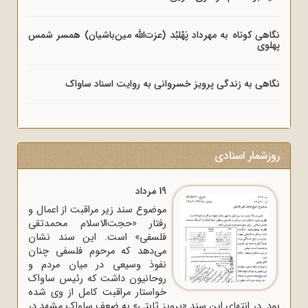
نگاهی کوتاه به مهرداد پَهْلبُد (عزت‌الله مین‌باشیان) همسر شمس
پهلوی
نگاهی به زندگی پرویز خسروانی به روایت اسناد ساواک
روزشمار اسنادی
19 مرداد
موضوع سند زیر مراقبت از اعمال و
رفتار «حجت‌الاسلام محمدتقی
فلسفی» است. این سند نشان
می‌دهد که مرحوم فلسفی چنان
نفوذ وسیعی در میان مردم و
روحانیون داشت که رئیس ساواک
خواستار مراقبت کامل از وی شده
بود. در انتهای این سند «پرویز ثابتی» به ضعف ساواک مشهد در