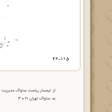
از: تیمسار ریاست ساواک مدیریت کل اداره سوم 316 
به: ساواک تهران 20 ه‌ 3 شماره: 15963 / 20 ه‌ 3