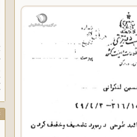
ا
ا
ز
ف
گ
م
د
ه
م
ت