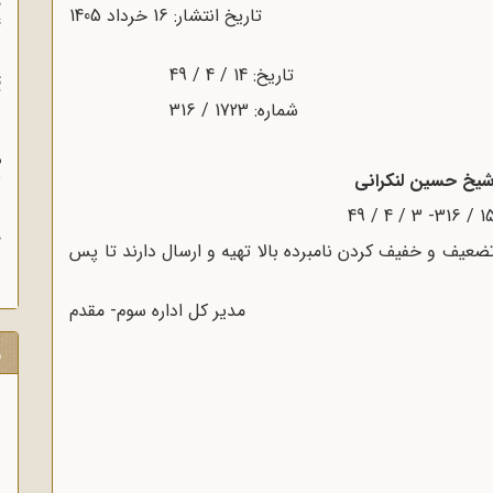
چ
تاریخ انتشار: 16 خرداد 1405
غ
ت
آ
م
ش
 شیخ حسین لنکرانی
ح
یف و خفیف کردن نامبرده بالا تهیه و ارسال دارند تا پس
مدیر کل اداره سوم- مقدم
ر