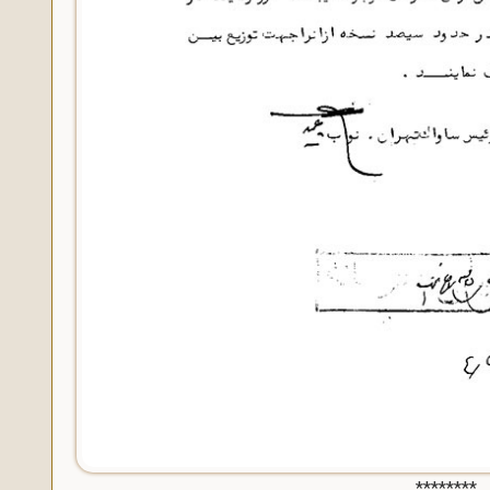
********