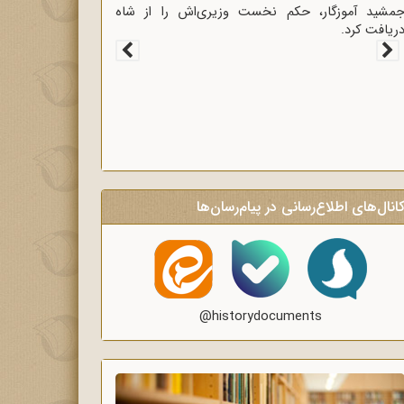
غاز سخنرانی‌های انتقادی و روشنگر وعاظ در لبیک به
یام امام به وعاظ و روحانیون برای روشنگری و
گاه‌سازی در منبرهای ماه رمضان.
انال‌های اطلاع‌رسانی در پیام‌رسان‌ها
@historydocuments