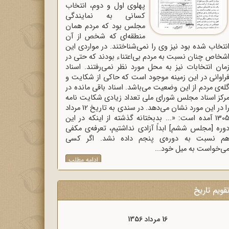
پهلوی اول و دوم، انتخاب
کسانی به نمایندگی
مجلس بود که مردم همان
منطقه‌ای که شخص از آن
نتخاب شده بود نیز وی را نمی‌شناختند. در مواردی این
شخاص چنان نسبت به مردم بی‌اعتناء بودند که حتی در
مان انتخابات نیز به محل مورد نظر نمی‌رفتند. اسناد
راوانی در این زمینه موجود است که حاکی از شکایت و
له‌ی مردم از این وضعیت می‌باشد. اسناد باقی مانده در
رکز اسناد مجلس شورای ملی تعداد زیادی شکایت نامه
را در این مورد نشان می‌دهد. در سندی به تاریخ 12 مرداد
1305 آمده است: «... بدبختانه گذشته از اینکه در این
وره [مجلس ششم] ابداً آزادی نداشتیم، تعرفه‌ی مکفی
م نسبت به دوره‌ی پنجم داده نشد. اگر کسی
ی‌خواست به میل خود...
ادامه مطلب
قویم تاریخ
16 مرداد 1357