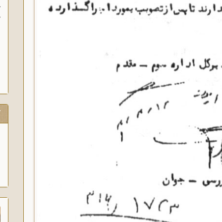
آ
پ
آ
ک