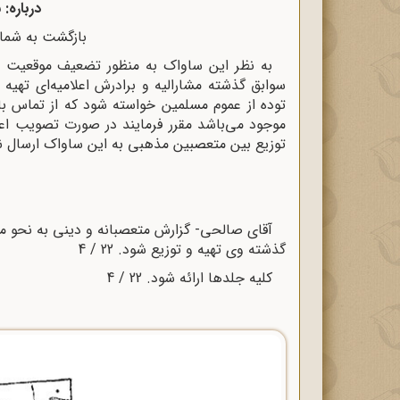
درباره:
بازگشت به شماره 1733 / 316- 14 / 
به نظر این ساواک به منظور تضعیف موقعیت نا
سوابق گذشته مشارالیه و برادرش اعلامیه‌ای تهیه
توده از عموم مسلمین خواسته شود که از تماس با 
موجود می‌باشد مقرر فرمایند در صورت تصویب اعل
توزیع بین متعصبین مذهبی به این ساواک ارسال نم
آقای صالحی- گزارش متعصبانه و دینی به نحو مق
گذشته وی تهیه و توزیع شود. 22 / 4
کلیه جلدها ارائه شود. 22 /
4