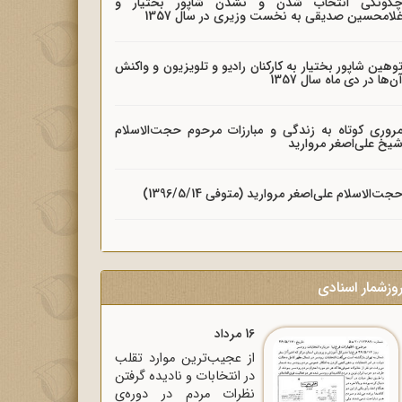
گونگی انتخاب شدن و نشدن شاپور بختیار و
لامحسین صدیقی به نخست وزیری در سال 1357
وهین شاپور بختیار به کارکنان رادیو و تلویزیون و واکنش
ن‌ها در دی ماه سال 1357
روری کوتاه به زندگی و مبارزات مرحوم حجت‌الاسلام
یخ علی‌اصغر مروارید
جت‌الاسلام علی‌اصغر مروارید (متوفی 1396/5/14)
وزشمار اسنادی
16 مرداد
از عجیب‌ترین موارد تقلب
در انتخابات و نادیده گرفتن
نظرات مردم در دوره‌ی