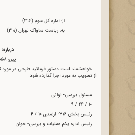
از: اداره کل سوم (316) تاریخ: 14 / 4 / 49
به: ریاست ساواک تهران (ه‌ ‌3) شماره: 1723 / 316
درباره:
پیرو 1558 / 316- 3 / 4 / 49
خواهشمند است دستور فرمائید طرحی در مورد تضع
از تصویب به مورد اجرا گذارده شود.
مسئول بررسی- اوانی
10 / 44 / 9
رئیس بخش 316- ازغندی 10 / 4
رئیس اداره یکم عملیات و بررسی- جوان