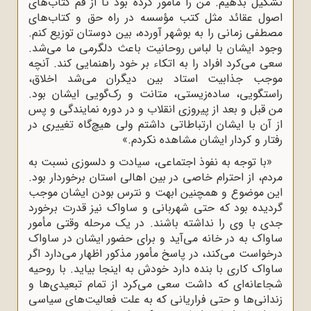
تشکیل بدهیم. من را مأمور کرده بود تا از قم کتاب‌های
اصول عقائد مثل کتب مؤسسه در راه حق و کتاب‌های
مصطفی زمانی را به بوشهر آورده، بین دوستان توزیع کنم.
وجود ایشان با لباس روحانیت باعث دلگرمی ما می‌شد.
سعی می‌کرد افراد را به اتکاء بر خود راهنمایی کند. آنچه
موجب جذابیت استاد بین دیگران می‌‌شد اخلاق،
راستگویی، ساده‌زیستی، متانت و رک‌گویی ایشان بود.
من قبل و بعد از پیروزی انقلاب و در دوره نمایندگی و پس
از آن با ایشان ارتباطاتی داشتم ولی هیچ‌گاه تغییری در
رفتار و کردار ایشان مشاهده نکردم.»
«با توجه به نفوذ اجتماعی، سیادت و دلسوزی نسبت به
مردم، از احترام خاصی در بین اهالی استان برخوردار بود.
این موضوع و همچنین ابهت و نترس‌ بودن ایشان موجب
گردیده بود که حتی شهربانی و ساواک نیز قدرت برخورد
جدی با وی را نداشته باشند. در یک مرحله وقتی مأمور
ساواک به در خانه می‌آید و برای حضور ایشان در ساواک
درخواست می‌کند، در پاسخ مأمور مذکور اظهار می‌دارد اگر
ساواک کاری با بنده دارد خودش به اینجا بیاید. با روحیه
شجاعانه‌ای که داشت سعی می‌کرد از تمام تبعیدی‌ها و
زندانی‌ها و حتی فراریانی که به علت فعالیت‌های سیاسی