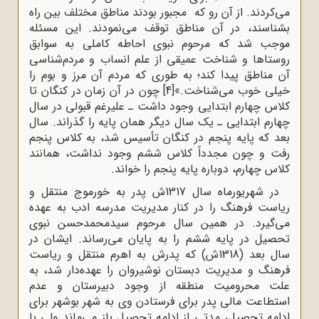
می‌کردند. از آن رو که مجبور بودند مناطق مختلف بین راه
بشناسند، در آن مناطق توقف می‌نمودند. این مسئله
موجب شد که مرحوم نبوی احاطه کاملی به سوابق
روستاها و شناخت عمیقی از علم انساب و مردم‌شناسی
آن مناطق پیدا کند؛ به طوری که مردم آن مرز و بوم را
خیلی خوب می‌شناخت.»
[4]
چون در آن زمان در کنگان تا
کلاس چهارم ابتدایی وجود داشت ـ علیرغم قبولی در سال
چهارم ابتدایی ـ یک سال دیگر همان پایه را گذراند. سال
بعد که پایه پنجم در کنگان تأسیس شد، به کلاس پنجم
رفت و چون مجدداً کلاس ششم وجود نداشت، همانند
کلاس چهارم، دوباره پایه پنجم را خواند.
در شهریورماه سال 1317ش پدر به خورموج منتقل و
ریاست فرهنگ را در کنار مدیریت مدرسه ادب به عهده
می‌گیرد. در همین سال مرحوم سیدمحمدحسن نبوی
تحصیل در پایه ششم را به پایان می‌رساند. ایشان در
سال بعد (1318ش) که پدرش به اهرم منتقل و ریاست
فرهنگ و مدیریت دبستان نوشیروان را عهده‌دار شد، به
علت محرومیت منطقه از وجود دبیرستان و عدم
استطاعت مالی پدر برای فرستادن وی به شهر بوشهر برای
ادامه تحصیل، مدتی از ادامه تحصیل باز می‌ماند ولی با