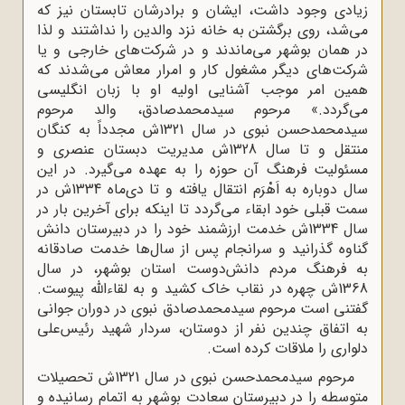
زیادی وجود داشت، ایشان و برادرشان تابستان نیز که
می‌شد، روی برگشتن به خانه نزد والدین را نداشتند و لذا
در همان بوشهر می‌ماندند و در شرکت‌های خارجی و یا
شرکت‌های دیگر مشغول کار و امرار معاش می‌شدند که
همین امر موجب آشنایی اولیه او با زبان انگلیسی
می‌گردد.» مرحوم سیدمحمدصادق، والد مرحوم
سیدمحمدحسن نبوی در سال 1321ش مجدداً به کنگان
منتقل و تا سال 1328ش مدیریت دبستان عنصری و
مسئولیت فرهنگ آن حوزه را به عهده می‌گیرد. در این
سال دوباره به اَهْرَم انتقال یافته و تا دی‌ماه 1334ش در
سمت قبلی خود ابقاء می‌گردد تا اینکه برای آخرین بار در
سال 1334ش خدمت ارزشمند خود را در دبیرستان دانش
گناوه گذرانید و سرانجام پس از سال‌ها خدمت صادقانه
به فرهنگ مردم دانش‌دوست استان بوشهر، در سال
1368ش چهره در نقاب خاک کشید و به لقاءالله پیوست.
گفتنی است مرحوم سیدمحمدصادق نبوی در دوران جوانی
به اتفاق چندین نفر از دوستان، سردار شهید رئیس‌علی
دلواری را ملاقات کرده است.
مرحوم سیدمحمدحسن نبوی در سال 1321ش تحصیلات
متوسطه را در دبیرستان سعادت بوشهر به اتمام رسانیده و