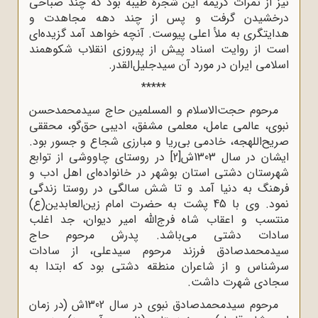
نیز از ثمرات کریمه این شجرۀ طیبه بود که چند صباحی
درخشیدن گرفت و پس از چند دهه مجاهدت و
هدایتگری به ملأ اعلی پیوست. آنچه خواهد آمد گزیده‌ای
است از روایت اسناد پیش از پیروزی انقلاب شکوهمند
اسلامی ایران در مورد آن سیدجلیل‌القدر.
*****
مرحوم حجت‌الاسلام و المسلمین حاج سیدمحمدحسن
نبوی، عالمی عامل، معلمی مشفق، ادیبی حق‌گو، محققی
صریح‌اللهجه، خادمی بی‌ریا و مبارزی شجاع و جسور بود.
ایشان در سال 1303ش
[2]
در روستای چاووشی از توابع
شهرستان دشتی استان بوشهر در خانواده‌ای اهل ادب و
فرهنگ به دنیا آمد و تا شش سالگی در روستا زندگی
نمود. وی با 45 پشت به حضرت امام زین‌العابدین(ع)
منتسب و اعقاب شاه فرج‌الله امیر دیوان، جد اغلب
سادات دشتی می‌باشد. پدرش مرحوم حاج
سیدمحمدصادق فرزند مرحوم سیدعلی، از سادات
سرشناس و از شاعران منطقه دشتی بود که ابتدا به
سجادی شهرت داشت.
مرحوم سیدمحمدصادق نبوی در سال 1302ش (در زمان