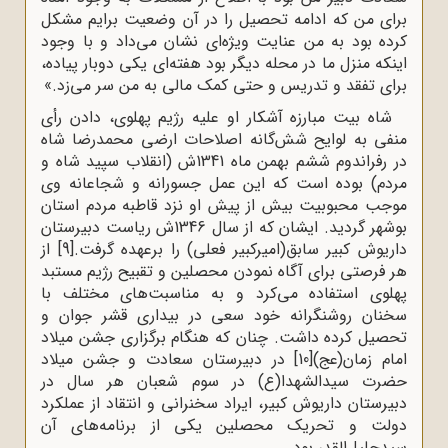
برای من که ادامه تحصیل را در آن وضعیت برایم مشکل
کرده بود به من عنایت ویژه‌ای نشان می‌داد و با وجود
اینکه منزل ما در محله دیگر بود هفته‌ای یکی دوبار پیاده،
برای تفقد و تدریس و حتی کمک مالی به من سر می‌زد.»
شاه بیت مبارزه آشکار او علیه رژیم پهلوی، دادن رأی
منفی به لوایح شش‌گانه اصلاحات ارضی محمدرضا شاه
در رفراندوم ششم بهمن ماه 1341ش (انقلاب سپید شاه و
مردم) بوده است که این عمل جسورانه و شجاعانه وی
موجب محبوبیت بیش از پیش او نزد قاطبه مردم استان
بوشهر گردید. ایشان که از سال 1346ش ریاست دبیرستان
داریوش کبیر سابق(امیرکبیر فعلی) را برعهده گرفت.
[9]
از
هر فرصتی برای آگاه نمودن محصلین و تقبیح رژیم مستبد
پهلوی استفاده می‌کرد و به مناسبت‌های مختلف با
سخنان روشنگرانه خود سعی در بیداری قشر جوان و
تحصیل کرده داشت. چنان که هنگام برگزاری جشن میلاد
امام زمان(عج)
[10]
در دبیرستان سعادت و جشن میلاد
حضرت سیدالشهدا(ع) در سوم شعبان هر سال در
دبیرستان داریوش کبیر، ایراد سخنرانی و انتقاد از عملکرد
دولت و تحریک محصلین یکی از برنامه‌های آن
سیدجلیل‌القدر بود.