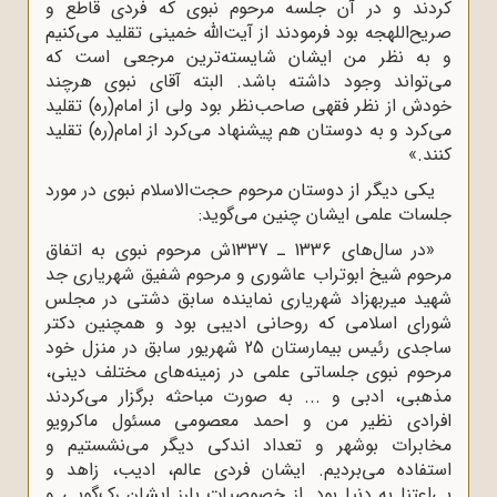
کردند و در آن جلسه مرحوم نبوی که فردی قاطع و
صریح‌اللهجه بود فرمودند از آیت‌الله خمینی تقلید می‌کنیم
و به نظر من ایشان شایسته‌ترین مرجعی است که
می‌تواند وجود داشته باشد. البته آقای نبوی هرچند
خودش از نظر فقهی صاحب‌نظر بود ولی از امام(ره) تقلید
می‌کرد و به دوستان هم پیشنهاد می‌کرد از امام(ره) تقلید
کنند.»
یکی دیگر از دوستان مرحوم حجت‌الاسلام نبوی در مورد
جلسات علمی ایشان چنین می‌گوید:
«در سال‌های 1336 ـ 1337ش مرحوم نبوی به اتفاق
مرحوم شیخ ابوتراب عاشوری و مرحوم شفیق شهریاری جد
شهید میربهزاد شهریاری نماینده سابق دشتی در مجلس
شورای اسلامی که روحانی ادیبی بود و همچنین دکتر
ساجدی رئیس بیمارستان 25 شهریور سابق در منزل خود
مرحوم نبوی جلساتی علمی در زمینه‌های مختلف دینی،
مذهبی، ادبی و ... به صورت مباحثه برگزار می‌کردند
افرادی نظیر من و احمد معصومی مسئول ماکرویو
مخابرات بوشهر و تعداد اندکی دیگر می‌نشستیم و
استفاده می‌بردیم. ایشان فردی عالم، ادیب، زاهد و
بی‌اعتنا به دنیا بود. از خصوصیات بارز ایشان رک‌گویی و