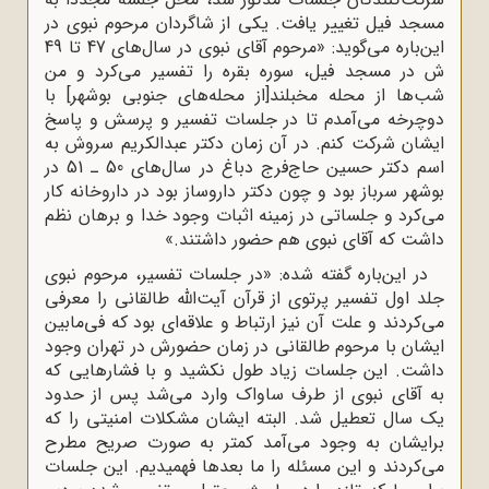
مسجد فیل تغییر یافت. یکی از شاگردان مرحوم نبوی در
این‌باره می‌گوید: «مرحوم آقای نبوی در سال‌های 47 تا 49
ش در مسجد فیل، سوره بقره را تفسیر می‌کرد و من
شب‌ها از محله مخبلند[از محله‌های جنوبی بوشهر] با
دوچرخه می‌آمدم تا در جلسات تفسیر و پرسش و پاسخ
ایشان شرکت کنم. در آن زمان دکتر عبدالکریم سروش به
اسم دکتر حسین حاج‌فرج دباغ در سال‌های 50 ـ 51 در
بوشهر سرباز بود و چون دکتر داروساز بود در داروخانه کار
می‌کرد و جلساتی در زمینه اثبات وجود خدا و برهان نظم
داشت که آقای نبوی هم حضور داشتند.»
در این‌باره گفته شده: «در جلسات تفسیر، مرحوم نبوی
جلد اول تفسیر پرتوی از قرآن آیت‌الله طالقانی را معرفی
می‌کردند و علت آن نیز ارتباط و علاقه‌ای بود که فی‌مابین
ایشان با مرحوم طالقانی در زمان حضورش در تهران وجود
داشت. این جلسات زیاد طول نکشید و با فشارهایی که
به آقای نبوی از طرف ساواک وارد می‌شد پس از حدود
یک سال تعطیل شد. البته ایشان مشکلات امنیتی را که
برایشان به وجود می‌آمد کمتر به صورت صریح مطرح
می‌کردند و این مسئله را ما بعدها فهمیدیم. این جلسات