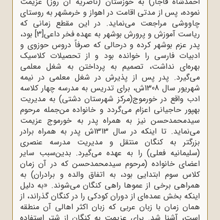
احمدشاه قاجار) به خوزستان (ناصریه آن روز) عزیمت
نموده، پس از مدتی اقامت در اهواز و خرمشهر به روستای
چاووشی مراجعت می‌نماید. در این مقطع زمانی که
ریاست آموزش و پرورش بوشهر به عهده فخر داعی
[3]
بود،
پدر عزم بوشهر کرده و درحالی که صرفاً دروس حوزوی و
ادبیات فارسی را خوانده بود و از تحصیلات کلاسیک
بهره‌ای نداشت، تصمیم به پرداختن به شغل معلمی
می‌گیرد. پدر پس از پذیرش در شغل معلمی در نیمه
شهریور سال 1308ش، برای تدریس به مدرسه چهار کلاسه
ادب واقع در خورموج(مرکز شهرستان دشتی) به مدیریت
بهپور حاجیانی اعزام می‌گردد و خانواده من‌جمله مرحوم
سیدمحمدحسن نیز به همراه پدر به خورموج عزیمت
می‌نماید. تا اینکه در سال 1313ش پدر به همراه برادر
بزرگتر به کنگان منتقل و مدیریت مدرسه عنصری
(سلیمانیه فعلی) را به عهده می‌گیرد. بدین‌سبب سایر
اعضای خانواده (مرحوم سیدمحمدحسن که در آن زمان
کلاس سوم ابتدایی بود، به اتفاق والده و برادران) به
همراهی برخی از عموها راهی کنگان می‌شوند. «به دلیل
اینکه بخش عمده‌ای از دوران کودکی را در کنگان گذراند، از
همان زمان با زبان عربی که زبان اکثر اهالی آن منطقه
است، آشنا شد. برای عزیمت به کنگان از شتر استفاده