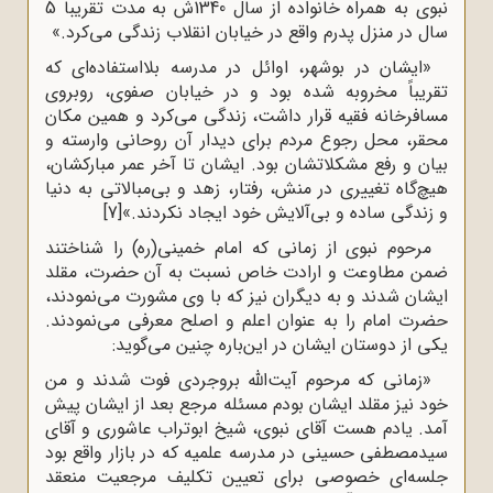
نبوی به همراه خانواده از سال 1340ش به مدت تقریباً 5
سال در منزل پدرم واقع در خیابان انقلاب زندگی می‌کرد.»
«ایشان در بوشهر، اوائل در مدرسه بلااستفاده‌ای که
تقریباً مخروبه شده بود و در خیابان صفوی، روبروی
مسافرخانه فقیه قرار داشت، زندگی می‌کرد و همین مکان
محقر، محل رجوع مردم برای دیدار آن روحانی وارسته و
بیان و رفع مشکلاتشان بود. ایشان تا آخر عمر مبارکشان،
هیچ‌گاه تغییری در منش، رفتار، زهد و بی‌مبالاتی به دنیا
و زندگی ساده و بی‌آلایش خود ایجاد نکردند.»
[7]
مرحوم نبوی از زمانی که امام خمینی(ره) را شناختند
ضمن مطاوعت و ارادت خاص نسبت به آن حضرت، مقلد
ایشان شدند و به دیگران نیز که با وی مشورت می‌نمودند،
حضرت امام را به عنوان اعلم و اصلح معرفی می‌نمودند.
یکی از دوستان ایشان در این‌باره چنین می‌گوید:
«زمانی که مرحوم آیت‌الله بروجردی فوت شدند و من
خود نیز مقلد ایشان بودم مسئله مرجع بعد از ایشان پیش
آمد. یادم هست آقای نبوی، شیخ ابوتراب عاشوری و آقای
سیدمصطفی حسینی در مدرسه علمیه که در بازار واقع بود
جلسه‌ای خصوصی برای تعیین تکلیف مرجعیت منعقد