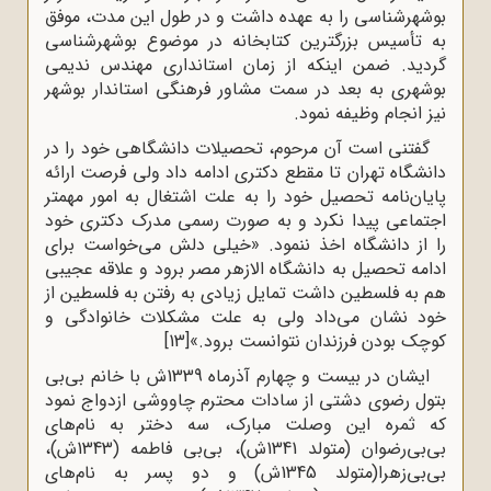
بوشهرشناسی را به عهده داشت و در طول این مدت، موفق
به تأسیس بزرگترین کتابخانه در موضوع بوشهرشناسی
گردید. ضمن اینکه از زمان استانداری مهندس ندیمی
بوشهری به بعد در سمت مشاور فرهنگی استاندار بوشهر
نیز انجام وظیفه نمود.
گفتنی است آن مرحوم، تحصیلات دانشگاهی خود را در
دانشگاه تهران تا مقطع دکتری ادامه داد ولی فرصت ارائه
پایان‌نامه تحصیل خود را به علت اشتغال به امور مهمتر
اجتماعی پیدا نکرد و به صورت رسمی مدرک دکتری خود
را از دانشگاه اخذ ننمود. «خیلی دلش می‌خواست برای
ادامه تحصیل به دانشگاه الازهر مصر برود و علاقه عجیبی
هم به فلسطین داشت تمایل زیادی به رفتن به فلسطین از
خود نشان می‌داد ولی به علت مشکلات خانوادگی و
کوچک بودن فرزندان نتوانست برود.»
[13]
ایشان در بیست و چهارم آذرماه 1339ش با خانم بی‌بی
بتول رضوی دشتی از سادات محترم چاووشی ازدواج نمود
که ثمره این وصلت مبارک، سه دختر به نام‌های
بی‌بی‌رضوان (متولد 1341ش)، بی‌بی‌ فاطمه (1343ش)،
بی‌بی‌زهرا(متولد 1345ش) و دو پسر به نام‌های