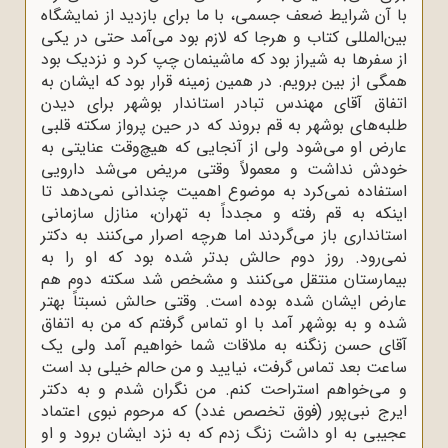
با آن شرایط ضعف جسمی، با ما برای بازدید از نمایشگاه
بین‌المللی کتاب و هرجا که لازم بود می‌آمد حتی در یکی
از سفرها به شیراز بود که ماشینمان چپ کرد و نزدیک بود
همگی از بین برویم. در همین زمینه قرار بود که ایشان به
اتفاق آقای مهندس تبادر استاندار بوشهر برای دیدن
طلبه‌های بوشهر به قم بروند که در حین پرواز سکته قلبی
عارض او می‌شود ولی از آنجایی که هیچ‌وقت عنایتی به
خودش نداشت و معمولاً وقتی مریض می‌شد دارویی
استفاده نمی‌کرد به موضوع اهمیت چندانی نمی‌دهد تا
اینکه به قم رفته و مجدداً به تهران، منازل سازمانی
استانداری باز می‌گردند اما هرچه اصرار می‌کنند به دکتر
نمی‌رود. روز دوم حالش بدتر شده بود که او را به
بیمارستان منتقل می‌کنند و مشخص شد سکته دوم هم
عارض ایشان شده بوده است. وقتی حالش نسبتاً بهتر
شده و به بوشهر آمد با او تماس گرفتم که من به اتفاق
آقای حسن زنگنه به ملاقات شما خواهیم آمد ولی یک
ساعت بعد تماس گرفت، نیایید و من حالم خیلی بد است
و می‌خواهم استراحت کنم. من نگران شدم و به دکتر
ایرج نبی‌پور (فوق تخصص غدد) که مرحوم نبوی اعتماد
عجیبی به او داشت زنگ زدم که به نزد ایشان برود و او