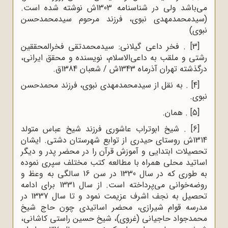
می‌باشد ولی در شناسنامه 1303ش نوشته شده است.
(سیدمحمدمهدی نبوی، فرزند مرحوم سیدمحمدحسن
نبوی)
[3]
. فخر داعی گیلانی: سیدمحمدتقی فخرالمحققین
رشتی و ملقب به داعی‌الاسلام، نویسنده و محقق ایرانی،
درگذشته تهران آذرماه 1343ش / شعبان 1384ق.
[4]
. به نقل از سیدمحمدمهدی نبوی، فرزند محمدحسن
نبوی
.
[5]
. همان.
[6]
. شیخ ابوتراب عاشوری فرزند شیخ عباس متولد
1314ش روستای حیدری از توابع شهرستان دشتی. ایشان
تحصیلات ابتدایی و آموزش قرآن را در محضر پدر و دیگر
اساتید محلی همراه با مطالعه کتب مختلف سپری نموده
به ‌طوری که در سال 1330 در سن 16 سالگی به وعظ و
روضه‌خوانی می‌پرداخته است. از سال 1331 برای ادامه
تحصیل به نجف اشرف عزیمت نمود و تا سال 1337 در
مدرسه قوام شیرازی، محضر اساتیدی چون حاج شیخ
محمدجواد حاجیانی (غروی)، شیخ حسین راستی کاشانی،