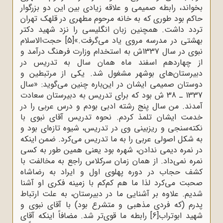
بخواند، رابطه صمیمی و علاقه زیادی بین این دو بزرگوار
حاکم بود طوری که به خانه مرحوم مطهری در قلهک تهران
تردد داشت. همچنین زبان انگلیسی را نزد شهید دکتر
بهشتی در مدرسه مروی یاد می‌گرفت.»
[5]
حجت‌الاسلام
نبوی در سال 1337ش به استخدام وزارت فرهنگ درآمد و
از چهاردهم اسفند ماه همان سال به تدریس در
دبیرستان‌های بوشهر مشغول ‌شد. یکی از مرتبطین و
دوستان صمیمی ایشان در این‌باره چنین می‌گوید: «سال
1337 ـ 38 ش بود که برای تدریس به دبیرستان سعادت
آمدند. من سال پنج رشته ادبی بودم و درس عربی را در
خدمت ایشان تلمذ کردم. نحوه تدریس آقای نبوی با
نکته‌سنجی و ریزبینی وی در تدریس، شیوه تازه‌ای بود و
به شکل اصولی عربی را به ما تدریس می‌کرد. ضمن اینکه
در نمره دیمی ندادن، شهره بود یعنی همین طور به کسی
نمره نمی‌داد. از همان زمان سرکلاس راجع به مخالفت با
کشف حجاب در دوره پهلوی اول و ایراد به رضاشاه
صحبت می‌کرد لذا ما هم کم‌کم با زمینه‌ فکری او آشنا
شدیم. علاوه بر آشنایی ما در دبیرستان، به علت ارتباط
پدرم (که فردی مذهبی و متشرع بود) با آقای نبوی و
شهید ابوتراب
[6]
رابطه ما قوی‌تر شد. مضافاً اینکه آقای