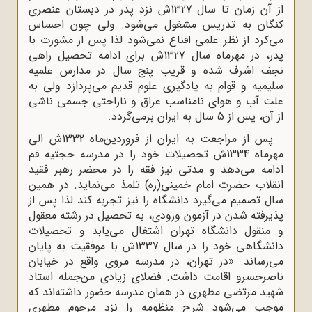
از آن زمان تا سال 1327ش نزد پدر در دبستان عنصری
کنگان به تدریس مشغول می‌شود. ولی چون احساس
می‌کرد از نظر علمی اقناع نمی‌شود لذا پس از مشورت با
پدر، در مهرماه سال 1327ش برای ادامه تحصیل راهی
نجف اشرف شده و قریب پنج سال در مدارس علمیه
سلیمیه و قوام به یادگیری علوم قدیم می‌پردازد ولی به
علت آب و هوای نامناسب عراق و ناراحتی جسمی ناشی
از آن، پس از 5 سال به ایران برمی‌گردد.
پس از مراجعت به ایران از فروردین‌ماه 1332ش الی
مهرماه 1334ش تحصیلات خود را در مدرسه حجتیه قم
ادامه می‌دهد و مدتی نیز فقه را در محضر رهبر فقید
انقلاب حضرت امام خمینی(ره) تلمذ می‌نماید. در همین
سال تصمیم می‌گیرد دانشگاه را نیز تجربه کند لذا پس از
پذیرفته شدن در آزمون ورودی، به تحصیل در رشته معقول
و منقول دانشگاه تهران اشتغال می‌یابد و تحصیلات
دانشگاهی خود را در سال 1337ش با موفقیت به پایان
می‌رساند. «در تهران، در مدرسه مروی واقع در خیابان
ناصرخسرو اقامت داشت. فضلای زیادی من‌جمله استاد
شهید مرتضی مطهری در همان مدرسه حضور داشته‌اند که
موجب می‌شود شرح منظومه را نزد مرحوم مطهری