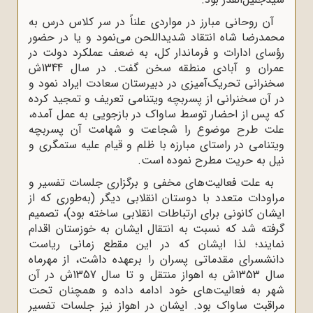
آن روحانی مبارز در مواردی علناً در سر کلاس درس به
محمدرضا شاه انتقاد شدیداللحن می‌نمود و یا در حضور
رؤسای ادارات و فرماندار کل، به ضعف عملکرد دولت در
عمران و آبادی منطقه سخن گفت. در سال 1344ش
سخنرانی تحریک‌آمیزی در دبیرستان سعادت ایراد نمود و
در آن سخنرانی از پسربچه ویتنامی تعریف و تمجید کرده
که پس از احضار توسط ساواک در بازجویی به عمل آمده،
علت طرح موضوع را شجاعت و شهامت آن پسربچه
ویتنامی در راستای مبارزه با ظلم و قیام علیه ستمگری و
نیل به حریت مطرح نموده است.
به علت فعالیت‌های مخفی و برگزاری جلسات تفسیر و
مراودات‌ متعدد با دوستان انقلابی دیگر (به‌طوری که از
ایشان کانونی برای ارتباطات انقلابی ساخته بود)، تصمیم
گرفته شد که نسبت به انتقال ایشان به خوزستان اقدام
نمایند؛ لذا ایشان که در این مقطع زمانی ریاست
دانشسرای مقدماتی پسران را برعهده داشت، از مهرماه
سال 1353ش به اهواز منتقل و تا سال 1357ش در آن
شهر به فعالیت‌های خود ادامه داده و همچنان تحت
مراقبت ساواک بود. ایشان در اهواز نیز جلسات تفسیر