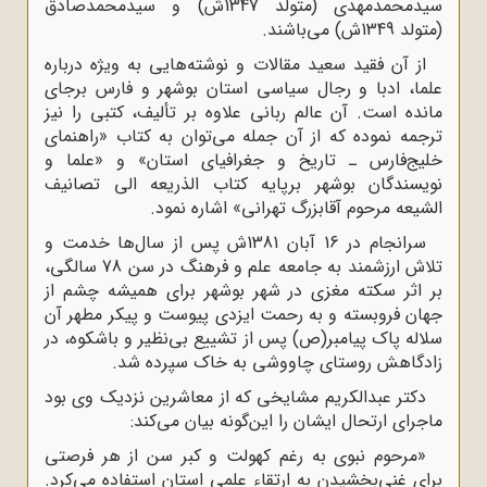
سیدمحمدمهدی (متولد 1347ش) و سیدمحمدصادق
(متولد 1349ش) می‌باشند.
از آن فقید سعید مقالات و نوشته‌هایی به ویژه درباره
علما، ادبا و رجال سیاسی استان بوشهر و فارس برجای
مانده است. آن عالم ربانی علاوه بر تألیف، کتبی را نیز
ترجمه نموده که از آن جمله می‌توان به کتاب «راهنمای
خلیج‌فارس ـ تاریخ و جغرافیای استان» و «علما و
نویسندگان بوشهر برپایه کتاب الذریعه الی تصانیف
الشیعه مرحوم آقابزرگ تهرانی» اشاره نمود.
سرانجام در 16 آبان 1381ش پس از سال‌ها خدمت و
تلاش ارزشمند به جامعه علم و فرهنگ در سن 78 سالگی،
بر اثر سکته مغزی در شهر بوشهر برای همیشه چشم از
جهان فروبسته و به رحمت ایزدی پیوست و پیکر مطهر آن
سلاله پاک پیامبر(ص) پس از تشییع بی‌نظیر و باشکوه، در
زادگاهش روستای چاووشی به خاک سپرده شد.
دکتر عبدالکریم مشایخی که از معاشرین نزدیک وی بود
ماجرای ارتحال ایشان را این‌گونه بیان می‌کند:
«مرحوم نبوی به رغم کهولت و کبر سن از هر فرصتی
برای غنی‌بخشیدن به ارتقاء علمی استان استفاده می‌کرد.