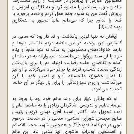
مسئولین آموزش و پرورش در حمایت از رژیم محمدرضا
شاه و حزب رستاخیز را معدوم کرد و به کارکنان آموزش و
پرورش گفت من به شیوه جدم عمل کردم و قصد برخورد با
شما را ندارم چرا که می‌دانم غالباً مجبور به همکاری
بوده‌اند.»
[11]
ایشان نه تنها فردی باگذشت و فداکار بود که سعی در
گسترش این روحیه در بین قاطبه مردم داشت. بارها و
بارها خانواده‌های محکومین به مرگ نه تنها ملجأ و پناه
خود را آن سید بزرگوار می‌دانستند امیدوارانه به در خانه او
آمده و تقاضای جلب رضایت اولیاء دم را برای بازیافتن
زندگی مجدد همسر، فرزند یا برادر خود می‌کردند و او نیز
با کمال خضوع، ملتمسانه آبرو و اعتبار خود را گرو
می‌گذاشت و روح سبز زندگی را برای بار دیگر در آن خانه،
تجدید می‌نمود.
او که وارثی لایق برای والد عالم خود بود با ورود به
عرصه تعلیم و تدریس، شاگردان زیادی را به جامعه علم و
ادب تحویل داد. گفتنی است آقای مهدی کروبی رئیس
سابق مجلس شورای اسلامی، مدتی را در خدمت مرحوم
نبوی در قم تلمذ نموده
[12]
و همچنین شهید حجت‌الاسلام
و المسلمین ابوتراب عاشوری نیز مدتی نزد این عالم