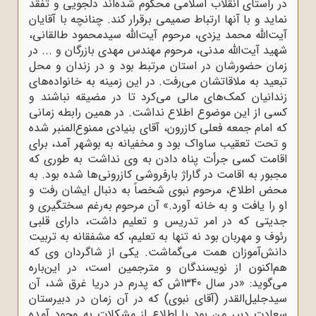
در راستای انقلاب اسلامی محکوم شده‌اند دلجویی و تفقد
نماید و با آنها ارتباط صمیمی برقرار کند. چنانچه با آقایان
آیت‌الله محمد یزدی، مرحوم آیت‌الله سیدمحمود طالقانی،
شهید آیت‌‌‌الله مدنی، مرحوم مهندس مهدی بازرگان و ... در
زمان حضورشان در استان مرتبط بود و در زندان و محل
تبعید به ملاقاتشان می‌رفت. در این زمینه به خانواده‌های
زندانیان کمک‌های مالی می‌کرد تا در مضیقه نباشند و
کسی از این موضوع اطلاع نداشت. در همین رابطه زمانی
که امام جمعه فعلی کازرون، آقای بنیادی ممنوع‌المنبر شده
و تحت تعقیب ساواک بود و مخفیانه به بوشهر آمد، برای
اقامت کسی جرأت پناه دادن به وی نداشت به طوری که
مجبور به اقامت در گاراژ بارفروشی کازرونی‌ها شده بود. به
محض اطلاع، مرحوم نبوی شخصاً به دنبال ایشان رفت و
او را یافت و به خانه آورد.» آن مرحوم به‌رغم سختگیری و
جدیتی که در امر تدریس و تعلیم داشت، دارای قلبی
رئوف و مهربان بود نه تنها به تعلیم، که مشفقانه به تربیت
دانش‌آموزان همت می‌گماشت. یکی از شاگردان وی که
هم‌اکنون از نویسندگان و مترجمین است، در این‌باره
می‌گوید: «در سال 1340ش که پدرم در دریا غرق شد، آن
سیدجلیل‌القدر (آقای نبوی) که در آن زمان در دبیرستان
سعادت دبیر من بود با اطلاع از مشکلات به وجود آمده