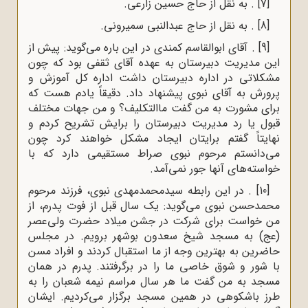
[7]
. به نقل از حاج حسین زارعی.
[8]
. به نقل از حاج عبدالنبی سمیرونی.
[9]
. آقای ابوالقاسم کمندی در این‌ باره می‌گوید: پیش از
این مدیریت دبیرستان به عهده آقای ثقفی بود که چون
مشکلاتی در اداره دبیرستان داشت اداره کل آموزش و
پرورش به آقای نبوی پیشنهاد داد. دقیقاً یادم هست که
برای مشورت به من گفت ماالتکلیف؟ و من جهات مختلف
قبول یا رد مدیریت دبیرستان را برایش تشریح کردم و
نهایتاً گفتم برایتان ایجاد مشکل خواهند کرد چون
می‌دانستم مرحوم نبوی صراط مستقیمی دارد که با
خواسته‌های آنها جور نمی‌آمد.
[10]
. در این رابطه سیدمحمدمهدی نبوی، فرزند مرحوم
محمدحسن نبوی می‌گوید: یک سال قبل از فوت پدرم، از
من خواست برای شرکت در جشن میلاد حضرت ولی‌عصر
(عج) به مسجد شیخ سعدون بوشهر برویم. در مجلس
حاضرین به بهترین وجه از ما استقبال کردند و افراد مسن
با شور و شوق خاصی ما را در برگرفتند. پدرم در همان
مسجد به من گفت ما هر سال مراسم نیمه شعبان را به
طرز باشکوهی در همین مسجد برگزار می‌کردیم. ایشان