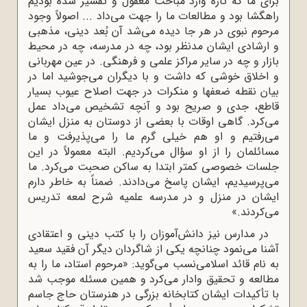
برای ما که تازه وارد مباحث معقول و تفسیر شده بودیم
راهگشا بود و مطالعات ما را جهت می‌داد ... اصولاً وجود
مرحوم نبوی در هر جا دیده می‌شد آن بُعد دینی، مذهبی
و ارشادی ایشان مدنظر بود، چه در مدرسه، چه در محیط
بازار و چه در سایر مراکز علمی و فرهنگی. در عین مهربانی
و اخلاق خوشی که داشت و با دیگران می‌جوشید اما در
بیان نقطه ضعفها و منکرات در جهت اصلاح عیوب بسیار
قاطع، جدی و صریح بود و آنچه تشخیص می‌داد عمل
می‌کرد. گاهی اوقات با بعضی از دوستان به منزل ایشان
می‌رفتیم و او هم خیلی گرم ما را می‌پذیرفت و ما
مسائلمان را از او سؤال می‌کردیم. البته معمولاً در این
جلسات خصوصی کمتر ابتدا به ساکن صحبت می‌کرد. ما
می‌پرسیدیم، ایشان پاسخ می‌دادند. ضمناً به خاطر دارم
ایشان در منزل و در مدرسه علمیه شرح لمعه تدریس
می‌کردند.»
در مدارس نیز دانش‌آموزان را با کتب دینی و اعتقادی
آشنا می‌نمود چنانچه یکی از شاگردان دیگر آن فقید سعید
به نام قائد اسلامی‌نسب می‌گوید: «مرحوم استاد، ما را به
مطالعه و تحقیق وادار می‌کرد و همین مسئله موجب شد
با تأکیدات ایشان کتابخانه بزرگی در هنرستان حاج جاسم