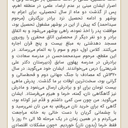
اصرار ایشان مبنی بر عدم ارضاء علمی در منطقه اهرم،
پس از گذشت دو ماه از سال تحصیلی، برای اعزام به
بوشهر و ادامه تحصیل نزد برادر بزرگترش (مرحوم
سیداحمد) که پیش از این در بوشهر مشغول تحصیل بود،
موافقت پدر را اخذ نموده، راهی بوشهر می‌شود و به اتفاق
برادر و دو نفر دیگر از محصلین اتاق محقری را روبروی
مسجد دهدشتی به مبلغ بیست و پنج قران اجاره
می‌کنند. کلاس اول، دوم و سوم را به اتمام می‌رساند. در
این مقطع، مرحوم سیدمحمدحسن در مدرسه سعادت و
برادرش در مدرسه پهلوی سابق (دبیرستان دکتر علی
شریعتی) درس می‌خواندند. ایشان خود می‌گوید: در سال
1320ش که مصادف با جنگ جهانی دوم و قحط‌سالی و
گرانی بود، سخت‌ترین اوقات بر ما گذشت. پدرش ماهی
بیست تومان برای او و برادرش ارسال می‌نمود و مادرش
نیز گاهگاهی نان، گِمنه، خرما و هیزم می‌فرستاد. ایشان
می‌گوید: من چون سن کمی داشتم و قدّم نیز کوتاه بود،
گاهی که برای خرید نان می‌رفتم، به من نان نمی‌رسید و
با چشمانی گریان با دست خالی به خانه مراجعت
می‌کردم و در همین زمان در یک مرحله 15 الی 20 روز را
فقط خرما (بدون نان) خوردیم. «چون مشکلات اقتصادی