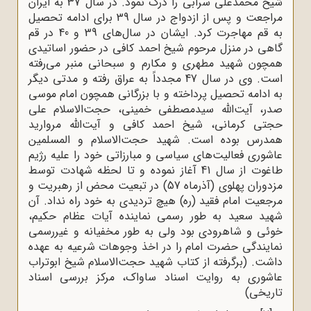
شیخ محمدعلی سرابی را درک نمود. در سال 37 به ایران
مراجعت و پس از ازدواج در سال 39 برای ادامه تحصیل
به قم مهاجرت کرد. ایشان در سال‌های 39 و 40 در قم
گاهی در منزل مرحوم شیخ احمد کافی در حضور اساتیدی
همچون شهید مطهری و مکارم و سبحانی منبر می‌رفته
است. وی در سال 47 مجدداً به عراق رفته و مدتی دیگر
به ادامه تحصیل پرداخته و با بزرگانی همچون امام موسی
صدر، آیت‌الله سیدمصطفی خمینی، حجت‌الاسلام علی
حجتی کرمانی، شیخ احمد کافی و آیت‌الله مروارید
همدرس بوده است. شهید حجت‌الاسلام و المسلمین
عاشوری فعالیت‌های سیاسی و مبارزاتی خود را علیه رژیم
طاغوت از سال 41 آغاز نموده و تا لحظه شهادت توسط
مزدوران پهلوی (آذرماه 57) در تبعیت محض از رهبریت و
مرجعیت امام فقید (ره) هیچ تردیدی به خود راه نداد. آن
شهید سعید به طور رسمی نماینده آیات عظام حکیم،
خوئی و شاهرودی بود ولی به ‌طور مخفیانه و غیررسمی
نمایندگی حضرت امام را در اخذ وجوهات شرعیه به عهده
داشت. (برگرفته از کتاب شهید حجت‌الاسلام شیخ ابوتراب
عاشوری به روایت اسناد ساواک، مرکز بررسی اسناد
تاریخی)