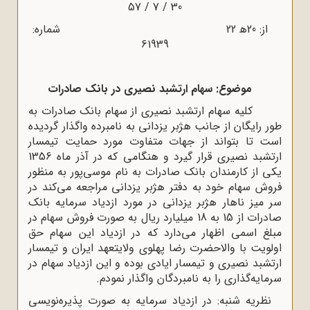
30 / 7 / 57
از: 20ﻫ 22 شماره:
61939
موضوع: سهام ارتشبد نصیرى در بانک صادرات
کلیه سهام ارتشبد نصیرى از سهام بانک صادرات به
طور رایگان از جانب هژبر یزدانى به نامبرده واگذار گردیده
است تا بتواند از جهات متفاوت مورد حمایت تیمسار
ارتشبد نصیرى قرار گیرد و هنگامى که در آذر ماه 1356
یکى از کارمندان بانک صادرات به نام موسى‌پور به منظور
فروش سهام خود به دفتر هژبر یزدانى مراجعه مى‌کند در
سر میز ناهار هژبر یزدانى در مورد ازدیاد سرمایه بانک
صادرات از 15 به 18 میلیارد ریال به صورت فروش سهام در
مبلغ اسمى اظهار مى‌دارد که در ازدیاد این سهام حق
اولویت با والاحضرت رضا پهلوى ولایتعهد ایران و تیمسار
ارتشبد نصیرى و تیمسار ایادى بوده و این ازدیاد سهام در
سرمایه‌گذارى را به نامبردگان واگذار نمودم.
نظریه شنبه: در ازدیاد سرمایه به صورت پذیره‌نویسى