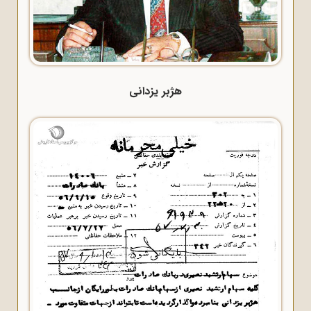
هژبر یزدانی