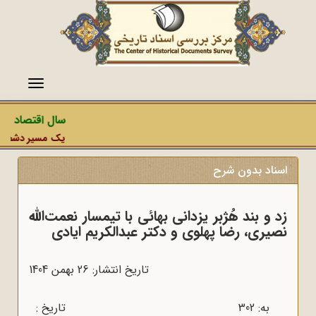
منو
سال اقتصاد مقا
یک مسیر دشمن، عم
اسناد بدون شرح
زد و بند هُژبر یزدانی بهائی با تیمسار نعمت‌الله
نصیری، رضا پهلوی و دکتر عبدالکریم ایادی
تاریخ انتشار: 26 بهمن 1404
به: 302 تاریخ :