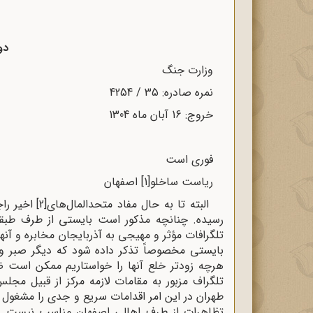
دو
وزارت جن
نمره صادره: 35 / 4254
خروج: 16 آبان ماه 1304
فوری است
ریاست ساخلو
[1]
اصفهان
البته تا به حال مفاد متحدالمال‌های
[2]
اخیر راج
رسیده. چنانچه مذکور است بایستی از طرف طبقات
تلگرافات مؤثر و مهیجی به آذربایجان مخابره و آنها
بایستی مخصوصاً تذکر داده شود که دیگر صبر و 
هرچه زودتر خلع آنها را خواستاریم ممکن است ضر
تلگراف مزبور به مقامات لازمه مرکز از قبیل مج
طهران در این امر اقدامات سریع و جدی را مشغول
تظاهرات از طرف اهالی اصفهان مناسب نیست و