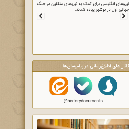
قرارداد 1919 که عملاً ایران را مستعمره انگلستان می‌کرد،
ه وسیله وثوق‌الدوله با انگلیسی‌ها امضا شد.
انال‌های اطلاع‌رسانی در پیام‌رسان‌ها
@historydocuments