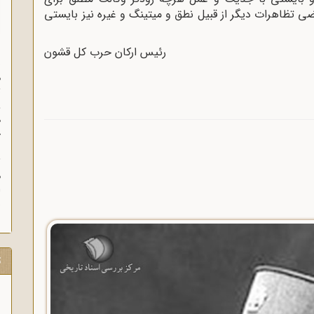
بعضی تظاهرات دیگر از قبیل نطق و میتینگ و غیره نیز بایستی
رئیس ارکان حرب کل قشون
س
م
ث
و
ه
خ
ب
ث
م
ش
ت