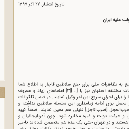
م
تاریخ انتشار: 27 آذر 1397
س
لت علیه ایران
ن
ش
گ
ن
ش
ا
ع به تظاهرات ملی برای خلع سلاطین قاجار به اطلاع شما
 مختلفه اصفهان نیز با [...]
[3]
امضاهای زیاد و معروف
ر
 را برای اجرای سریع این امر وکیل نمایند. در ضمن تلگرافات
تحمل برای ادامه زمامداری این سلسله سلاطین نداشته و
ب‌العجل [ضرب‌الاجل] قلیلی هم معین نمایند. ضمناً کپیه
لس و هیئت دولت و غیره مخابره شود. چون آذربایجانیان و
 هستند و در طهران حتی یک عده هم متحصن شده‌اند تاخیر
 بایستی با جدیت و عمل هرچه زودتر وکالت مطلق برای