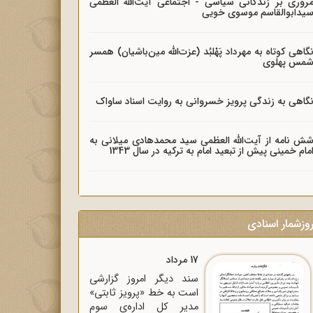
روری بر زندگانی سیاسی - اجتماعی آیت‌الله العظمی
یدابوالقاسم موسوی خویی
گاهی کوتاه به مهرداد پَهْلبُد (عزت‌الله مین‌باشیان) همسر
مس پهلوی
گاهی به زندگی پرویز خسروانی به روایت اسناد ساواک
ش نامه از آیت‌الله العظمی سید محمدهادی میلانی به
مام خمینی پیش از تبعید امام به ترکیه در سال 1343
وزشمار اسنادی
17 مرداد
سند دیگر امروز گزارشی
است به خط «پرویز ثابتی»
مدیر کل اداره‌ی سوم