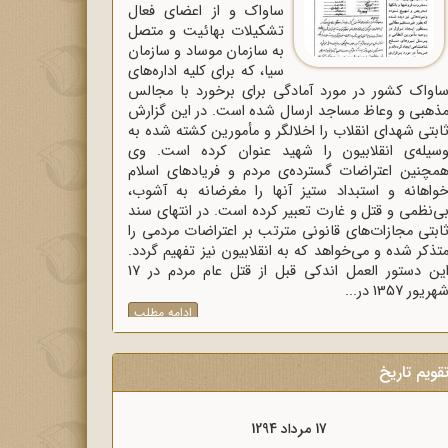
ساواک و از اعضای فعال
تشکیلات بهائیت و متصل
به سازمان موساد و سازمان
سیا، که برای کلیه اداره‌های
اواک‌ کشور در مورد آمادگی برای برخورد با مجالس
ذهبی و وعاظ مساجد ارسال شده است. در این گزارش
ابتی شهدای انقلاب را اخلالگر و مأمورین کشته شده به
سیله‌ی انقلابیون را شهید عنوان کرده است. وی
مچنین اعتراضات گسترده‌ی مردم و فریادهای اسلام
واهانه و استبداد ستیز آنها را مغرضانه به آشوب،
ی‌نظمی و قتل و غارت تعبیر کرده است. در انتهای سند
ابتی مجازات‌های قانونی مترتب بر اعتراضات مردمی را
تذکر شده و می‌خواهد که به انقلابیون نیز تفهیم گردد.
این دستور العمل اندکی قبل از قتل عام مردم در 17
هریور 1357 در...
ادامه مطلب
قویم تاریخ
17 مرداد 1298