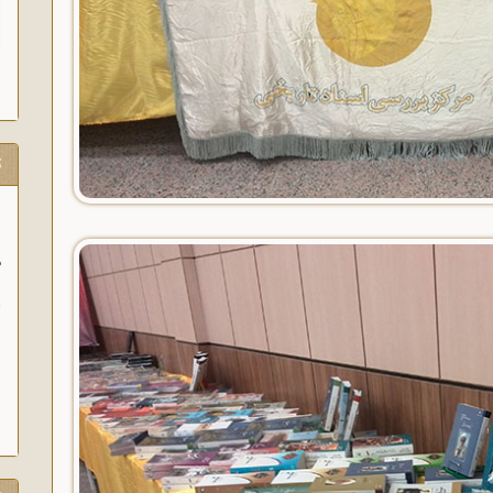
ت
و
آ