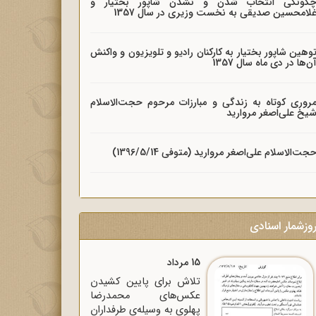
گونگی انتخاب شدن و نشدن شاپور بختیار و
لامحسین صدیقی به نخست وزیری در سال 1357
وهین شاپور بختیار به کارکنان رادیو و تلویزیون و واکنش
ن‌ها در دی ماه سال 1357
روری کوتاه به زندگی و مبارزات مرحوم حجت‌الاسلام
یخ علی‌اصغر مروارید
جت‌الاسلام علی‌اصغر مروارید (متوفی 1396/5/14)
وزشمار اسنادی
15 مرداد
تلاش برای پایین کشیدن
عکس‌های محمدرضا
پهلوی به وسیله‌ی طرفداران