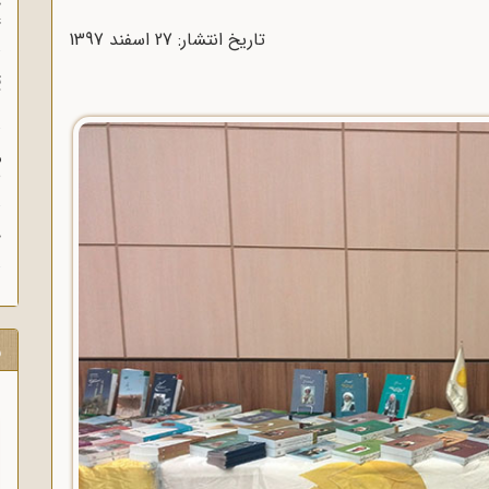
چ
غ
تاریخ انتشار: 27 اسفند 1397
ت
آ
م
ش
ح
ر