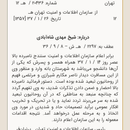
تهران شماره: 20436 / هـ 12
از: سازمان اطلاعات و امنیت تهران هـ
12 تاریخ: 26 / 1 / 37 [1357]
درباره: شیخ مهدى شاه‌آبادی
عطف به: 2297 / هـ ش – 8 / 9 / 36
برابر اعلام سازمان اطلاعات و امنیت سنندج نامبرده بالا
عصر روز 14 / 1 / 37 همراه همسر و پسرش که یکى از
آن‌ها دانشجو می‌باشد به شهرستان بانه وارد و منظور وى
از این مسافرت دیدار ناصر مکارم شیرازى و مرتضى فهیم
از روحانیون تبعید شده بوده است. دستور فرمائید نامبرده
بالا احضار و ضمن دادن تذکرات شدید، به وى تفهیم گردد
که چنانچه منبعد به مناطقى که در آن روحانیون تبعید
شده به سر می‌برند تردد نماید و یا در تحریک و تخریب
افکار عمومى برآید تصمیمات حاد و شدیدى در مورد وى
اتخاذ و به مرحله عمل درخواهد آمد. نتیجه اقدامات
معموله را به این سازمان اعلام دارند.
رئیس سازمان اطلاعات و امنیت تهران . پرنیان‌فر