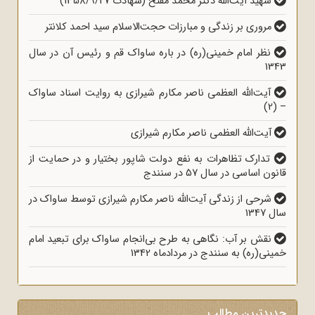
شهید آیت‌الله دکتر محمد مفتح (شهادت 1358/9/27)
مروری بر زندگی و مبارزات حجت‌الاسلام سید احمد کلانتر
نظر امام خمینی(ره) در باره ساواک قم و رئیس آن در سال
1343
آیت‌الله العظمی ناصر مکارم شیرازی به روایت اسناد ساواک
– (2)
آیت‌الله العظمی ناصر مکارم شیرازی
تدارک تظاهرات به نفع دولت شاپور بختیار و در حمایت از
قانون اساسی در سال 57 در سنندج
شرحی از زندگی آیت‌الله ناصر مکارم شیرازی توسط ساواک در
سال 1347
نقش بر آب: نگاهی به طرح بی‌انجام ساواک برای تبعید امام
خمینی(ره) به سنندج در مردادماه 1342
جدیدترین مطالب