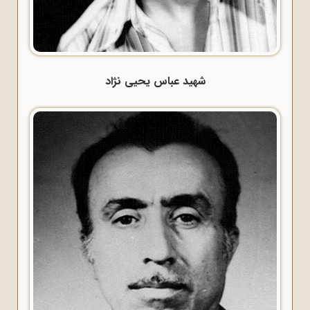
شهید عباس یحیی نژاد