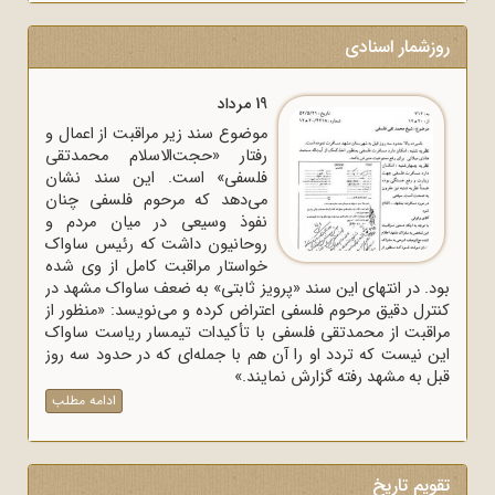
روزشمار اسنادی
19 مرداد
موضوع سند زیر مراقبت از اعمال و
رفتار «حجت‌الاسلام محمدتقی
فلسفی» است. این سند نشان
می‌دهد که مرحوم فلسفی چنان
نفوذ وسیعی در میان مردم و
روحانیون داشت که رئیس ساواک
خواستار مراقبت کامل از وی شده
بود. در انتهای این سند «پرویز ثابتی» به ضعف ساواک مشهد در
کنترل دقیق مرحوم فلسفی اعتراض کرده و می‌نویسد: «منظور از
مراقبت از محمدتقی فلسفی با تأکیدات تیمسار ریاست ساواک
این نیست که تردد او را آن هم با جمله‌ای که در حدود سه روز
قبل به مشهد رفته گزارش نمایند.»
ادامه مطلب
تقویم تاریخ