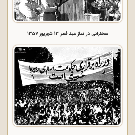
سخنرانی در نماز عید فطر 13 شهریور 1357