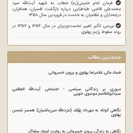
فرمان امام خمینی(ره) خطاب به شهید آیت‌الله سید
محمدعلی قاضی طباطبایی درباره بازگشت افسران، همافران،
درجه‌داران و نظامیان به خدمت در فروردین سال 1358
بررسی تأثیر تغییر نخست‌وزیران در سال‌ 1356 و 1357 در
روند سقوط رژیم پهلوی
جدیدترین مطالب
فساد مالی غلامرضا پهلوی و پرویز خسروانی
مروری بر زندگانی سیاسی - اجتماعی آیت‌الله العظمی
سیدابوالقاسم موسوی خویی
نگاهی کوتاه به مهرداد پَهْلبُد (عزت‌الله مین‌باشیان) همسر شمس
پهلوی
نگاهی به زندگی پرویز خسروانی به روایت اسناد ساواک