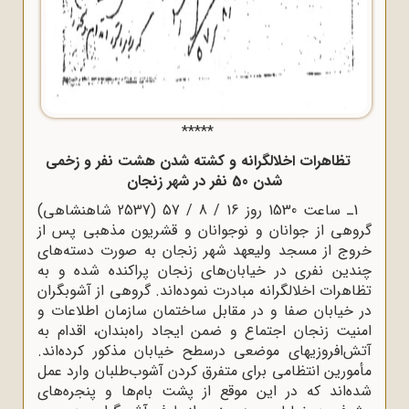
*****
تظاهرات اخلالگرانه و کشته شدن هشت نفر و زخمى
شدن 50 نفر در شهر زنجان
1ـ ساعت 1530 روز 16 / 8 / 57 (2537 شاهنشاهى)
گروهى از جوانان و نوجوانان و قشریون مذهبى پس از
خروج از مسجد ولیعهد شهر زنجان به صورت دسته‌هاى
چندین نفرى در خیابان‌هاى زنجان پراکنده شده و به
تظاهرات اخلالگرانه مبادرت نموده‌اند. گروهى از آشوبگران
در خیابان صفا و در مقابل ساختمان سازمان اطلاعات و
امنیت زنجان اجتماع و ضمن ایجاد راه‌بندان، اقدام به
آتش‌افروزیهاى موضعى درسطح خیابان مذکور کرده‌اند.
مأمورین انتظامى براى متفرق کردن آشوب‌طلبان وارد عمل
شده‌اند که در این موقع از پشت بام‌ها و پنجره‌هاى