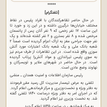
*****
[تلفنگرام]
در حال حاضر تظاهرکنندگان با افراد پلیس در نقاط
مختلف خیابان‌ها درگیرى داشته و در این زد و خورد تا
این ساعت 17 نفر زخمى که 9 نفر آنان پس از پانسمان
مرخص شده و 8 نفر بسترى و 2 نفر کشته شده‌اند و یک
نفر جهت جراحى مغز به اراک اعزام گردیده است ضمناً 2
شعبه بانک ملى و یک شعبه بانک اعتبارات مورد آتش
سوزى واقع شده است. در این تظاهرات از طرف مردم نیز
به سوى پلیس تیراندازى و مواد آتش‌زا پرتاب گردیده
است. در حال حاضر در شهرهاى ملایر و تویسرکان و
نهاوند وضع عادى است.
رئیس سازمان اطلاعات و امنیت همدان ـ منشى
تلفنى به عرض تیمسار مدیریت کل رسید مقرر فرمودند
به دفتر ویژه و نخست‌وزیرى و مرکز فرماندهى اعلام گردد.
که در اجراى امر به دفتر ویژه درساعت 1840 تلفنى گفته
شد. به نخست وزیرى نیز اعلام گردید.
به مرکز فرماندهى در ساعت 1845 اعلام گردید.