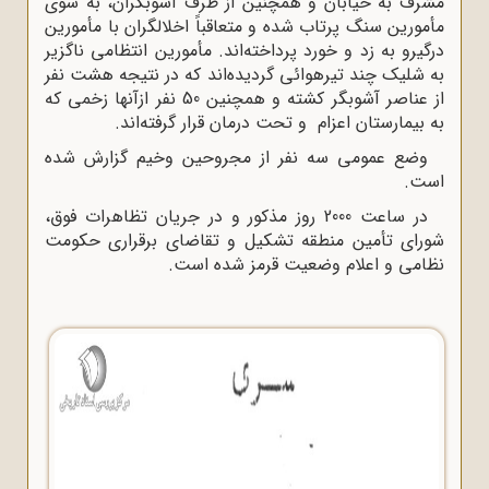
مشرف به خیابان و همچنین از طرف آشوبگران، به سوى
مأمورین سنگ پرتاب شده و متعاقباً اخلالگران با مأمورین
درگیرو به زد و خورد پرداخته‌اند. مأمورین انتظامى ناگزیر
به شلیک چند تیرهوائى گردیده‌اند که در نتیجه هشت نفر
از عناصر آشوبگر کشته و همچنین 50 نفر ازآنها زخمى که
به بیمارستان اعزام و تحت درمان قرار گرفته‌اند.
وضع عمومى سه نفر از مجروحین وخیم گزارش شده
است.
در ساعت 2000 روز مذکور و در جریان تظاهرات فوق،
شوراى تأمین منطقه تشکیل و تقاضاى برقرارى حکومت
نظامى و اعلام وضعیت قرمز شده است.