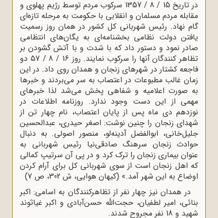
در تاریخ 15 / 8 / 1357 سرکوب مردم توسط رژیم پهلوی و
مقابله مردم مسلمان و انقلابی با حکومت به مرحله تازه‌ای
گام نهاد. رئیس شهربانی کل کشور در همان روز رسمیت
یافتن دولت نظامی بخشنامه‌ای به یگان‌های انتظامی
صادر نمود و دستور داد که با شدت و با آتش گشودن بر
تظاهر کنندگان آنها را سرکوب نمایند. روز 16 / 8 / 57 دو
فاجعه کشتار در شهرهاى زنجان و همدان روى داد. در این
زمان غالب مطبوعات در اعتصاب به سر می‌بردند و خبرها
به صورت اعلامیه و شفاهی پخش می‌شد لذا خبرهاى
مهمى از این دست وجود ندارد. روزنامه اطلاعات در
نوزدهم دى ماه پس از پایان اعتصاب، نام چهار تن از
شهداى زنجان را چنین نوشت: اصغر حیدرى، عبدالحسین
جلیل‌خانى، ابوالفضل آدینه‌لو، منصور اصولى. به دنبال
حوادث زنجان سرهنگ صادقى‌نیا رئیس شهربانى به
عنوان بیمارى زنجان را ترک کرد و در پى آن سرتیپ کمالى
که اهل زنجان است از سوى شهربانى کل براى آرام کردن
اوضاع به این شهر آمد.» (کیهان هوایى، ش 302، ص 7)
در همدان نیز چهار نفر از تظاهرکنندگان به اسامی: اکبر
بنائى، امیر لطفیان، حجت‌الله حسن‌آبادى و اکبر غیاثوند
شهید و 18 نفر مجروح شدند.