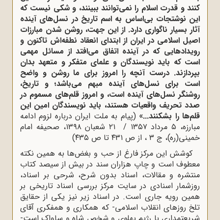
کنند و قدرت اسلام را نمی‌توانند ببینند، و شکی نیست که
این نوشتجات بی‌اساس به اسم تاریخ در نسل‌های آینده
آثار بسیار ناگواری دارد. از این جهت، روشن شدن مبارزات
اصیل اسلامی در ایران از ابتدای انعقاد نطفه‌اش تاکنون و
رویدادهایی که در آینده اتفاق می‌افتد از مسائل مهمی
است که باید نویسندگان و علمای متفکر و متعهد بدان
بپردازند. درست آنچه را امروز برای ما روشن و واضح
است برای نسل‌های آینده مبهم می‌باشد؛ و تاریخ،
روشنگر نسل‌های آینده است، و امروز قلم‌های مسموم در
صدد تحریف واقعیات هستند، باید نویسندگان امین این
قلم‌ها را بشکنند...»
(پیام به ملت ایران درباره لزوم ادامه
مبارزه‌، ۵ مرداد ۱۳۵۷ / ۲۱ شعبان ۱۳۹۸، صحیفه امام
خمینی(ره)، ج ۳ ، از ص ۴۳۱ تا ص ۴۳۵)
کوشش این مرکز فارغ از حب و بغض‌ها به همین نکته
معطوف است و چاپ هزاران سند در بیش از سیصد کتاب
منتشره و مقالات، اسناد بدون شرح، شرحی بر اسناد،
روزشمار اسنادی در سایت مرکز بررسی اسناد تاریخی بر
همین رویه جاری است. در اسناد زیر نیز یکی از حقایق
تلخ روزهای انقلاب اسلامی- که همکاری و همفکری آقای
شریعتمداری با رژیم پهلوی و شخص شاه و ساواک است-