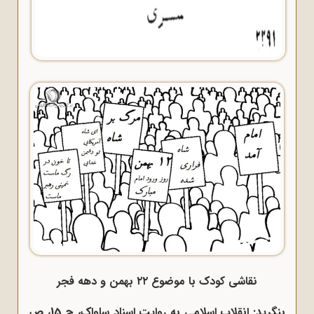
نقاشی کودک با موضوع ۲۲ بهمن و دهه فجر
بنگرید: انقلاب اسلامی به روایت اسناد ساواک، ج 15، ص