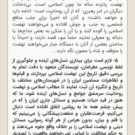
نهضت پانزده ساله ما چون اسلامی است، بی‌دخالت
دیگران در امر رهبری- که از آنِ روحانیت است- ادامه دارد
و خواهد داشت؛ و آنان که اخیراً برای جلب منافع
شخصی به جنب و جوش افتاده و می‌خواهند نهضت
اسلامی را آلوده کنند و یا آن را متکی به بعض جناح‌ها یا
دنباله رو معرفی نمایند حتماً سوء قصد دارند؛ و احیاناً با
ساختن بعضی از آنان با دستگاه جبار می‌خواهند نهضت
را متوقف و شاه را مصون نگه دارند...
5- لازم است برای بیداری نسل‌های آینده و جلوگیری از
غلط نویسی مغرضان، نویسندگان متعهد با دقت تمام به
بررسی دقیق تاریخ این نهضت اسلامی بپردازند، و قیام‌ها
و تظاهرات مسلمین ایران را در شهرستان‌های مختلف با
تاریخ و انگیزه آن ثبت نمایند تا مطالب اسلامی و نهضت
روحانیت سرمشق جوامع و نسل‌های آینده شود، ما که
هنوز در قید حیات هستیم و مسائل جاری ایران را که در
پیش چشم همه ما به روشنی اتفاق افتاده است دنبال
می‌کنیم، فرصت‌طلبان و منفعت‌پیشگانی را می‌بینیم که
با قلم و بیان، بدون هراس از هر گونه رسوایی، مسائل
دینی و نهضت اسلامی را بر خلاف واقع جلوه می‌دهند و
به حکم مخالفت با اساس نمی‌خواهند واقعیت را تصدیق