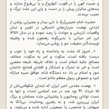
و نصرت الهی را در قلوب، کم‌فروغ و یا بی‌فروغ سازند و
بندهای سالیان پیش را بر دست و پای این ملت بزرگ و
نجیب بربندند.
حضرت امام خمینی(ره) با دلی بیدار و بصیرتی روشن از
ابتدای نهضت جریان‌های انحرافی در تغییر و تبدل
واقعیات تاریخی و حوادث را رصد نموده و در سال 1357
این امر حیاتی را بدین‌گونه رهنمون شده و وظیفه
نویسندگان حقیقت جو را روشن می‌سازد:
«...امروز که ملت، به پاخاسته و راه خود را خوب و
درست یافته است، سکوت و امر به سکوت، مخالف
مصالح عالیه اسلام است و خلاف طریقه شیعه جعفری
است و امر به تحرک و استنکار و افشای فجایع خانمان
سوز و اسلام بر باد ده دستگاه شاه، موافق سیره مبارکه
انبیا و خصوصْ رسول معظم خاتم است...
1- نهضت مقدس اخیر ایران که ابتدای شکوفایی‌اش از
15 خرداد 42 بود صد در صد اسلامی است، و تنها به
دست توانای روحانیون با پشتیبانی ملت مسلمان و بزرگ
ایران پی‌ریزی شد، و به رهبری روحانیت، بی‌اتکا به
جبهه‌ای یا شخصی یا جمعیتی اداره شده و می‌شود. و