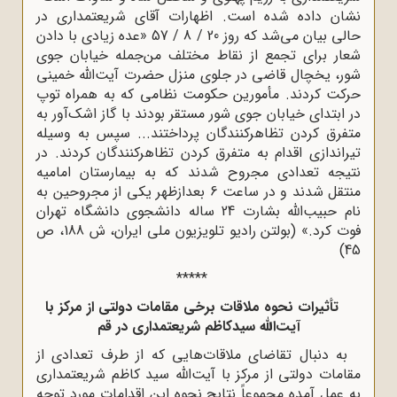
نشان داده شده است. اظهارات آقاى شریعتمدارى در
حالى بیان مى‌شد که روز 20 / 8 / 57 «عده زیادى با دادن
شعار براى تجمع از نقاط مختلف من‌جمله خیابان جوى
شور، یخچال قاضى در جلوى منزل حضرت آیت‌الله‌ خمینى
حرکت کردند. مأمورین حکومت نظامى که به همراه توپ
در ابتداى خیابان جوى ‌شور مستقر بودند با گاز اشک‌آور به
متفرق کردن تظاهرکنندگان پرداختند... سپس به وسیله
تیراندازى اقدام به متفرق کردن تظاهرکنندگان کردند. در
نتیجه تعدادى مجروح شدند که به بیمارستان امامیه
منتقل شدند و در ساعت 6 بعدازظهر یکى از مجروحین به
نام حبیب‌الله بشارت 24 ساله دانشجوى دانشگاه تهران
فوت کرد.» (بولتن رادیو تلویزیون ملى ایران، ش 188، ص
45)
*****
تأثیرات نحوه ملاقات برخى مقامات دولتى از مرکز با
آیت‌الله سیدکاظم شریعتمدارى در قم
به دنبال تقاضاى ملاقات‌هایى که از طرف تعدادى از
مقامات دولتى از مرکز با آیت‌الله سید کاظم شریعتمدارى
به عمل آمده مجموعاً نتایج نحوه این اقدامات مورد توجه