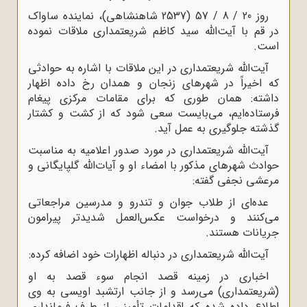
روز 20 / 8 / 57 (2537 شاهنشاهى)، نماینده ساواک
در قم با آیت‌الله سید کاظم شریعتمدارى ملاقات نموده
است.
آیت‌الله شریعتمدارى در این ملاقات با اشاره به حوادثى
که اخیراً در شهرهاى زنجان و همدان رخ داده اظهار
داشته: همان طوری که براى مقامات مرکزى پیغام
فرستاده‌ایم، می‌بایست سعى شود که از کشت و کشتار
گذشته جلوگیرى به عمل آید.
آیت‌الله شریعتمدارى در مورد صدور اعلامیه به مناسبت
حوادث شهرهاى مذکور با امضاء او و آیات‌الله گلپایگانى و
مرعشى نجفى گفته:
عده‌اى از طلاب جوان و تندرو و مدرسین مراجعاتى
می‌کنند و درخواست عکس‌العمل شدیدتر پیرامون
جریانات هستند.
آیت‌الله شریعتمدارى در دنباله اظهارات خود اضافه کرده:
اخبارى در زمینه قصد انجام سوء قصد به او
(شریعتمدارى) می‌رسد و از جانب ارتشبد اویسى به وى
اطلاع داده شده که اقدامات تأمینى از طرف فرماندارى