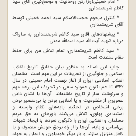
* امام خمینی(ره) رکن روحانیت و موضع‌گیری آقای سید
کاظم شریعتمداری
* کنترل مرحوم حجت‌الاسلام سید احمد خمینی توسط
آقای شریعتمداری
* پیشنهادهای آقای سید کاظم شریعتمداری به ساواک
درباره شهید آیت‌الله سید اسدالله مدنی
* سید کاظم شریعتمداری: تمام تلاش‌ من برای حفظ
مقام سلطنت است
چاپ این اسناد به منظور بیان حقایق تاریخ انقلاب
اسلامی و جلوگیری از تحریفات در این مهم است. دشمنان
انقلاب اسلامی ایران از آغاز نهضت امام خمینی در سال
1342 تا هم اکنون همواره سعی در تحریف این برهه مهم
و سرنوشت ساز از تاریخ داشته‌اند. آن‌ها با نشان دادن
تصویری از مظلومیت و یا انقلابی بودن یا بی‌تقصیر بودن
برخی اشخاص در تحکیم پایه‌های نظام وابسته و
استبدادی پهلوی، تلاش می‌کنند باورهای به حق مردم
مسلمان و انقلابی ایران را دگرگون نموده، با ایجاد شبهات
بی‌اساس و پایه، آن‌ها را از راه برحق خویش منصرف و یا
لااقل متزلزل سازند و بار دیگر خودباوری و ایمان به جهاد