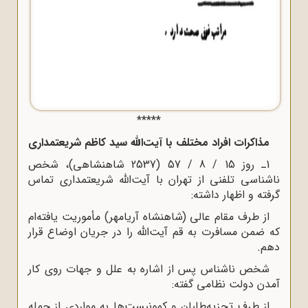
*****
مذاکرات افراد مختلف با آیت‌الله سید کاظم شریعتمدارى
1ـ روز 15 / 8 / 57 (2537 شاهنشاهى)، شخص
ناشناسى تلفنى از تهران با آیت‌الله شریعتمدارى تماس
گرفته و اظهار داشته:
از طرف مقام عالى (شاهنشاه آریامهر) مأموریت یافته‌ام
که ضمن مسافرت به قم آیت‌الله را در جریان اوضاع قرار
دهم.
شخص ناشناس پس از اشاره به علل و جهات روى کار
آمدن دولت نظامى گفته:
از طرف تجزیه‌طلبان و کمونیست‌ها به مواردى از جمله