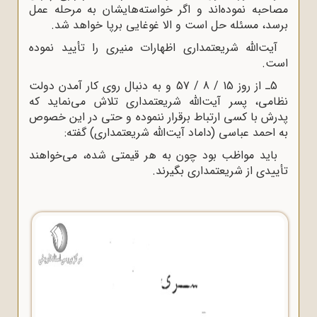
مصاحبه نموده‌اند و اگر خواسته‌هایشان به مرحله عمل
برسد، مسئله حل است و الا غوغایى برپا خواهد شد.
آیت‌الله شریعتمدارى اظهارات منیرى را تأیید نموده
است.
5ـ از روز 15 / 8 / 57 و به دنبال روى کار آمدن دولت
نظامى، پسر آیت‌الله شریعتمدارى تلاش می‌نماید که
پدرش با کسى ارتباط برقرار ننموده و حتى در این خصوص
به احمد عباسى (داماد آیت‌الله شریعتمدارى) گفته:
باید مواظب بود چون به هر قیمتى شده، می‌خواهند
تأییدى از شریعتمدارى بگیرند.