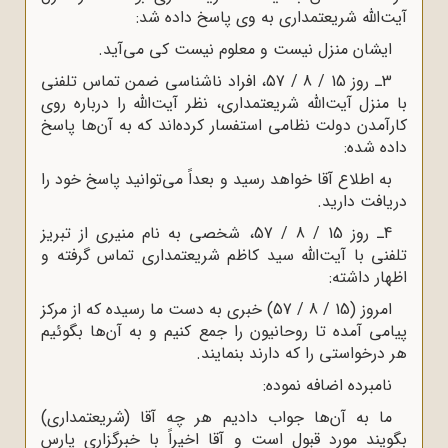
آیت‌الله شریعتمدارى به وى پاسخ داده شد:
ایشان منزل نیست و معلوم نیست کى می‌آید.
3ـ روز 15 / 8 / 57، افراد ناشناسى ضمن تماس تلفنى
با منزل آیت‌الله شریعتمدارى، نظر آیت‌الله را درباره روى
کارآمدن دولت نظامى استفسار کرده‌اند که به آن‌ها پاسخ
داده شده:
به اطلاع آقا خواهد رسید و بعداً می‌توانید پاسخ خود را
دریافت دارید.
4ـ روز 15 / 8 / 57، شخصى به نام منیرى از تبریز
تلفنى با آیت‌الله سید کاظم شریعتمدارى تماس گرفته و
اظهار داشته:
امروز (15 / 8 / 57) خبرى به دست ما رسیده که از مرکز
پیامى آمده تا روحانیون را جمع کنیم و به آن‌ها بگوئیم
هر درخواستى را که دارند بنمایند.
نامبرده اضافه نموده:
ما به آن‌ها جواب دادیم هر چه آقا (شریعتمدارى)
بگویند مورد قبول است و آقا اخیراً با خبرگزارى پارس