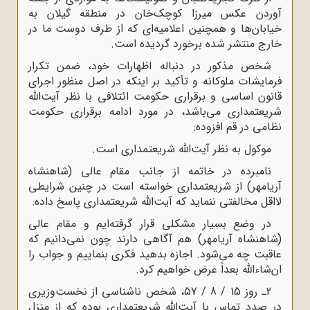
آوردن عکس میرزا کوچک‌خان در منطقه گیلان به
خیابان‌ها و همچنین اعلامیه‌اى که از طرف دوست ما در
خارج منتشر شده برخورد گردیده است.
شخص مذکور در دنباله اظهارات خود، ضمن تکرار
فرمایشات ملوکانه و تأکید بر اینکه در اصل منظور اجراى
قانون اساسى و برقرارى حکومت ائتلافى با نظر آیت‌الله
شریعتمدارى می‌باشد، در مورد ادامه برقرارى حکومت
نظامى در قم افزوده:
موکول به نظر آیت‌الله شریعتمدارى است.
نامبرده در خاتمه از جانب مقام عالى (شاهنشاه
آریامهر) از شریعتمدارى خواسته است در چنین شرایطى
لااقل مخالفتى ننماید که آیت‌الله شریعتمدارى پاسخ داده:
در وضع بسیار مشکلى قرار گرفته‌ایم و مقام عالى
(شاهنشاه آریامهر) هم آگاهى دارند چون نمی‌دانیم که
عاقبت چه می‌شود. اجازه بدهید فکرى بنماییم و جواب را
ان‌شاءالله بعداً عرض خواهیم کرد.
2ـ روز 15 / 8 / 57، شخص ناشناسى از نخست‌وزیرى
در صدد تماس با آیت‌الله شریعتمدارى بوده که از منزل