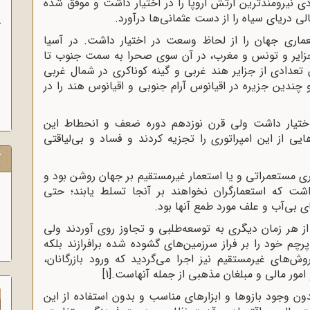
ز حضور داشت. روسیه در سال 1800 میلادی نیرومندترین ارتش اروپا را در اختیار داشت و موفق شده
 دریای سیاه را از دست عثمانی‌ها درآورد.
ب
تعماری جهان را از لحاظ وسعت در اختیار داشت. در آسیا
الجزایر و تونس و مغرب، در آن سوی صحرا به سمت جنوب تا
 تعدادی از جزایر هند غربی و گینه کوناکری در شمال غربی
 و چندین جزیره در اقیانوس آرام جنوبی و اقیانوس هند را در
 اختیار داشت ولی قرن نوزدهم دوره ضعف و انحطاط این
 از این امپراتوری را تجزیه کردند و فساد و بی‌لیاقتی
ک
ری مستعمراتی و یا استعمار غیرمستقیم بر جهان روشن بود و
شت که استعمارگران نخواهند بر آنجا تسلط یابند؛ حتی
بی‌آب و علف مورد طمع آنها بود.
از هر زمان دیگری به توسعه‌طلبی و تجاوز روی آوردند ولی
رچم خود را بر فراز سرزمین‌های گشوده شده برافرازند بلکه
‌های غیرمستقیم نیز اجرا می‌گردید که ورود بازرگانان،
ور مالی و مبلغان مذهبی از جمله آنهاست.
[1]
ن وجود بازوها و ابزارهای مناسب و بدون استفاده از این