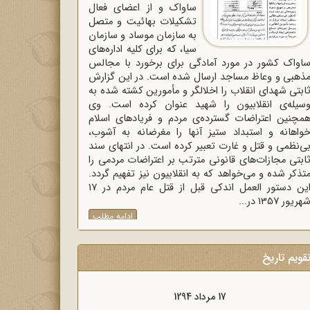
ساواک و از اعضای فعال
تشکیلات بهائیت و متصل
به سازمان موساد و سازمان
سیا، که برای کلیه اداره‌های
اواک‌ کشور در مورد آمادگی برای برخورد با مجالس
ذهبی و وعاظ مساجد ارسال شده است. در این گزارش
ابتی شهدای انقلاب را اخلالگر و مأمورین کشته شده به
سیله‌ی انقلابیون را شهید عنوان کرده است. وی
مچنین اعتراضات گسترده‌ی مردم و فریادهای اسلام
واهانه و استبداد ستیز آنها را مغرضانه به آشوب،
ی‌نظمی و قتل و غارت تعبیر کرده است. در انتهای سند
ابتی مجازات‌های قانونی مترتب بر اعتراضات مردمی را
تذکر شده و می‌خواهد که به انقلابیون نیز تفهیم گردد.
این دستور العمل اندکی قبل از قتل عام مردم در 17
هریور 1357 در...
ادامه مطلب
قویم تاریخ
17 مرداد 1298