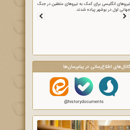
قرارداد 1919 که عملاً ایران را مستعمره انگلستان می‌کرد،
ه وسیله وثوق‌الدوله با انگلیسی‌ها امضا شد.
انال‌های اطلاع‌رسانی در پیام‌رسان‌ها
@historydocuments