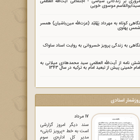
روری بر زندگانی سیاسی - اجتماعی آیت‌الله العظمی
یدابوالقاسم موسوی خویی
گاهی کوتاه به مهرداد پَهْلبُد (عزت‌الله مین‌باشیان) همسر
مس پهلوی
گاهی به زندگی پرویز خسروانی به روایت اسناد ساواک
ش نامه از آیت‌الله العظمی سید محمدهادی میلانی به
مام خمینی پیش از تبعید امام به ترکیه در سال 1343
وزشمار اسنادی
17 مرداد
سند دیگر امروز گزارشی
است به خط «پرویز ثابتی»
مدیر کل اداره‌ی سوم