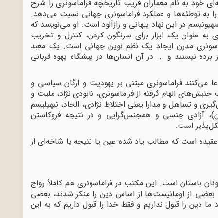
ای خود به نام معماران فریب تاریخچه فراماسونری را شرح
را به توطئه‌ها و عملکرد فراماسونری جهانی نسبت می‌دهد.
هیونیسم در این نهاد پنهانی و رازآلود است. او می‌نویسد که
ی به عنوان یک ابزار برای سرنگون کردن، کنترل و تخریب
راماسونری مدرن ایجاد یک نظم نوین جهانی است. یک معبد
رده نیستند و ... در آن انسان‌ها در پیشگاه یهوه قربانی
ادعا می‌کنند فراماسونری مبتنی بر یهودیت و ارگان سیاسی و
بش‌های الهام گرفته از فراماسونری، نابودی نژاد، ملیت و
گیری و تساهل و مدارا یعنی اختلاط نژادی، الحاد، نیهیلیسم
دن)، آزادی جنسی و همجنس‌گرایی و در نتیجه فروکاستن
ل‌پذیر است.
ج عقیده است که مطالب یاد شده عین یا نتیجه یا شاخه‌ای از
یونان باستان است. این مکتب در فراماسونری هم کاملاً رواج
د. بعضی از اومانیست‌‌ها از اساس دین را منکر شدند، بعضی
ما دین را قبول نداریم و فقط خدا را قبول داریم که به این