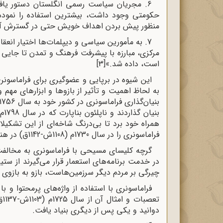
6. مجریان سیاست رسمی انگلستان دستور یافتن
حکومتی وجود داشت، بیشترین استفاده را نموده 
منظور پیش بردن اهداف خویش حتی در گسترش آنه
7. به مأمورین سیاسی و دیپلمات‌ها اختیار ا
مرکزی، مبارزه با پیشرفت فرهنگ و تمدن تا جایی 
است، داده شد.»
[3]
این شیوه در برپایی و عضوگیری برای فراماسونری
به لحاظ اهمیت و تأثیر از بازوها و ابزارهای مهم 
همراه خود برد تا بی‌درنگ شاخه‌ای از این تشکیل
فراماسونری را در سال 1730م (1108ش-1142ق) در هندوستان تأسیس نمودند.
گرچه کلیسای مسیحی با فراماسونری به مخالفت
در خدمت برنامه‌های استعمار قرار می‌گیرند از س
چیرگی بر مردم دیگر سرزمین‌هاست، بازو به بازوی
فراماسونری با استفاده از واژه‌های پرمحتوا و ب
دوانید و یکی پس از دیگری بنیاد یافت.