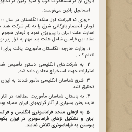
بازوی آن در مستعمرات غرب و شرق زمین در تکاپو 
اسماعیل رائین می‌نویسد:
فرمان انحصار بازرگانی شرق را به نام شرکت هند
اسارت ملت ایران را پی‌ریزی نمود و فرمان هجوم 
مفاد این فرامین شامل هفت بند مهم به قرار زیر بود
1. وزارت خارجه انگلستان مأموریت یافت برای 
اقدام کند.
2. به شرکت‌های انگلیسی دستور تأسیس شعبا
امتیازات جهت استخراج معادن داده شد.
3. شرق ‌شناسان انگلیسی مأمور شدند به ایران ع
تحقیق کنند.
4. به باستان ‌شناسان مأموریت مطالعه در آثار
غارت رفتن بسیاری از آثار گران‌بهای ایران همراه بود
5. به لژهای متحد فراماسونری انگلیس و فرانس
ایران و تشکیل لژهای فراماسونری در ایران بکوش
پیوستن به فراماسونری تلاش نمایند.