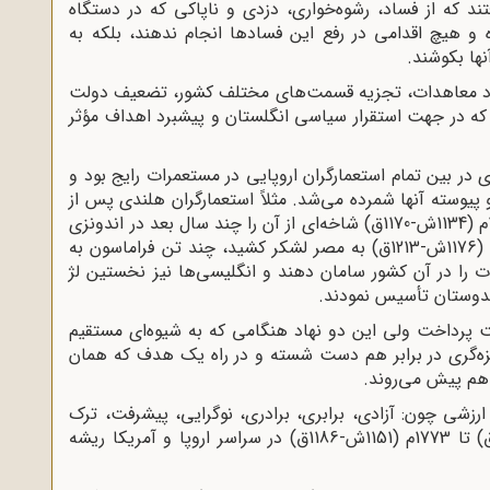
د که از فساد، رشوه‌خواری، دزدی و ناپاکی که در دستگاه
و هیچ اقدامی در رفع این فسادها انجام ندهند، بلکه به
ا بکوشند.
نعقاد معاهدات، تجزیه قسمت‌های مختلف کشور، تضعیف دولت
که در جهت استقرار سیاسی انگلستان و پیشبرد اهداف مؤثر
 در بین تمام استعمارگران اروپایی در مستعمرات رایج بود و
و پیوسته آنها شمرده می‌شد. مثلاً استعمارگران هلندی پس از
بنیان‌گذاری فراماسونری در کشور خود به سال 1756م (1134ش-1170ق) شاخه‌ای از آن را چند سال بعد در اندونزی
بنیان گذاردند و ناپلئون بناپارت که در سال 1798م (1176ش-1213ق) به مصر لشکر کشید، چند تن فراماسون به
ات را در آن کشور سامان دهند و انگلیسی‌ها نیز نخستین لژ
 پرداخت ولی این دو نهاد هنگامی که به شیوه‌ای مستقیم
تیزه‌گری در برابر هم دست شسته و در راه یک هدف که همان
 هم پیش می‌روند.
ا ارزشی چون: آزادی، برابری، برادری، نوگرایی، پیشرفت، ترک
تعصبات و امثال آن از سال 1725م (1103ش-1137ق) تا 1773م (1151ش-1186ق) در سراسر اروپا و آمریکا ریشه