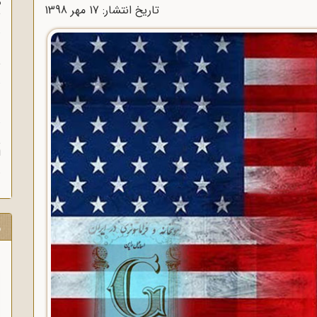
م
تاریخ انتشار: 17 مهر 1398
س
ن
ش
ن
ش
ا
ر