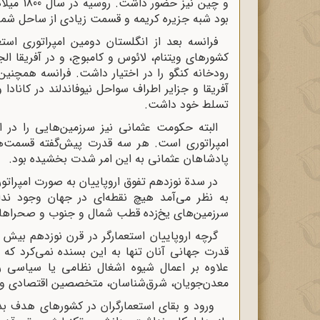
و چین نی
بود شبه جزیره کریمه و قسمت زیادی از ساحل شمالی
فرانسه بعد از انگلستان دومین امپراتوری اس
کشورهای ویتنام، لائوس و کامبوج، و در آفریقا 
رودخانه کنگو را در اختیار داشت. فرانسه همچنین
آفریقا و جزایر اطراف سواحل نیوفاندلند در کانادا
تسلط خود داشت.
البته حکومت عثمانی نیز سرزمین‌هایی را در
امپراتوری است. هر سه قدرت پیش‌گفته قسمت‌هایی
پادشاهان عثمانی به این امر شدت بخشیده بود.
در سدة نوزدهم تفوق اروپاییان به صورت امپراتو
به نظر می‌آمد هیچ نقطه‌ای در جهان وجود ندا
سرزمین‌های یخ‌زده قطب شمال و جنوب و صحراهای 
گرچه اروپاییان استعمارگر در قرن نوزدهم بیش 
قدرت جهانی آنان تنها به این بسنده نمی‌کرد که پ
علاوه بر اعمال شیوه اشغال نظامی یا سیاسی روش
معدن‌جویان، شرق‌شناسان، متخصصین اقتصادی و ام
ورود و بقای استعمارگران در کشورهای هدف بدو