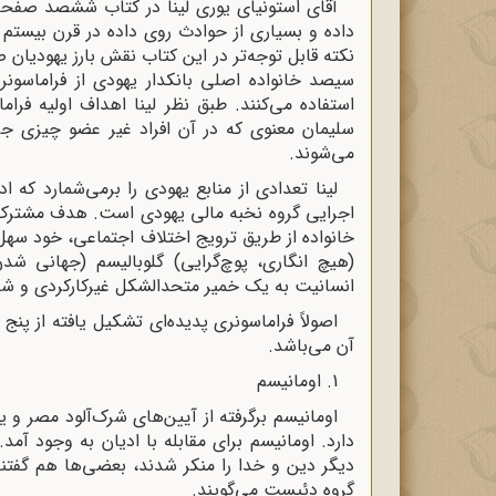
آقای استونیای یوری لینا در کتاب ششصد صفحه‌
داده و بسیاری از حوادث روی داده در قرن بیستم 
نکته قابل توجه‌تر در این کتاب نقش بارز یهودیان ص
سیصد خانواده اصلی بانکدار یهودی از فراماسونر
استفاده می‌کنند. طبق نظر لینا اهداف اولیه ف
سلیمان معنوی که در آن افراد غیر عضو چیزی جز ب
می‌شوند.
لینا تعدادی از منابع یهودی را برمی‌شمارد که 
اجرایی گروه نخبه مالی یهودی است. هدف مشترک جن
خانواده از طریق ترویج اختلاف اجتماعی، خود سهل‌
(هیچ انگاری، پوچ‌گرایی) گلوبالیسم (جهانی ش
انسانیت به یک خمیر متحدالشکل غیرکارکردی و شک
اصولاً فراماسونری پدیده‌ای تشکیل یافته از پن
آن می‌باشد.
1. اومانیسم
اومانیسم برگرفته از آیین‌های شرک‌آلود مصر و 
دارد. اومانیسم برای مقابله با ادیان به وجود آم
دیگر دین و خدا را منکر شدند، بعضی‌ها هم گفتند 
گروه دئیست می‌گویند.