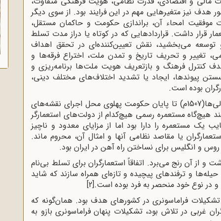
درت مالی و اقتصادی، قدرت نظامی، هویت فرهنگی متفاوت،
 هدف نیز متغیرهایی مهم در این فرایند بود. از سوی دیگر
ت موفقیت امحاء آن، براندازی حکومت و حاکمان مستقل،
ار قرار داشت. قراردادهایی که در کوتاه یا دراز مدت تسلط
 توسعه می‌بخشید، نقش تعیین‌کننده‌ای در تحقق اهداف
ومی، تغییر و تحریف تاریخ و تمدن ملت، اختراع فرقه‌ها و
 هدف کنترل فرهنگ و بازتعریف هویت ملت‌ها برنامه‌ریزی و
سستن پیوندها، ایجاد یا تشدید اختلاف‌های مختلف دینی،
رگران بوده است.
کشور ما از زمان اشغال جزیره هرمز توسط پرتغالی‌ها(1507م) تا پایان حکومت پهلوی محل اجرای نقشه‌های
ند هیچ‌گاه مستعمره رسمی هیچ‌کدام از دولت‌های استعمارگر
ب یک مستعمره را دارا بود اما از مزایای معدود و ناچیز
عمارگران یا مقاصد نظامی آنها و امثال آن، محروم ماند.
 روس و انگلیس برای نساختن راه‌ آهن در ایران بود.
و از آن رنج می‌برد. اتفاقاً استعمارگران برای تسلط بی‌نام
حیله‌ها و ترفندهای پیچیده و تازه‌ای همراه سازند که شاید
 و در نوع خود منحصر به فرد بوده است.
[2]
تشکیلات فراماسونری در کشورهای هدف بود. همان‌گونه که
 غربی در تلاش بود، تشکیلات پنهان فراماسونری بازو به