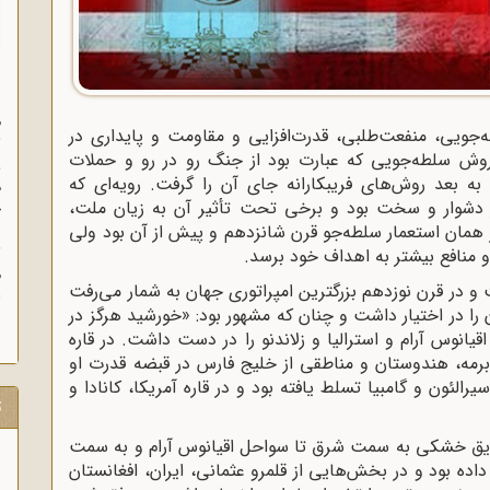
س
م
‌جویی، منفعت‌طلبی، قدرت‌افزایی و مقاومت و پایداری در
ث
 روش سلطه‌جویی که عبارت بود از جنگ رو در رو و حملات
و
ه بعد روش‌های فریبکارانه جای آن را گرفت. رویه‌ای که
ه
دشوار و سخت بود و برخی تحت تأثیر آن به زیان ملت،
خ
ب
ر همان استعمار سلطه‌جو قرن شانزدهم و پیش از آن بود ولی
ث
 منافع بیشتر به اهداف خود برسد.
م
ت و در قرن نوزدهم بزرگترین امپراتوری جهان به شمار می‌رفت
 در اختیار داشت و چنان که مشهور بود: «خورشید هرگز در
ش
اقیانوس آرام و استرالیا و زلاندنو را در دست داشت. در قاره
رمه، هندوستان و مناطقی از خلیج ‌فارس در قبضه قدرت او
یرالئون و گامبیا تسلط یافته بود و در قاره آمریکا، کانادا و
ت
 طریق خشکی به سمت شرق تا سواحل اقیانوس آرام و به سمت
ه بود و در بخش‌هایی از قلمرو عثمانی، ایران، افغانستان