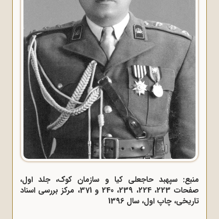
منبع: سپهبد حاجعلی کیا و سازمان کوک، جلد اول،
صفحات 223، 224، 239، 240 و 371، مرکز بررسی اسناد
تاریخی، چاپ اول، سال 1396