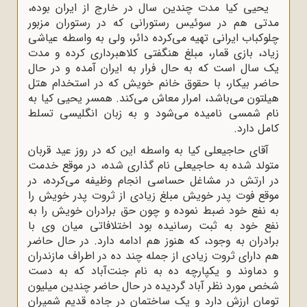
یحیی کیا مدت چندین سال در خارج از ایران بوده،
مدتی هم در سوئیس رستورانی که در رستوران مزبور
چلوکباب ایرانی تهیه می‌کرده دائر، ولی به واسطه عیاشی
زیاد، بازی قمار، مبلغ هنگفتی کلاهبرداری کرده و مدت
یک سال است که به حال فرار به ایران آمده و در حال
حاضر بیکار، با حقوق خانم خویش که در استخدام هتل
هیلتون می‌باشد، امرار معاش می‌کند. همسر یحیی کیا به
نام شمسی نامیده می‌شود و به زبان انگلیسی تسلط
کامل دارد.
آقای حاجیعلی کیا به واسطه این که در روز عید قربان
متولد شده به حاجیعلی نام گذاری شده، در موقع خدمت
در ارتش در مشاغل حساسی انجام وظیفه می‌کرده، در
موقع فوت پدر خویش مبلغ زیادی از ثروت پدر خویش را
به نفع خود ضبط نموده و چون حق برادران خویش را به
نفع خود به ثبت رسانیده بود اختلافاتی میان وی با
برادران به وجود، که هنوز هم ادامه دارد. در حال حاضر
هم دارای ثروت زیادی از جمله چند ده در اطراف مازندران
و دماوند و یکپارچه ده به نام جنت‌آباد که به دست
شخص مورد نظر آباد گردیده در حال حاضر چندین میلیون
تومان ارزش دارد و یک ساختمان در جاده قدیم شمیران