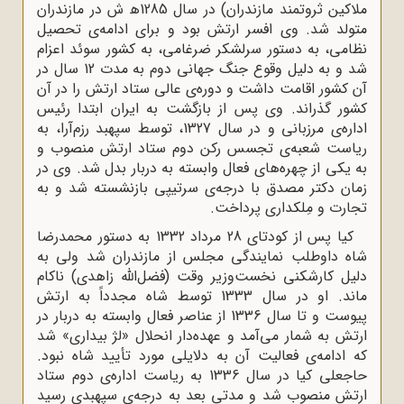
ملاکین ثروتمند مازندران) در سال 1285ﻫ ش در مازندران
متولد شد. وى افسر ارتش بود و براى ادامه‌ی تحصیل
نظامى، به دستور سرلشکر ضرغامى، به کشور سوئد اعزام
شد و به دلیل وقوع جنگ جهانى دوم به مدت 12 سال در
آن کشور اقامت داشت و دوره‌ی عالى ستاد ارتش را در آن
کشور گذراند. وى پس از بازگشت به ایران ابتدا رئیس
اداره‌ی مرزبانى و در سال 1327، توسط سپهبد رزم‌آرا، به
ریاست شعبه‌ی تجسس رکن دوم ستاد ارتش منصوب و
به یکى از چهره‌هاى فعال وابسته به دربار بدل شد. وی در
زمان دکتر مصدق با درجه‌ی سرتیپى بازنشسته شد و به
تجارت و مِلکدارى پرداخت.
کیا پس از کودتاى 28 مرداد 1332 به دستور محمدرضا
شاه داوطلب نمایندگى مجلس از مازندران شد ولى به
دلیل کارشکنى نخست‌وزیر وقت (فضل‌الله زاهدى) ناکام
ماند. او در سال 1333 توسط شاه مجدداً به ارتش
پیوست و تا سال 1336 از عناصر فعال وابسته به دربار در
ارتش به شمار می‌آمد و عهده‌دار انحلال «لژ بیدارى» شد
که ادامه‌ی فعالیت آن به دلایلى مورد تأیید شاه نبود.
حاجعلى کیا در سال 1336 به ریاست اداره‌ی دوم ستاد
ارتش منصوب شد و مدتى بعد به درجه‌ی سپهبدى رسید