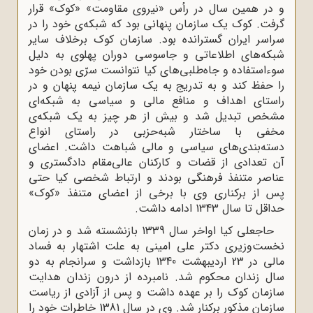
و در همین سال در رأس «نیروى مقاومت» «کوک» قرار
گرفت. کوک یک سازمان پنهانى بود که شبکه‌ی خود را در
سراسر ایران گسترانده بود. سازمان کوک برخلاف سایر
شبکه‌هاى اطلاعاتى و جاسوسى دوران پهلوى به دلیل
سوءاستفاده و جاه‌طلبى‌هاى کیا نتوانست سرّى بودن خود
را حفظ کند و به تدریج به یک سازمان نیمه پنهان و در
راستاى اهداف و منافع مالى و سیاسى به شبکه‌ای
مشخص تبدیل شد و بیش از هر چیز به یک شبکه‌ی
مخفى با ساختار شبه‌حزبى در راستاى انواع
دسته‌بندى‌هاى سیاسى و مالى شباهت داشت. اعضاى
آن تعدادى از قضات و کارکنان عالى‌مقام دادگسترى و
عناصر متنفذ فرهنگى بودند و ارتباط شخصى کیا حتى
پس از برکنارى وى با برخى از اعضاى متنفذ «کوک»
حداقل تا سال 1343 ادامه داشت.
حاجعلى کیا اواخر سال 1339 بازنشسته شد و در زمان
نخست‌وزیری دکتر على امینى به علت اشتهار به فساد
مالى در 23 اردیبهشت 1340 بازداشت و سرانجام به دو
سال زندان محکوم شد. نامبرده از درون زندان هدایت
سازمان کوک را بر عهده داشت و پس از آزادى از ریاست
سازمان مذکور برکنار شد. وی در سال 1381 خاطرات خود را