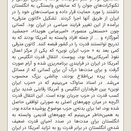
تکنوکرات‌های جوان را که سابقه‌ی وابستگی به انگلستان
داشتند را مورد حمایت قرار داده و سیاست‌های خود را در
ایران از طریق آنها اجرا ‌کردند. تشکیل «کانون مترقی»
برآمده از این تغییر فرایند سیاسی در ایران بود. کسانی
چون «حسنعلی منصور»، «امیرعباس هویدا»، «جمشید
آموزگار» و ... از جمله‌ افراد وابسته به آمریکا بودند که به
تدریج توانستند قدرت را در کشور قبضه کنند. کانون مترقی
کمی بعد به « حزب ایران نوین» که یکی از مرکز اعمال
نفوذ آمریکایی‌ها‌ بود، پیوست. انتقال قدرت انگلیس به
آمریکا در ایران در فرایندی برنامه‌ریزی شده و آرام صورت
گرفت و برای مدت‌ها درک آن برای کسانی که از مسائل
پشت پرده بی‌اطلاع بودند، چالشی بزرگ محسوب
می‌شد. در اسناد ساواک می‌بینیم که در «حزب ایران
نوین» بین طرفداران انگلیس و آمریکا رقابتی شدید برای
کسب قدرت در حزب جریان بوده است. این انتقال قدرت
اگرچه در میان چهره‌های اصلی به صورتی توافقی حاصل
شده بود، اما برای بدنه‌ی حزب موضوع پوشیده مانده بود،
به همین‌خاطر می‌بینیم که چهره‌های قدیمی وابسته به
انگلستان برای مدت‌ها در صدد احیای قدرت ضعیف
شده‌ی انگلستان در برابر قدرت رو به تزاید آمریکا در ایران