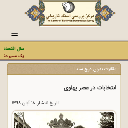
منو
سال اقتصاد مق
یک مسیر دشمن، ع
مقالات بدون درج سند
انتخابات در عصر پهلوی
تاریخ انتشار: 18 آبان 1398