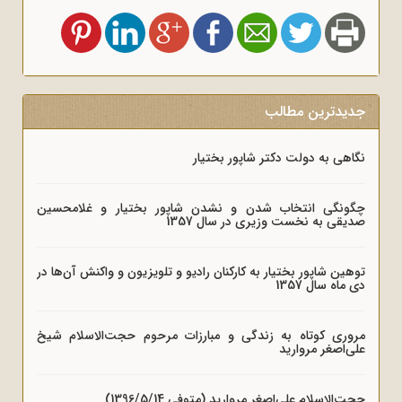
جدیدترین مطالب
نگاهی به دولت دکتر شاپور بختیار
چگونگی انتخاب شدن و نشدن شاپور بختیار و غلامحسین
صدیقی به نخست وزیری در سال 1357
توهین شاپور بختیار به کارکنان رادیو و تلویزیون و واکنش آن‌ها در
دی ماه سال 1357
مروری کوتاه به زندگی و مبارزات مرحوم حجت‌الاسلام شیخ
علی‌اصغر مروارید
حجت‌الاسلام علی‌اصغر مروارید (متوفی 1396/5/14)