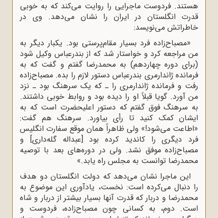
هستند. فردوست ماجرایی را روایت می‌کند که به خوبی
قدرت انگلستان در ایران را نشان می‌دهد. وی در
خاطراتش می‌نویسد:
«مصباح‌زاده فرد بسیار مقام‌پرستی بود. یکبار دیگر به
من مراجعه کرد و خواستار شد که از بندرعباس وکیل شود
(برای دوره چهاردهم) به محمدرضا گفتم و گفت که به
فرمانده ژاندارمری بندرعباس دستور لازم را بده. مصباح‌زاده
رفت و فرمانده ژاندارمری را ـ که یک سرهنگ بود ـ نزد
من آورد. گویا قبلاً او را دیده بود و روابط خوبی داشتند.
به سرهنگ فوق گفتم که دستور اعلیحضرت است که به
ایشان کمک کنید تا رأی بیاورد. سرهنگ هم گفت:
«اطاعت می‌شود!» ولی ظاهراً همان موقع سفارت انگلیس
فرد دیگری را کاندید کرده بود [عبداله گله‌داری] و
مصباح‌زاده موفق نشد. ولی در دوره‌های بعد با توصیه
محمدرضا توانست به مجلس راه یابد.»
این ماجرا نشان می‌دهد که دولت انگلستان دو هدف
را دنبال می‌کرده است: نخست، یادآوری این موضوع به
محمدرضا و دربار که قدرت آنها بسیار بیشتر از دربار و شاه
است. دوم، به کسانی چون مصباح‌زاده، فردوست و