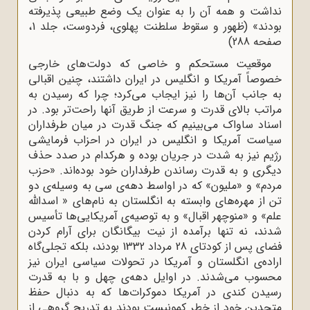
نداشت و همه‌ آن را به عنوان یک وضع طبیعی پذیرفته
بودند» (ظهور و سقوط سلطنت پهلوی، فردوست، جلد 1،
صفحه 288)
موقعیت مستحکم و خاصی که دولت‌های خارجی
خصوصاً آمریکا و انگلیس در ایران داشتند، چنین اقبالی
به جانب آن‌ها را نیز ایجاب می‌کرد؛ چرا که رسیدن به
مراتب بالای قدرت و سرعت از طریق آنها راحت‌تر بود. در
اسناد ساواک می‌بینیم که جنگ قدرت در میان طرفداران
سیاست آمریکا و انگلیس در ایران در احزاب فرمایشی
رژیم نیز به شدت در جریان بوده و هرکدام در صدد حذف
دیگری و به قدرت رساندن طرفداران خود بوده‌اند. «حزب
مردم» و «ملیون» که در اواسط دهه‌ی سی به وسیله‌ی دو
تن از مهره‌های وابسته به انگلستان به نام‌های « اسدالله
علم» و «منوچهر اقبال» و به توصیه‌ی آمریکایی‌ها تأسیس
شدند، نه تنها برآمده‌ از نیت بیگانگان برای آرام کردن
فضای پس از کودتای 28 مرداد 1332 بودند، بلکه تجلی‌گاه
اراده‌ی انگلستان و آمریکا در تحولات سیاسی ایران نیز
محسوب می‌شدند. در اوایل دهه‌ی چهل و با به قدرت
رسیدن کندی در آمریکا دموکرات‌ها که به دنبال حفظ
متحدین خود از خطر کمونیست بودند به تدریج گروهی از