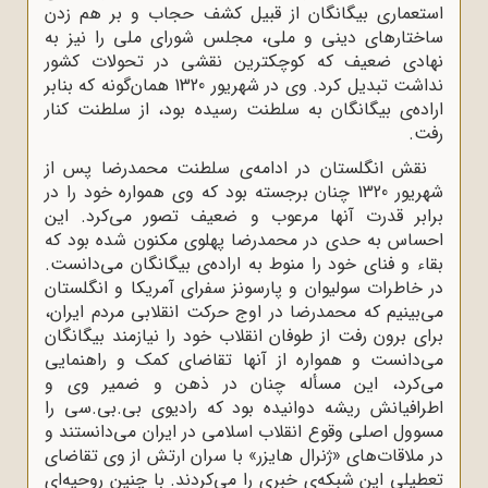
استعماری بیگانگان از قبیل کشف حجاب و بر هم زدن
ساختارهای دینی و ملی، مجلس شورای ملی را نیز به
نهادی ضعیف که کوچکترین نقشی در تحولات کشور
نداشت تبدیل کرد. وی در شهریور 1320 همان‌گونه که بنابر
اراده‌ی بیگانگان به سلطنت رسیده بود، از سلطنت کنار
رفت.
نقش انگلستان در ادامه‌ی سلطنت محمدرضا پس از
شهریور 1320 چنان برجسته بود که وی همواره خود را در
برابر قدرت آنها مرعوب و ضعیف تصور می‌کرد. این
احساس به حدی در محمدرضا پهلوی مکنون شده بود که
بقاء و فنای خود را منوط به اراده‌ی بیگانگان می‌دانست.
در خاطرات سولیوان و پارسونز سفرای آمریکا و انگلستان
می‌بینیم که محمدرضا در اوج حرکت انقلابی مردم ایران،
برای برون ‌رفت از طوفان انقلاب خود را نیازمند بیگانگان
می‌دانست و همواره از آنها تقاضای کمک و راهنمایی
می‌کرد، این مسأله چنان در ذهن و ضمیر وی و
اطرافیانش ریشه دوانیده بود که رادیوی بی.بی.سی را
مسوول اصلی وقوع انقلاب اسلامی در ایران می‌دانستند و
در ملاقات‌های «ژنرال‌ هایزر» با سران ارتش از وی تقاضای
تعطیلی این شبکه‌ی خبری را می‌کردند. با چنین روحیه‌ای