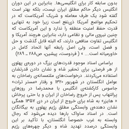
بدون سابقه کار برای انگلیسی‌ها. بنابراین در این دوران
انگلیس دیگر حاکم مطلق ایران نیست، بلکه بهتر است
گفته شود یک‌ طرف معامله و شریک آمریکاست که در
تحکیم مواضع آمریکا ذی‌نفع است زیرا خود به تنهایی
قدرت حفظ امنیت منطقه را ندارد و این آمریکاست که
چنین نیروی مالی و نظامی دارد، بنابراین هرچند آمریکا و
انگلیس تفاوت منافعی دارند، که البته قابل گذشت و حل
و فصل است، ولی اصل رابطه آنها اتحاد کامل در
خاورمیانه است... » ( فردوست، پیشین، ص288 ـ 289)
براساس اسناد موجود قدرت‌های بزرگ در دوره‌ی پهلوی
از هر فرصتی برای تحقیر شاه و نشان دادن قدرتشان
استفاده می‌کردند. درخواست‌های ملتمسانه‌ی رضاخان به
عوامل انگلستان در شهریور 1320 و رفتار «مستر ترات»
جاسوس کارکشته‌ی انگلیس با محمدرضا در روزهای
پرالتهاب پس از خروج رضاخان از ایران و یا حتی پرخاش‌
« هایزر» به شاه برای خروج از ایران در دی 1357 همگی
نشان ‌دهنده‌ی وابستگی مطلق رژیم پهلوی به بیگانگان
است. در اسناد ساواک بارها دیده می‌شود که رجال
وابسته به غرب خصوصاً انگلستان، با تأکید بر این
وابستگی درصدد تهدید شاه و دیگر چهره‌های رژیم