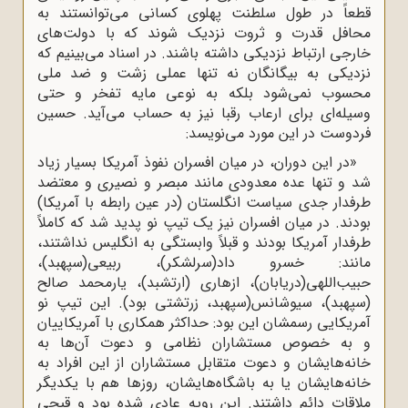
قطعاً در طول سلطنت پهلوی کسانی می‌توانستند به
محافل قدرت و ثروت نزدیک شوند که با دولت‌های
خارجی ارتباط نزدیکی داشته باشند. در اسناد می‌بینیم که
نزدیکی به بیگانگان نه تنها عملی زشت و ضد ملی
محسوب نمی‌شود بلکه به نوعی مایه تفخر و حتی
وسیله‌ای برای ارعاب رقبا نیز به حساب می‌آید. حسین
فردوست در این مورد می‌نویسد:
«در این دوران، در میان افسران نفوذ آمریکا بسیار زیاد
شد و تنها عده معدودی مانند مبصر و نصیری و معتضد
طرفدار جدی سیاست انگلستان (در عین رابطه با آمریکا)
بودند. در میان افسران نیز یک تیپ نو پدید شد که کاملاً
طرفدار آمریکا بودند و قبلاً وابستگی به انگلیس نداشتند،
مانند: خسرو داد(سرلشکر)، ربیعی(سپهبد)،
حبیب‌اللهی(دریابان)، ازهاری (ارتشبد)، یارمحمد صالح
(سپهبد)، سیوشانس(سپهبد، زرتشتی بود). این تیپ نو
آمریکایی رسمشان این بود: حداکثر همکاری با آمریکاییان
و به‌ خصوص مستشاران نظامی و دعوت آن‌ها به
خانه‌هایشان و دعوت متقابل مستشاران از این افراد به
خانه‌هایشان یا به باشگاه‌هایشان، روزها هم با یکدیگر
ملاقات دائم داشتند. این رویه عادی شده بود و قبحی