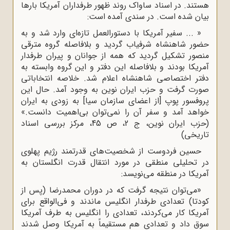
هستند. در اسناد ساواک روند ظهور طرفداران آمریکا بارها
بیان شده است. در سندی آمده است:
« ... سفیر آمریکا با دستورالعمل تازه‌ای وارد شد و به
حضور شاهنشاه شرفیاب گردید و بلافاصله گروه مترقی
منصور تشکیل گردید که همه از جوانان و پیران طرفدار
آمریکا بودند و بلافاصله این دفتر و این گروه وابسته به
دفتر اختصاصی شاهنشاه اعلام شد. خلاصه انتخاباتی
صورت گرفت و حزب ایران نوین به وجود آمد. حال این
پروفسور پوپ [از اعضای سازمان سیا] به زودی به ایران
خواهد آمد و سفر آن را نمی‌توان بی‌اهمیت دانست.»
(حزب ایران نوین، ج 2، ص 45، مرکز بررسی اسناد
تاریخی)
حسین فردوست از شخصیت‌های قدرتمند رژیم پهلوی
در تحلیلی منطقی در مورد انتقال قدرت انگلستان به
آمریکا در منطقه می‌نویسد:
«می‌توان نتیجه گرفت که در دوران محمدرضا (پس از
کودتا) تعدادی طرفدار انگلیس ماندند و فی‌الواقع برای
آمریکا کار می‌کردند، تعدادی را انگلیس به طرف آمریکا
سوق داد و تعدادی هم مستقیماً به آمریکا وصل شدند