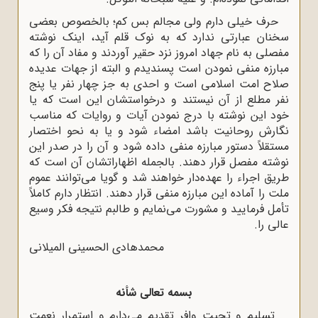
حرف خیلى دارم ولى مجالم بس کم؛ بالخصوص بعضى
سخنان عبارتى ندارد که به نوک قلم آید، اینک نوشته
مفصلى به نام جهاد امروز نزد حقیر آوردند و مفاد آن را که
مبارزه منفى نمودن است پسندیدم و البته از جهات عدیده
صلاح امت اسلامى است و احدى به جز چهار نفر یا پنج
نفر مطلع از آن نیستند و درخواستشان این است که یا
خود این نوشته با درج نمودن آیات و روایات که مناسب
نگارش روحانیت باشد امضاء شود و یا به نحو اختصار
مستقلاً دستور مبارزه منفى داده شود و آن را در صدر این
نوشته مفصل قرار دهند. بالجمله اظهاراتشان آن است که
طریق اجراء را عهده‌دار خواهند شد و گویا مى‌توانند عموم
ملت را آماده این مبارزه منفى قرار دهند. انتظار دارم کاملاً
تأمل فرمایید و مشورت مى‌نمایم و طالبم نتیجه فکر وسیع
عالى را.
محمدهادى الحسینى المیلانى
بسمه تعالى شأنه
تسلیم و تحیت وافر تقدیم مى‌دارم و استمرار نعمت