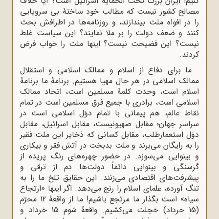
کنیم!‌
‌ایران بزرگ تحت الحمایه اسرائیل است؟ آیا خلاف
مصالح کشور نیست که مطالب‌
‌خود ساختۀ بی سروپایی
را در افواه‌ ملت بیندازند، و روزنامه‌ها در اطرافش بحث
کنند‌
‌و ضعف دولت را بر ملا نمایند؟ این سیاست غلط
نیست؟ این فضیحت نیست؟ اینها ملت‌
‌را خواب فرض
کردند.‌
ما برای دفاع از اسلام و ممالک اسلامی و استقلال
ممالک اسلامی در هر حال مهیا‌
‌هستیم. برنامۀ ما برنامۀ
اسلام است، وحدت کلمۀ مسلمین است، اتحاد ممالک
اسلامی‌
‌است، برادری با جمیع فرق مسلمین است در تمام
نقاط عالم، هم پیمانی با تمام دوَل‌
‌اسلامی است در
سراسر جهان؛ مقابل صهیونیست، مقابل اسرائیل، مقابل
دوَل‌
‌استعمارطلب، مقابل کسانی که ذخایر این ملت فقیر
را به رایگان می‌برند و ملت بدبخت‌
‌در آتش فقر و بیکاری
و بینوایی می‌سوزد. در حضور چهره‌های رنگ پریده از
گرسنگی‌
‌و بینوایی دائماً دولت‌ها دم از ترقی و
پیشرفت‌های اقتصادی می‌زنند.‌ این حقایق تلخ ما را به
تنگ آورده، علمای اسلام را رنج می‌دهد. اگر اینها «ارتجاع‌
سیاه» است بگذار ما مرتجع باشیم! ما از واقعۀ 12 محرّم
(15 خرداد) خجلت می‌کشیم.‌
‌واقعۀ شوم 15 خرداد و