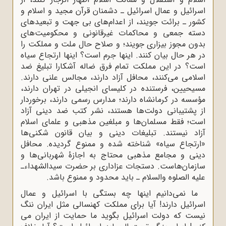
اسرائیل و عمال اسرائیل ـ دشمنان قرآن‌
‌مجید و اسلام و
کشور ـ برائت جویند، از اعدام‌های بی جهت و تبعیدهای
دسته جمعی و‌
‌محاکمات غیرقانونی و محکومیت‌های
بدون مجوز بیزاری جویند؛ و صلاح حال ملت و‌ مملکت را
در هر حال بیان کنند. اینها جرم است؟ اینها ارتجاع سیاه
است؟ در این‌
‌مملکت تمام فرق ضاله آشکارا تبلیغ ضد
اسلامی می‌کنند، محافل آزاد دارند، مجالس‌
‌علنی دارند.
مسیحیین، فرستنده در کلیسای انجیلی در تهران دارند،
مؤسسه در کرمانشاه‌
‌دارند؛ مدارس رسمی دارند، برخوردار
از پشتیبانی دولت‌ها هستند، نشر کتب ضد دینی‌
‌آزاد
است؛ فقط مسلمان‌ها و مبلغین مذهبی و علمای اسلام
آزاد نیستند. تبلیغات دینی و‌
‌بیان قانون شکنی‌ها
«ارتجاع سیاه» شناخته شده و ممنوع گردیده. محافل
دینی و مجامع‌
‌مذهبی محتاج به اجازۀ شهربانی‌ها و
سازمان‌هاست. دستجات عزاداری بر حضرت‌
‌سیدالشهداءـ
علیه الصلوه والسلام ـ باید محدود و ممنوع باشد.‌
ما نمی‌دانیم اینها چه بستگی با اسرائیل و عمال
اسرائیل دارند! آیا برای مملکت‌
‌کهنسالی مثل ایران ننگ
نیست که دولت اسرائیل بگوید ما حمایت از ایران می