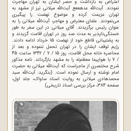
اعتراض به بازداشت و حصر ایشان به تهران مهاجرت
نمودند. آیت‌الله عدهععع آیت‌الله میلانى نیز از مشهد به
تهران عزیمت کرده و موضوع نهضت را پیگیرى
مى‌نمودند. علماى معترض و مهاجر، آیت‌الله‌ میلانى را به
عنوان رئیس برگزیدند. آقاى میلانى در این سفر به طور
خستگى‌ناپذیر به مدت صد روز در تهران اقامت گزیدند و
به پشتیبانى قاطع خود از نهضت 15 خرداد ادامه دادند.
رژیم توقف ایشان را در تهران تحمل ننموده و بعد از
محاصره خانه محل اقامت، روز 15 / 7 / 1342 ساعت 45
/ 7 با هواپیما معظم‌له را به مشهد بازگرداند. نامه مذکور
شرح مختصری از ماجراست که آیت‌الله میلانی به حضرت
امام نوشته و ارسال نموده است. (بنگرید: آیت‌الله سید
محمدهادی میلانی به روایت اسناد ساواک، جلد اول،
صفحه 384، مرکز بررسی اسناد تاریخی)