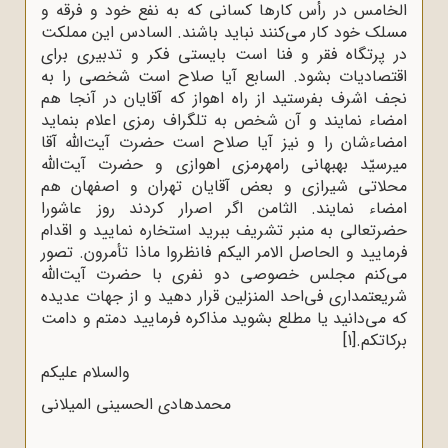
الخامس در رأس کارها کسانى که به نفع خود و فرقه و
مسلک خود کار مى‌کنند نباید باشند. السادس این مملکت
در پرتگاه فقر و فنا است بایستى فکر و تدبیرى براى
اقتصادیات بشود. السابع آیا صلاح است شخصى را به
نجف اشرف بفرستید از راه اهواز که آقایان در آنجا هم
امضاء نمایند و آن شخص به تلگراف رمزى اعلام بنماید
امضاءشان را و نیز آیا صلاح است حضرت آیت‌الله‌ آقا
میرسیّد بهبهانى رامهرمزى اهوازى و حضرت آیت‌الله‌
محلاتى شیرازى و بعض آقایان تهران و اصفهان هم
امضاء نمایند. الثامن اگر اصرار کردند روز عاشورا
حضرتعالى به منبر تشریف ببرید استخاره نمایید و اقدام
فرمایید و الحاصل الامر الیکم فانظروا ماذا تأمرون. تصور
مى‌کنم مجلس خصوصى دو نفرى با حضرت آیت‌الله‌
شریعتمدارى فى‌احد المنزلین قرار دهید و از جهات عدیده
که مى‌دانید یا مطلع بشوید مذاکره فرمایید دمتم و دامت
برکاتکم.
[1]
والسلام علیکم
محمدهادى الحسینى المیلانى