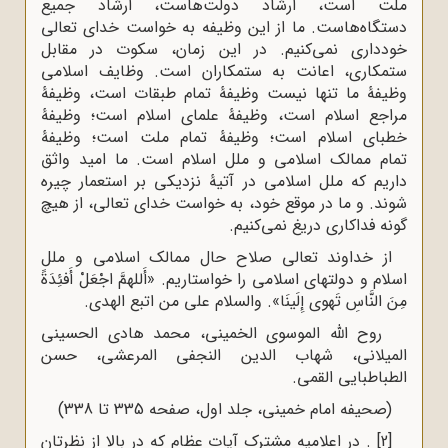
ملت است، ارشاد دولت‌هاست، ارشاد‌
‌جمیع
دستگاه‌هاست. ما از این وظیفه به خواست خدای تعالی
خودداری نمی‌کنیم. ‌در این زمان، سکوت در مقابل
ستمکاری، اعانت به ستمکاران است. وظایف‌
‌اسلامی
وظیفۀ ما تنها نیست وظیفۀ تمام طبقات است، وظیفۀ
مراجع اسلام است، وظیفۀ‌
‌علمای اسلام است؛ وظیفۀ
خطبای اسلام است؛ وظیفۀ تمام ملت است؛ وظیفۀ
تمام‌
‌ممالک اسلامی و ملل اسلام است. ما امید واثق
داریم که ملل اسلامی در آتیۀ نزدیکی بر‌
‌استعمار چیره
شوند. و ما در موقع خود، به خواست خدای تعالی، از هیچ
گونه فداکاری‌
‌دریغ نمی‌کنیم.‌
از خداوند تعالی صلاح حال ممالک اسلامی و ملل
اسلام و دولتهای اسلامی را‌
‌خواستاریم. «أَللهمَّ اجْعَلْ أَفئِدَةً
مِنَ النَّاسِ تَهوی إِلَینَا»‌
‌. والسلام علی من اتبع الهدی.‌
‌‌ ‌‌روح الله الموسوی الخمینی، محمد هادی الحسینی
المیلانی، شهاب الدین‌
‌النجفی المرعشی، حسن
الطباطبایی القمی.‌
(صحیفه امام خمینی، جلد اول، صفحه 335 تا 338)
[2]
. در اعلامیه مشترک آیات عظام که در بالا از نظرتان