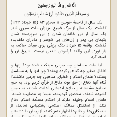
‌‌انَّا لله ِ و انَّا الَیهِ رَاجِعُونَ‌
‌‌و سَیَعلَمُ الَّذِینَ ظَلَمُوا أَیَّ مُنقَلَبٍ یَنقَلِبُونَ‌
‌‌‌‌یک سال از فاجعۀ خونین 12 محرّم 83 (15 خرداد 1342)
گذشت. یک سال از مرگ‌
‌فجیع عزیزان ملت سپری شد.
یک سال از بی خانمان شدن و بی سرپرست شدن
یتیمان‌
‌بی پدر و زن‌های بی شوهر و مادران داغدیده
گذشت. واقعۀ 15 خرداد ننگ بزرگی برای‌
‌هیأت حاکمه به
بار آورد. این واقعه فراموش شدنی نیست. تاریخ آن را
ضبط کرد.
آیا‌
‌ملت مسلمان چه جرمی مرتکب شده بود؟ زنها و
اطفال صغیر چه گناهی کرده بودند؟‌
‌چرا آنها را به مسلسل
بستند؟ علمای اسلام و خطبای مذهبی چه جرمی داشتند؟
گناه آنها‌
‌دفاع از حق بود؛ دفاع از قرآن کریم بود. به جرم
نصایح مشفقانه و صلاح اندیشی اهانت‌
‌شدند، به حبس
کشیده شدند، محصور گردیدند، مبتلا به مصایب شدند.‌
علمای اسلام وظیفه دارند از احکام مسلّمۀ اسلام دفاع
کنند، از استقلال ممالک‌
‌اسلامی پشتیبانی نمایند، از
ستمکاری‌ها و ظلم‌ها اظهار تنفر کنند، از پیمان با دشمنان
اسلام‌
‌و استقلال و ممالک اسلام اظهار انزجار کنند، از