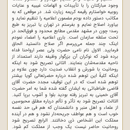
وجود مبارکتان را با تأییدات و الهامات غیبیه و عنایات
ربوبیه خواستارم رقیمه کریمه زیارت شد. در موقعى که به
مکاتب دستور داده بودم مضمون اعلامیه را تنظیم نماید و
بیاورد اصلاح نمایم و بفرستم در تهران یا تبریز به طبع
رسد؛ چون در مشهد مقدس مطابع محدود و فوق‌الحد در
تحت سلطه سازمان است. بارى اعلامیه را امضاء نمودم
اینک چند جمله مى‌پرسم اگر صلاح دانستید الحاق
فرمایید. الاول نام نامى حضرت ولى عصر ارواحنا فداه
برده شود که نوکران آن بزرگوار وظیفه دارند استمداد از
ناحیه مقدسه‌شان بنمایند. الثانى تصریح شود به اینکه
روحانیت با شورش و انقلاب ضدیت دارد چون علاوه بر
اینکه کلیةً این توهم شده درباره حضرتعالى گویا بیشتر
توهم شده است که در این توقیف مجدد حضرت آقاى
قاضى طباطبائى به ایشان گفته شده شما به امر حضرت
آقاى خمینى به تبریز رفته بودید بلوا و آشوب برپا کنید.
الثالث تصریح شود به تأثر و تألم درباره مطلق محبوسین
از علماء و اهل منبر و دانشمندان که هم فى حد نفسه
خوب است و هم عواطف جریحه‌دار نشود و هم در آینده
مملکت این اشخاص ذى دخالتند. الرابع تصریح شود
روحانیت حاضر نیست یک وجب از مملکت کم شود.