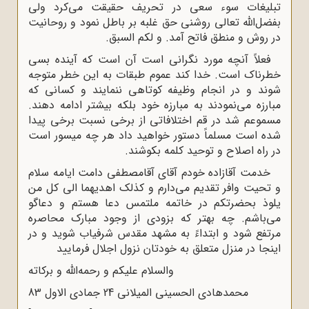
تبلیغات سوء سعى در تحریف حقیقت مى‌کرد ولى
بفضل‌الله‌ تعالى روشنى حق غلبه بر باطل نمود و روحانیت
در روش و منطق فاتح آمد. و لکم السبق.
فعلاً آنچه مورد نگرانى است آن است که آینده بسى
خطرناک است. خدا کند عموم طبقات به این خطر متوجه
شوند و در انجام وظیفه کوتاهى ننمایند و کسانى که
مبارزه مى‌نمودند به مبارزه خود بلکه بیشتر ادامه دهند.
مسموعم شد در قم اختلافاتى از برخى نسبت برخى پیدا
شده است مسلماً دستور خواهید داد هر چه میسور است
در راه اصلاح و توحید کلمه بکوشند.
خدمت آقازاده خودم آقاى آقامصطفى دامت ایامه سلام
و تحیت وافر تقدیم مى‌دارم و کذلک اهدیهما الى کل من
یلوذ بحضرتکم در خاتمه ملتمس دعا هستم و دعاگو
مى‌باشم. چه بهتر که بزودى از وجود مبارک محاصره
مرتفع شود و ابتداءً به مشهد مقدس شرفیاب شوید و در
اینجا در منزل متعلق به خودتان نزول اجلال فرمایید
والسلام علیکم و رحمه‌الله‌ و برکاته
محمدهادى الحسینى المیلانى 24 جمادى الاول 83