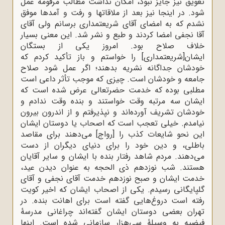
تعویق نیز جایز نبود، امکان نداشت‌
‌مطالب مرقومه عمل
شود. در اینجا نیز بعد از ملاقاتها و رفت و آمدها موفق
نشدم که به‌
‌امضای آقای شریعتمداری برسانم ولی آقای
آقا نجفی‌ امضا کردند و طبع و نشر شد.‌
‌این معنی بسیار
خلاف صلاح بود. امروز یکی از بستگان
ایشان[شریعتمداری] را خواستم و باز تأکید‌
‌کردم که
خودشان جداگانه نشریه بدهند؛ اگر عمل شود صلاح
جامعه و خودشان است.‌ چیزی که موجب تأثر داعی است
مطلبی بوده که خدمت حضرتعالی عرض شده‌
‌است که
ایشان سه مرتبه وقت خواستند و بنده وقت ندادم و
خودشان تشریف آورده‌اند و‌
‌نپذیرفتم و از اندرون بیرون
نیامدم. خیلی تعجب است که اصحاب یا دوستان ایشان
این‌
‌نحو شایعات کذب را ‌‌[‌‌رواج‌‌]‌‌ می‌دهند برای مقاصد
باطلی، و دین خود را برای دنیای‌
‌دیگران از دست
می‌دهند. مردم شاهد رفتار بنده با ایشان و سایر آقایان
هستند. شب‌
‌نوزدهم ذی الحجه به عنوان دیدن عید،
خدمت ایشان و صبح نوزدهم خدمت آقای‌ نجفی و آقای
گلپایگانی رسیدم. یکی از اصحاب ایشان که اخیر کویت
رفته است‌
‌دروغ‌هایی گفته است برای اهانت بنده. در
تهران بعضی دوستان ایشان گفته‌اند چراغانی‌
‌مدرسۀ
فیضیه به وسیلۀ سی‌هزار سازمانی شده است. اینها