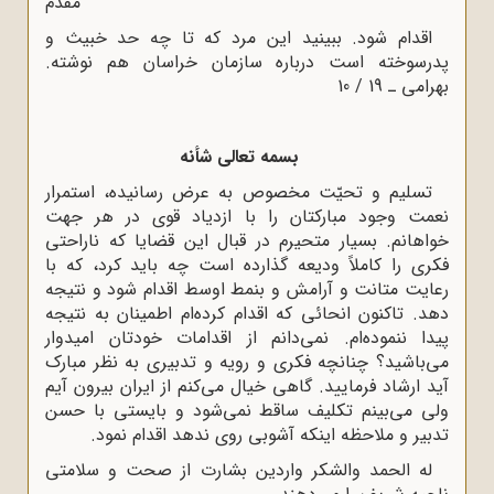
مقدم
اقدام شود. ببینید این مرد که تا چه حد خبیث و
پدرسوخته است درباره سازمان خراسان هم نوشته.
بهرامى ـ 19 / 10
بسمه تعالى شأنه
تسلیم و تحیّت مخصوص به عرض رسانیده، استمرار
نعمت وجود مبارکتان را با ازدیاد قوى در هر جهت
خواهانم. بسیار متحیرم در قبال این قضایا که ناراحتى
فکرى را کاملاً ودیعه گذارده است چه باید کرد، که با
رعایت متانت و آرامش و بنمط اوسط اقدام شود و نتیجه
دهد. تاکنون انحائى که اقدام کرده‌ام اطمینان به نتیجه
پیدا ننموده‌ام. نمى‌دانم از اقدامات خودتان امیدوار
مى‌باشید؟ چنانچه فکرى و رویه و تدبیرى به نظر مبارک
آید ارشاد فرمایید. گاهى خیال مى‌کنم از ایران بیرون آیم
ولى مى‌بینم تکلیف ساقط نمى‌شود و بایستى با حسن
تدبیر و ملاحظه اینکه آشوبى روى ندهد اقدام نمود.
له الحمد والشکر واردین بشارت از صحت و سلامتى