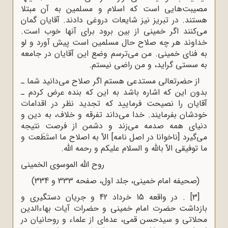
مصیبت‌هایی است که اسلام و‌
‌مسلمین به آن مبتلا
هستند. در تبریز نیز شایعات دروغی دادند. آقایان گمان
می‌کنند اگر‌
‌خمینی از بین برود برای آنها خوب است.
خداوند هر چه صلاح حال مسلمین است پیش‌
‌آورد و لو
به فنای خمینی. من می‌ترسم وضع این آقایان در جامعه
به سستی گراید، و من‌
‌راضی نیستم.‌
از حضرتعالی مستدعی هستم اگر صلاح می‌دانید شما ـ
بدون این که اشاره باشد به‌
‌این که بنده عرض کردم ـ
آقایان را نصیحت فرمایید که تجدید نظر در اقدامات
خودشان‌
‌بفرمایند. خدا می‌داند تفرقه و خلاف، به دین و
دنیای همه صدمه می‌زند و دشمن از‌
‌فرصت نتیجه
می‌گیرد [ناخوانا در اصل نامه] الاّ به اصلاح ما استَطَعت و
ما توفیقی الاّ بالله و السلام علیکم و‌
‌رحمه الله.‌
‌‌روح الله الموسوی الخمینی‌
(صحیفه امام خمینی، جلد اول، صفحه 333 و 334)
[3]
. در واقعه 15 خرداد 42 و جریان دستگیرى و
بازداشت حضرت امام خمینى و حضرات آیات بهاء‌الدین
محلاتى و سیدحسن قمى، عده‌ای از علماء و روحانیان در