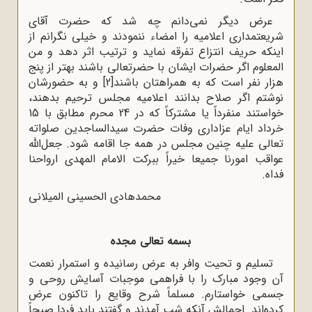
عرض دیگر نمى‌دانم چه شد که حضرت آقاى
شریعتمدارى اعلامیه را امضاء ننمودند و خیلى نگرانم از
اینکه حریف انتزاع تفرقه نماید و ترتیب اثر دهد و من
المعلوم اگر حضرات ایشان با حضرتعالى باشند بهتر از پنج
هزار نفر است که به همراهتان باشند
[2]
و به حضورشان
نوشتم اگر صلاح بدانند اعلامیه مجلس ترحیم بدهند،
خواستند منفرداً یا مشترکاً که در 24 محرم مطابق با 15
خرداد ایام عزادارى وفات حضرت سیدالساجدین صلواته
تعالى علیه چنین مجلس در همه جا اقامه شود. جعل‌اللّه‌
عواقب امورنا جمیعا خیراً ببرکت الامام المهدى ارواحنا
فداه.
محمدهادى الحسینى المیلانى
بسمه تعالى مجده
تسلیم و تحیت وافر به عرض رسانیده و استمرار نعمت
آن وجود مبارک را با فراهمى موجبات آسایش روحى و
جسمى خواستارم. مسلماً شرح وقایع را تاکنون عرض
کرده‌اند. اجمالش آنکه شب آمدند و گفتند باید فردا صبحاً