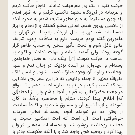
حرکت کنید و یک روز هم مهلت ندادند. ناچار حرکت کردم
و غریبانه در فرودگاه مشهد تاکسى گرفتم و به شهر آمدم
بله چون مستقیماً به حرم مطهر مشرف شدم به مجرد آنکه
از تاکسى بیرون شدم، اهالى مطلع گشتند و ازدحام و ابراز
احساسات شدیدى به عمل آوردند. بالجمله در تهران به
مأمورین گفته بودم عزیمت دارم به ملاقات وجود شریف
عالى نائل شوم و تحت تأثیر سخن به حسب ظاهر قرار
گرفته بودند ولى آمدند شبانه و مهلت ندادند و اکراه به
سرعت در حرکت نمودند.
[3]
اینک دلى به فضل خداوندى
بسته‌ام و امیدوارم در آینده نزدیک در زمان فتح و غلبه
روحانیت زیارت آن وجود مبارک نصیب شود. و لیس ذلک
على‌اللّه‌ بعزیز. از جمله وقایعى که در این سفر روى داد این
بود که تصمیم گرفتم در قم به مبارزه ادامه دهم و تا موقع
مراجعت حضرتعالى به قم در آنجا باشم ولى از لحظه[ای
که] اطلاع پیدا کردند، منزلم را محاصره بأشدِّ ما کان
نمودند و لابداً شرح آن را مسبوق شده‌اید و اکیداً ممانعت
از رفتن به قم نمودند آنچه بحمداللّه‌ تعالى سرمایه
خوشوقتى است آن است که امت اسلامى نسبت به
مطالب روحانیت روشن شد و احساسات مذهبى فراوان
پیدا کرد و روحیه قوى واجد شد و با آنکه حکومت جائر با