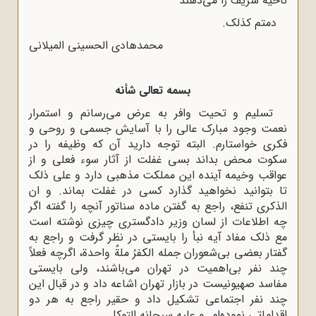
ناحیه شریف را مى‌دهند
دمتم کذلک.
محمدهادى الحسینى المیلانى
بسمه تعالى شأنه
تسلیم و تحیت وافر به عرض مى‌رسانم و استمرار
نعمت وجود مبارک عالى را با آسایش جسمى و روحى و
فکرى خواستارم. البته توجه دارید آن که وظیفه را در
سکوت محض بداند بسى غفلت از آثار سوء فعلى و از
عواقب وخیمه آینده این مملکت مذهبى دارد و على ذلک
تا بتوانید نخواهید گذارد کسى در غفلت بماند. و ان
الذکرى تنفع، راجع به گفتن ماده سناتور آنچه را گفته اگر
چه اطلاعات از لسان وزیر دادگسترى چیزى نوشته است
مع ‌ذلک مفاد آیه نبأ را بایستى در نظر گرفت و راجع به
گفتار بعضى بى‌شعوران جمله الکفرُ ملةٌ واحدة، اگرچه فعلاً
چند نفر بى‌اهمیت در تهران مى‌باشند، ولى بایستى
مفاسد صهیونیست در بازار تهران اشاعه داد و در قبال این
چند نفر اجتماعى تشکیل داد و حقیر راجع به هر دو
اقداماتى نموده‌ام. و علیه سبحانه ‌التوکل.