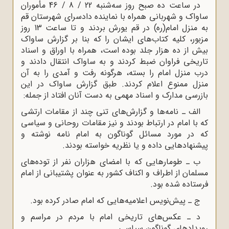
در ساعت ده صبح روز سه‌شنبه 22 / 8 / 46 مأموران
ساواک و شهربانى همراه با نماینده دادسراى شهرستان قم
به منزل امام(ره) در قم یورش بردند و تا ساعت 13 روز
مزبور، کلیه کتاب‌هاى ایشان را که بنا بر گزارش ساواک
بیش از ده هزار جلد بوده است، همراه با اوراق و اسناد
تاریخى فراوان ضبط کردند و به ساواک انتقال دادند و
درب منزل امام را بسته، هرگونه رفت و آمدى را به آن
منزل ممنوع اعلام کردند. طبق گزارش ساواک در این
بازرسى مدارک و اسناد مهمى به دست آنان افتاد از جمله:
الف ـ نامه‌ها و گزارش‌های تنى چند از مقامات ارتشى
که با امام در ارتباط بودند و نیز مقامات روحانى و سیاسى
که در مورد مسائل گوناگون به امام نامه نوشته و
پیشنهادهایى داده و یا نظریه خواسته بودند.
ب ـ طومارهایى که با امضاى هزاران نفر از توده‌هاى
مسلمان از اطراف و اکناف کشور به عنوان پشتیبانى از امام
فرستاده شده بود.
ج ـ پیش‌نویس اعلامیه‌هایى که امام صادر کرده بود.
د ـ عکس‌هاى تاریخى امام با مردم در مراسم و
رویدادهاى گوناگون سیاسى.