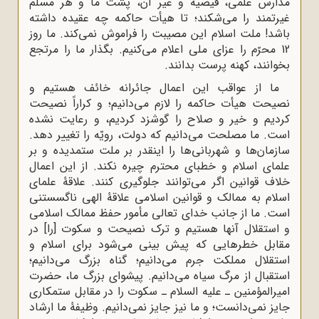
مدارس علمی، فیضیه و غیر آن، پشت ما و هر مسلم
غیرتمند را‌
‌می‌شکند؛ تا هیأت حاکمه چه عقیده داشته
باشد! ملت اسلام این مصیبت را فراموش‌
‌نمی‌کند. ما روز
12 محرّم را عزای ملی اعلام می‌کنیم. بگذار ما را مرتجع
بخوانند،‌
‌کهنه پرست بدانند.
ما از عواقب این اعمال جائرانه خائف هستیم و
نصیحت هیأت حاکمه را لازم‌
‌می‌دانیم؛ و کراراً نصیحت
کردیم و خیر و صلاح را گوشزد کردیم، و رعایت نشده
است.‌
‌ما مصلحت می‌دانیم که دولت، رویّه را تغییر دهد.
سازمان‌ها و شهربانی‌ها را اینقدر بر ملت‌
‌ستمدیده و بر
علمای اسلام و خطبای محترم چیره نکند. از این اعمال
خلاف قوانین اگر‌
‌می‌توانند جلوگیری کنند. علاقۀ علمای
اسلام به ممالک و قوانین اسلامی علاقۀ الهی‌
‌ناگسستنی
است.‌ ما از جانب خدای تعالی مأمور حفظ ممالک اسلامی
و استقلال آنها هستیم و ترک‌
‌نصیحت و سکوت ‌‌[‌‌را‌‌]‌‌ در
مقابل خطرهایی که پیش بینی می‌شود برای اسلام و
استقلال‌
‌مملکت جرم می‌دانیم؛ گناه بزرگ می‌دانیم؛
استقبال از مرگ سیاه می‌دانیم. پیشوای‌
‌بزرگ ما، حضرت
امیرالمؤمنین ـ علیه السلام ـ سکوت را در مقابل ستمکاری
جایز‌
‌نمی‌دانست؛ و ما نیز جایز نمی‌دانیم. وظیفۀ ما ارشاد