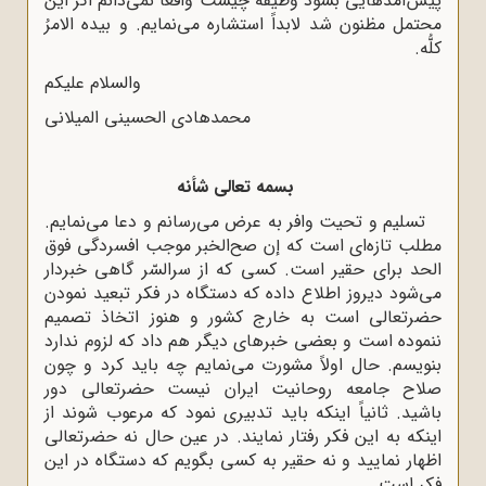
پیش‌آمدهایى بشود وظیفه چیست واقعاً نمى‌دانم اگر این
محتمل مظنون شد لابداً استشاره مى‌نمایم. و بیده ‌الامرُ
کلُّه.
والسلام علیکم
محمدهادى الحسینى المیلانى
بسمه تعالى شأنه
تسلیم و تحیت وافر به عرض مى‌رسانم و دعا مى‌نمایم.
مطلب تازه‌اى است که إن صح‌الخبر موجب افسردگى فوق
الحد براى حقیر است. کسى که از سرالسّر گاهى خبردار
مى‌شود دیروز اطلاع داده که دستگاه در فکر تبعید نمودن
حضرتعالى است به خارج کشور و هنوز اتخاذ تصمیم
ننموده است و بعضى خبرهاى دیگر هم داد که لزوم ندارد
بنویسم. حال اولاً مشورت مى‌نمایم چه باید کرد و چون
صلاح جامعه روحانیت ایران نیست حضرتعالى دور
باشید. ثانیاً اینکه باید تدبیرى نمود که مرعوب شوند از
اینکه به این فکر رفتار نمایند. در عین حال نه حضرتعالى
اظهار نمایید و نه حقیر به کسى بگویم که دستگاه در این
فکر است.