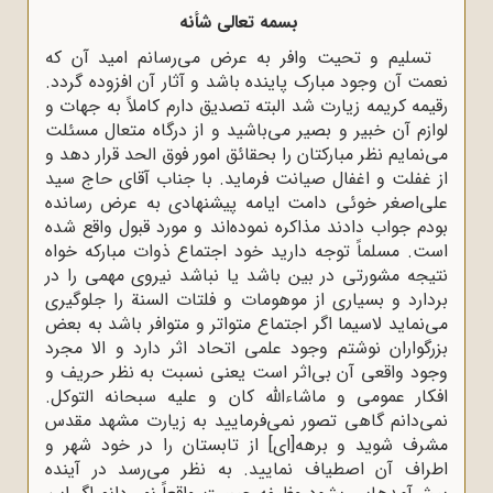
بسمه تعالى شأنه
تسلیم و تحیت وافر به عرض مى‌رسانم امید آن که
نعمت آن وجود مبارک پاینده باشد و آثار آن افزوده گردد.
رقیمه کریمه زیارت شد البته تصدیق دارم کاملاً به جهات و
لوازم آن خبیر و بصیر مى‌باشید و از درگاه متعال مسئلت
مى‌نمایم نظر مبارکتان را بحقائق امور فوق الحد قرار دهد و
از غفلت و اغفال صیانت فرماید. با جناب آقاى حاج سید
على‌اصغر خوئى دامت ایامه پیشنهادى به عرض رسانده
بودم جواب دادند مذاکره نموده‌اند و مورد قبول واقع شده
است. مسلماً توجه دارید خود اجتماع ذوات مبارکه خواه
نتیجه مشورتى در بین باشد یا نباشد نیروى مهمى را در
بردارد و بسیارى از موهومات و فلتات السنة را جلوگیرى
مى‌نماید لاسیما اگر اجتماع متواتر و متوافر باشد به بعض
بزرگواران نوشتم وجود علمى اتحاد اثر دارد و الا مجرد
وجود واقعى آن بى‌اثر است یعنى نسبت به نظر حریف و
افکار عمومى و ماشاءاللّه‌ کان و علیه سبحانه التوکل.
نمى‌دانم گاهى تصور نمى‌فرمایید به زیارت مشهد مقدس
مشرف شوید و برهه[ای] از تابستان را در خود شهر و
اطراف آن اصطیاف نمایید. به نظر مى‌رسد در آینده