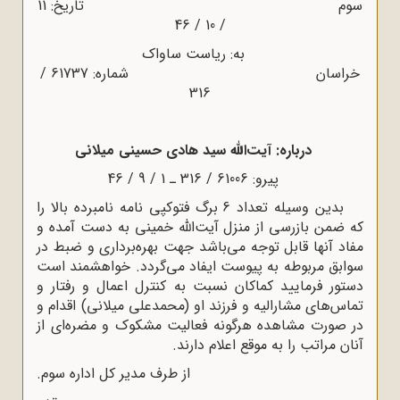
سوم تاریخ: 11
/ 10 / 46
به: ریاست ساواک
خراسان شماره: 61737 /
316
درباره: آیت‌الله‌ سید هادى حسینى میلانى
پیرو: 61006 / 316 ـ 1 / 9 / 46
بدین وسیله تعداد 6 برگ فتوکپى نامه نامبرده بالا را
که ضمن بازرسى از منزل آیت‌الله‌ خمینى به دست آمده و
مفاد آنها قابل توجه مى‌باشد جهت بهره‌بردارى و ضبط در
سوابق مربوطه به پیوست ایفاد مى‌گردد. خواهشمند است
دستور فرمایید کماکان نسبت به کنترل اعمال و رفتار و
تماس‌هاى مشارالیه و فرزند او (محمدعلى میلانى) اقدام و
در صورت مشاهده هرگونه فعالیت مشکوک و مضره‌اى از
آنان مراتب را به موقع اعلام دارند.
از طرف مدیر کل اداره سوم.