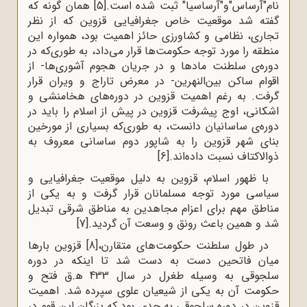
نام"آرساس"و"آرساسیا" ثبت شده است.
[5]
همان گونه که
گفته شد موقعیت خاص جغرافیایی قزوین که از نظر
تجاری، نظامی و کشاورزی حائز اهمیت بود، همواره این
منطقه را مورد توجه حکومت‌ها قرار می‌داد، به طوری‌که در
دوره‌ی سلطنت مادها و در جریان هجوم آشوری‌ها- از
اقوام ساکن بین‌النهرین- در معرض تاراج و ویران قرار
گرفت. به رغم اهمیت قزوین در دوره‌های هخامنشی و
اشکانی، اوج پیشرفت قزوین در پیش از اسلام را باید در
دوره‌ی ساسانیان دانست، به طوری‌که بسیاری از مورخین
بنای شهر قزوین را به شاپور دوم ساسانی معروف به
ذوالاکتاف نسبت داده‌اند.
[6]
با ظهور اسلام، قزوین به دلیل موقعیت جغرافیایی و
سیاسی مورد توجه مسلمانان قرار گرفت و به یکی از
مناطق مهم برای اعزام مجاهدین به مناطق شرقی تبدیل
شد و همین باعث رونق و وسعت آن گردید.
[7]
در طول سلطنت حکومت‌های متقارن،
[8]
قزوین بارها
میان فاتحین دست به دست شد تا اینکه در دوره
سلجوقی به وسیله طغرل در سال 433 ﻫ.ق فتح و
حکومت آن به یکی از شیعیان علوی سپرده شد. اهمیت
قزوین در دوره سلجوقی به حدی بود که بزرگان این قوم در