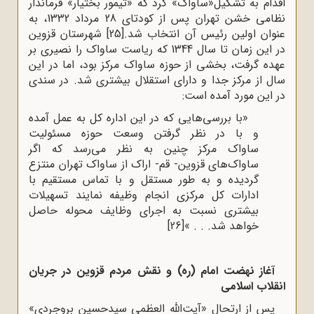
اقدام به تشکیل«ساواک» کرد که «تیمور بختیار» فرماندار
نظامی خشن تهران پس از کودتای 28 مرداد 1332، به
عنوان اولین رئیس آن انتخاب شد.
[25]
شهرستان قزوین
در این زمان تا سال 1344 که ریاست ساواک را نصیری بر
عهده گرفت، بخشی از حوزه ساواک مرکز بود، اما در این
سال از مرکز جدا و دارای استقلال بیشتری شد. در سندی
در این مورد آمده است:
«با بررسی‌هایی که در این اداره کل به عمل آمده
و با در نظر گرفتن وسعت حوزه مسئولیت
ساواک مرکز چنین به نظر می‌رسد که اگر
ساواک‌های قزوین- قم- اراک از ساواک تهران منتزع
گردیده و به طور مستقل و با تماس مستقیم با
ادارات کل مرکزی انجام وظیفه نمایند تسهیلات
بیشتری نسبت به اجرای وظایف محوله حاصل
خواهد شد. . . »
[26]
آغاز نهضت امام (ره)
و نقش مردم قزوین
در جریان
انقلاب اسلامی
پس از ارتحال «آیت‌الله العظمی سیدحسین بروجردی»