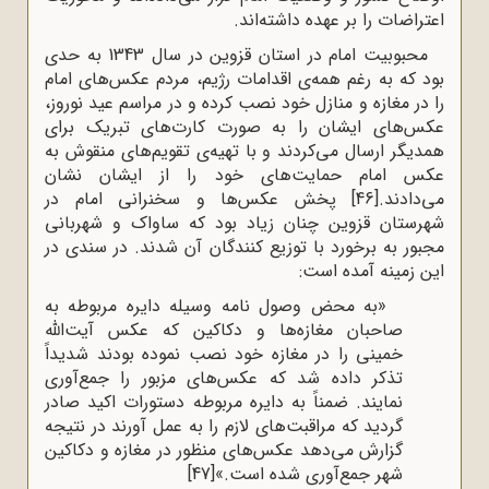
اعتراضات را بر عهده داشته‌اند.
محبوبیت امام در استان قزوین در سال 1343 به حدی
بود که به رغم همه‌ی اقدامات رژیم، مردم عکس‌های امام
را در مغازه و منازل خود نصب کرده و در مراسم عید نوروز،
عکس‌های ایشان را به صورت کارت‌های تبریک برای
همدیگر ارسال می‌کردند و با تهیه‌ی تقویم‌های منقوش به
عکس امام حمایت‌های خود را از ایشان نشان
می‌دادند.
[46]
پخش عکس‌ها و سخنرانی امام در
شهرستان قزوین چنان زیاد بود که ساواک و شهربانی
مجبور به برخورد با توزیع کنندگان آن شدند. در سندی در
این زمینه آمده است:
«به محض وصول نامه وسیله دایره مربوطه به
صاحبان مغازه‌ها و دکاکین که عکس آیت‌الله
خمینی را در مغازه خود نصب نموده بودند شدیداً
تذکر داده شد که عکس‌های مزبور را جمع‌آوری
نمایند. ضمناً به دایره مربوطه دستورات اکید صادر
گردید که مراقبت‌های لازم را به عمل آورند در نتیجه
گزارش می‌دهد عکس‌های منظور در مغازه و دکاکین
شهر جمع‌آوری شده است.»
[47]