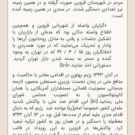
مردم در شهرستان قزوین صورت گرفته و در همین زمینه
نیز تعدادی دستگیر شدند. در سندی در همین زمینه آمده
است:
«گزارش واصله از شهربانی قزوین و همچنین
اطلاع واصله حاکی بود که عده‌ای از بازاریان با
تشکیل جلسات و رفتن به منازل روحانیون آن‌ها را
وادار و تحریک می‌نمایند که در مورد همدردی با
اخلالگران روز 15 / 3 / 42 که در تهران به وجود
آمده و منجر به بسته شدن بازار تهران گردید.
دستوراتی اخذ نمایند.»
[50]
در آبان 1343 رژیم پهلوی در اقدامی مغایر با حاکمیت و
منافع ملی در زمان نخست وزیری حسنعلی منصور، لایحه
جنجالی مصونیت قضائی مستشاران آمریکایی یا همان
کاپیتولاسیون را به تصویب مجلس شورای
ملی رسانید.
[51]
این اقدام ضد ملی با واکنش شدید
علمای کشور خصوصاً امام(ره) مواجه شد. رژیم که به دنبال
اقدام جدی علیه امام از مدت‌ها قبل بود در 13 آبان 1343
معظم‌له را دستگیر و در همان روز به کشور ترکیه تبعید
کرد. واکنش‌ها در قزوین به این رویداد در قالب
سخنرانی‌ها و در منابر صورت می‌گرفت و مردم با اندوه به