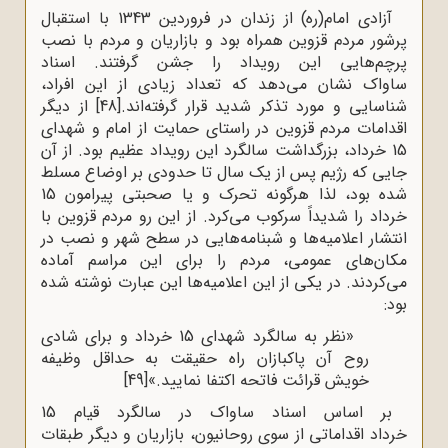
آزادی امام(ره) از زندان در فروردین 1343 با استقبال
پرشور مردم قزوین همراه بود و بازاریان و مردم با نصب
پرچم‌هایی این رویداد را جشن گرفتند. اسناد
ساواک نشان می‌دهد که تعداد زیادی از این افراد،
شناسایی و مورد تذکر شدید قرار گرفته‌اند.
[48]
از دیگر
اقدامات مردم قزوین در راستای حمایت از امام و شهدای
15 خرداد، بزرگداشت سالگرد این رویداد عظیم بود. از آن
جایی که رژیم پس از یک سال تا حدودی بر اوضاع مسلط
شده بود، لذا هرگونه تحرک و یا صحبتی پیرامون 15
خرداد را شدیداً سرکوب می‌کرد. از این رو مردم قزوین با
انتشار اعلامیه‌ها و شبنامه‌هایی در سطح شهر و نصب در
مکان‌های عمومی، مردم را برای این مراسم آماده
می‌کردند. در یکی از این اعلامیه‌ها این عبارت نوشته شده
بود:
«نظر به سالگرد شهدای 15 خرداد و برای شادی
روح آن پاکبازان راه حقیقت به حداقل وظیفه
خویش قرائت فاتحه اکتفا نمایید.»
[49]
بر اساس اسناد ساواک در سالگرد قیام 15
خرداد اقداماتی از سوی روحانیون، بازاریان و دیگر طبقات