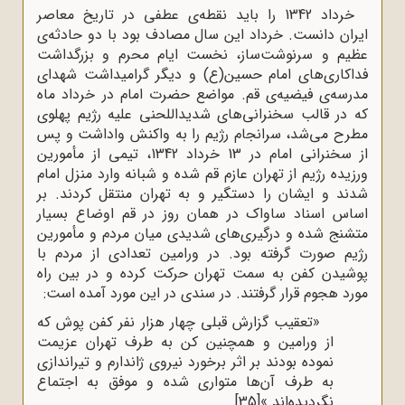
خرداد 1342 را باید نقطه‌ی عطفی در تاریخ معاصر
ایران دانست. خرداد این سال مصادف بود با دو حادثه‌ی
عظیم و سرنوشت‌ساز، نخست ایام محرم و بزرگداشت
فداکاری‌های امام حسین(ع) و دیگر گرامیداشت شهدای
مدرسه‌ی فیضیه‌ی قم. مواضع حضرت امام در خرداد ماه
که در قالب سخنرانی‌های شدید‌اللحنی علیه رژیم پهلوی
مطرح می‌شد، سرانجام رژیم را به واکنش واداشت و پس
از سخنرانی امام در 13 خرداد 1342، تیمی از مأمورین
ورزیده رژیم از تهران عازم قم شده و شبانه وارد منزل امام
شدند و ایشان را دستگیر و به تهران منتقل کردند. بر
اساس اسناد ساواک در همان روز در قم اوضاع بسیار
متشنج شده و درگیری‌های شدیدی میان مردم و مأمورین
رژیم صورت گرفته بود. در ورامین تعدادی از مردم با
پوشیدن کفن به سمت تهران حرکت کرده و در بین راه
مورد هجوم قرار گرفتند. در سندی در این مورد آمده است:
«تعقیب گزارش قبلی چهار هزار نفر کفن پوش که
از ورامین و همچنین کن به طرف تهران عزیمت
نموده بودند بر اثر برخورد نیروی ژاندارم و تیراندازی
به طرف آن‌ها متواری شده و موفق به اجتماع
نگردیده‌اند.»
[35]