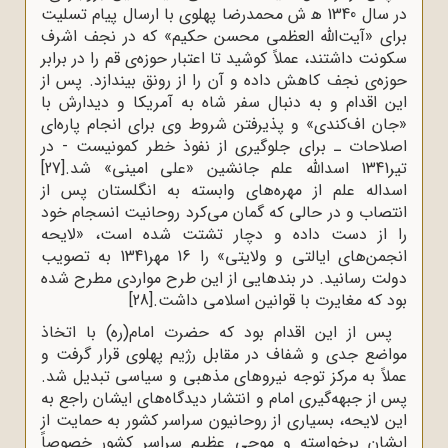
در سال 1340 ﻫ ش محمدرضا پهلوی با ارسال پیام تسلیت
برای «آیت‌الله العظمی محسن حکیم» که در نجف اشرف
سکونت داشتند، عملاً کوشید تا اعتبار حوزه‌ی قم را در برابر
حوزه‌ی نجف کاهش داده و آن را از رونق بیندازد. پس از
این اقدام و به دنبال سفر شاه به آمریکا و دیدارش با
«جان اف‌کندی» و پذیرفتن شروط وی برای انجام پاره‌ای
اصلاحات ـ برای جلوگیری از نفوذ خطر کمونیست - در
تیر1341 اسدالله علم جانشین «علی امینی» شد.
[27]
اسداله علم از مهره‌های وابسته به انگلستان پس از
انتصاب و در حالی که گمان می‌کرد روحانیت انسجام خود
را از دست داده و دچار تشتت شده است، «لایحه
انجمن‌های ایالتی و ولایتی» را 16 مهر1341 به تصویب
دولت رسانید. در بندهایی از این طرح مواردی مطرح شده
بود که مغایرت با قوانین اسلامی داشت.
[28]
پس از این اقدام بود که حضرت امام(ره) با اتخاذ
مواضع جدی و شفاف در مقابل رژیم پهلوی قرار گرفت و
عملاً به مرکز توجه نیروهای مذهبی و سیاسی تبدیل شد.
پس از جبهه‌گیری امام و انتشار دیدگاه‌های ایشان راجع به
این لایحه، بسیاری از روحانیون سراسر کشور به حمایت از
ایشان برخواسته و موجی عظیم سراسر کشور خصوصاً