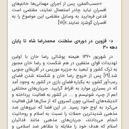
«حسب‌المقرر، پس از اجرای مهمانی‌ها خانم‌های
افسران نباید چادر استعمال نمایند، مقتضی است
قدغن فرمایید به وسایل مقتضی این موضوع را به
افسران گوشزد نمایند.»
[18]
د- قزوین
در دوره‌ی سلطنت محمدرضا شاه
تا پایان
دهه 30
در شهریور 1320 هیمنه پوشالی رضا خان با اولین
تهدیدات قوای متفقین در هم شکست و رضا خان مجبور
به ترک کشور و تبعید به جزیره موریس در آفریقای جنوبی
شد.
[19]
پس از خروج رضا خان و شکسته شدن فضای
رعب‌آور کشور، به یکباره فضای بازی در کشور به وجود آمد
که در بسیاری موارد به افراط گرایید. جریان‌های مختلفی
اعم از چپ، شونیسم و ... در کشور به فعالیت پرداخته و
اندیشه‌های کسانی چون کسروی که از سال‌ها قبل فعالیت
می‌کرد به اوج خود رسید. در این فضا که نیروهای ضد
مذهبی شدیدترین حملات را نسبت به اسلام و روحانیت
انجام می‌دادند، جریان‌های مذهبی مانند فدائیان
اسلام که هدف خود را مقابله با مظاهر ضد اسلامی و