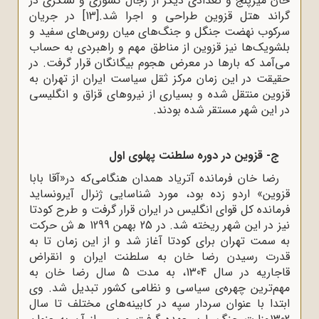
خان میرپنج و تعدادی دیگر از رجال کشوری و لشکری در
گراند هتل قزوین طراحی و اجرا شد.
[13]
در جریان
سرکوب نهضت جنگل و جنگ‌های میان روس‌های سفید و
بلشویک‌ها نیز قزوین از مناطق مهم و راهبردی به حساب
می‌آمد که بارها در معرض هجوم بیگانگان قرار گرفت. در
حقیقت در این زمان مرکز ثقل سیاست ایران از تهران به
قزوین منتقل شده و بسیاری از نیروهای قزاق و انگلیسی
در این شهر مستقر شده بودند.
ج- قزوین
در دوره سلطنت پهلوی اول
رضا خان فرمانده آتریاد همدان هنگامی‌که در«آقا بابا
قزوین» اردو زده بود، مورد شناسایی ژنرال آیرونساید
فرمانده کل قوای انگلیس در ایران قرار گرفت و طرح کودتا
نیز در این شهر ریخته شد. در 25 بهمن 1299 ﻫ ش حرکت
به سمت تهران برای کودتا آغاز شد و از این زمان تا به
قدرت رسیدن رضا خان به سلطنت ایران و انقراض
قاجاریه در سال 1304، به مدت 5 سال رضا خان به
مهم‌ترین چهره‌ی سیاسی و نظامی کشور تبدیل شد. وی
ابتدا با عنوان سردار سپه در کابینه‌های مختلف تا سال