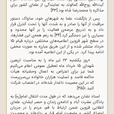
آیت‌الله روح‌الله کمالوند به نمایندگی از علمای کشور برای
مذاکره با محمدرضا شاه بود.
[43]
پس از بازگشت علما به شهرهای خود، ساواک دستور
مراقبت از آنها را صادر و به شدت آنها را تحت کنترل قرار
داد و به تدریج عرصه‌ی فعالیت را بر آنها محدود و
بسیاری را نیز دستگیر کرد.
[44]
به رغم همه‌ی این فشارها،
در سطح شهر قزوین اعلامیه‌های مختلفی درباره قیام 15
خرداد منتشر شده و از این طریق مبارزه به صورت مخفی
ادامه پیدا کرد. در یکی از این اعلامیه آمده بود:
«روز یکشنبه 23 تیر ماه را به مناسبت اربعین
شهدای 15 خرداد ماه تعطیل عمومی اعلام می‌کنیم
شما نیز برای اعتراض به اعمال وحشیانه هیأت
حاکمه فاسد و تسلیت هزاران خانواده بی‌سرپرست
که در این مصیبت داغدار شده‌اند در اعتصاب شرکت
کنید.»
[45]
اسناد نشان می‌دهد که در طول مدت انتقال امام(ره) به
پادگان عشرت آباد و ادامه‌ی زندان و حصر ایشان، علمای
انقلابی قزوین ضمن ارتباط با قم، مردم را در جریان
اوضاع کشور و وضعیت امام قرار می‌داده‌اند و محوریت