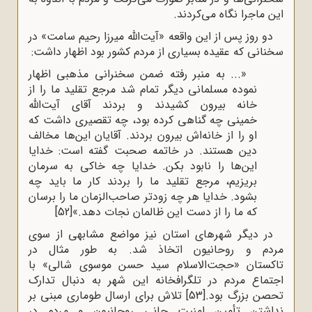
این ماجرا نگاه می‌کردند.
دو روز پس از این واقعه «آیت‌الله میرزا رحیم سامت» در
سخنانی که عقیده بسیاری از مردم کشور بود اظهار داشت:
«... به منبر رفته ضمن سخنرانی مذهبی اظهار
نموده مسلمانی دیگر تمام شد مرجع تقلید ما را از
خانه بیرون کشیدند و بردند آقای آیت‌الله
خمینی چه گناهی کرده بود، چه تقصیری داشت که
او را از خانه‌اش بیرون بردند. آقایان این‌ها مخالف
دین هستند. در خاتمه صحبت گفته است: خدایا
این‌ها را نابود بکن. خدایا چه خاکی به سرمان
بریزیم، مرجع تقلید ما را بردند کار ما باید چه
بشود. خدایا هر چه زودتر صاحب‌الزمان ما را برسان
که ما را از دست این ظالمان نجات دهد.»
[52]
در دیگر شهرهای استان نیز مواضع مشابهی از سوی
مردم و روحانیون اتخاذ شد. به طور مثال در
تاکستان «حجت‌الاسلام سید حسن موسوی شالی» با
اجتماع مردم در تلگرافخانه این شهر به دنبال تدارک
تحصن بزرگ بود.
[53]
تلاش برای ارسال طوماری مبنی بر
نداشتن تأمین امنیت جانی روحانیون و مردم در