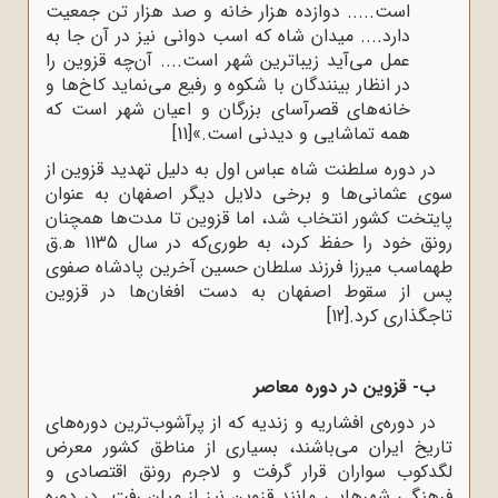
است..... دوازده هزار خانه و صد هزار تن جمعیت
دارد.... میدان شاه که اسب ‌دوانی نیز در آن جا به
عمل می‌آید زیباترین شهر است.... آن‌چه قزوین را
در انظار بینندگان با شکوه و رفیع می‌نماید کاخ‌ها و
خانه‌های قصرآسای بزرگان و اعیان شهر است که
همه تماشایی و دیدنی است.»
[11]
در دوره سلطنت شاه عباس اول به دلیل تهدید قزوین از
سوی عثمانی‌ها و برخی دلایل دیگر اصفهان به عنوان
پایتخت کشور انتخاب شد، اما قزوین تا مدت‌ها همچنان
رونق خود را حفظ کرد، به طوری‌که در سال 1135 ﻫ.ق
طهماسب میرزا فرزند سلطان حسین آخرین پادشاه صفوی
پس از سقوط اصفهان به دست افغان‌ها در قزوین
تاجگذاری کرد.
[12]
ب- قزوین
در دوره معاصر
در دوره‌ی افشاریه و زندیه که از پرآشوب‌ترین دوره‌های
تاریخ ایران می‌باشند، بسیاری از مناطق کشور معرض
لگدکوب سواران قرار گرفت و لاجرم رونق اقتصادی و
فرهنگی شهرهایی مانند قزوین نیز از میان رفت. در دوره