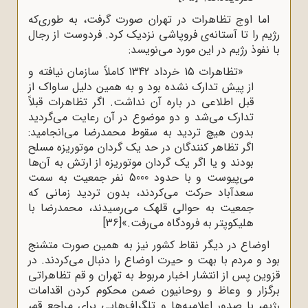
اما اوج تظاهرات در تهران صورت گرفت، به طوری‌که
رژیم را تا آستانه‌ی فروپاشی نزدیک کرد. فردوست از رجال
با نفوذ رژیم در این مورد می‌نویسد:
«تظاهرات 15 خرداد 1342 کاملاً سازمان نیافته و
از پیش تدارک نشده بود و به همین دلیل ساواک از
قبل اطلاعی در باره آن نداشت. اگر تظاهرات قبلاً
تدارک می‌شد و دو موضوع در آن رعایت می‌گردید
بدون هیچ تردید به سقوط محمدرضا می‌انجامید:
اگر تظاهر کنندگان در حد یک گردان موتوریزه مسلح
بودند و یا اگر یک گردان موتوریزه از ارتش به آن‌ها
می‌پیوست و با حدود 5000 نفر جمعیت به سمت
سعدآباد حرکت می‌کردند، بدون تردید زمانی که
جمعیت به حوالی قلهک می‌رسیدند، محمدرضا با
هلیکوپتر به فرودگاه می‌رفت.»
[36]
اوضاع در دیگر نقاط کشور نیز به همین صورت متشنج
بود و مردم با بهت و حیرت اوضاع را دنبال می‌کردند. در
قزوین پس از انتشار اخبار مربوط به تهران و قم تظاهراتی
برگزار و وعاظ و روحانیون ضمن محکوم کردن اقدامات
رژیم، با صدور اعلامیه‌ها و تلگراف‌هایی برای مراجع قم،