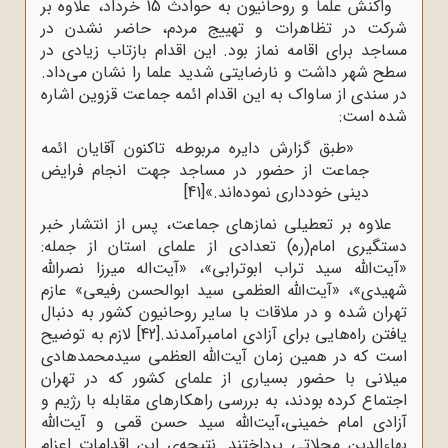
واکنش علما و روحانیون به حوادث 15 خرداد، علاوه بر
شرکت در تظاهرات و تهییج مردم، حاضر نشدن در
مساجد برای اقامه نماز بود. این اقدام بازتاب زیادی در
سطح شهر داشت و نارضایتی شدید علما را نشان می‌داد.
در سندی از ساواک به این اقدام ائمه جماعت قزوین اشاره
شده است:
«طبق گزارش دایره مربوطه تاکنون آقایان ائمه
جماعت از حضور در مساجد جهت انجام فرایض
دینی خودداری نموده‌اند.»
[41]
علاوه بر تعطیلی نمازهای جماعت، پس از انتشار خبر
دستگیری امام(ره) تعدادی از علمای استان از جمله:
«آیت‌الله سید تراب ابوترابی»، «آیت‌اله میرزا نصرالله
شهیدی»، «آیت‌الله العظمی سید ابوالحسن رفیعی» عازم
تهران شده و در ملاقات با سایر روحانیون کشور به دنبال
یافتن راه‌هایی برای آزادی امامبرآمدند.
[42]
لازم به توضیح
است که در همین زمان آیت‌الله العظمی سیدمحمدهادی
میلانی با حضور بسیاری از علمای کشور که در تهران
اجتماع کرده بودند، به بررسی راهکارهای مقابله با رژیم و
آزادی امام خمینی،آیت‌الله سید حسن قمی و آیت‌الله
بهاءالدین محلاتی پرداختند. نتیجه‌ی این اقدامات اعزام