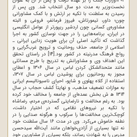
1302وزارت جنگ را بر عهده گرفت و پس از آن به عنوان
نخست‌وزیر به مدت دو سال انتخاب شد. وی پس از
رسیدن به سلطنت با تکیه بر ارتش و با کمک مشاورانی
چون؛ داور، تیمورتاش، فیروز فرمانفر، فروغی و البته
مشاوره‌ی کسانی چون اردشیر ریپورتر از عوامل انگلیسی
در ایران، برنامه‌هایی را در جهت نوسازی کشور به اجرا
گذاشت که تأکید اصلی آن برای هویت ‌زدایی ایرانی ـ
اسلامی از جامعه، حذف روحانیت و ترویج غرب‌گرایی و
رواج فرهنگ مدرنیته در کشور بود.
[14]
در راستای تحقق
این اهداف وی و مشاورانش به تدریج با طرح مسائلی
مانند متحدالشکل کردن لباس در سال 1306 و اعطای
مجوز به روحانیون برای پوشیدن لباس در سال 1307،
استفاده از کلاه پهلوی و شاپو، احیای ناسیونالیسم ایرانی
به موازات تضعیف مذهب، و نهایتاً کشف حجاب در سال
1314 ﻫ ش بخش عمده‌ای از جامعه را مخالف خود کرده
بود. به رغم مخالفت و نارضایتی گسترده‌ی مردم، رضاشاه
با تکیه بر نیروهای نظامی که در اختیار داشت،
کوچک‌ترین مخالفت‌ها را سرکوب و هرگونه صدایی را در
نطفه خاموش می‌کرد. وی در مدت 16 سال سلطنت خود
نه ‌تنها بسیاری از آزادی‌خواهان مانند آیت‌الله سیدحسن
مدرس را به شهادت رساند، بلکه بسیاری از مشاورین خود