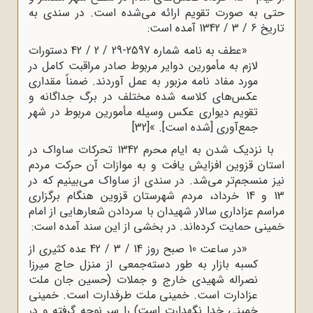
حتی به صورت تقویم ارائه می‌شده است. در سندی به
تاریخ 6 / 3 / 1342 آمده است:
«عطف به نامه شماره 2597-29 / 2 / 42 دستورات
لازم به مأمورین دوایر مربوط صادر مراقبت کامل در
مورد مفاد نامه مزبور به عمل آوردند. ضمناً مقداری
عکس‌های کلاسه شده مختلف در برگ جداگانه و
تقویم دیواری عکس وسیله مأمورین مربوط در شهر
جمع‌آوری [شده است]. »
[32]
با نزدیک شدن به ایام محرم 1342 تحرکات ساواک در
استان قزوین افزایش یافت و به موازات آن حرکت مردم
نیز منسجم‌تر می‌شد. در سندی از ساواک می‌بینیم که در
13 و 14 خرداد، مردم شهرستان قزوین هنگام برگزاری
مراسم عزاداری سالار شهیدان با سردادن شعارهایی از امام
خمینی حمایت کرده‌اند. در بخشی از این سند آمده است:
«در ساعت 10 صبح روز 14 / 3 / 42 عده کثیری از
کسبه بازار به طور دسته‌جمعی از منزل حاج میرزا
نصراله شهیدی خارج و جملات (حسین جان ملت
عزادارت است. خمینی ملت طرفدارت است. خمینی
خمینی خدا نگهدارت است) را سر نوحه گرفته و در