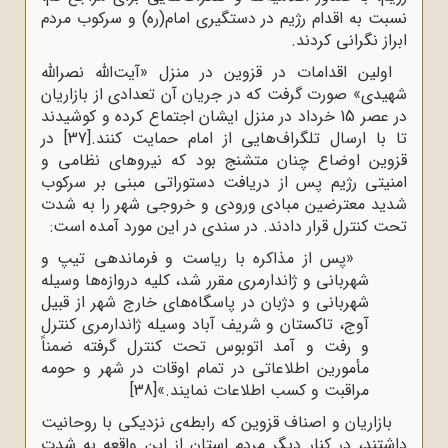
نسبت به اقدام رژیم در دستگیری امام(ره) و سرکوب مردم
ابراز نگرانی کردند.
اولین اقدامات در قزوین در منزل «آیت‌الله نصرالله
شهیدی» صورت گرفت که در جریان آن تعدادی از بازاریان
در عصر 15 خرداد در منزل ایشان اجتماع کرده و ‌کوشیدند
تا با ارسال تلگراف‌هایی از امام حمایت کنند.
[37]
در
قزوین اوضاع چنان متشنج بود که نیروهای نظامی و
امنیتی رژیم پس از دریافت دستوراتی مبنی بر سرکوب
شدید معترضین مبادی ورودی و خروجی شهر را به شدت
تحت کنترل قرار دادند. در سندی در این مورد آمده است:
«پس از مذاکره با ریاست و فرماندهی تیپ و
شهربانی و ژاندارمری مقرر شد، کلیه دروازه‌ها وسیله
شهربانی و دژبان در پاسگاه‌های خارج شهر از قبیل
آوج، تاکستان و شریف آباد وسیله ژاندارمری کنترل
و رفت و آمد اتوبوس تحت کنترل گرفته ضمناً
مأمورین اطلاعاتی در تمام اوقات در شهر و حومه
مراقبت و کسب اطلاعات نمایند.»
[38]
بازاریان و اصناف قزوین که رابطه‌ی نزدیکی با روحانیت
داشتند، در کنار دیگر مردم استان از این واقعه به شدت