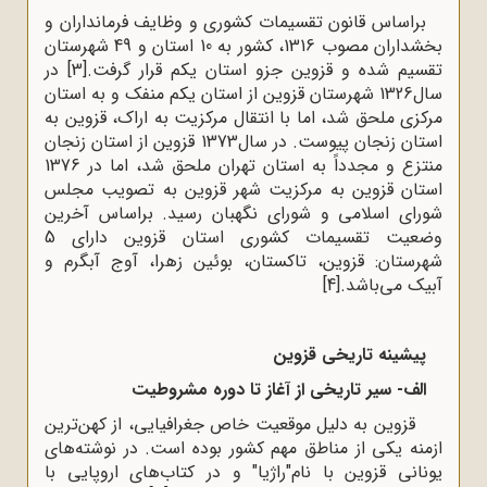
براساس قانون تقسیمات کشوری و وظایف فرمانداران و
بخشداران مصوب 1316، کشور به 10 استان و 49 شهرستان
تقسیم شده و قزوین جزو استان یکم قرار گرفت.
[3]
در
سال1326 شهرستان قزوین از استان یکم منفک و به استان
مرکزی ملحق شد، اما با انتقال مرکزیت به اراک، قزوین به
استان زنجان پیوست. در سال1373 قزوین از استان زنجان
منتزع و مجدداً به استان تهران ملحق شد، اما در 1376
استان قزوین به مرکزیت شهر قزوین به تصویب مجلس
شورای اسلامی و شورای نگهبان رسید. براساس آخرین
وضعیت تقسیمات کشوری استان قزوین دارای 5
شهرستان: قزوین، تاکستان، بوئین زهرا، آوج‌ آبگرم و
آبیک می‌باشد.
[4]
پیشینه تاریخی قزوین
الف- سیر تاریخی از آغاز تا دوره مشروطیت
قزوین به دلیل موقعیت خاص جغرافیایی، از کهن‌ترین
ازمنه یکی از مناطق مهم کشور بوده است. در نوشته‌های
یونانی قزوین با نام"راژیا" و در کتاب‌های اروپایی با