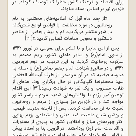
برای اقتصاد و فرهنگ کشور خطرناک توصیف کردند. در
قزوین نیز بر اساس اسناد ساواک:
«از چند ماه قبل که اعلامیه‌های مختلفی به نام
روحانیون در مورد مخالفت با قوانین لوایح شش‌گانه
در شهر منتشر می‌گردید کم و بیش بعضی از عناصر
دستگیر و تحویل مقامات قضایی گردید.»
[30]
پس از این ماجرا و با اعلام عزای عمومی در نوروز 1342
از سوی امام(ره) و سایر علمای کشور، رژیم مصمم به
سرکوب روحانیت گردید به این ترتیب در دوم فروردین
1342 و در سالروز شهادت امام جعفر صادق(ع) با حمله به
مدرسه فیضیه که در آن مراسمی از طرف آیت‌الله العظمی
سید محمدرضا گلپایگانی در حال برگزاری بود، عده‌ای از
طلاب مضروب و یک نفر به شهادت رسید.
[31]
این اقدام
توهین‌آمیز رژیم با واکنش‌های شدید مردم سراسر کشور
مواجه شد و در قزوین نیز بسیاری از مردم و روحانیون
نسبت به آن مخالفت کردند. پس از فاجعه مدرسه فیضیه
و روشن شدن ماهیت ضد دینی و استبدادی رژیم پهلوی
اکثر چهره‌های مبارز و انقلابی کشور به پیروی از دستورات
و اقدامات امام (ره) پرداختند. در قزوین بنا بر اسناد پیش
از قیام 15 خرداد عکس‌های امام در سطح شهر منتشر و