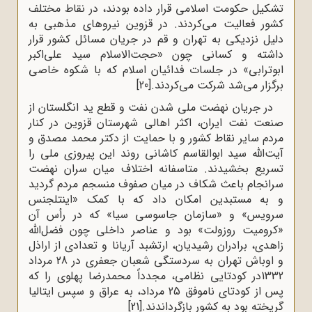
تشکیل حکومت اسلامی قرار داده بودند، در نقاط مختلف
کشور فعالیت می‌کردند. در قزوین نیروهای مذهبی به
دلیل نزدیکی به تهران و قم در جریان مسائل کشور قرار
داشته و کسانی چون «حجت‌الاسلام سید علی‌اکبر
ابوترابی» در جلسات فدائیان اسلام که با شکوه خاصی
برگزار می‌شد شرکت می‌کردند.
[20]
در جریان نهضت ملی شدن نفت و قطع ید انگلستان از
صنعت نفت ایران، اکثر اهالی شهرستان قزوین در کنار
مردم سایر نقاط کشور و با حمایت از دکتر محمد مصدق و
آیت‌الله سید ابوالقاسم کاشانی روند این پیروزی ملی را
تسریع بخشیدند. متاسفانه اختلاف میان سران نهضت
سرانجام باعث شکاف در میان صفوف منسجم مردم گردید
و به مستبدین امکان داد که با کمک «اینتلجنس
سرویس» و «سازمان جاسوسی سیا» که در رأس آن
«کرومیت روزولت» بود و عناصر داخلی چون فضل‌الله
زاهدی، برادران رشیدیان، ارتشبد آریانا و تعدادی از اراذل
و اوباش تهران به سردستگی شعبان جعفری در 28 مرداد
1332در کودتایی نظامی، مجدداً محمدرضا پهلوی را که
پس از کودتای ناموفق 25 مرداد، به عراق و سپس ایتالیا
گریخته بود به کشور بازگرداندند.
[21]