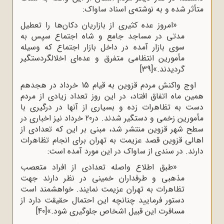
متأثر شده و به نوشته‌ی اسناد ساواک:
«امروز عده کثیری از بازاریان دکان‌ها را تعطیل
مدتی در مساجد جامع و شاه اجتماع سپس به
سوی بازار آمده در داخل بازار اجتماع که وسیله
مأمورین انتظامی متفرق و عده‌ای اخلالگردستگیر
گردیدند.»
[39]
اوج واکنش مردم قزوین به قیام 15 خرداد در هجدهم
همین ماه اتفاق افتاد، در این روز تعداد زیادی از مردم
دست به تظاهرات زده و بسیاری از آنها در درگیری با
مأمورین زخمی و دستگیر شدند. در20 خرداد نیز اخباری در
سطح شهر قزوین منتشر شد، مبنی بر این که تعدادی از
اهالی قزوین قصد عزیمت به تهران برای انجام تظاهرات
دارند. در سندی از ساواک در این مورد آمده است:
«طبق اطلاع واصله تعدادی از افراد متعصب
مذهبی و طرفداران خمینی در نظر دارند جهت
تظاهرات به تهران عزیمت نمایند. خواهشمند است
دستور فرمایید چنانچه این احتمال حقیقت دارد از
مسافرت این قبیل اشخاص جلوگیری شود.»
[40]