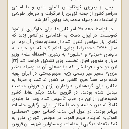
پس از پیروزی کودتاچیان فضای یاس و نا امیدی
سراسر کشور از جمله قزوین را فراگرفت و دوره‌ای طولانی
از استبداد به وسیله محمدرضا پهلوی آغاز شد.
در اواسط دهه 30 آمریکایی‌ها برای جلوگیری از نفوذ
کمونیست در ایران دست به اقداماتی در کشور زدند که
فضای باز سیاسی کنترل شده از دستاوردهای آن بود. در
سال 1336 محمدرضا پهلوی اعلام کرد که دو حزب به
نام‌های «مردم» و «ملیون» به رهبری «اسدالله علم» وزیر
دربار و منوچهر اقبال نخست وزیر تشکیل خواهد شد.
[22]
این دو حزب فرمایشی که برنامه‌های آن به وسیله «مئیر
عزری» سفیر غیر رسمی رژیم صهیونیستی‌ در ایران تهیه
شده بود، عملاً هیچ نقشی در کشور نداشت و صرفاً به
مکانی برای گردهمایی طرفداران رژیم و فروش مناصب
تبدیل شده بودند. در قزوین مانند دیگر نقاط کشور
شعبه‌هایی از این دو حزب تأسیس شده بود، اما جنبه‌ی
کاملاً نمادین داشته و صرفاً مکانی برای برگزاری جلسات
بی‌اثر بودند. در طول این مدت کسانی چون «مصطفی
الموتی» نماینده مردم الموت در مجلس شورای ملی به
کمک تعداد دیگری از مقامات و مسئولین شهرستان قزوین