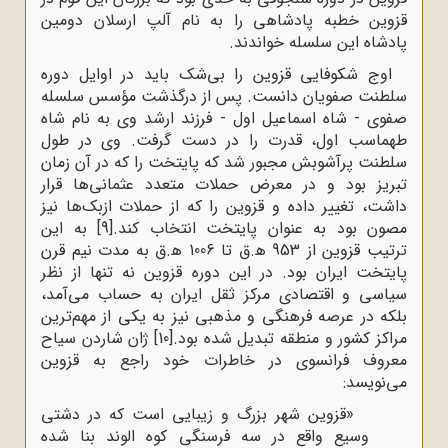
قزوین خطبه پادشاهی را به نام آلپ ارسلان دومین
پادشاه این سلسله خواندند.
اوج شکوفایی قزوین را بی‌شک باید در اوایل دوره
سلطنت صفویان دانست. پس از درگذشت مؤسس سلسله
صفوی - شاه اسماعیل اول - فرزند ارشد وی به نام شاه
طهماسب اول، قدرت را در دست گرفت. وی در طول
سلطنت پرآشوبش مجبور شد که پایتخت را که در آن زمان
تبریز بود و در معرض حملات متعدد عثمانی‌ها قرار
داشت، تغییر داده و قزوین را که از حملات ازبک‌ها نیز
مصون بود به عنوان پایتخت انتخاب کند.
[9]
به این
ترتیب قزوین از 953 ﻫ.ق تا 1006 ﻫ.ق به مدت نیم قرن
پایتخت ایران بود. در این دوره قزوین نه تنها از نظر
سیاسی و اقتصادی مرکز ثقل ایران به حساب می‌آمد،
بلکه در عرصه فرهنگی و مذهبی نیز به یکی از مهم‌ترین
مراکز کشور و منطقه تبدیل شده بود.
[10]
ژان شاردن سیاح
معروف فرانسوی در خاطرات خود راجع به قزوین
می‌نویسد:
«قزوین شهر بزرگ و زیبایی است که در دشتی
وسیع واقع در سه فرسنگی کوه الوند بنا شده