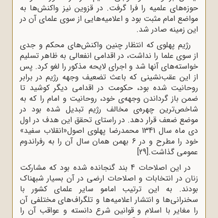
حوزه‌های علمیه را فرا گرفت. در قزوین نیز واکنش‌ها به
مواضع امام مثبت بود و اعلامیه‌هایی از سوی علمای آن در
این زمینه صادر شد.
رژیم پهلوی که انتظار چنین واکنش‌های محکم و جدی
از سوی علما را نداشت، در اقدامی انفعالی به ظاهر تسلیم
خواسته‌های آنها شد و اجرای لایحه مذکور را لغو کرد. پس
از این عقب‌نشینی که باعث تضعیف وجهه رژیم در برابر
روحانیت شده بود، حکومت در اقدامی دیگر کوشید تا
ضمن باز گرداندن وجهه‌ی خود، روحانیت و امام را که به
شاخص‌ترین چهره‌ی مخالف رژیم تبدیل شده بود در
موضع ضعف قرار دهد. در راستای تحقق این هدف در اول
دی ماه سال 1341 محمدرضا پهلوی اصول«انقلاب سفید»
خود را مطرح و در 6 بهمن همان سال آن را به رفراندوم
عمومی گذاشت.
[29]
در این اصلاحات 4 بند گنجانده شده بود که مشارکت
زنان در انتخابات و اصلاحات ارضی در آن بسیار شبهناک
بودند. به این ترتیب امامو سایر علمای کشور با
سخنرانی‌ها و انتشار اعلامیه‌ها و تلگراف‌های مختلفی آن
را مغایر با اسلام و قوانین شرع دانسته و عواقب آن را