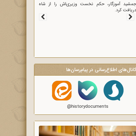
غاز سخنرانی‌های انتقادی و روشنگر وعاظ در لبیک به
یام امام به وعاظ و روحانیون برای روشنگری و
گاه‌سازی در منبرهای ماه رمضان.
انال‌های اطلاع‌رسانی در پیام‌رسان‌ها
@historydocuments