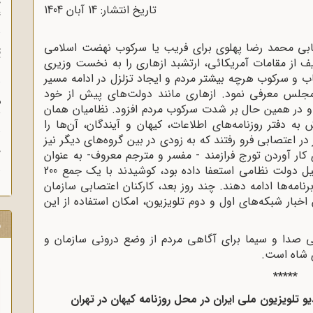
چ
تاریخ انتشار: 14 آبان 1404
غ
ی محمد رضا پهلوی برای فریب یا سرکوب نهضت اسلامی
ت
 از مقامات آمریکائی، ارتشبد ازهاری را به نخست وزیری
آ
اب و سرکوب هرچه بیشتر مردم و ایجاد تزلزل در ادامه مسیر
نقلاب اسلامی در روز 15 آبان 1357 به مجلس معرفی نمود. ازهاری مانند دولت‌های پیش از خود
م
و در همین حال بر شدت سرکوب مردم افزود. نظامیان همان
ش
اری (15 آبان)، با یورش به دفتر روزنامه‌های اطلاعات، کیهان و آیندگان، آن‌ها را
ر اعتصابی فرو رفتند که به زودی در بین گروه‌های دیگر نیز
ح
 کار آوردن تورج فرازمند - مفسر و مترجم معروف- به عنوان
مدیرعامل و به جای دکتر شاه حسینی که با تشکیل دولت نظامی استعفا داده بود، کوشیدند با یک جمع 200
ه‌ها ادامه دهند. چند روز بعد، کارکنان اعتصابی سازمان
خبار شبکه‌های اول و دوم تلویزیون، امکان استفاده از این
ر
ابی صدا و سیما برای آگاهی مردم از وضع درونی سازمان و
ی شاه است.
*****
یو تلویزیون ملی ایران در محل روزنامه کیهان در تهران