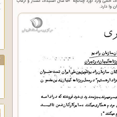
را در مبارزه خود علیه اسعمار امپریالیستی و استبداد، خللی وارد آورد چنانچه 50 سال استبداد، کشتار و ارعاب
آ
ن وا دارد.
پ
آ
ک