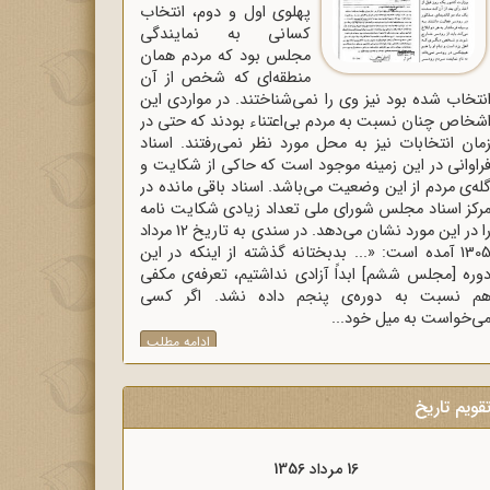
پهلوی اول و دوم، انتخاب
کسانی به نمایندگی
مجلس بود که مردم همان
منطقه‌ای که شخص از آن
نتخاب شده بود نیز وی را نمی‌شناختند. در مواردی این
شخاص چنان نسبت به مردم بی‌اعتناء بودند که حتی در
مان انتخابات نیز به محل مورد نظر نمی‌رفتند. اسناد
راوانی در این زمینه موجود است که حاکی از شکایت و
له‌ی مردم از این وضعیت می‌باشد. اسناد باقی مانده در
رکز اسناد مجلس شورای ملی تعداد زیادی شکایت نامه
را در این مورد نشان می‌دهد. در سندی به تاریخ 12 مرداد
1305 آمده است: «... بدبختانه گذشته از اینکه در این
وره [مجلس ششم] ابداً آزادی نداشتیم، تعرفه‌ی مکفی
م نسبت به دوره‌ی پنجم داده نشد. اگر کسی
ی‌خواست به میل خود...
ادامه مطلب
قویم تاریخ
16 مرداد 1357