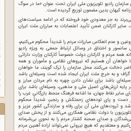
مضای کارکنان سازمان رادیو تلویزیون ملی ایران تحت عنوان «ما در سوگ
زنامه کیهان بدین مضمون توزیع گردیده است.
ی‌برند به جز معدودی خود فروخته که در ادامه سیاست‌های
سایر کارکنان ضمن تأیید اعتصابات به مبارزان ملت ایران
ا
ا
ز
ین و عدم انعکاس مبارزات مردم را شدیداً محکوم می‌کنیم،
ف
سانسور و اختناق در وسائل ارتباط جمعی به ویژه رادیو
گ
نه همه مردم و کارکنان دولت خصوصاً کارکنان وزارت دارائی
م
ما خواهان آن هستیم که نیروهای نظامی و مأموران و همه
اضر دخالت می‌کنند محل سازمان را ترک گویند، ما خواهان
ای گزاف و به خرج ملت ایران ایجاد شده است وسیله‌ای باشد
د
ه
یله‌ای باشد برای نشان دادن چهره به نام مردان مبارز و
م
ر پایه ارزش‌های اصیل ملی و مذهبی، وسیله‌ای باشد برای
ای سایر نقاط جهان، ما اشاعه فرهنگ منحط بازرگانی غرب را
ر دست و پای توده‌های زحمتکش و رنجبر، شدیداً محکوم
 باشد و ثروت‌های ملی آن برای رفاه و سازندگی کشور عزیز و
ت
و تلویزیون با دولت نظامی همکاری می‌کنند و از پخش صدای
ی‌شدگان و صدای صحنه کشتار مردم را به نحوی بی‌شرمانه
نیم و معتقدیم که هیچ نیروئی نمی‌تواند اراده آهنین مردم