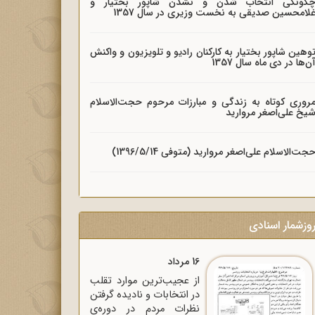
گونگی انتخاب شدن و نشدن شاپور بختیار و
لامحسین صدیقی به نخست وزیری در سال 1357
وهین شاپور بختیار به کارکنان رادیو و تلویزیون و واکنش
ن‌ها در دی ماه سال 1357
روری کوتاه به زندگی و مبارزات مرحوم حجت‌الاسلام
یخ علی‌اصغر مروارید
جت‌الاسلام علی‌اصغر مروارید (متوفی 1396/5/14)
وزشمار اسنادی
16 مرداد
از عجیب‌ترین موارد تقلب
در انتخابات و نادیده گرفتن
نظرات مردم در دوره‌ی