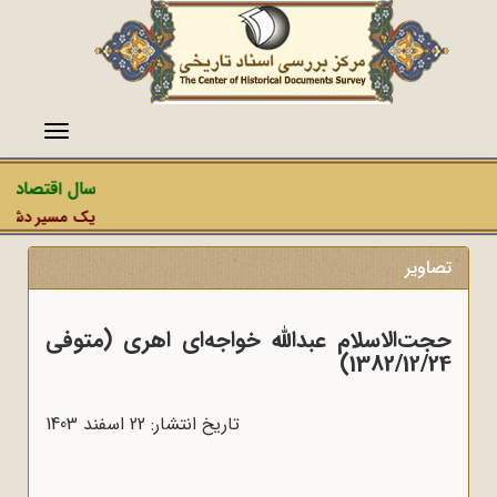
منو
سال اقتصاد مق
یک مسیر دشمن، عم
تصاویر
حجت‌الاسلام عبدالله خواجه‌ای اهری (متوفی
1382/12/24)
تاریخ انتشار: 22 اسفند 1403