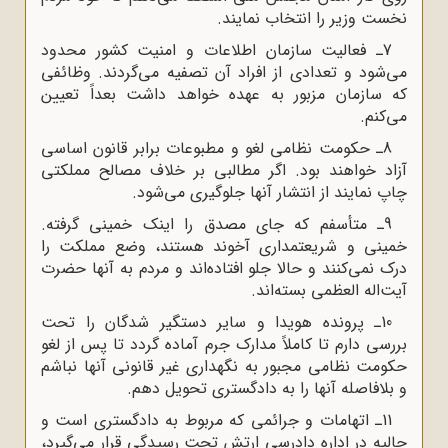
نخست وزیر را انتخاب نمایند.
7ـ فعالیت سازمان اطلاعات و امنیت کشور محدود
می‌شود و تعدادى از افراد آن تصفیه می‌گردند. وظائفى
که سازمان مزبور به عهده خواهد داشت بعداً تعیین
می‌کنم.
8ـ حکومت نظامى لغو و مطبوعات برابر قانون اساسى
آزاد خواهند بود. اگر مطالبى بر خلاف مصالح مملکتى
چاپ نمایند از انتشار آنها جلوگیرى می‌شود.
9ـ متأسفم که جاى مصدق را اینک خمینى گرفته.
خمینى و شریعتمدارى آخوند هستند، وضع مملکت را
درک نمى‌کنند و حالا جلو افتاده‌اند و مردم به آنها حضرت
آیت‌اله العظمى بسته‌اند.
10ـ پرونده هویدا و سایر دستگیر شدگان را تحت
بررسى دارم تا کاملاً مدارک جرم آماده گردد تا پس از لغو
حکومت نظامى مجبور به نگهدارى غیر قانونى آنها نباشم
و بلافاصله آنها را به دادگسترى تحویل دهم.
11ـ اتهامات و جرائمى که مربوط به دادگسترى است و
حالیه در اداره دادرسى ارتش تحت رسیدگى قرار می‌گیرد،