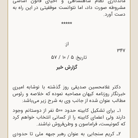
ماندگارى نظام شاهنشاهى و احیاى قانون اساسى
مشروطه صورت داد، اما نتوانست موفقیتى در این راه به
دست آورد.
*****
از:
347
تاریخ: 5 / 10 / 57
گزارش خبر
دکتر غلامحسین صدیقى روز گذشته با نوشابه امیرى
خبرنگار روزنامه کیهان مصاحبه نموده که خلاصه و رئوس
مطالب عنوان شده از جانب وى به شرح زیر می‌باشد:
1ـ براى تشکیل کابینه حدود 500 نفر از دوستانم وجود
دارند ولى اعضاى کابینه را از کسانى انتخاب خواهم کرد
که کمونیست، فراماسون و وطن‌فروش نباشند.
2ـ کریم سنجابى به عنوان رهبر جبهه ملى تا حدودى