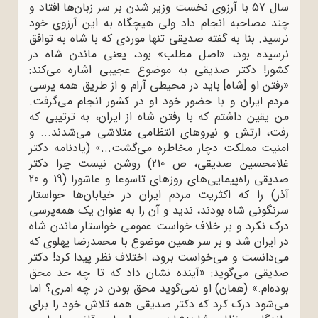
سال 57 با آرزوی نخست وزیر شدن بر سر زبان‌ها افتاد و
چند مصاحبه انجام داد ولی هیچگاه به این آرزوی خود
نرسید. بنا به گفته صدیقى تنها موردى که با شاه به توافق
نرسیده بود، «اصل مطلب» بود، یعنى ماندن شاه در
کشور! دکتر صدیقى به موضوع عجیبى اشاره مى‌کند:
«رفتن او [شاه] باید در محیطى آرام و از طریق همه پرسى
مردم ایران و با حضور خود او در کشور انجام مى‌گرفت.
من یقین داشتم که با رفتن شاه از ایران، به ترتیبى که
رفت، ارتش و نیروهاى انتظامى متلاشى مى‌شدند... و
امنیت مملکت دچار مخاطره مى‌گشت...» (یادنامه دکتر
غلامحسین صدیقى، ص 210) روشن نیست چرا دکتر
صدیقى راه‌پیمایى‌هاى روزهاى تاسوعا و عاشورا (19 و 20
آذر) را که اکثریت مردم ایران در خیابان‌ها خواستار
سرنگونى شاه بودند، ندید و آن را به عنوان یک همه‌پرسى
درک نکرد و بر خلاف خواست عمومى خواستار ماندن شاه
در ایران شد و بر سر همین موضوع با محمدرضا پهلوى که
مى‌دانست و مى‌خواست برود، اختلاف نظر پیدا کرد! دکتر
صدیقى مى‌گوید: «آینده نشان داد که تا چه حد محق
بوده‌ام.» (همان) او نمى‌گوید محق بودن در چه امرى؟ اما
مى‌شود درک کرد که دکتر صدیقى همه تلاش خود را براى