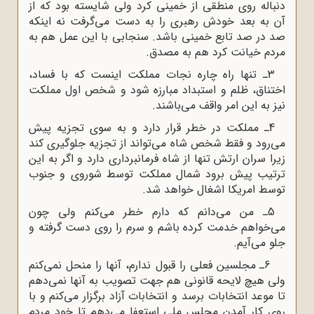
دنباله روى منطقى از خمینى کرد ولى شایسته بود که از
آن به بعد خودش رهبرى را به دست می‌گرفت نه اینکه
صد در صد تابع خمینى باشد. سنجابى با این عمل هم به
مردم خیانت کرد هم به مصدق.
3ـ تنها راه چاره نجات مملکت اینست که با فساد،
اختناق، ظلم و استبداد مبارزه شود و شخص اول مملکت
نیز به این امر واقف می‌باشند.
4ـ مملکت در خطر قرار دارد و به سوى تجزیه پیش
می‌رود و فقط شخص شاه می‌تواند از تجزیه جلوگیرى کند
زیرا سران ارتش تنها از شاه فرمانبردارى دارد و اگر به این
ترتیب پیش برود شمال مملکت توسط شوروى و جنوب
توسط امریکا اشغال خواهد شد.
5ـ من می‌دانم که دارم خطر می‌کنم ولى چون
می‌خواهم خدمت کرده باشم و سرم را روى دست گرفته و
جلو می‌آیم.
6ـ مجلسین فعلى را قبول ندارم، آنها را منحل نمى‌کنم
ولى هیچ لایحه قانونى هم جهت تصویب به آنها نمى‌دهم
تا موعد انتخابات برسد و انتخابات آزاد برگزار می‌کنم و با
روى کار آمدن مجلس ملى استعفا می‌دهم تا خود مردم