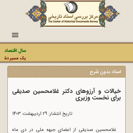
منو
سال اقتصاد مقاو
یک مسیر دشمن، عملی
اسناد بدون شرح
خیالات و آرزوهای دکتر غلامحسین صدیقی
برای نخست وزیری
تاریخ انتشار: 29 ارديبهشت 1403
غلامحسین صدیقی از اعضای جبهه ملی در دی ماه